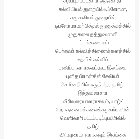
சிறப்புப் பட்டதாரி.அத்தோடு,
கல்வியியல் துறையில் டிப்ளோமா,
சமூகவியல் துறையில்
டிப்ளோமா,கற்பித்தல் நுணுக்கத்தில்
முதுகலை தத்துவமானி
பட்டங்களையும்
பெற்றவர்.கல்வித்திணைக்களத்தில்
உதவிக் கல்விப்
பணிப்பாளராகவும்,வட இலங்கை
புனித பிரான்சிஸ் சேவியர்
செமினறியில் பகுதி நேர‌ தமிழ்,
இந்துகலாசார
விரிவுரையாளராகவும், யாழ்/
பேராதனை பல்கலைக்கழகங்களின்
வெளிவாரி பட்டப்படிப்புப்பிரிவில்
தமிழ்
விரிவுரையாளராகவும்,இலங்கை