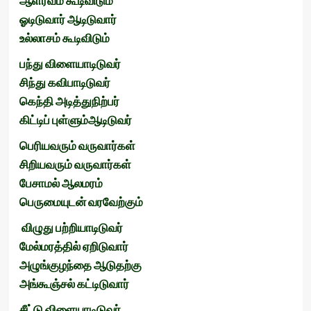
ஆளரவம்
கூடிவிடும்
ஓடிடுவார்
ஆடிடுவார்
உல்லாசம்
கூடிவிடும்
பந்து
விளையாடிடுவர்
சிந்து
கவிபாடிடுவர்
கெந்தி
அடித்துநிற்பர்
கிட்டிப்
புள்ளும்ஆடிடுவர்
பெரியவரும்
வருவார்கள்
சிறியவரும்
வருவார்கள்
பேசாமல்
ஆலமரம்
பெருமையுடன்
வரவேற்கும்
விழுது
பற்றியாடிடுவர்
மேல்மரத்தில்
ஏறிடுவார்
அழுங்குழந்தை
ஆடுதற்கு
அங்கூஞ்சல்
கட்டிடுவார்
சீட்டு
விளையாடிடுவர்