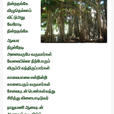
நின்றதங்கே
விழுதெல்லாம்
விட்டுஅது
வேரோடி
நின்றதங்கே
ஆலமர
நிழல்தேடி
அனைவருமே
வருவார்கள்
வேலையில்லா
நிற்போரும்
விரும்பி
வந்திருப்பார்கள்
காலைமாலை
என்றின்றி
காளையரும்
வருவார்கள்
சேலையுடன்
பெண்கள்வந்து
சிரித்து
விளையாடிடுவர்
நாலுமணி
ஆனவுடன்