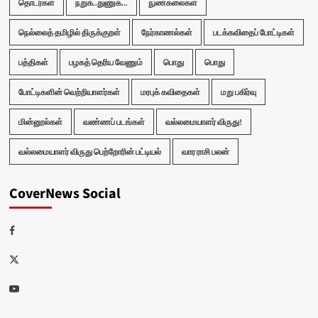
தொடர்கள்
நறுக்..துணுக்...
நுண்கலைகள்
நெல்லைத் தமிழில் திருக்குறள்
நேர்காணல்கள்
படக்கவிதைப் போட்டிகள்
பத்திகள்
பழகத் தெரிய வேணும்
பொது
பொது
போட்டிகளின் வெற்றியாளர்கள்
மரபுக் கவிதைகள்
மறு பகிர்வு
மின்னூல்கள்
வண்ணப் படங்கள்
வல்லமையாளர் விருது!
வல்லமையாளர் விருது பெற்றோரின் பட்டியல்
வார ராசி பலன்
CoverNews Social
Facebook
Twitter
Youtube