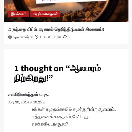
இலக்கியம்
மரபுக் கவிதைகள்
அகந்தை விட்டோடினால் தெரிந்திடுவான் சிவனாய்!
ஜெயராமசர்மா
August 3, 2026
0
1 thought on “
ஆலமரம்
நிற்கிறது!
”
காவிரிமைந்தன்
says:
July 30, 2014 at 10:25 am
உங்கள் எழுதுகோலில் எழுந்துநின்ற ஆலமரம்..
எத்தனைக் கதைகள் பேசியது
எண்ணிலடங்குமா?