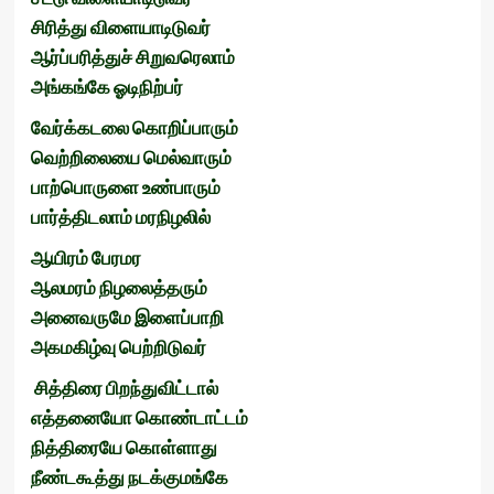
சிரித்து
விளையாடிடுவர்
ஆர்ப்பரித்துச்
சிறுவரெலாம்
அங்கங்கே
ஓடிநிற்பர்
வேர்க்கடலை
கொறிப்பாரும்
வெற்றிலையை
மெல்வாரும்
பாற்பொருளை
உண்பாரும்
பார்த்திடலாம்
மரநிழலில்
ஆயிரம்
பேரமர
ஆலமரம்
நிழலைத்தரும்
அனைவருமே
இளைப்பாறி
அகமகிழ்வு
பெற்றிடுவர்
சித்திரை
பிறந்துவிட்டால்
எத்தனையோ
கொண்டாட்டம்
நித்திரையே
கொள்ளாது
நீண்டகூத்து
நடக்குமங்கே