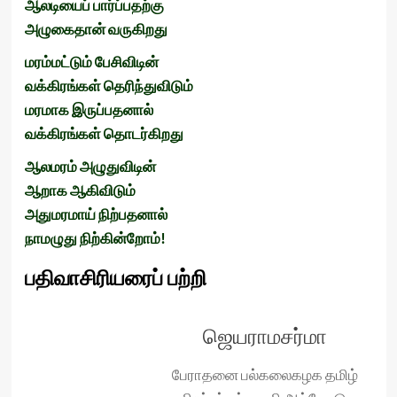
ஆலடியைப்
பார்ப்பதற்கு
அழுகைதான்
வருகிறது
மரம்மட்டும்
பேசிவிடின்
வக்கிரங்கள்
தெரிந்துவிடும்
மரமாக
இருப்பதனால்
வக்கிரங்கள்
தொடர்கிறது
ஆலமரம்
அழுதுவிடின்
ஆறாக
ஆகிவிடும்
அதுமரமாய்
நிற்பதனால்
நாமழுது
நிற்கின்றோம்!
பதிவாசிரியரைப் பற்றி
ஜெயராமசர்மா
பேராதனை பல்கலைகழக தமிழ்