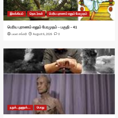
இலக்கியம்
தொடர்கள்
பெரிய புராணம் எனும் பேரமுதம்
பெரிய புராணம் எனும் பேரமுதம் – பகுதி – 41
பவள சங்கரி
August 6, 2026
0
நறுக்..துணுக்...
பொது