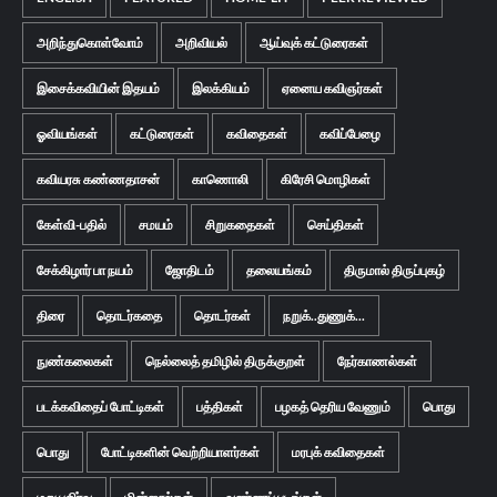
அறிந்துகொள்வோம்
அறிவியல்
ஆய்வுக் கட்டுரைகள்
இசைக்கவியின் இதயம்
இலக்கியம்
ஏனைய கவிஞர்கள்
ஓவியங்கள்
கட்டுரைகள்
கவிதைகள்
கவிப்பேழை
கவியரசு கண்ணதாசன்
காணொலி
கிரேசி மொழிகள்
கேள்வி-பதில்
சமயம்
சிறுகதைகள்
செய்திகள்
சேக்கிழார் பா நயம்
ஜோதிடம்
தலையங்கம்
திருமால் திருப்புகழ்
திரை
தொடர்கதை
தொடர்கள்
நறுக்..துணுக்...
நுண்கலைகள்
நெல்லைத் தமிழில் திருக்குறள்
நேர்காணல்கள்
படக்கவிதைப் போட்டிகள்
பத்திகள்
பழகத் தெரிய வேணும்
பொது
பொது
போட்டிகளின் வெற்றியாளர்கள்
மரபுக் கவிதைகள்