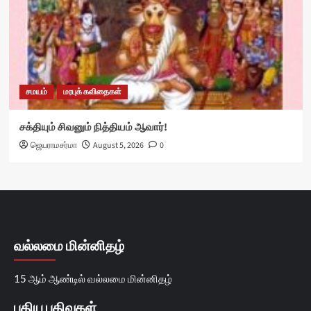
சமயம்
மரபுக் கவிதைகள்
சக்தியும் சிவனும் நித்தியம் ஆவார்!
ஜெயராமசர்மா
August 5, 2026
0
வல்லமை மின்னிதழ்
15 ஆம் ஆண்டில் வல்லமை மின்னிதழ்
புதிய பதிவுகள்