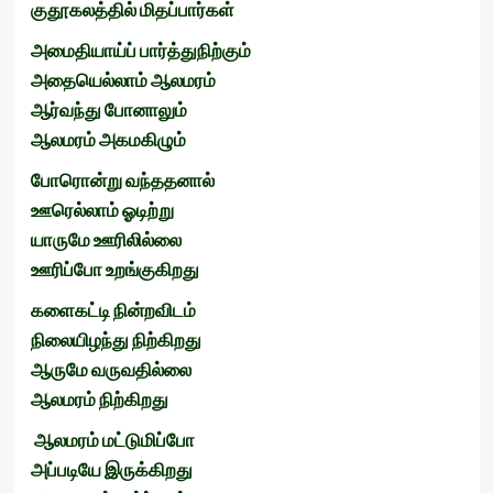
குதூகலத்தில்
மிதப்பார்கள்
அமைதியாய்ப்
பார்த்துநிற்கும்
அதையெல்லாம்
ஆலமரம்
ஆர்வந்து
போனாலும்
ஆலமரம்
அகமகிழும்
போரொன்று
வந்ததனால்
ஊரெல்லாம்
ஓடிற்று
யாருமே
ஊரிலில்லை
ஊரிப்போ
உறங்குகிறது
களைகட்டி
நின்றவிடம்
நிலையிழந்து
நிற்கிறது
ஆருமே
வருவதில்லை
ஆலமரம்
நிற்கிறது
ஆலமரம்
மட்டுமிப்போ
அப்படியே
இருக்கிறது