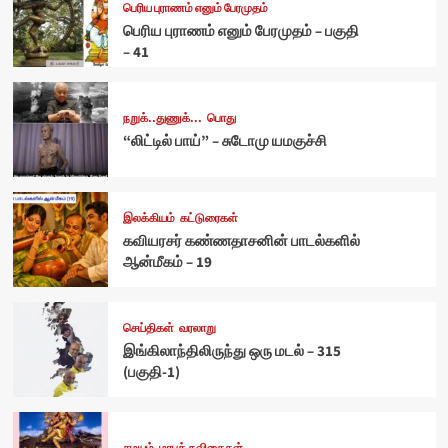
பெரிய புராணம் எனும் பேரமுதம்
பெரிய புராணம் எனும் பேரமுதம் – பகுதி
– 41
நறுக்..துணுக்...
பொது
“லிட்டில் பாய்” – சுடோமு யமகுச்சி
இலக்கியம்
கட்டுரைகள்
கவியரசர் கண்ணதாசனின் பாடல்களில்
ஆன்மீகம் – 19
செய்திகள்
வரலாறு
இங்கிலாந்திலிருந்து ஒரு மடல் – 315
(பகுதி-1)