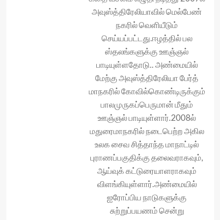
அவுஸ்த்திரேலியாவில் மெல்பேண்
நகரில் வெளியீடும்
செய்யப்பட்டது.ஈழத்தில் பல
ஸ்தலங்க‌ளுக்கு ஊஞ்ஞல்
பாடியுள்ளதோடு.. அண்மையில்
மேற்கு அவுஸ்த்திரேலியா பேர்த்
மாநகரில் கோவில்கொண்டிருக்கும்
பாலமுருகப்பெருமான் மீதும்
ஊஞ்ஞல் பாடியுள்ளார்.2008ல்
மதுரைமாநகரில் நடைபெற்ற அகில
உலக சைவ‌ சித்தாந்த மாநாட்டில்
புராணப்பகுதிக்கு தலைவராகவும்,
ஆய்வுக் கட்டுரையாள‌ராகவும்
விளங்கியுள்ளார்.அண்மையில்
ஐரோப்பிய நாடுகளுக்கு
சுற்றுப்பயணம் சென்று