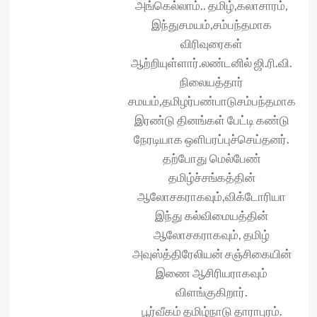
அங்கெல்லாம்.. தமிழ்,கலாசாரம்,
இந்துசமயம்,சம்பந்தமாக
விரிவுரைகள்
ஆற்றியுள்ளார்.லண்டனில் ஜி.ரி.வி.
நிலையத்தார்
சமயம்,தமிழர்பண்பாடுசம்பந்தமாக
இரண்டு தினங்கள் பேட்டி கண்டு
நேரடியாக ஒளிபரப்புச்செய்தனர்.
தற்போது மெல்பேண்
தமிழ்ச்சங்கத்தின்
ஆலோசகராகவும்,விக்டோரியா
இந்து கல்விமையத்தின்
ஆலோசகராகவும், தமிழ்
அவுஸ்த்திரேலியன் சஞ்சிகையின்
இணை ஆசிரியராகவும்
விளங்குகிறார்.
பூர்வீகம் தமிழ்நாடு தாராபுரம்.