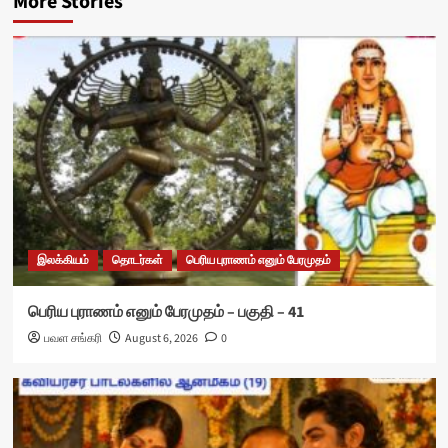
More Stories
இலக்கியம்
தொடர்கள்
பெரிய புராணம் எனும் பேரமுதம்
பெரிய புராணம் எனும் பேரமுதம் – பகுதி – 41
பவள சங்கரி
August 6, 2026
0