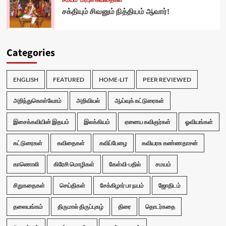
சமயம்
மரபுக் கவிதைகள்
சக்தியும் சிவனும் நித்தியம் ஆவார்!
Categories
ENGLISH
FEATURED
HOME-LIT
PEER REVIEWED
அறிந்துகொள்வோம்
அறிவியல்
ஆய்வுக் கட்டுரைகள்
இசைக்கவியின் இதயம்
இலக்கியம்
ஏனைய கவிஞர்கள்
ஓவியங்கள்
கட்டுரைகள்
கவிதைகள்
கவிப்பேழை
கவியரசு கண்ணதாசன்
காணொலி
கிரேசி மொழிகள்
கேள்வி-பதில்
சமயம்
சிறுகதைகள்
செய்திகள்
சேக்கிழார் பா நயம்
ஜோதிடம்
தலையங்கம்
திருமால் திருப்புகழ்
திரை
தொடர்கதை