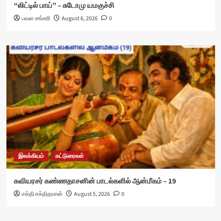
“லிட்டில் பாய்” – சுடோமு யமகுச்சி
பவள சங்கரி
August 6, 2026
0
இலக்கியம்
கட்டுரைகள்
கவியரசர் கண்ணதாசனின் பாடல்களில் ஆன்மீகம் – 19
சக்தி சக்திதாசன்
August 5, 2026
0