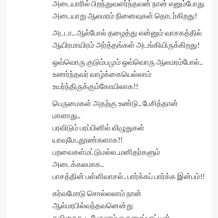
அடையாரில் பிறந்துவளர்ந்தவன் நான் எனும்போது
அடையாறு ஆலமரம் நினைவுகள் தொடர்கிறது!
அடடா.. ஆல்போல் தழைத்து என்னும் வாசகத்தில்
ஆயிரமாயிரம் அர்த்தங்கள் அடங்கியிருக்கிறது!
ஒவ்வொரு குடும்பமும் ஒவ்வொரு ஆலமரம்போல்..
உணர்ந்தவர் வாழ்க்கையெல்லாம்
உயர்ந்திருக்கும்கோயிலாக!!
பெருமைகள் அதற்கு உண்டு.. பேசித்தான்
மாளாது..
பரவிடும் பரப்பினில் விழுதுகள்
யாவுமே..தூண்களாக!!
பறவைகள்மட்டுமல்ல..மனிதர்களும்
அடைக்கலமாக..
பாசத்தின் பள்ளிவாசல்.. பார்க்கப் பார்க்க இன்பம்!!
கர்வமோடு சொல்லலாம் நான்
ஆல்மரபில்வந்தவனென்று
கவிதைகூட பேசலாம் ஒருமைப்பாட்டின்