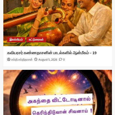
இலக்கியம்
கட்டுரைகள்
கவியரசர் கண்ணதாசனின் பாடல்களில் ஆன்மீகம் – 19
சக்தி சக்திதாசன்
August 5, 2026
0