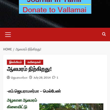
Primary
Menu
HOME
ஆலமரம் நிற்கிறது!
இலக்கியம்
கவிதைகள்
ஆலமரம் நிற்கிறது!
ஜெயராமசர்மா
July 28, 2014
1
-எம்
.
ஜெயராமசர்மா
–
மெல்பேண்
அழகான
ஆலமரம்
கிளைவிட்டு