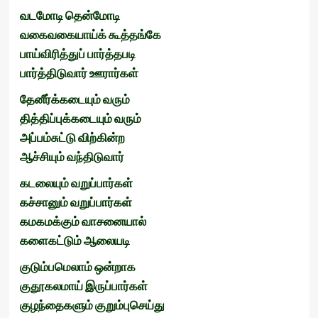
வடமோடி
தென்மோடி
வகைவகையாய்க்
கூத்தங்கே
பாய்விரித்துப்
பார்த்தபடி
பார்த்திடுவார்
ஊரார்கள்
தேனீர்க்கடையும்
வரும்
தித்திப்புக்கடையும்
வரும்
அப்பம்சுட்டு
விற்கின்ற
ஆச்சியும்
வந்திடுவார்
கடலையும்
வறுப்பார்கள்
கச்சானும்
வறுப்பார்கள்
கமகமக்கும்
வாசனையால்
களைகட்டும்
ஆலையடி
குடும்பமெலாம்
ஒன்றாக
குதூகலமாய்
இருப்பார்கள்
குழந்தைகளும்
குறும்புசெய்து