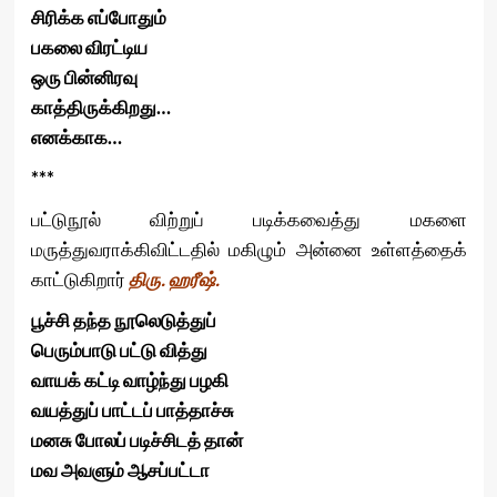
சிரிக்க எப்போதும்
பகலை விரட்டிய
ஒரு பின்னிரவு
காத்திருக்கிறது…
எனக்காக…
***
பட்டுநூல் விற்றுப் படிக்கவைத்து மகளை
மருத்துவராக்கிவிட்டதில் மகிழும் அன்னை உள்ளத்தைக்
காட்டுகிறார்
திரு. ஹரீஷ்.
பூச்சி தந்த நூலெடுத்துப்
பெரும்பாடு பட்டு வித்து
வாயக் கட்டி வாழ்ந்து பழகி
வயத்துப் பாட்டப் பாத்தாச்சு
மனசு போலப் படிச்சிடத் தான்
மவ அவளும் ஆசப்பட்டா