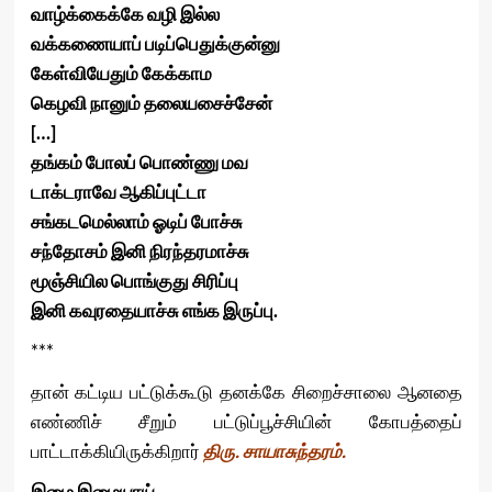
வாழ்க்கைக்கே வழி இல்ல
வக்கணையாப் படிப்பெதுக்குன்னு
கேள்வியேதும் கேக்காம
கெழவி நானும் தலையசைச்சேன்
[…]
தங்கம் போலப் பொண்ணு மவ
டாக்டராவே ஆகிப்புட்டா
சங்கடமெல்லாம் ஓடிப் போச்சு
சந்தோசம் இனி நிரந்தரமாச்சு
மூஞ்சியில பொங்குது சிரிப்பு
இனி கவுரதையாச்சு எங்க இருப்பு.
***
தான் கட்டிய பட்டுக்கூடு தனக்கே சிறைச்சாலை ஆனதை
எண்ணிச் சீறும் பட்டுப்பூச்சியின் கோபத்தைப்
பாட்டாக்கியிருக்கிறார்
திரு. சாயாசுந்தரம்.
இழை இழையாய்