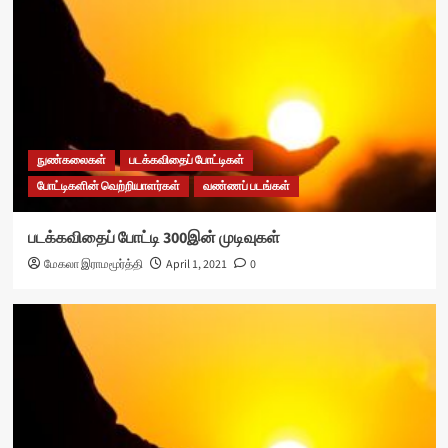
நுண்கலைகள்
படக்கவிதைப் போட்டிகள்
போட்டிகளின் வெற்றியாளர்கள்
வண்ணப் படங்கள்
படக்கவிதைப் போட்டி 300இன் முடிவுகள்
மேகலா இராமமூர்த்தி
April 1, 2021
0