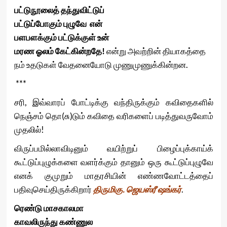
பட்டுநூலைத் தந்துவிட்டுப்
பட்டுப்போகும் புழுவே என்
பளபளக்கும் பட்டுக்குள் உன்
மரண ஓலம் கேட்கின்றதே!
என்று அவற்றின் தியாகத்தை
நம் உதடுகள் வேதனையோடு முணுமுணுக்கின்றன.
***
சரி, இவ்வாரப் போட்டிக்கு வந்திருக்கும் கவிதைகளில்
நெஞ்சம் தொ(சு)டும் கவிதை வரிகளைப் படித்துவருவோம்
முதலில்!
விருப்பமில்லாவிடினும் வயிற்றுப் பிழைப்புக்காய்க்
கூட்டுப்புழுக்களை வளர்க்கும் தானும் ஒரு கூட்டுப்புழுவே
எனக் குமுறும் மாதரசியின் எண்ணவோட்டத்தைப்
பதிவுசெய்திருக்கிறார்
திருமிகு. ஜெயஸ்ரீ ஷங்கர்
.
ரெண்டு மாசகாலமா
காவலிருந்து கண்ணுல