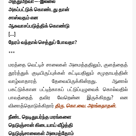
அத்துமீறவா—-இல்லை
அகப்பட்டுக் கொண்டது தான்
சாஸ்வதம் என
ஆசுவாசப்படுத்திக் கொண்டு
[…]
நேரம் வந்தால் செத்துப் போவதா?
***
மரத்தை வெட்டிச் சாலைகள் அமைத்ததிலும், குளத்தைத்
தூர்த்துக் குடியிருப்புக்கள் கட்டியதிலும் சமுதாயத்தின்
வாழ்வாதாரத் தேவையிருக்கின்றது. ஆனால்
பகட்டுக்கான பட்டிற்காகப் பட்டுப்புழுவைக் கொல்வதில்
பாவத்தைத் தவிர வேறென்ன இருக்கிறது? என
வினாத்தொடுக்கிறார்
திரு. கொ.வை. அரங்கநாதன்.
நீண்ட நெடிதுயர்ந்த மரங்களை
நெடுஞ்சான் கிடையாய் வீழ்த்தி
நெடுஞ்சாலைகள் அமைத்தோம்