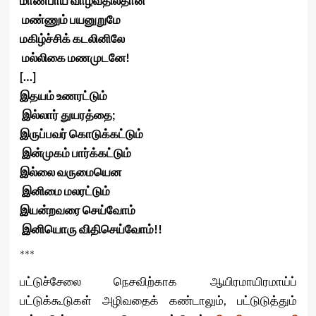
மாண்பாய் வாழ்வதில்தான்
மண்ணும் பயனுறுமே
மகிழ்ச்சிக் கடலினிலே
மல்லிகை மணமுடனே!
[…]
இதயம் உணரட்டும்
இல்லார் துயரத்தை;
இருப்பவர் கொடுக்கட்டும்
இன்முகம் பார்க்கட்டும்
இல்லை வருமையென
இனிமை மலரட்டும்
இயன்றவரை செய்வோம்
இனியொரு விதிசெய்வோம்!!
***
பட்டுச்சேலை நெசவிற்காக ஆயிரமாயிரமாய்ப்
பட்டுக்கூடுகள் அழிவதைக் கண்டாலும், பட்டுடுத்தும்