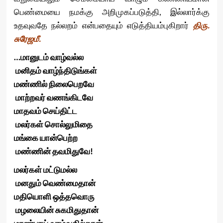
பெண்மையை நமக்கு அறிமுகப்படுத்தி, இல்லார்க்கு
உதவுவதே நல்லறம் என்பதையும் எடுத்தியம்புகிறார்
திரு.
சுரேஜமீ.
…மானுடம் வாழ்வல்ல
மனிதம் வாழ்ந்திடுங்கள்
மண்ணில் நிலைபெறவே
மாற்றவர் வணங்கிடவே
மாதவம் செய்திட்ட
மலர்கள் சொல்லுமிதை
மங்கை யான்பெற்ற
மண்ணின் தவமிதுவே!
மலர்கள் மட்டுமல்ல
மனதும் வெண்மைதான்
மதியொளி ஒத்தவொரு
மழலையின் சுகமிதுதான்