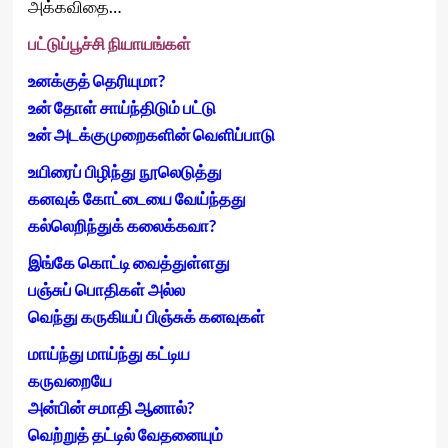
அக்கவிதை…
பட்டுப்பூச்சி
நியாயங்கள்
உனக்குத்
தெரியுமா
?
உன்
தோள்
சாய்ந்திடும்
பட்டு
உன்
அடக்குமுறைகளின்
வெளிப்பாடு
உயிரைப்
பிழிந்து
நூலெடுத்து
கனவுக்
கோட்டையை
வேய்ந்தது
கல்லெறிந்துக்
கலைக்கவா
?
இங்கே
கொட்டி
வைத்துள்ளது
பஞ்சுப்
பொதிகள்
அல்ல
வெந்து
கருகியப்
பிஞ்சுக்
கனவுகள்
மாய்ந்து
மாய்ந்து
கட்டிய
கருவறையே
அன்பின்
சமாதி
ஆனால்
?
வெற்றுத்
தட்டில்
வேதனையும்