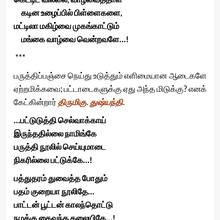
கடின உழைப்பில் பிள்ளைகளை,
மட்டிலா மகிழ்வை முகங்காட்டும்
மங்கை வாழ்வை வென்றவளே…!
***
பருத்திப்பஞ்சை நெய்து உடுத்தும் எளிமையான ஆடைகளே
ஏற்றமிக்கவை; பட்டாடைகளுக்கு ஏது அந்த மிடுக்கு? எனக்
கேட்கின்றார்
திருமிகு. துஷ்யந்தி.
…பட்டுடுத்தி செல்வாக்காய்
இருந்ததில்லை நாமிங்கே
பருத்தி நூலில் செய்யுமாடை
நிகரில்லை பட்டுக்கே…!
பத்துதரம் துவைத்த போதும்
பதம் குறையா நூலிதே…
பாட்டன் பூட்டன் காலந்தொட்டு
நமக்கு கைவந்த கலையிதே…!