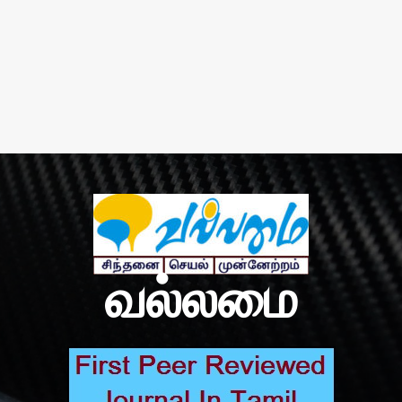
வல்லமை