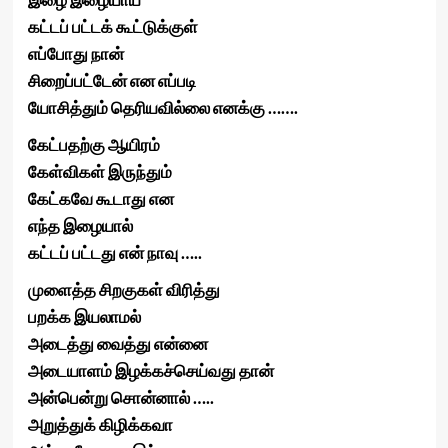
கட்டப் பட்டக் கூட்டுக்குள்
எப்போது நான்
சிறைப்பட்டேன் என எப்படி
யோசித்தும் தெரியவில்லை எனக்கு …….
கேட்பதற்கு ஆயிரம்
கேள்விகள் இருந்தும்
கேட்கவே கூடாது என
எந்த இழையால்
கட்டப் பட்டது என் நாவு …..
முளைத்த சிறகுகள் விரித்து
பறக்க இயலாமல்
அடைத்து வைத்து என்னை
அடையாளம் இழக்கச்செய்வது தான்
அன்பென்று சொன்னால் …..
அறுத்துக் கிழிக்கவா