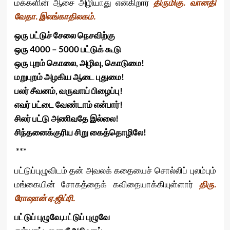
மக்களின் ஆசை அழியாது என்கிறார்
திருமிகு. வானதி
வேதா. இலங்காதிலகம்.
ஒரு பட்டுச் சேலை நெசவிற்கு
ஒரு 4000 – 5000 பட்டுக் கூடு
ஒரு புறம் கொலை, அழிவு, கொடுமை!
மறுபுறம் அழகிய ஆடை புதுமை!
பலர் சீவனம், வருவாய் பிழைப்பு!
எவர் பட்டை வேண்டாம் என்பார்!
சிலர் பட்டு அணிவதே இல்லை!
சிந்தனைக்குரிய சிறு கைத்தொழிலே!
***
பட்டுப்புழுவிடம் தன் அவலக் கதையைச் சொல்லிப் புலம்பும்
மங்கையின் சோகத்தைக் கவிதையாக்கியுள்ளார்
திரு.
ரோஷான்
ஏ
.
ஜிப்ரி.
பட்டுப் புழுவே,பட்டுப் புழுவே