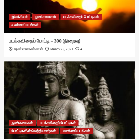
இலக்கியம்
நுண்கலைகள்
படக்கவிதைப் போட்டிகள்
வண்ணப் படங்கள்
படக்கவிதைப் போட்டி – 300 (நிறைவு)
அண்ணாகண்ணன்
March 25, 2021
4
நுண்கலைகள்
படக்கவிதைப் போட்டிகள்
போட்டிகளின் வெற்றியாளர்கள்
வண்ணப் படங்கள்