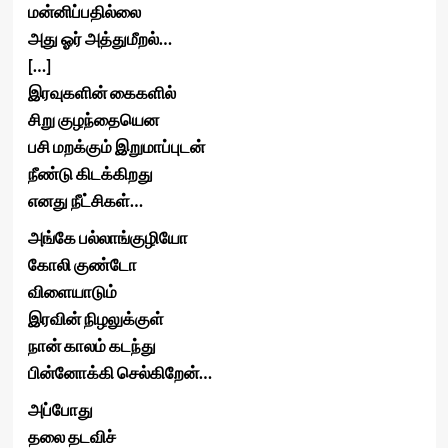
மன்னிப்பதில்லை
அது ஓர் அத்துமீறல்…
[…]
இரவுகளின் கைகளில்
சிறு குழந்தையென
பசி மறக்கும் இறுமாப்புடன்
நீண்டு கிடக்கிறது
எனது நீட்சிகள்…
அங்கே பல்லாங்குழியோ
கோலி குண்டோ
விளையாடும்
இரவின் நிழலுக்குள்
நான் காலம் கடந்து
பின்னோக்கி செல்கிறேன்…
அப்போது
தலை தடவிச்