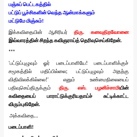
பஞ்சுப்
பெட்டகத்தில்
பட்டுப்
பூச்சிகளின்
வெந்த
ஆன்மாக்களும்
மட்டுமே
மிஞ்சும்
!
இக்கவிதையின் ஆசிரியர்
திரு. கனவுதிறவோனை
இவ்வாரத்தின் சிறந்த கவிஞராய்த் தெரிவுசெய்கிறேன்.
***
’பட்டுப்புழுவும் ஓர் படைப்பாளியே! படைப்பாளிக்குச்
சமூகத்தில் மதிப்பில்லை; பட்டுப்புழுவும் அதற்கு
விதிவிலக்கில்லை!’ எனும் உண்மைநிலையைப்
பதிவுசெய்திருக்கும்
திரு. எஸ். பழனிச்சாமி
யின்
கவிதையைப் பாராட்டுக்குரியதாய்ச் சுட்டிக்காட்ட
விரும்புகிறேன்.
அக்கவிதை…
படைப்பாளி!