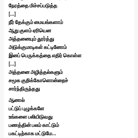
நேரத்தை மிச்சப்படுத்த
[…]
நீர் தேக்கும் மையங்களாம்
ஆறு குளம் ஏரியென
அத்தனையும் தூர்த்து
அடுக்குமாடிகள் கட்டினோம்
இனப் பெருக்கத்தை எதிர் கொள்ள
[…]
அத்தனை அழித்தல்களும்
சமூக குறிக்கோளொன்றைச்
சார்ந்திருந்தது
ஆனால்
பட்டுப் புழுக்களே
உங்களை பலியிடுவது
பணத்தின் பலம் காட்டும்
பகட்டிற்காக மட்டுமே…