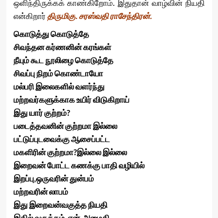
ஒளிந்திருக்கக் காண்கிறோம். இதுதான் வாழ்வின் நியதி
என்கிறார்
திருமிகு. சரஸ்வதி ராசேந்திரன்.
கொடுத்து கொடுத்தே
சிவந்தன கர்ணனின் கரங்கள்
நீயும் கூட நூலிழை கொடுத்தே
சிவப்பு நிறம் கொண்டாயோ
மல்பரி இலைகளில் வளர்ந்து
மற்றவர்களுக்காக உயிர் விடுகிறாய்
இது யார் குற்றம்?
படைத்தவனின் குற்றமா இல்லை
பட்டுப்புடவைக்கு ஆசைப்பட்ட
மகளிரின் குற்றமா?இல்லை இல்லை
இறைவன் போட்ட கணக்கு பாதி வழியில்
இறப்பு,ஒருவரின் துன்பம்
மற்றவரின் லாபம்
இது இறைவன்வகுத்த நியதி
இதில் வருத்தம் ஏன் அமைதி