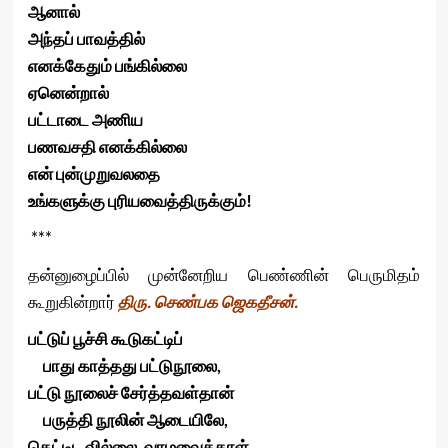
ஆனால்
அந்தப் பாவத்தில்
எனக்கேதும் பங்கில்லை
ஏனென்றால்
பட்டாடை அணிய
பணவசதி எனக்கில்லை
என் புன்முறுவலதை
உங்களுக்கு புரியவைத்திருக்கும்!
***
தன்னுழைப்பில் முன்னேறிய பெண்ணின் பெருமிதம்
கூறுகின்றார்
திரு. செண்பக ஜெகதீசன்.
பட்டுப் பூச்சி கூடுகட்டிப்
பாது காத்தது பட்டுநூலை,
பட்டு நூலைச் சேர்த்தவள்தான்
பருத்தி நூலின் ஆடையிலே,
கெட்டிட வில்லை, வாழவைத்தாள்