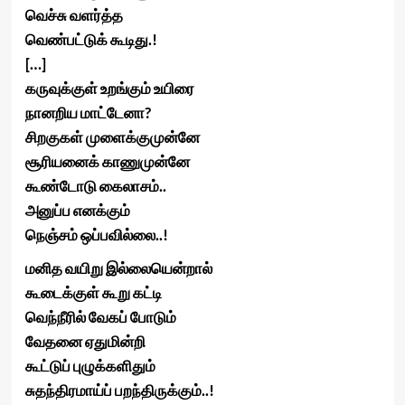
வெச்சு வளர்த்த
வெண்பட்டுக் கூடிது.!
[…]
கருவுக்குள் உறங்கும் உயிரை
நானறிய மாட்டேனா?
சிறகுகள் முளைக்குமுன்னே
சூரியனைக் காணுமுன்னே
கூண்டோடு கைலாசம்..
அனுப்ப எனக்கும்
நெஞ்சம் ஒப்பவில்லை..!
மனித வயிறு இல்லையென்றால்
கூடைக்குள் கூறு கட்டி
வெந்நீரில் வேகப் போடும்
வேதனை ஏதுமின்றி
கூட்டுப் புழுக்களிதும்
சுதந்திரமாய்ப் பறந்திருக்கும்..!