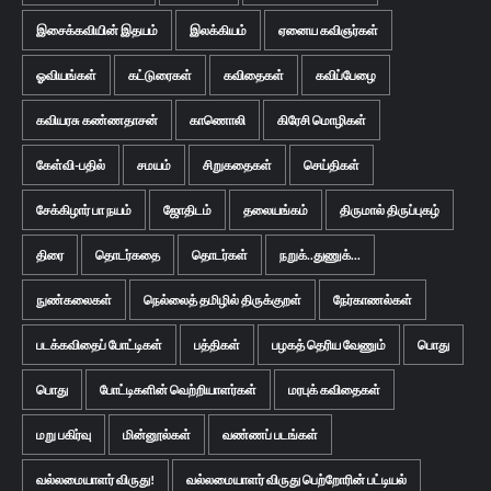
இசைக்கவியின் இதயம்
இலக்கியம்
ஏனைய கவிஞர்கள்
ஓவியங்கள்
கட்டுரைகள்
கவிதைகள்
கவிப்பேழை
கவியரசு கண்ணதாசன்
காணொலி
கிரேசி மொழிகள்
கேள்வி-பதில்
சமயம்
சிறுகதைகள்
செய்திகள்
சேக்கிழார் பா நயம்
ஜோதிடம்
தலையங்கம்
திருமால் திருப்புகழ்
திரை
தொடர்கதை
தொடர்கள்
நறுக்..துணுக்...
நுண்கலைகள்
நெல்லைத் தமிழில் திருக்குறள்
நேர்காணல்கள்
படக்கவிதைப் போட்டிகள்
பத்திகள்
பழகத் தெரிய வேணும்
பொது
பொது
போட்டிகளின் வெற்றியாளர்கள்
மரபுக் கவிதைகள்
மறு பகிர்வு
மின்னூல்கள்
வண்ணப் படங்கள்
வல்லமையாளர் விருது!
வல்லமையாளர் விருது பெற்றோரின் பட்டியல்