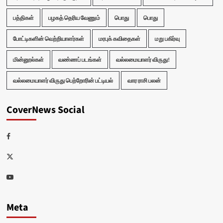
பத்திகள்
பழகத் தெரிய வேணும்
பொது
பொது
போட்டிகளின் வெற்றியாளர்கள்
மரபுக் கவிதைகள்
மறு பகிர்வு
மின்னூல்கள்
வண்ணப் படங்கள்
வல்லமையாளர் விருது!
வல்லமையாளர் விருது பெற்றோரின் பட்டியல்
வார ராசி பலன்
CoverNews Social
Facebook
Twitter
Youtube
Meta