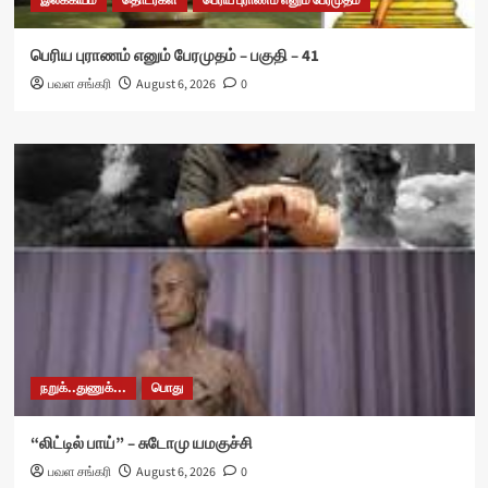
இலக்கியம்
தொடர்கள்
பெரிய புராணம் எனும் பேரமுதம்
பெரிய புராணம் எனும் பேரமுதம் – பகுதி – 41
பவள சங்கரி
August 6, 2026
0
நறுக்..துணுக்...
பொது
“லிட்டில் பாய்” – சுடோமு யமகுச்சி
பவள சங்கரி
August 6, 2026
0