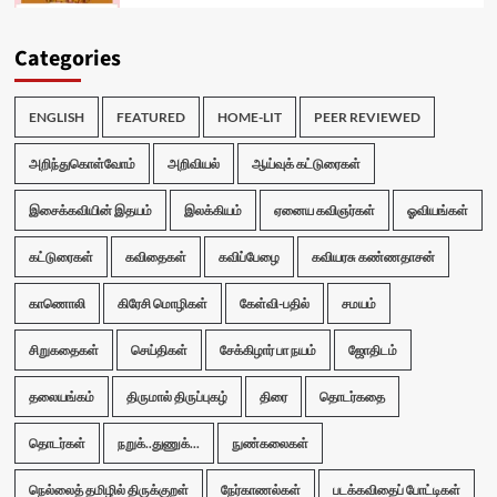
Categories
ENGLISH
FEATURED
HOME-LIT
PEER REVIEWED
அறிந்துகொள்வோம்
அறிவியல்
ஆய்வுக் கட்டுரைகள்
இசைக்கவியின் இதயம்
இலக்கியம்
ஏனைய கவிஞர்கள்
ஓவியங்கள்
கட்டுரைகள்
கவிதைகள்
கவிப்பேழை
கவியரசு கண்ணதாசன்
காணொலி
கிரேசி மொழிகள்
கேள்வி-பதில்
சமயம்
சிறுகதைகள்
செய்திகள்
சேக்கிழார் பா நயம்
ஜோதிடம்
தலையங்கம்
திருமால் திருப்புகழ்
திரை
தொடர்கதை
தொடர்கள்
நறுக்..துணுக்...
நுண்கலைகள்
நெல்லைத் தமிழில் திருக்குறள்
நேர்காணல்கள்
படக்கவிதைப் போட்டிகள்