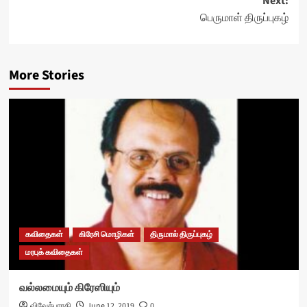
Next:
பெருமாள் திருப்புகழ்
More Stories
கவிதைகள்
கிரேசி மொழிகள்
திருமால் திருப்புகழ்
மரபுக் கவிதைகள்
வல்லமையும் கிரேஸியும்
விவேக்பாரதி
June 12, 2019
0