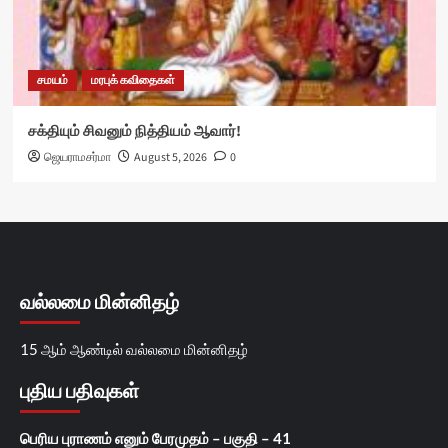
சமயம்
மரபுக் கவிதைகள்
சக்தியும் சிவனும் நித்தியம் ஆவார்!
ஜெயராமசர்மா
August 5, 2026
0
வல்லமை மின்னிதழ்
15 ஆம் ஆண்டில் வல்லமை மின்னிதழ்
புதிய பதிவுகள்
பெரிய புராணம் எனும் பேரமுதம் – பகுதி – 41