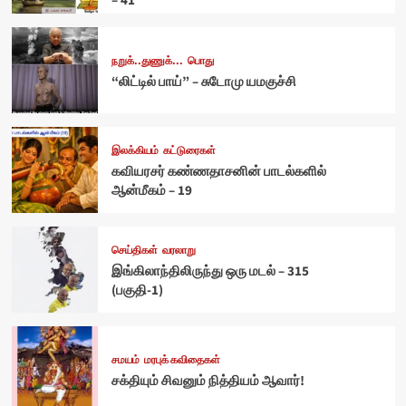
– 41
நறுக்..துணுக்...
பொது
“லிட்டில் பாய்” – சுடோமு யமகுச்சி
இலக்கியம்
கட்டுரைகள்
கவியரசர் கண்ணதாசனின் பாடல்களில்
ஆன்மீகம் – 19
செய்திகள்
வரலாறு
இங்கிலாந்திலிருந்து ஒரு மடல் – 315
(பகுதி-1)
சமயம்
மரபுக் கவிதைகள்
சக்தியும் சிவனும் நித்தியம் ஆவார்!