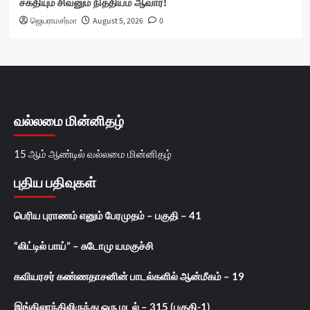
சக்தியும் சிவனும் நித்தியம் ஆவார்!
ஜெயராமசர்மா
August 5, 2026
0
வல்லமை மின்னிதழ்
15 ஆம் ஆண்டில் வல்லமை மின்னிதழ்
புதிய பதிவுகள்
பெரிய புராணம் எனும் பேரமுதம் – பகுதி – 41
“லிட்டில் பாய்” – சுடோமு யமகுச்சி
கவியரசர் கண்ணதாசனின் பாடல்களில் ஆன்மீகம் – 19
இங்கிலாந்திலிருந்து ஒரு மடல் – 315 (பகுதி-1)