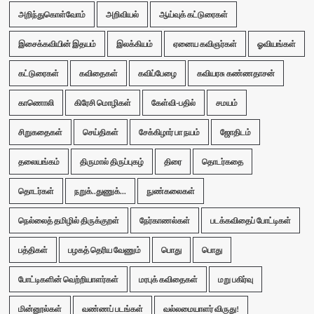
அறிந்துகொள்வோம்
அறிவியல்
ஆய்வுக் கட்டுரைகள்
இசைக்கவியின் இதயம்
இலக்கியம்
ஏனைய கவிஞர்கள்
ஓவியங்கள்
கட்டுரைகள்
கவிதைகள்
கவிப்பேழை
கவியரசு கண்ணதாசன்
காணொலி
கிரேசி மொழிகள்
கேள்வி-பதில்
சமயம்
சிறுகதைகள்
செய்திகள்
சேக்கிழார் பா நயம்
ஜோதிடம்
தலையங்கம்
திருமால் திருப்புகழ்
திரை
தொடர்கதை
தொடர்கள்
நறுக்..துணுக்...
நுண்கலைகள்
நெல்லைத் தமிழில் திருக்குறள்
நேர்காணல்கள்
படக்கவிதைப் போட்டிகள்
பத்திகள்
பழகத் தெரிய வேணும்
பொது
பொது
போட்டிகளின் வெற்றியாளர்கள்
மரபுக் கவிதைகள்
மறு பகிர்வு
மின்னூல்கள்
வண்ணப் படங்கள்
வல்லமையாளர் விருது!