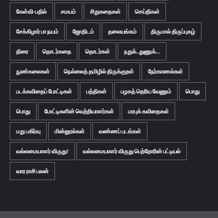
கேள்வி-பதில்
சமயம்
சிறுகதைகள்
செய்திகள்
சேக்கிழார் பா நயம்
ஜோதிடம்
தலையங்கம்
திருமால் திருப்புகழ்
திரை
தொடர்கதை
தொடர்கள்
நறுக்..துணுக்...
நுண்கலைகள்
நெல்லைத் தமிழில் திருக்குறள்
நேர்காணல்கள்
படக்கவிதைப் போட்டிகள்
பத்திகள்
பழகத் தெரிய வேணும்
பொது
பொது
போட்டிகளின் வெற்றியாளர்கள்
மரபுக் கவிதைகள்
மறு பகிர்வு
மின்னூல்கள்
வண்ணப் படங்கள்
வல்லமையாளர் விருது!
வல்லமையாளர் விருது பெற்றோரின் பட்டியல்
வார ராசி பலன்