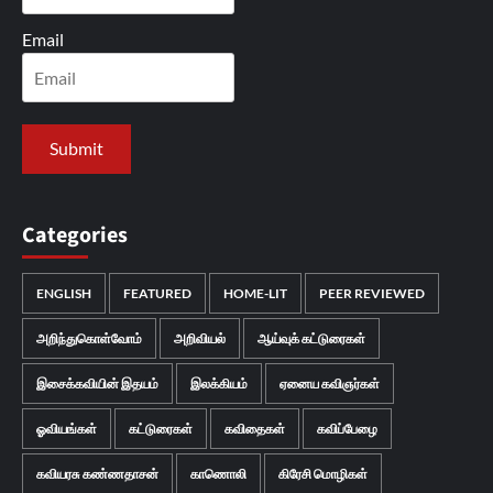
Email
Categories
ENGLISH
FEATURED
HOME-LIT
PEER REVIEWED
அறிந்துகொள்வோம்
அறிவியல்
ஆய்வுக் கட்டுரைகள்
இசைக்கவியின் இதயம்
இலக்கியம்
ஏனைய கவிஞர்கள்
ஓவியங்கள்
கட்டுரைகள்
கவிதைகள்
கவிப்பேழை
கவியரசு கண்ணதாசன்
காணொலி
கிரேசி மொழிகள்