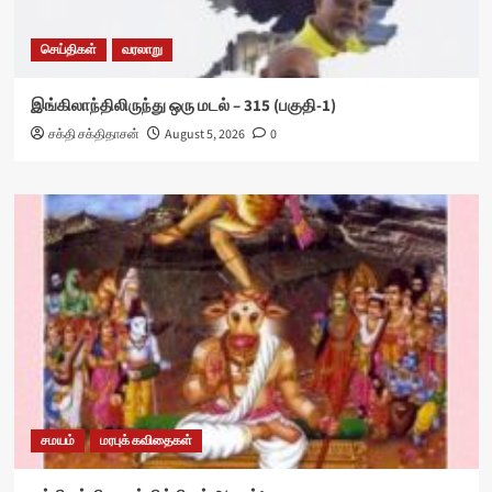
செய்திகள்
வரலாறு
இங்கிலாந்திலிருந்து ஒரு மடல் – 315 (பகுதி-1)
சக்தி சக்திதாசன்
August 5, 2026
0
சமயம்
மரபுக் கவிதைகள்