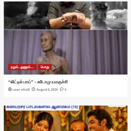
நறுக்..துணுக்...
பொது
“லிட்டில் பாய்” – சுடோமு யமகுச்சி
பவள சங்கரி
August 6, 2026
0