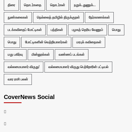
திரை
தொடர்கதை
தொடர்கள்
நறுக்..துணுக்...
நுண்கலைகள்
நெல்லைத் தமிழில் திருக்குறள்
நேர்காணல்கள்
படக்கவிதைப் போட்டிகள்
பத்திகள்
பழகத் தெரிய வேணும்
பொது
பொது
போட்டிகளின் வெற்றியாளர்கள்
மரபுக் கவிதைகள்
மறு பகிர்வு
மின்னூல்கள்
வண்ணப் படங்கள்
வல்லமையாளர் விருது!
வல்லமையாளர் விருது பெற்றோரின் பட்டியல்
வார ராசி பலன்
CoverNews Social
Facebook
Twitter