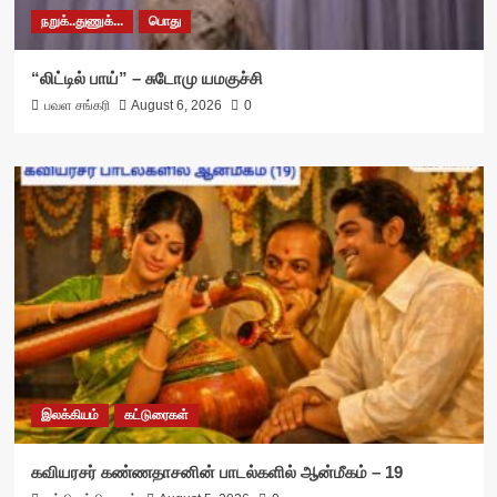
நறுக்..துணுக்...
பொது
“லிட்டில் பாய்” – சுடோமு யமகுச்சி
பவள சங்கரி
August 6, 2026
0
இலக்கியம்
கட்டுரைகள்
கவியரசர் கண்ணதாசனின் பாடல்களில் ஆன்மீகம் – 19