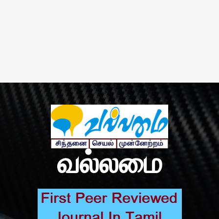
வல்லமை