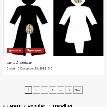
இலக்கியம்
சிறுகதைகள்
மனம் அகண்டம்
மணி
December 28, 2012
2
Posts
2
3
4
9
Next
1
…
pagination
Latest
Popular
Trending