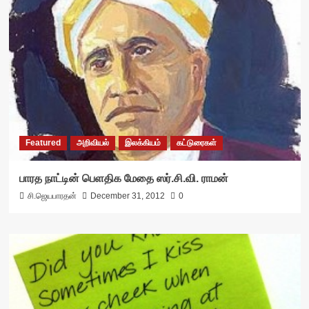
Featured
அறிவியல்
இலக்கியம்
கட்டுரைகள்
பாரத நாட்டின் பெளதிக மேதை ஸர்.சி.வி. ராமன்
சி.ஜெயபாரதன்
December 31, 2012
0