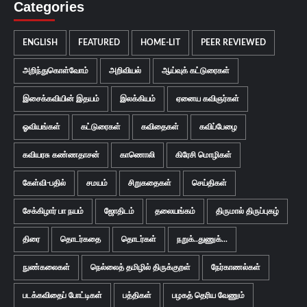
Categories
ENGLISH
FEATURED
HOME-LIT
PEER REVIEWED
அறிந்துகொள்வோம்
அறிவியல்
ஆய்வுக் கட்டுரைகள்
இசைக்கவியின் இதயம்
இலக்கியம்
ஏனைய கவிஞர்கள்
ஓவியங்கள்
கட்டுரைகள்
கவிதைகள்
கவிப்பேழை
கவியரசு கண்ணதாசன்
காணொலி
கிரேசி மொழிகள்
கேள்வி-பதில்
சமயம்
சிறுகதைகள்
செய்திகள்
சேக்கிழார் பா நயம்
ஜோதிடம்
தலையங்கம்
திருமால் திருப்புகழ்
திரை
தொடர்கதை
தொடர்கள்
நறுக்..துணுக்...
நுண்கலைகள்
நெல்லைத் தமிழில் திருக்குறள்
நேர்காணல்கள்
படக்கவிதைப் போட்டிகள்
பத்திகள்
பழகத் தெரிய வேணும்