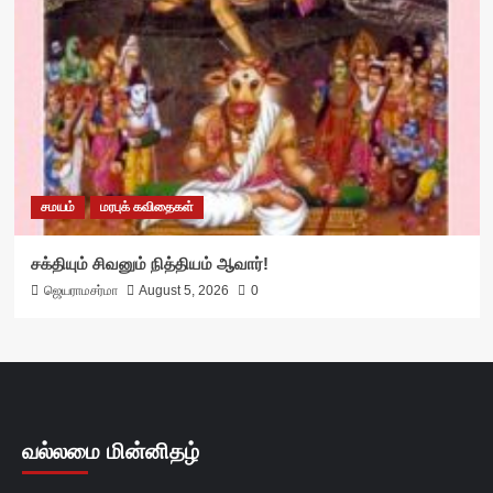
சமயம்
மரபுக் கவிதைகள்
சக்தியும் சிவனும் நித்தியம் ஆவார்!
ஜெயராமசர்மா
August 5, 2026
0
வல்லமை மின்னிதழ்