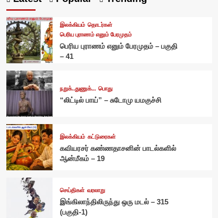
இலக்கியம்
தொடர்கள்
பெரிய புராணம் எனும் பேரமுதம்
பெரிய புராணம் எனும் பேரமுதம் – பகுதி
– 41
நறுக்..துணுக்...
பொது
“லிட்டில் பாய்” – சுடோமு யமகுச்சி
இலக்கியம்
கட்டுரைகள்
கவியரசர் கண்ணதாசனின் பாடல்களில்
ஆன்மீகம் – 19
செய்திகள்
வரலாறு
இங்கிலாந்திலிருந்து ஒரு மடல் – 315
(பகுதி-1)