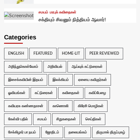
சமயம்
மரபுக் கவிதைகள்
சக்தியும் சிவனும் நித்தியம் ஆவார்!
Categories
ENGLISH
FEATURED
HOME-LIT
PEER REVIEWED
அறிந்துகொள்வோம்
அறிவியல்
ஆய்வுக் கட்டுரைகள்
இசைக்கவியின் இதயம்
இலக்கியம்
ஏனைய கவிஞர்கள்
ஓவியங்கள்
கட்டுரைகள்
கவிதைகள்
கவிப்பேழை
கவியரசு கண்ணதாசன்
காணொலி
கிரேசி மொழிகள்
கேள்வி-பதில்
சமயம்
சிறுகதைகள்
செய்திகள்
சேக்கிழார் பா நயம்
ஜோதிடம்
தலையங்கம்
திருமால் திருப்புகழ்