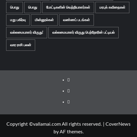
பொது
பொது
போட்டிகளின் வெற்றியாளர்கள்
மரபுக் கவிதைகள்
மறு பகிர்வு
மின்னூல்கள்
வண்ணப் படங்கள்
வல்லமையாளர் விருது!
வல்லமையாளர் விருது பெற்றோரின் பட்டியல்
வார ராசி பலன்
Facebook
Twitter
Youtube
Copyright ©vallamai.com All rights reserved.
|
CoverNews
by AF themes.