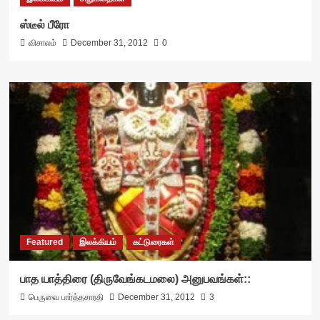
ஸ்டீல் பீரோ
விசாலம்
December 31, 2012
0
Featured
இலக்கியம்
கட்டுரைகள்
பாத யாத்திரை (திருவேங்கடமலை) அனுபவங்கள்::
பெருவை பார்த்தசாரதி
December 31, 2012
3