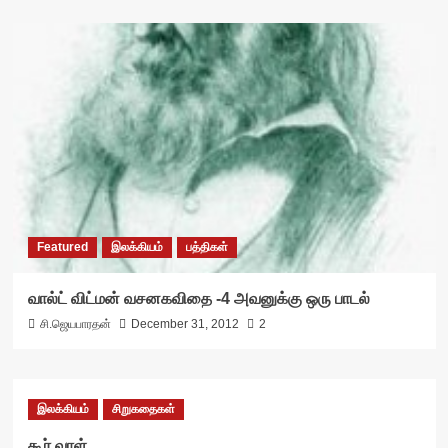
Featured
இலக்கியம்
பத்திகள்
வால்ட் விட்மன் வசனகவிதை -4 அவனுக்கு ஒரு பாடல்
சி.ஜெயபாரதன்
December 31, 2012
2
இலக்கியம்
சிறுகதைகள்
கூர் வாள்