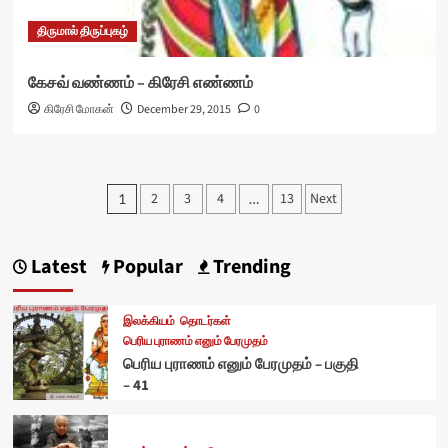
திருமால் திருப்புகழ்
கேசவ் வண்ணம் – கிரேசி எண்ணம்
கிரேசி மோகன்
December 29, 2015
0
Posts
2
3
4
13
Next
1
…
pagination
Latest
Popular
Trending
இலக்கியம்
தொடர்கள்
பெரிய புராணம் எனும் பேரமுதம்
பெரிய புராணம் எனும் பேரமுதம் – பகுதி
– 41