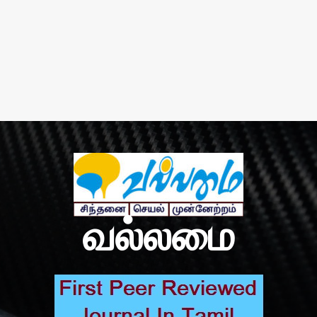
வல்லமை