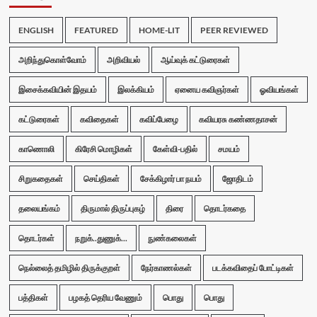
ENGLISH
FEATURED
HOME-LIT
PEER REVIEWED
அறிந்துகொள்வோம்
அறிவியல்
ஆய்வுக் கட்டுரைகள்
இசைக்கவியின் இதயம்
இலக்கியம்
ஏனைய கவிஞர்கள்
ஓவியங்கள்
கட்டுரைகள்
கவிதைகள்
கவிப்பேழை
கவியரசு கண்ணதாசன்
காணொலி
கிரேசி மொழிகள்
கேள்வி-பதில்
சமயம்
சிறுகதைகள்
செய்திகள்
சேக்கிழார் பா நயம்
ஜோதிடம்
தலையங்கம்
திருமால் திருப்புகழ்
திரை
தொடர்கதை
தொடர்கள்
நறுக்..துணுக்...
நுண்கலைகள்
நெல்லைத் தமிழில் திருக்குறள்
நேர்காணல்கள்
படக்கவிதைப் போட்டிகள்
பத்திகள்
பழகத் தெரிய வேணும்
பொது
பொது