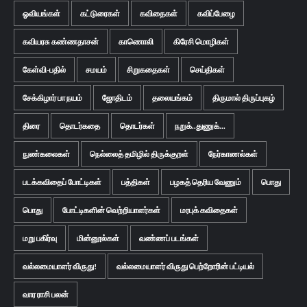
ஓவியங்கள்
கட்டுரைகள்
கவிதைகள்
கவிப்பேழை
கவியரசு கண்ணதாசன்
காணொலி
கிரேசி மொழிகள்
கேள்வி-பதில்
சமயம்
சிறுகதைகள்
செய்திகள்
சேக்கிழார் பா நயம்
ஜோதிடம்
தலையங்கம்
திருமால் திருப்புகழ்
திரை
தொடர்கதை
தொடர்கள்
நறுக்..துணுக்...
நுண்கலைகள்
நெல்லைத் தமிழில் திருக்குறள்
நேர்காணல்கள்
படக்கவிதைப் போட்டிகள்
பத்திகள்
பழகத் தெரிய வேணும்
பொது
பொது
போட்டிகளின் வெற்றியாளர்கள்
மரபுக் கவிதைகள்
மறு பகிர்வு
மின்னூல்கள்
வண்ணப் படங்கள்
வல்லமையாளர் விருது!
வல்லமையாளர் விருது பெற்றோரின் பட்டியல்
வார ராசி பலன்