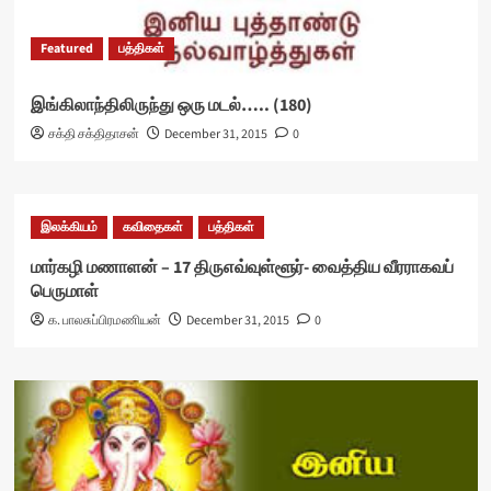
Featured
பத்திகள்
இங்கிலாந்திலிருந்து ஒரு மடல்….. (180)
சக்தி சக்திதாசன்
December 31, 2015
0
இலக்கியம்
கவிதைகள்
பத்திகள்
மார்கழி மணாளன் – 17 திருஎவ்வுள்ளூர்- வைத்திய வீரராகவப்
பெருமாள்
க. பாலசுப்பிரமணியன்
December 31, 2015
0