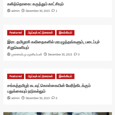
கலித்தொகை: கருத்தும் காட்சியும்
admin
December 30, 2015
1
Featured
ஆய்வுக் கட்டுரைகள்
இலக்கியம்
இரா. தமிழரசி கவிதைகளில் மரபழுத்தங்களும், படைப்புச்
சிறுவெளியும்
முனைவர் மு.பழனியப்பன்
December 30, 2015
0
Featured
ஆய்வுக் கட்டுரைகள்
இலக்கியம்
சங்கத்தமிழர் கடவுட்கொள்கையின் வேரிற்கிடக்கும்
பதுக்கையும் நடுகல்லும்
admin
December 30, 2015
0