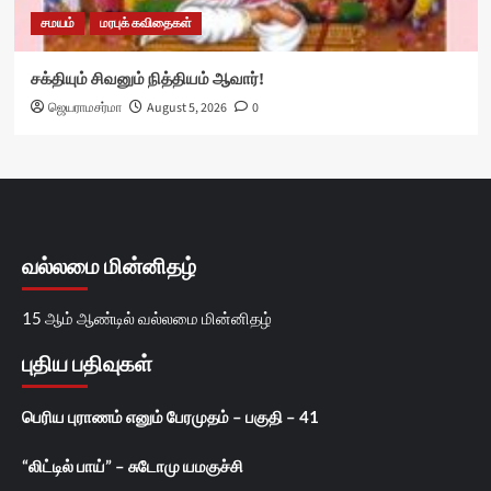
சமயம்
மரபுக் கவிதைகள்
சக்தியும் சிவனும் நித்தியம் ஆவார்!
ஜெயராமசர்மா
August 5, 2026
0
வல்லமை மின்னிதழ்
15 ஆம் ஆண்டில் வல்லமை மின்னிதழ்
புதிய பதிவுகள்
பெரிய புராணம் எனும் பேரமுதம் – பகுதி – 41
“லிட்டில் பாய்” – சுடோமு யமகுச்சி