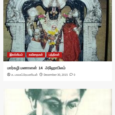
இலக்கியம்
கவிதைகள்
பத்திகள்
மார்கழி மணாளன் 14 அஹோபிலம்
க. பாலசுப்பிரமணியன்
December 30, 2015
0