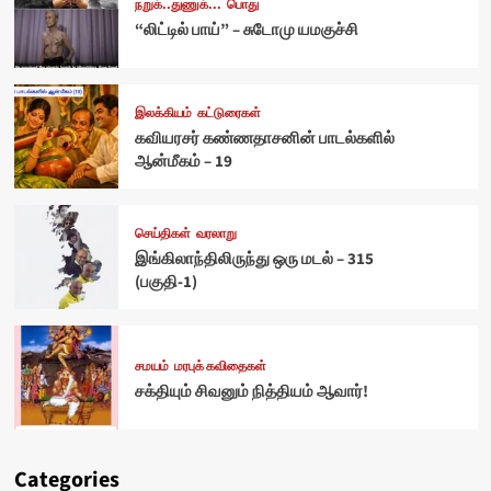
நறுக்..துணுக்...
பொது
“லிட்டில் பாய்” – சுடோமு யமகுச்சி
இலக்கியம்
கட்டுரைகள்
கவியரசர் கண்ணதாசனின் பாடல்களில்
ஆன்மீகம் – 19
செய்திகள்
வரலாறு
இங்கிலாந்திலிருந்து ஒரு மடல் – 315
(பகுதி-1)
சமயம்
மரபுக் கவிதைகள்
சக்தியும் சிவனும் நித்தியம் ஆவார்!
Categories