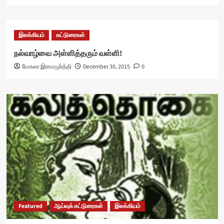
இலக்கியம்
கட்டுரைகள்
நல்வாழ்வை அள்ளித்தரும் வள்ளி!
மேகலா இராமமூர்த்தி
December 30, 2015
0
Featured
ஆய்வுக் கட்டுரைகள்
இலக்கியம்