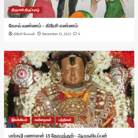
திருமால் திருப்புகழ்
கேசவ் வண்ணம் – கிரேசி எண்ணம்
கிரேசி மோகன்
December 31, 2015
0
இலக்கியம்
கவிதைகள்
பத்திகள்
மார்கழி மணாளன் 15 தேரழுந்தூர்– ஆமருவியப்பன்