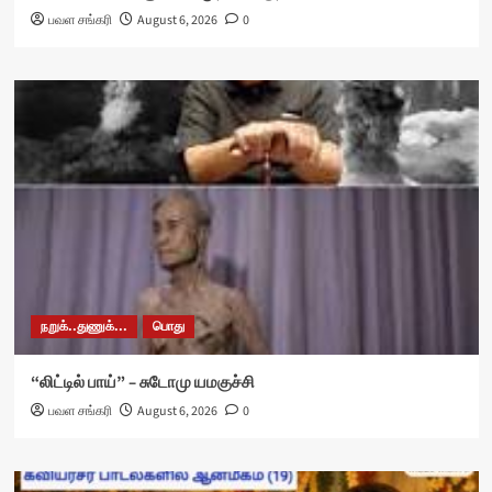
பவள சங்கரி
August 6, 2026
0
நறுக்..துணுக்...
பொது
“லிட்டில் பாய்” – சுடோமு யமகுச்சி
பவள சங்கரி
August 6, 2026
0