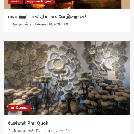
சமயம்
மரபுக் கவிதைகள்
மாசகற்றும் மாசக்தி யானவனே இறைவன்!
ஜெயராமசர்மா
August 10, 2026
0
கட்டுரைகள்
போனேன் Phu Quok
நிர்மலா ராகவன்
August 10, 2026
0