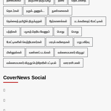
தலையங்கம்
திருமால் திருப்புகழ்
திரை
தொடர்கதை
தொடர்கள்
நறுக்..துணுக்...
நுண்கலைகள்
நெல்லைத் தமிழில் திருக்குறள்
நேர்காணல்கள்
படக்கவிதைப் போட்டிகள்
பத்திகள்
பழகத் தெரிய வேணும்
பொது
பொது
போட்டிகளின் வெற்றியாளர்கள்
மரபுக் கவிதைகள்
மறு பகிர்வு
மின்னூல்கள்
வண்ணப் படங்கள்
வல்லமையாளர் விருது!
வல்லமையாளர் விருது பெற்றோரின் பட்டியல்
வார ராசி பலன்
CoverNews Social
Facebook
Twitter
Youtube