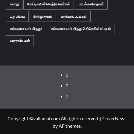
பொது
போட்டிகளின் வெற்றியாளர்கள்
மரபுக் கவிதைகள்
மறு பகிர்வு
மின்னூல்கள்
வண்ணப் படங்கள்
வல்லமையாளர் விருது!
வல்லமையாளர் விருது பெற்றோரின் பட்டியல்
வார ராசி பலன்
Facebook
Twitter
Youtube
Copyright ©vallamai.com All rights reserved.
|
CoverNews
by AF themes.