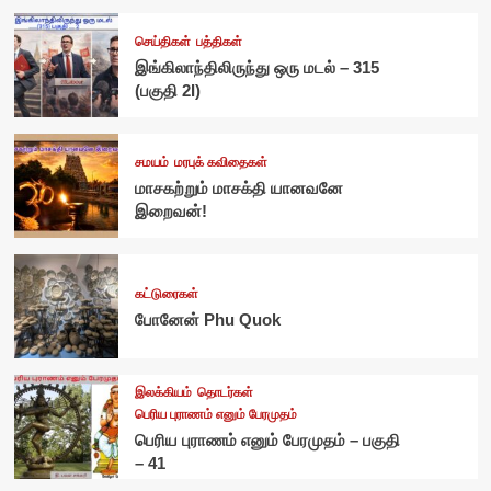
செய்திகள்
பத்திகள்
இங்கிலாந்திலிருந்து ஒரு மடல் – 315
(பகுதி 2I)
சமயம்
மரபுக் கவிதைகள்
மாசகற்றும் மாசக்தி யானவனே
இறைவன்!
கட்டுரைகள்
போனேன் Phu Quok
இலக்கியம்
தொடர்கள்
பெரிய புராணம் எனும் பேரமுதம்
பெரிய புராணம் எனும் பேரமுதம் – பகுதி
– 41