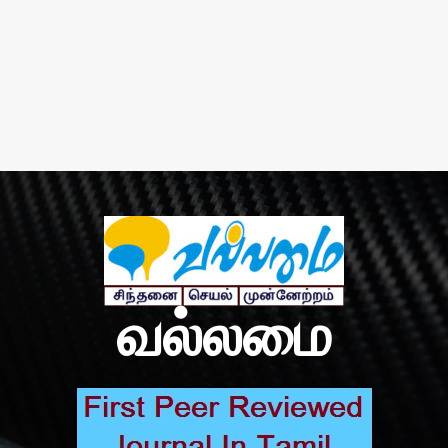
வல்லமை