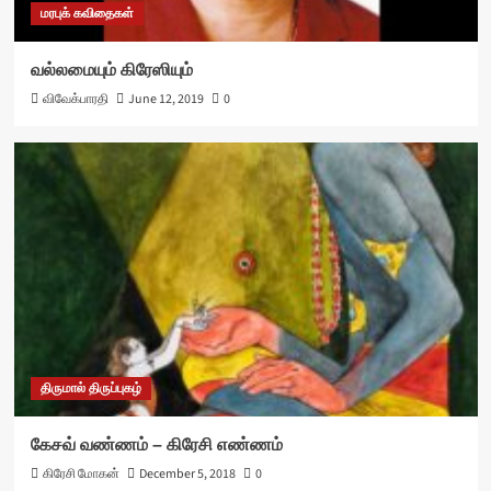
மரபுக் கவிதைகள்
வல்லமையும் கிரேஸியும்
விவேக்பாரதி
June 12, 2019
0
திருமால் திருப்புகழ்
கேசவ் வண்ணம் – கிரேசி எண்ணம்
கிரேசி மோகன்
December 5, 2018
0