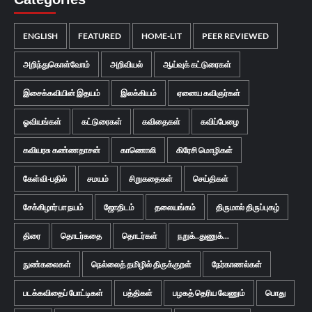
ENGLISH
FEATURED
HOME-LIT
PEER REVIEWED
அறிந்துகொள்வோம்
அறிவியல்
ஆய்வுக் கட்டுரைகள்
இசைக்கவியின் இதயம்
இலக்கியம்
ஏனைய கவிஞர்கள்
ஓவியங்கள்
கட்டுரைகள்
கவிதைகள்
கவிப்பேழை
கவியரசு கண்ணதாசன்
காணொலி
கிரேசி மொழிகள்
கேள்வி-பதில்
சமயம்
சிறுகதைகள்
செய்திகள்
சேக்கிழார் பா நயம்
ஜோதிடம்
தலையங்கம்
திருமால் திருப்புகழ்
திரை
தொடர்கதை
தொடர்கள்
நறுக்..துணுக்...
நுண்கலைகள்
நெல்லைத் தமிழில் திருக்குறள்
நேர்காணல்கள்
படக்கவிதைப் போட்டிகள்
பத்திகள்
பழகத் தெரிய வேணும்
பொது