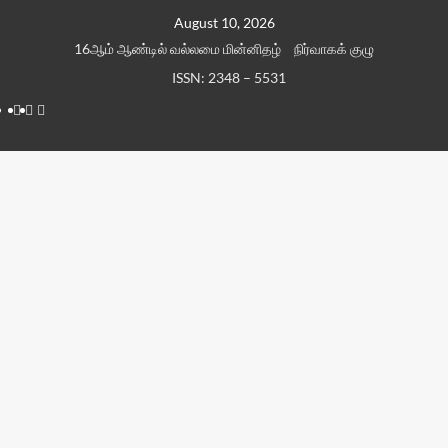
Skip
August 10, 2026
to
16ஆம் ஆண்டில் வல்லமை மின்னிதழ்
நிர்வாகக் குழு
content
ISSN: 2348 – 5531
Facebook
Twitter
Youtube