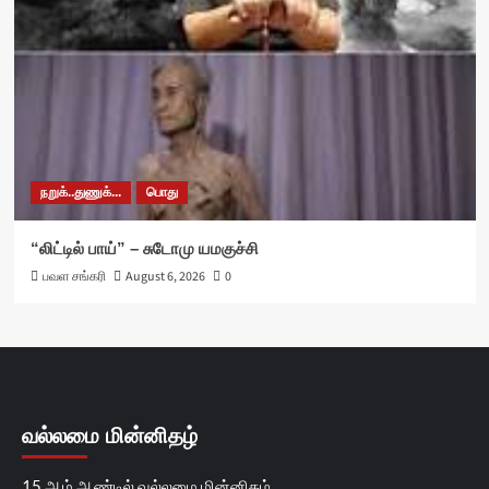
நறுக்..துணுக்...
பொது
“லிட்டில் பாய்” – சுடோமு யமகுச்சி
பவள சங்கரி
August 6, 2026
0
வல்லமை மின்னிதழ்
15 ஆம் ஆண்டில் வல்லமை மின்னிதழ்