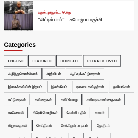
நறுக்..துணுக்...
பொது
“லிட்டில் பாய்” – சுடோமு யமகுச்சி
Categories
ENGLISH
FEATURED
HOME-LIT
PEER REVIEWED
அறிந்துகொள்வோம்
அறிவியல்
ஆய்வுக் கட்டுரைகள்
இசைக்கவியின் இதயம்
இலக்கியம்
ஏனைய கவிஞர்கள்
ஓவியங்கள்
கட்டுரைகள்
கவிதைகள்
கவிப்பேழை
கவியரசு கண்ணதாசன்
காணொலி
கிரேசி மொழிகள்
கேள்வி-பதில்
சமயம்
சிறுகதைகள்
செய்திகள்
சேக்கிழார் பா நயம்
ஜோதிடம்