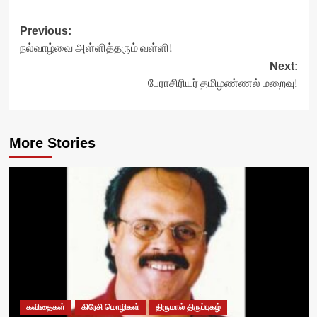
Post
Previous:
நல்வாழ்வை அள்ளித்தரும் வள்ளி!
navigation
Next:
பேராசிரியர் தமிழண்ணல் மறைவு!
More Stories
கவிதைகள்
கிரேசி மொழிகள்
திருமால் திருப்புகழ்