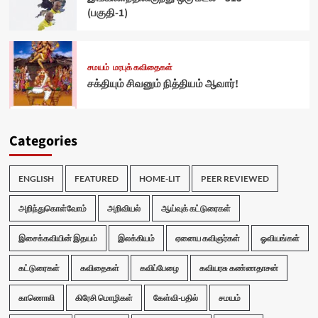
(பகுதி-1)
சமயம்
மரபுக் கவிதைகள்
சக்தியும் சிவனும் நித்தியம் ஆவார்!
Categories
ENGLISH
FEATURED
HOME-LIT
PEER REVIEWED
அறிந்துகொள்வோம்
அறிவியல்
ஆய்வுக் கட்டுரைகள்
இசைக்கவியின் இதயம்
இலக்கியம்
ஏனைய கவிஞர்கள்
ஓவியங்கள்
கட்டுரைகள்
கவிதைகள்
கவிப்பேழை
கவியரசு கண்ணதாசன்
காணொலி
கிரேசி மொழிகள்
கேள்வி-பதில்
சமயம்