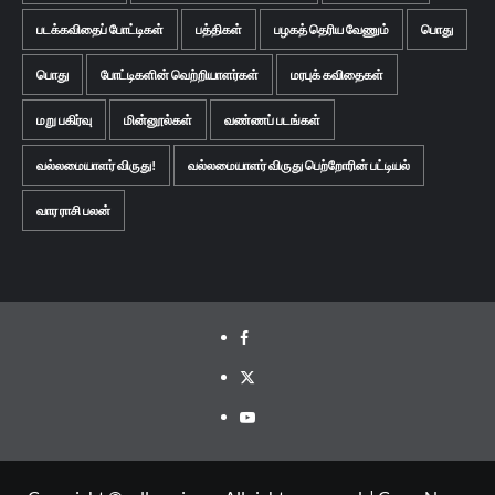
படக்கவிதைப் போட்டிகள்
பத்திகள்
பழகத் தெரிய வேணும்
பொது
பொது
போட்டிகளின் வெற்றியாளர்கள்
மரபுக் கவிதைகள்
மறு பகிர்வு
மின்னூல்கள்
வண்ணப் படங்கள்
வல்லமையாளர் விருது!
வல்லமையாளர் விருது பெற்றோரின் பட்டியல்
வார ராசி பலன்
Facebook
Twitter
Youtube