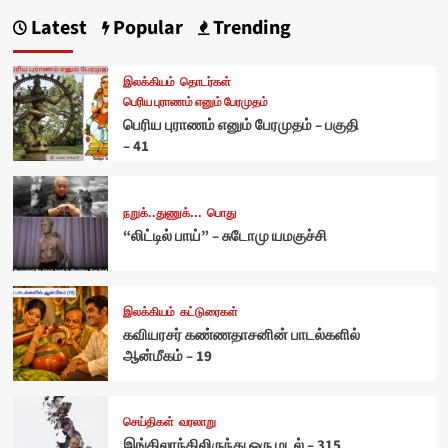
Latest
Popular
Trending
இலக்கியம்
தொடர்கள்
பெரிய புராணம் எனும் பேரமுதம்
பெரிய புராணம் எனும் பேரமுதம் – பகுதி
– 41
நறுக்..துணுக்...
பொது
“லிட்டில் பாய்” – சுடோமு யமகுச்சி
இலக்கியம்
கட்டுரைகள்
கவியரசர் கண்ணதாசனின் பாடல்களில்
ஆன்மீகம் – 19
செய்திகள்
வரலாறு
இங்கிலாந்திலிருந்து ஒரு மடல் – 315