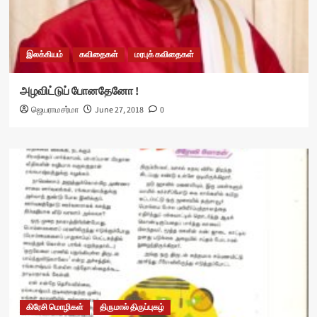
இலக்கியம்
கவிதைகள்
மரபுக் கவிதைகள்
அழவிட்டுப் போனதேனோ !
ஜெயராமசர்மா
June 27, 2018
0
கிரேசி மொழிகள்
திருமால் திருப்புகழ்