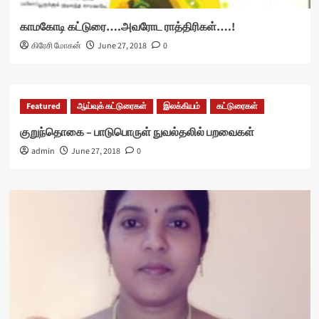
காமகோடி கட்டுரை….அவரோட ராத்திரிகள்….!
கிரேசி மோகன்
June 27, 2018
0
Featured
ஆய்வுக் கட்டுரைகள்
இலக்கியம்
கட்டுரைகள்
குறுந்தொகை – பாடுபொருள் நுவல்தலில் பறவைகள்
admin
June 27, 2018
0