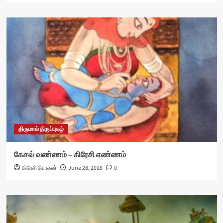
திருமால் திருப்புகழ்
கேசவ் வண்ணம் – கிரேசி எண்ணம்
கிரேசி மோகன்
June 28, 2018
0