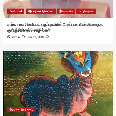
Featured
ஆய்வுக் கட்டுரைகள்
இலக்கியம்
கட்டுரைகள்
சங்க கால நிலவியல் பகுப்புகளின் அடிப்படையில் விளைந்த
குறிஞ்சிநிலத் தொழில்கள்
admin
June 27, 2018
3
திருமால் திருப்புகழ்