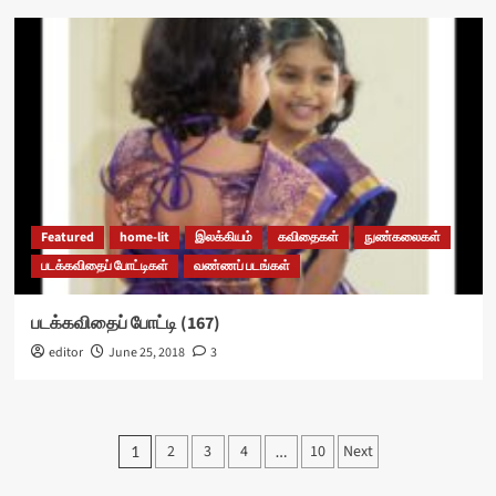
Featured
home-lit
இலக்கியம்
கவிதைகள்
நுண்கலைகள்
படக்கவிதைப் போட்டிகள்
வண்ணப் படங்கள்
படக்கவிதைப் போட்டி (167)
editor
June 25, 2018
3
Posts
2
3
4
10
Next
1
…
pagination