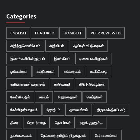
Categories
ENGLISH
FEATURED
HOME-LIT
PEER REVIEWED
அறிந்துகொள்வோம்
அறிவியல்
ஆய்வுக் கட்டுரைகள்
இசைக்கவியின் இதயம்
இலக்கியம்
ஏனைய கவிஞர்கள்
ஓவியங்கள்
கட்டுரைகள்
கவிதைகள்
கவிப்பேழை
கவியரசு கண்ணதாசன்
காணொலி
கிரேசி மொழிகள்
கேள்வி-பதில்
சமயம்
சிறுகதைகள்
செய்திகள்
சேக்கிழார் பா நயம்
ஜோதிடம்
தலையங்கம்
திருமால் திருப்புகழ்
திரை
தொடர்கதை
தொடர்கள்
நறுக்..துணுக்...
நுண்கலைகள்
நெல்லைத் தமிழில் திருக்குறள்
நேர்காணல்கள்