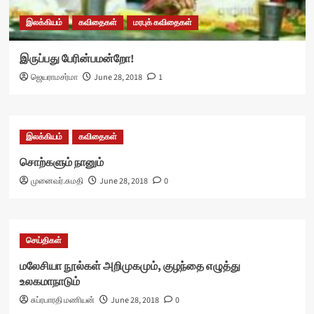
இலக்கியம்
கவிதைகள்
மரபுக் கவிதைகள்
இருப்பது பேரின்பமன்றோ!
ஜெயராமசர்மா
June 28, 2018
1
இலக்கியம்
கவிதைகள்
சொற்களும் நானும்
முனைவர்.சுமதி
June 28, 2018
0
செய்திகள்
மலேசியா நூல்கள் அறிமுகமும், குழந்தை எழுத்து
உலகமாநாடும்
சுப்ரபாரதி மணியன்
June 28, 2018
0