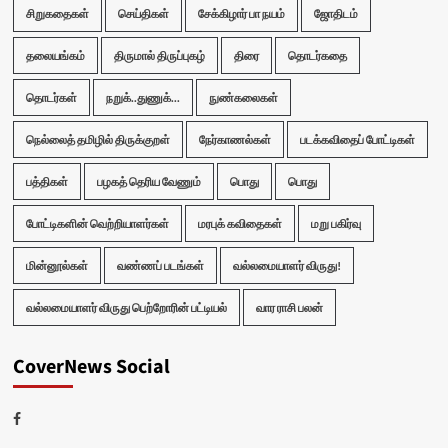
சிறுகதைகள்
செய்திகள்
சேக்கிழார் பா நயம்
ஜோதிடம்
தலையங்கம்
திருமால் திருப்புகழ்
திரை
தொடர்கதை
தொடர்கள்
நறுக்..துணுக்...
நுண்கலைகள்
நெல்லைத் தமிழில் திருக்குறள்
நேர்காணல்கள்
படக்கவிதைப் போட்டிகள்
பத்திகள்
பழகத் தெரிய வேணும்
பொது
பொது
போட்டிகளின் வெற்றியாளர்கள்
மரபுக் கவிதைகள்
மறு பகிர்வு
மின்னூல்கள்
வண்ணப் படங்கள்
வல்லமையாளர் விருது!
வல்லமையாளர் விருது பெற்றோரின் பட்டியல்
வார ராசி பலன்
CoverNews Social
Facebook