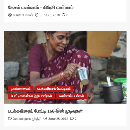
கேசவ் வண்ணம் – கிரேசி எண்ணம்
கிரேசி மோகன்
June 26, 2018
0
நுண்கலைகள்
படக்கவிதைப் போட்டிகள்
போட்டிகளின் வெற்றியாளர்கள்
வண்ணப் படங்கள்
படக்கவிதைப் போட்டி 166-இன் முடிவுகள்
மேகலா இராமமூர்த்தி
June 25, 2018
2