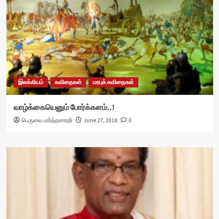
இலக்கியம்
கவிதைகள்
மரபுக் கவிதைகள்
வாழ்க்கையெனும் போர்க்களம்..!
பெருவை பார்த்தசாரதி
June 27, 2018
0