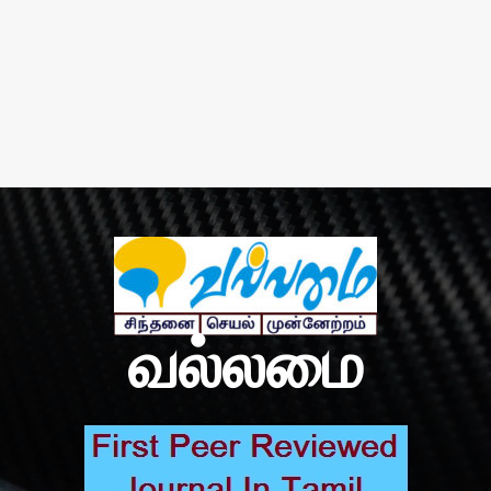
வல்லமை