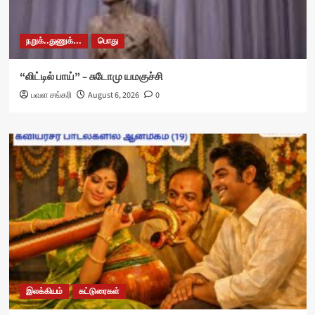
நறுக்..துணுக்...
பொது
“லிட்டில் பாய்” – சுடோமு யமகுச்சி
பவள சங்கரி
August 6, 2026
0
இலக்கியம்
கட்டுரைகள்