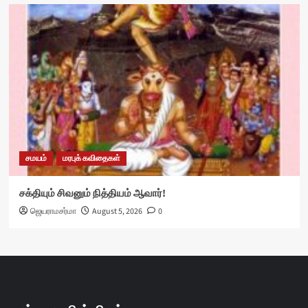
சமயம்
மரபுக் கவிதைகள்
சக்தியும் சிவனும் நித்தியம் ஆவார்!
ஜெயராமசர்மா
August 5, 2026
0