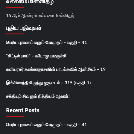
வல்லமை மின்னிதழ்
15 ஆம் ஆண்டில் வல்லமை மின்னிதழ்
புதிய பதிவுகள்
பெரிய புராணம் எனும் பேரமுதம் – பகுதி – 41
“லிட்டில் பாய்” – சுடோமு யமகுச்சி
கவியரசர் கண்ணதாசனின் பாடல்களில் ஆன்மீகம் – 19
இங்கிலாந்திலிருந்து ஒரு மடல் – 315 (பகுதி-1)
சக்தியும் சிவனும் நித்தியம் ஆவார்!
Recent Posts
பெரிய புராணம் எனும் பேரமுதம் – பகுதி – 41