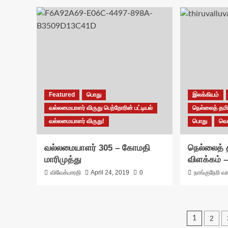
Featured
பொது
இலக்கியம்
வல்லமையாளர் விருது பெற்றோரின் பட்டியல்
நெல்லைத் தமிழ
வல்லமையாளர் விருது!
பொது
வெ
வல்லமையாளர் 305 – கோமதி
நெல்லைத் த
மாரிமுத்து
விளக்கம் –
விவேக்பாரதி
April 24, 2019
0
நாங்குநேரி வா
Posts
2
1