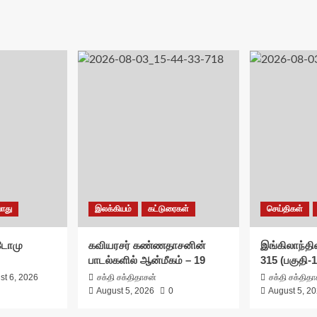
ation
ொது
இலக்கியம்
கட்டுரைகள்
செய்திகள்
சுடோமு
கவியரசர் கண்ணதாசனின்
இங்கிலாந்தில
பாடல்களில் ஆன்மீகம் – 19
315 (பகுதி-1
st 6, 2026
சக்தி சக்திதாசன்
சக்தி சக்தித
August 5, 2026
0
August 5, 2