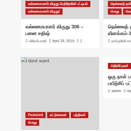
வல்லமையாளர் விருது பெற்றோரின் பட்டியல்
நெல்லைத் தமிழ
வல்லமையாளர் விருது!
பொது
வெ
வல்லமையாளர் விருது 306 –
நெல்லைத் த
பனை சதிஷ்
விளக்கம்-
விவேக்பாரதி
April 29, 2019
1
நாங்குநேரி வா
அறிவிப்புகள்
ஒரு நாள் ப
பயிற்சிப் ப
admin
Ap
Featured
கட்டுரைகள்
பத்திகள்
பொது