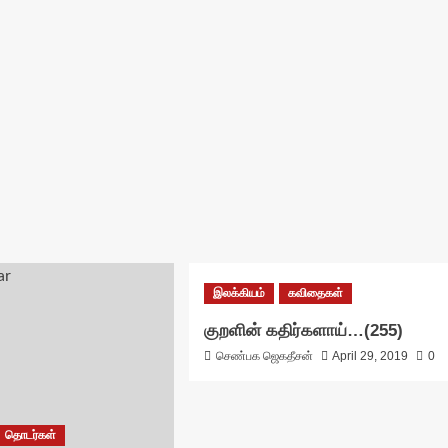
இலக்கியம்
கவிதைகள்
குறளின் கதிர்களாய்…(255)
செண்பக ஜெகதீசன்
April 29, 2019
0
தொடர்கள்