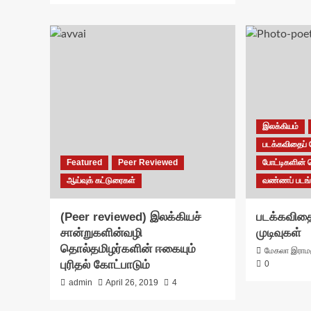
இலக்கியம்
படக்கவிதைப் 
Featured
Peer Reviewed
போட்டிகளின் 
ஆய்வுக் கட்டுரைகள்
வண்ணப் படங்
(Peer reviewed) இலக்கியச்
படக்கவிதை
சான்றுகளின்வழி
முடிவுகள்
தொல்தமிழர்களின் ஈகையும்
மேகலா இராமம
புரிதல் கோட்பாடும்
0
admin
April 26, 2019
4