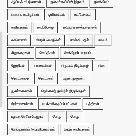
ஆய்வுக் கட்டுரைகள்
இசைக்கவியின் இதயம்
இலக்கியம்
ஏனைய கவிஞர்கள்
ஓவியங்கள்
கட்டுரைகள்
கவிதைகள்
கவிப்பேழை
கவியரசு கண்ணதாசன்
காணொலி
கிரேசி மொழிகள்
கேள்வி-பதில்
சமயம்
சிறுகதைகள்
செய்திகள்
சேக்கிழார் பா நயம்
ஜோதிடம்
தலையங்கம்
திருமால் திருப்புகழ்
திரை
தொடர்கதை
தொடர்கள்
நறுக்..துணுக்...
நுண்கலைகள்
நெல்லைத் தமிழில் திருக்குறள்
நேர்காணல்கள்
படக்கவிதைப் போட்டிகள்
பத்திகள்
பழகத் தெரிய வேணும்
பொது
பொது
போட்டிகளின் வெற்றியாளர்கள்
மரபுக் கவிதைகள்