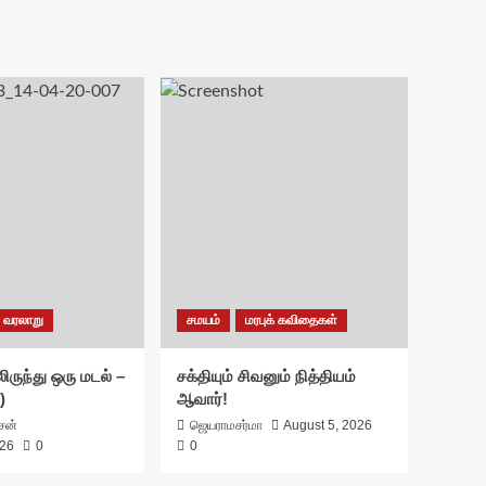
வரலாறு
சமயம்
மரபுக் கவிதைகள்
ிருந்து ஒரு மடல் –
சக்தியும் சிவனும் நித்தியம்
)
ஆவார்!
ாசன்
ஜெயராமசர்மா
August 5, 2026
026
0
0