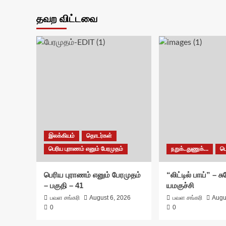
pagin
தவற விட்டவை
இலக்கியம்
தொடர்கள்
பெரிய புராணம் எனும் பேரமுதம்
நறுக்..துணுக்...
ப
பெரிய புராணம் எனும் பேரமுதம்
“லிட்டில் பாய்” – 
– பகுதி – 41
யமகுச்சி
பவள சங்கரி
August 6, 2026
பவள சங்கரி
Augu
0
0