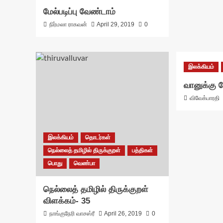
மேல்படிப்பு வேண்டாம்
நிர்மலா ராகவன்
April 29, 2019
0
இலக்கியம்
வானுக்கு ம
விவேக்பாரதி
இலக்கியம்
தொடர்கள்
நெல்லைத் தமிழில் திருக்குறள்
பத்திகள்
பொது
வெண்பா
நெல்லைத் தமிழில் திருக்குறள்
விளக்கம்- 35
நாங்குநேரி வாசஸ்ரீ
April 26, 2019
0