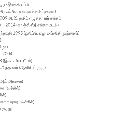
து -இலக்கியப்பீடம்
நேயப் பேரவை, உரத்த சிந்தனை)
009 அ. இ. தமிழ் எழுத்தாளர் சங்கம்.
– 2014 (காஞ்சி ஸ்ரீ சங்கர மடம் )
 அந்தாதி 1995 (ஒலிப்பேழை- உன்னிகிருஷ்ணன்)
)
ிழா)
.- 2004
 (இலக்கியப் பீடம்)
அந்தணர் (ஆசிரியர் குழு)
0-ஆம் அகவை)
ை (அச்சில்)
ில்)
ளக்கவுரை (அச்சில்)
 குரலும்