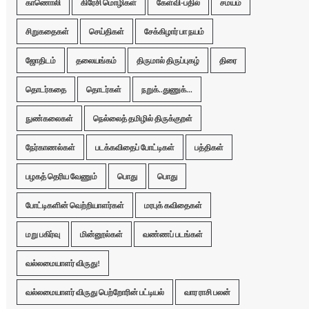
காணொலி
கிரேசி மொழிகள்
கேள்வி-பதில்
சமயம்
சிறுகதைகள்
செய்திகள்
சேக்கிழார் பா நயம்
ஜோதிடம்
தலையங்கம்
திருமால் திருப்புகழ்
திரை
தொடர்கதை
தொடர்கள்
நறுக்..துணுக்...
நுண்கலைகள்
நெல்லைத் தமிழில் திருக்குறள்
நேர்காணல்கள்
படக்கவிதைப் போட்டிகள்
பத்திகள்
பழகத் தெரிய வேணும்
பொது
பொது
போட்டிகளின் வெற்றியாளர்கள்
மரபுக் கவிதைகள்
மறு பகிர்வு
மின்னூல்கள்
வண்ணப் படங்கள்
வல்லமையாளர் விருது!
வல்லமையாளர் விருது பெற்றோரின் பட்டியல்
வார ராசி பலன்