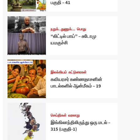
பகுதி – 41
நறுக்..துணுக்...
பொது
“லிட்டில் பாய்” – சுடோமு
யமகுச்சி
இலக்கியம்
கட்டுரைகள்
கவியரசர் கண்ணதாசனின்
பாடல்களில் ஆன்மீகம் – 19
செய்திகள்
வரலாறு
இங்கிலாந்திலிருந்து ஒரு மடல் –
315 (பகுதி-1)