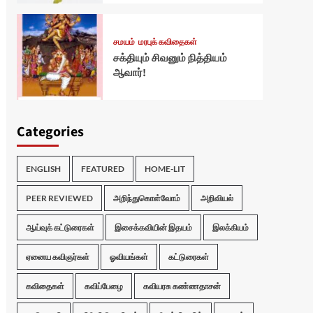
சமயம்
மரபுக் கவிதைகள்
சக்தியும் சிவனும் நித்தியம்
ஆவார்!
Categories
ENGLISH
FEATURED
HOME-LIT
PEER REVIEWED
அறிந்துகொள்வோம்
அறிவியல்
ஆய்வுக் கட்டுரைகள்
இசைக்கவியின் இதயம்
இலக்கியம்
ஏனைய கவிஞர்கள்
ஓவியங்கள்
கட்டுரைகள்
கவிதைகள்
கவிப்பேழை
கவியரசு கண்ணதாசன்