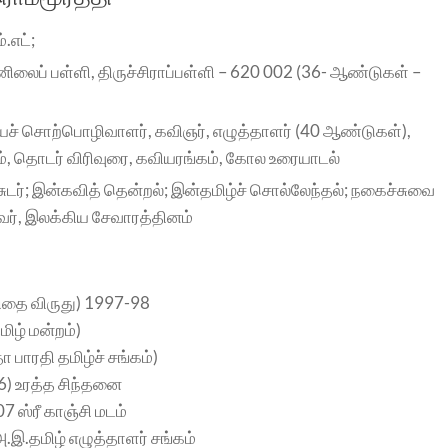
்.எட்;
னிலைப் பள்ளி, திருச்சிராப்பள்ளி – 620 002 (36- ஆண்டுகள் –
யச் சொற்பொழிவாளர், கவிஞர், எழுத்தாளர் (40 ஆண்டுகள்),
ம், தொடர் விரிவுரை, கவியரங்கம், கோல உரையாடல்
ச் சுடர்; இன்கவித் தென்றல்; இன்தமிழ்ச் சொல்லேந்தல்; நகைச்சுவை
வர், இலக்கிய சேவாரத்தினம்
ிதை விருது) 1997-98
மிழ் மன்றம்)
ா பாரதி தமிழ்ச் சங்கம்)
06) உரத்த சிந்தனை
07 ஸ்ரீ காஞ்சி மடம்
அ.இ.தமிழ் எழுத்தாளர் சங்கம்