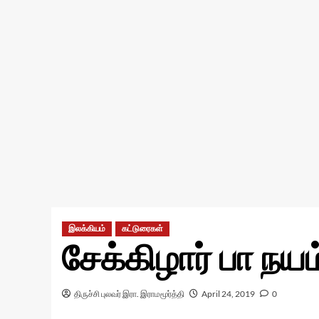
இலக்கியம்
கட்டுரைகள்
சேக்கிழார் பா நயம
திருச்சி புலவர் இரா. இராமமூர்த்தி
April 24, 2019
0