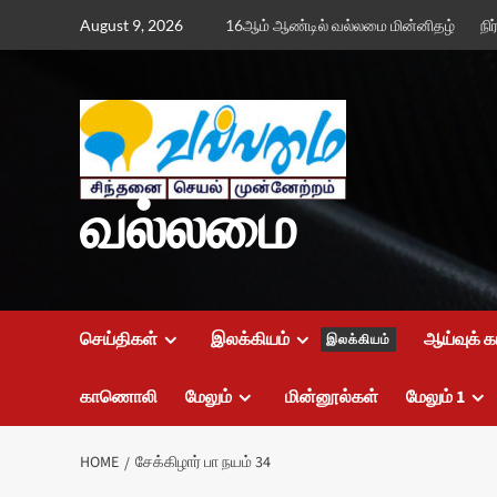
Skip
August 9, 2026
16ஆம் ஆண்டில் வல்லமை மின்னிதழ்
நி
to
content
வல்லமை
செய்திகள்
இலக்கியம்
ஆய்வுக் க
இலக்கியம்
காணொலி
மேலும்
மின்னூல்கள்
மேலும் 1
HOME
சேக்கிழார் பா நயம் 34