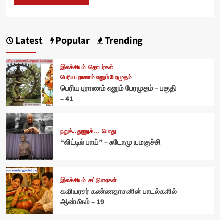
Latest
Popular
Trending
இலக்கியம்
தொடர்கள்
பெரிய புராணம் எனும் பேரமுதம்
பெரிய புராணம் எனும் பேரமுதம் – பகுதி
– 41
நறுக்..துணுக்...
பொது
“லிட்டில் பாய்” – சுடோமு யமகுச்சி
இலக்கியம்
கட்டுரைகள்
கவியரசர் கண்ணதாசனின் பாடல்களில்
ஆன்மீகம் – 19