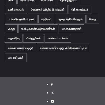
நுண்கலைகள்
நெல்லைத் தமிழில் திருக்குறள்
நேர்காணல்கள்
படக்கவிதைப் போட்டிகள்
பத்திகள்
பழகத் தெரிய வேணும்
பொது
பொது
போட்டிகளின் வெற்றியாளர்கள்
மரபுக் கவிதைகள்
மறு பகிர்வு
மின்னூல்கள்
வண்ணப் படங்கள்
வல்லமையாளர் விருது!
வல்லமையாளர் விருது பெற்றோரின் பட்டியல்
வார ராசி பலன்
Facebook
Twitter
Youtube