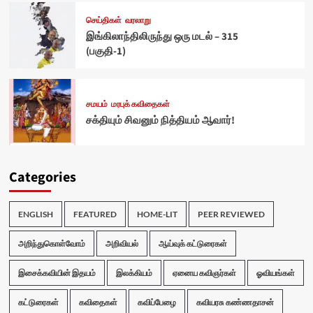
செய்திகள்
வரலாறு
இங்கிலாந்திலிருந்து ஒரு மடல் – 315
(பகுதி-1)
சமயம்
மரபுக் கவிதைகள்
சக்தியும் சிவனும் நித்தியம் ஆவார்!
Categories
ENGLISH
FEATURED
HOME-LIT
PEER REVIEWED
அறிந்துகொள்வோம்
அறிவியல்
ஆய்வுக் கட்டுரைகள்
இசைக்கவியின் இதயம்
இலக்கியம்
ஏனைய கவிஞர்கள்
ஓவியங்கள்
கட்டுரைகள்
கவிதைகள்
கவிப்பேழை
கவியரசு கண்ணதாசன்