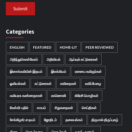
Categories
ENGLISH
FEATURED
HOME-LIT
PEER REVIEWED
அறிந்துகொள்வோம்
அறிவியல்
ஆய்வுக் கட்டுரைகள்
இசைக்கவியின் இதயம்
இலக்கியம்
ஏனைய கவிஞர்கள்
ஓவியங்கள்
கட்டுரைகள்
கவிதைகள்
கவிப்பேழை
கவியரசு கண்ணதாசன்
காணொலி
கிரேசி மொழிகள்
கேள்வி-பதில்
சமயம்
சிறுகதைகள்
செய்திகள்
சேக்கிழார் பா நயம்
ஜோதிடம்
தலையங்கம்
திருமால் திருப்புகழ்
திரை
தொடர்கதை
தொடர்கள்
நறுக்..துணுக்...