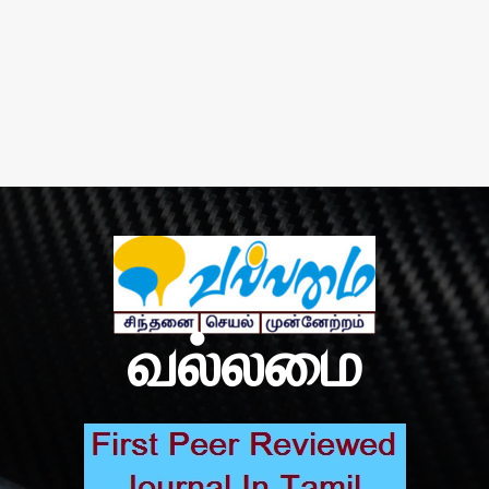
வல்லமை