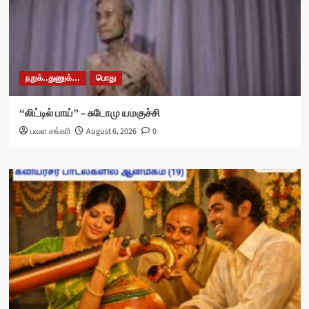
நறுக்..துணுக்...
பொது
“லிட்டில் பாய்” – சுடோமு யமகுச்சி
பவள சங்கரி
August 6, 2026
0