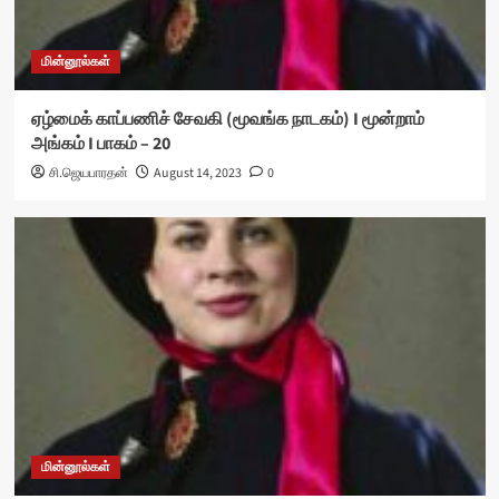
மின்னூல்கள்
ஏழ்மைக் காப்பணிச் சேவகி (மூவங்க நாடகம்) I மூன்றாம்
அங்கம் I பாகம் – 20
சி.ஜெயபாரதன்
August 14, 2023
0
மின்னூல்கள்