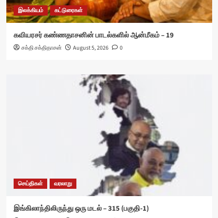
இலக்கியம்
கட்டுரைகள்
கவியரசர் கண்ணதாசனின் பாடல்களில் ஆன்மீகம் – 19
சக்தி சக்திதாசன்
August 5, 2026
0
செய்திகள்
வரலாறு
இங்கிலாந்திலிருந்து ஒரு மடல் – 315 (பகுதி-1)