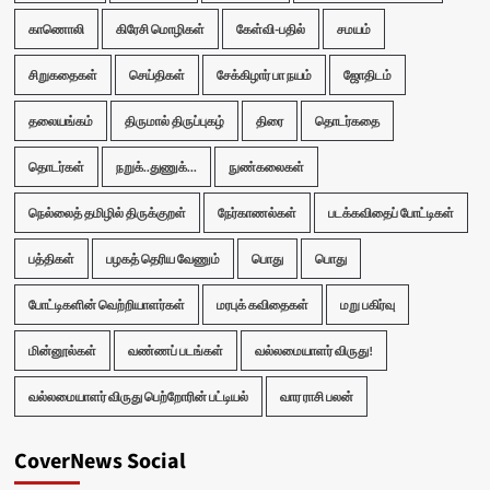
காணொலி
கிரேசி மொழிகள்
கேள்வி-பதில்
சமயம்
சிறுகதைகள்
செய்திகள்
சேக்கிழார் பா நயம்
ஜோதிடம்
தலையங்கம்
திருமால் திருப்புகழ்
திரை
தொடர்கதை
தொடர்கள்
நறுக்..துணுக்...
நுண்கலைகள்
நெல்லைத் தமிழில் திருக்குறள்
நேர்காணல்கள்
படக்கவிதைப் போட்டிகள்
பத்திகள்
பழகத் தெரிய வேணும்
பொது
பொது
போட்டிகளின் வெற்றியாளர்கள்
மரபுக் கவிதைகள்
மறு பகிர்வு
மின்னூல்கள்
வண்ணப் படங்கள்
வல்லமையாளர் விருது!
வல்லமையாளர் விருது பெற்றோரின் பட்டியல்
வார ராசி பலன்
CoverNews Social