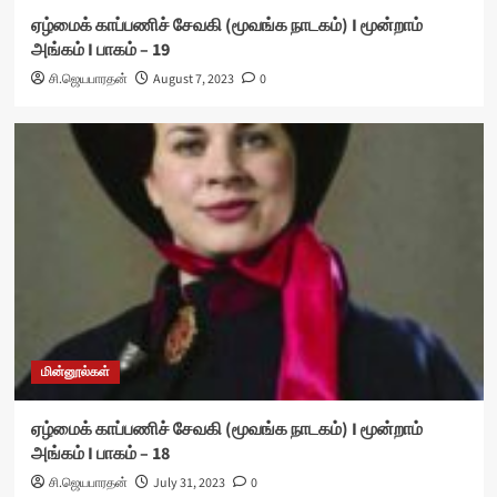
ஏழ்மைக் காப்பணிச் சேவகி (மூவங்க நாடகம்) I மூன்றாம்
அங்கம் I பாகம் – 19
சி.ஜெயபாரதன்
August 7, 2023
0
மின்னூல்கள்
ஏழ்மைக் காப்பணிச் சேவகி (மூவங்க நாடகம்) I மூன்றாம்
அங்கம் I பாகம் – 18
சி.ஜெயபாரதன்
July 31, 2023
0