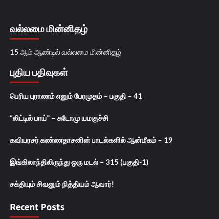
வல்லமை மின்னிதழ்
15 ஆம் ஆண்டில் வல்லமை மின்னிதழ்
புதிய பதிவுகள்
பெரிய புராணம் எனும் பேரமுதம் – பகுதி – 41
“லிட்டில் பாய்” – சுடோமு யமகுச்சி
கவியரசர் கண்ணதாசனின் பாடல்களில் ஆன்மீகம் – 19
இங்கிலாந்திலிருந்து ஒரு மடல் – 315 (பகுதி-1)
சக்தியும் சிவனும் நித்தியம் ஆவார்!
Recent Posts