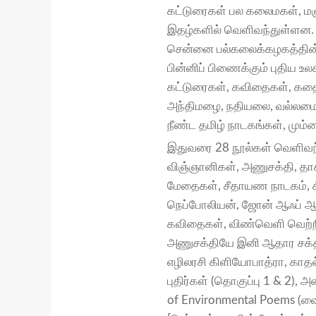
கட்டுரைகள் பல கலைமகள், மஞ்ச
இதழ்களில் வெளிவந்துள்ளன.
சென்னை பல்கலைக்கழகத்தின் ம
பின்னிப் பிணைக்கும் புதிய 
கட்டுரைகள், கவிதைகள், கதை
அந்திமழை, நதியலை, வல்லமை
நீண்ட தமிழ் நாடகங்கள், மும்
இதுவரை 28 நூல்கள் வெளிவந
விஞ்ஞானிகள், அணுசக்தி, தாக
மேதைகள், சீதாயண நாடகம், சீ
நெப்போலியன், ஜோன் ஆஃப் ஆர்
கவிதைகள், விண்வெளி வெற்றிக
அணுசக்தியே இனி ஆதார சக்தி
எழிலரசி கிளியோபாத்ரா, காதல
புதிர்கள் (தொகுப்பு 1 & 2), 
of Environmental Poems (வை