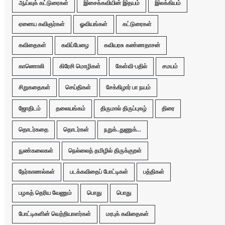
ஆய்வுக் கட்டுரைகள்
இசைக்கவியின் இதயம்
இலக்கியம்
ஏனைய கவிஞர்கள்
ஓவியங்கள்
கட்டுரைகள்
கவிதைகள்
கவிப்பேழை
கவியரசு கண்ணதாசன்
காணொலி
கிரேசி மொழிகள்
கேள்வி-பதில்
சமயம்
சிறுகதைகள்
செய்திகள்
சேக்கிழார் பா நயம்
ஜோதிடம்
தலையங்கம்
திருமால் திருப்புகழ்
திரை
தொடர்கதை
தொடர்கள்
நறுக்..துணுக்...
நுண்கலைகள்
நெல்லைத் தமிழில் திருக்குறள்
நேர்காணல்கள்
படக்கவிதைப் போட்டிகள்
பத்திகள்
பழகத் தெரிய வேணும்
பொது
பொது
போட்டிகளின் வெற்றியாளர்கள்
மரபுக் கவிதைகள்