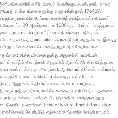
ரி, தினமணிக் கதிர், இதயம் பேசுகிறது, மயன், தாய், காலம்
 இவரது ஆக்க வினைகளுக்கு அணுசக்தி நூல் 1964இல்
ாநில முதற்பரிசு பெற்றது. கணினித் தமிழ்வலைப் பதிவுகள்
உலகிலே, கடந்த 20 ஆண்டுகளாக 1000க்கும் மேற்பட்ட விஞ்ஞானக்
கள், நாடகங்கள் பற்பல அம்பலம், திண்ணை, பதிவுகள்,
 போன்ற வலைத் தளங்களில் பல்லாண்டுகள் வந்துள்ளன. இவரது
பையிலும், சென்னை கல்பாக்கத்திலும் அரங்கேறியுள்ளன.
்துள்ளன: ஆக்க வினைகளுக்கு அணுசக்தி, வானியல்
ூரின் தமிழ்க் கீதாஞ்சலி, அணுவின் ஆற்றல், இந்திய விஞ்ஞான
தாயணம் படக்கதை, கீதாஞ்சலி, ஆபிரஹாம் லிங்கன், சாக்ரடிஸ்,
க், முக்கோணக் கிளிகள் படக்கதை, கலீல் கிப்ரான்
ள், அணுமின்சக்தி பிரச்சனைகள், மெய்ப்பாடுகள்,
, நைல் நதி நாகரீகம், உலகிலே உன்னத பொறியியற் சாதனைகள்,
் நாற்பது, உன்னத மனிதன், பிரபஞ்சத்தின் மகத்தான நூறு
அண்டவெளிப் பயணங்கள். Echo of Nature [English Translation
கைச்செல்வி வெளியீடு]. ஏழ்மைக் காப்பணிச் சேவகி நாடகம்