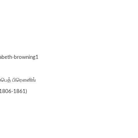
ஸபெத் பிரௌனிங்
(1806-1861)