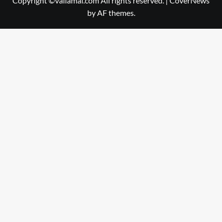
Copyright ©vallamai.com All rights reserved.
|
CoverNews
by AF themes.