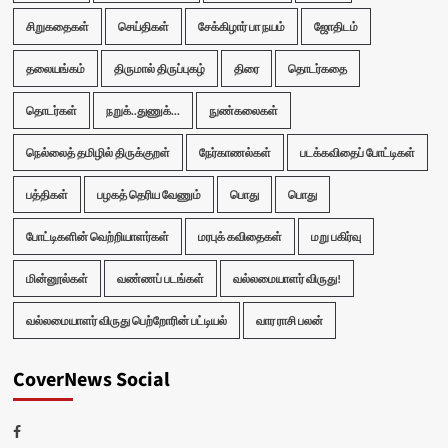
சிறுகதைகள்
செய்திகள்
சேக்கிழார் பா நயம்
ஜோதிடம்
தலையங்கம்
திருமால் திருப்புகழ்
திரை
தொடர்கதை
தொடர்கள்
நறுக்..துணுக்...
நுண்கலைகள்
நெல்லைத் தமிழில் திருக்குறள்
நேர்காணல்கள்
படக்கவிதைப் போட்டிகள்
பத்திகள்
பழகத் தெரிய வேணும்
பொது
பொது
போட்டிகளின் வெற்றியாளர்கள்
மரபுக் கவிதைகள்
மறு பகிர்வு
மின்னூல்கள்
வண்ணப் படங்கள்
வல்லமையாளர் விருது!
வல்லமையாளர் விருது பெற்றோரின் பட்டியல்
வார ராசி பலன்
CoverNews Social
Facebook