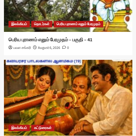
இலக்கியம்
தொடர்கள்
பெரிய புராணம் எனும் பேரமுதம்
பெரிய புராணம் எனும் பேரமுதம் – பகுதி – 41
பவள சங்கரி
August 6, 2026
0
இலக்கியம்
கட்டுரைகள்