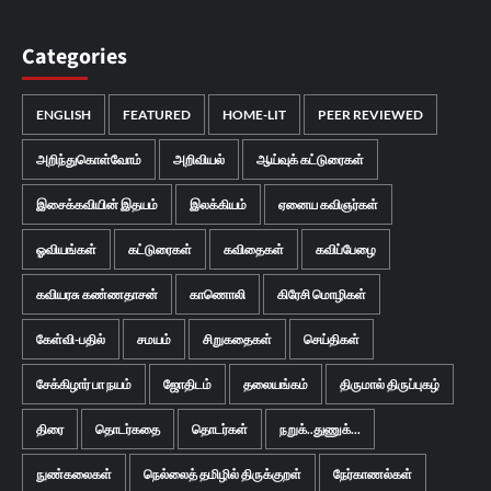
Categories
ENGLISH
FEATURED
HOME-LIT
PEER REVIEWED
அறிந்துகொள்வோம்
அறிவியல்
ஆய்வுக் கட்டுரைகள்
இசைக்கவியின் இதயம்
இலக்கியம்
ஏனைய கவிஞர்கள்
ஓவியங்கள்
கட்டுரைகள்
கவிதைகள்
கவிப்பேழை
கவியரசு கண்ணதாசன்
காணொலி
கிரேசி மொழிகள்
கேள்வி-பதில்
சமயம்
சிறுகதைகள்
செய்திகள்
சேக்கிழார் பா நயம்
ஜோதிடம்
தலையங்கம்
திருமால் திருப்புகழ்
திரை
தொடர்கதை
தொடர்கள்
நறுக்..துணுக்...
நுண்கலைகள்
நெல்லைத் தமிழில் திருக்குறள்
நேர்காணல்கள்