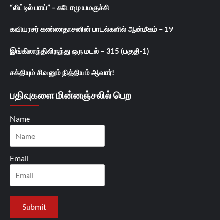
“லிட்டில் பாய்” – சுடோமு யமகுச்சி
கவியரசர் கண்ணதாசனின் பாடல்களில் ஆன்மீகம் – 19
இங்கிலாந்திலிருந்து ஒரு மடல் – 315 (பகுதி-1)
சக்தியும் சிவனும் நித்தியம் ஆவார்!
பதிவுகளை மின்னஞ்சலில் பெற
Name
Email