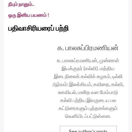
நீயும் நானும்..
ஒரு இனிய பயணம் !
பதிவாசிரியரைப் பற்றி
க. பாலசுப்பிரமணியன்
க. பாலசுப்ரமணியன், முன்னாள்
இயக்குநர் (கல்வி). மத்திய
இடைநிலைக் கல்விக் கழகம், டில்லி
ஆர்வம்: இலக்கியம், கவிதை, கல்வி,
உளவியல், மனித வள மேம்பாடு
கல்வி பற்றிய இவருடைய பல
கட்டுரைகளும் புத்தகங்களும்
வெளியிடப்பட்டுள்ளன.
See author's posts