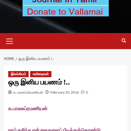
Primary
Menu
HOME
ஒரு இனிய பயணம் !..
இலக்கியம்
கவிதைகள்
ஒரு இனிய பயணம் !..
க. பாலசுப்பிரமணியன்
February 10, 2016
0
க.பாலசுப்ரமணியன்
ஈரம் கசிந்த என் கைகளைப் பிடித்துக்கொண்டு