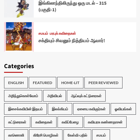
இங்கிலாந்திலிருந்து ஒரு மடல் – 315
(பகுதி-1)
சமயம்
மரபுக் கவிதைகள்
சக்தியும் சிவனும் நித்தியம் ஆவார்!
Categories
ENGLISH
FEATURED
HOME-LIT
PEER REVIEWED
அறிந்துகொள்வோம்
அறிவியல்
ஆய்வுக் கட்டுரைகள்
இசைக்கவியின் இதயம்
இலக்கியம்
ஏனைய கவிஞர்கள்
ஓவியங்கள்
கட்டுரைகள்
கவிதைகள்
கவிப்பேழை
கவியரசு கண்ணதாசன்
காணொலி
கிரேசி மொழிகள்
கேள்வி-பதில்
சமயம்