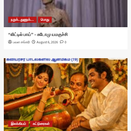
நறுக்..துணுக்...
பொது
“லிட்டில் பாய்” – சுடோமு யமகுச்சி
பவள சங்கரி
August 6, 2026
0
இலக்கியம்
கட்டுரைகள்