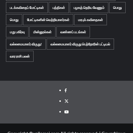
படக்கவிதைப் போட்டிகள்
பத்திகள்
பழகத் தெரிய வேணும்
பொது
பொது
போட்டிகளின் வெற்றியாளர்கள்
மரபுக் கவிதைகள்
மறு பகிர்வு
மின்னூல்கள்
வண்ணப் படங்கள்
வல்லமையாளர் விருது!
வல்லமையாளர் விருது பெற்றோரின் பட்டியல்
வார ராசி பலன்
Facebook
Twitter
Youtube