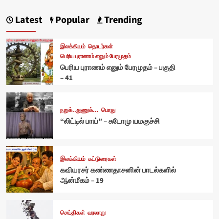
Latest
Popular
Trending
இலக்கியம்
தொடர்கள்
பெரிய புராணம் எனும் பேரமுதம்
பெரிய புராணம் எனும் பேரமுதம் – பகுதி
– 41
நறுக்..துணுக்...
பொது
“லிட்டில் பாய்” – சுடோமு யமகுச்சி
இலக்கியம்
கட்டுரைகள்
கவியரசர் கண்ணதாசனின் பாடல்களில்
ஆன்மீகம் – 19
செய்திகள்
வரலாறு