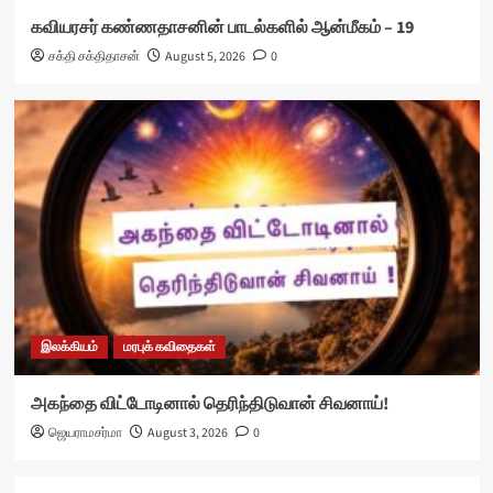
கவியரசர் கண்ணதாசனின் பாடல்களில் ஆன்மீகம் – 19
சக்தி சக்திதாசன்
August 5, 2026
0
இலக்கியம்
மரபுக் கவிதைகள்
அகந்தை விட்டோடினால் தெரிந்திடுவான் சிவனாய்!
ஜெயராமசர்மா
August 3, 2026
0