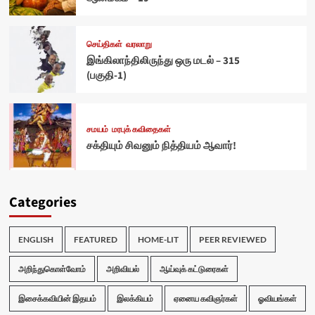
செய்திகள்
வரலாறு
இங்கிலாந்திலிருந்து ஒரு மடல் – 315
(பகுதி-1)
சமயம்
மரபுக் கவிதைகள்
சக்தியும் சிவனும் நித்தியம் ஆவார்!
Categories
ENGLISH
FEATURED
HOME-LIT
PEER REVIEWED
அறிந்துகொள்வோம்
அறிவியல்
ஆய்வுக் கட்டுரைகள்
இசைக்கவியின் இதயம்
இலக்கியம்
ஏனைய கவிஞர்கள்
ஓவியங்கள்