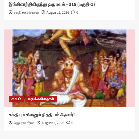
இங்கிலாந்திலிருந்து ஒரு மடல் – 315 (பகுதி-1)
சக்தி சக்திதாசன்
August 5, 2026
0
சமயம்
மரபுக் கவிதைகள்
சக்தியும் சிவனும் நித்தியம் ஆவார்!
ஜெயராமசர்மா
August 5, 2026
0