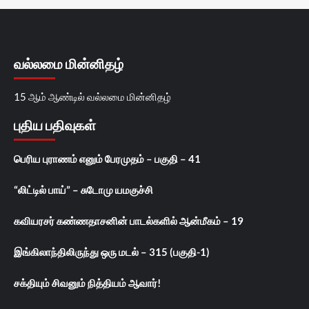
வல்லமை மின்னிதழ்
15 ஆம் ஆண்டில் வல்லமை மின்னிதழ்
புதிய பதிவுகள்
பெரிய புராணம் எனும் பேரமுதம் – பகுதி – 41
“லிட்டில் பாய்” – சுடோமு யமகுச்சி
கவியரசர் கண்ணதாசனின் பாடல்களில் ஆன்மீகம் – 19
இங்கிலாந்திலிருந்து ஒரு மடல் – 315 (பகுதி-1)
சக்தியும் சிவனும் நித்தியம் ஆவார்!