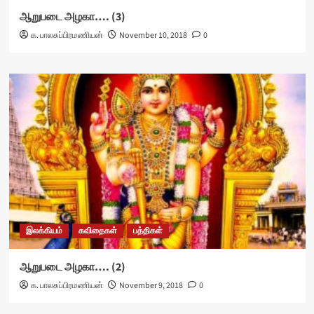
ஆறுபடை அழகா…. (3)
க. பாலசுப்பிரமணியன்
November 10, 2018
0
இலக்கியம்
கவிதைகள்
பத்திகள்
ஆறுபடை அழகா…. (2)
க. பாலசுப்பிரமணியன்
November 9, 2018
0