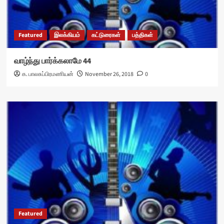
Featured
இலக்கியம்
கட்டுரைகள்
பத்திகள்
வாழ்ந்து பார்க்கலாமே 44
க. பாலசுப்பிரமணியன்
November 26, 2018
0
Featured