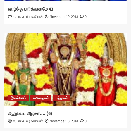
வாழ்ந்து பார்க்கலாமே 43
க. பாலசுப்பிரமணியன்
November 19, 2018
0
இலக்கியம்
கவிதைகள்
பத்திகள்
ஆறுபடை அழகா…. (6)
க. பாலசுப்பிரமணியன்
November 13, 2018
0