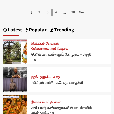
Posts
2
3
4
28
Next
1
…
pagination
Latest
Popular
Trending
இலக்கியம்
தொடர்கள்
பெரிய புராணம் எனும் பேரமுதம்
பெரிய புராணம் எனும் பேரமுதம் – பகுதி
– 41
நறுக்..துணுக்...
பொது
“லிட்டில் பாய்” – சுடோமு யமகுச்சி
இலக்கியம்
கட்டுரைகள்
கவியரசர் கண்ணதாசனின் பாடல்களில்
ஆன்மீகம் – 19