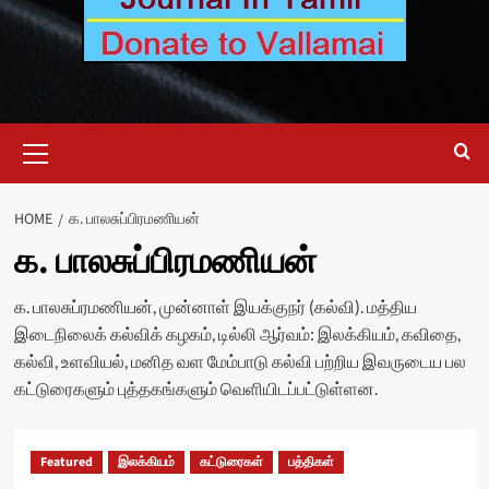
Primary
Menu
HOME
க. பாலசுப்பிரமணியன்
க. பாலசுப்பிரமணியன்
க. பாலசுப்ரமணியன், முன்னாள் இயக்குநர் (கல்வி). மத்திய
இடைநிலைக் கல்விக் கழகம், டில்லி ஆர்வம்: இலக்கியம், கவிதை,
கல்வி, உளவியல், மனித வள மேம்பாடு கல்வி பற்றிய இவருடைய பல
கட்டுரைகளும் புத்தகங்களும் வெளியிடப்பட்டுள்ளன.
Featured
இலக்கியம்
கட்டுரைகள்
பத்திகள்