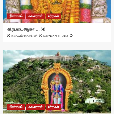
இலக்கியம்
கவிதைகள்
பத்திகள்
ஆறுபடை அழகா…. (4)
க. பாலசுப்பிரமணியன்
November 11, 2018
0
இலக்கியம்
கவிதைகள்
பத்திகள்