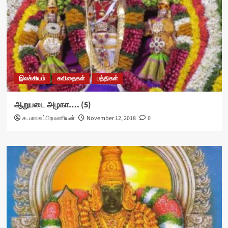
இலக்கியம்
கவிதைகள்
பத்திகள்
ஆறுபடை அழகா…. (5)
க. பாலசுப்பிரமணியன்
November 12, 2018
0