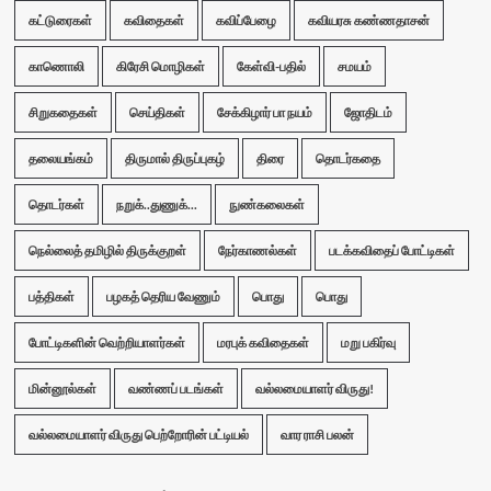
கட்டுரைகள்
கவிதைகள்
கவிப்பேழை
கவியரசு கண்ணதாசன்
காணொலி
கிரேசி மொழிகள்
கேள்வி-பதில்
சமயம்
சிறுகதைகள்
செய்திகள்
சேக்கிழார் பா நயம்
ஜோதிடம்
தலையங்கம்
திருமால் திருப்புகழ்
திரை
தொடர்கதை
தொடர்கள்
நறுக்..துணுக்...
நுண்கலைகள்
நெல்லைத் தமிழில் திருக்குறள்
நேர்காணல்கள்
படக்கவிதைப் போட்டிகள்
பத்திகள்
பழகத் தெரிய வேணும்
பொது
பொது
போட்டிகளின் வெற்றியாளர்கள்
மரபுக் கவிதைகள்
மறு பகிர்வு
மின்னூல்கள்
வண்ணப் படங்கள்
வல்லமையாளர் விருது!
வல்லமையாளர் விருது பெற்றோரின் பட்டியல்
வார ராசி பலன்