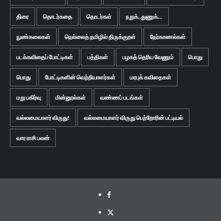
திரை
தொடர்கதை
தொடர்கள்
நறுக்..துணுக்...
நுண்கலைகள்
நெல்லைத் தமிழில் திருக்குறள்
நேர்காணல்கள்
படக்கவிதைப் போட்டிகள்
பத்திகள்
பழகத் தெரிய வேணும்
பொது
பொது
போட்டிகளின் வெற்றியாளர்கள்
மரபுக் கவிதைகள்
மறு பகிர்வு
மின்னூல்கள்
வண்ணப் படங்கள்
வல்லமையாளர் விருது!
வல்லமையாளர் விருது பெற்றோரின் பட்டியல்
வார ராசி பலன்
Facebook
Twitter