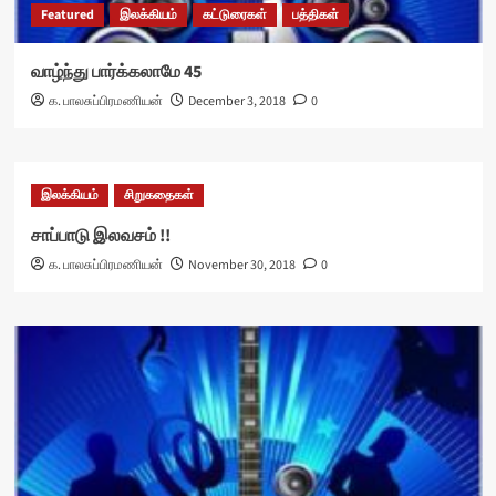
Featured
இலக்கியம்
கட்டுரைகள்
பத்திகள்
வாழ்ந்து பார்க்கலாமே 45
க. பாலசுப்பிரமணியன்
December 3, 2018
0
இலக்கியம்
சிறுகதைகள்
சாப்பாடு இலவசம் !!
க. பாலசுப்பிரமணியன்
November 30, 2018
0