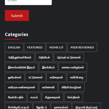
Categories
ENGLISH
FEATURED
HOME-LIT
PEER REVIEWED
அறிந்துகொள்வோம்
அறிவியல்
ஆய்வுக் கட்டுரைகள்
இசைக்கவியின் இதயம்
இலக்கியம்
ஏனைய கவிஞர்கள்
ஓவியங்கள்
கட்டுரைகள்
கவிதைகள்
கவிப்பேழை
கவியரசு கண்ணதாசன்
காணொலி
கிரேசி மொழிகள்
கேள்வி-பதில்
சமயம்
சிறுகதைகள்
செய்திகள்
சேக்கிழார் பா நயம்
ஜோதிடம்
தலையங்கம்
திருமால் திருப்புகழ்