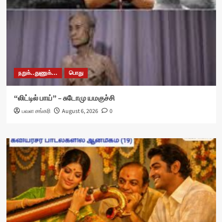
நறுக்..துணுக்...
பொது
“லிட்டில் பாய்” – சுடோமு யமகுச்சி
பவள சங்கரி
August 6, 2026
0