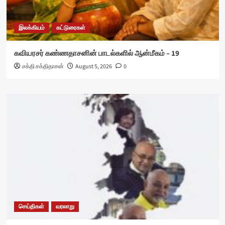
இலக்கியம்
கட்டுரைகள்
கவியரசர் கண்ணதாசனின் பாடல்களில் ஆன்மீகம் – 19
சக்தி சக்திதாசன்
August 5, 2026
0
செய்திகள்
வரலாறு