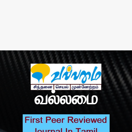
வல்லமை