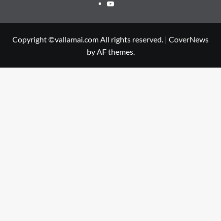
Youtube
Copyright ©vallamai.com All rights reserved.
|
CoverNews
by AF themes.