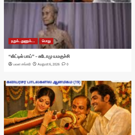
நறுக்..துணுக்...
பொது
“லிட்டில் பாய்” – சுடோமு யமகுச்சி
பவள சங்கரி
August 6, 2026
0