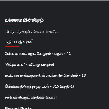
வல்லமை மின்னிதழ்
15 ஆம் ஆண்டில் வல்லமை மின்னிதழ்
புதிய பதிவுகள்
பெரிய புராணம் எனும் பேரமுதம் – பகுதி – 41
“லிட்டில் பாய்” – சுடோமு யமகுச்சி
கவியரசர் கண்ணதாசனின் பாடல்களில் ஆன்மீகம் – 19
இங்கிலாந்திலிருந்து ஒரு மடல் – 315 (பகுதி-1)
சக்தியும் சிவனும் நித்தியம் ஆவார்!
Recent Posts