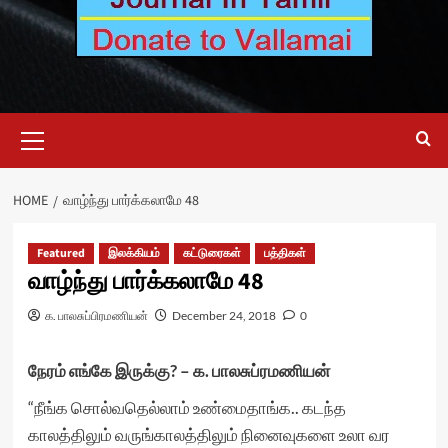
Primary
Menu
HOME
வாழ்ந்து பார்க்கலாமே 48
Featured
இலக்கியம்
கட்டுரைகள்
பத்திகள்
வாழ்ந்து பார்க்கலாமே 48
க. பாலசுப்பிரமணியன்
December 24, 2018
0
நேரம் எங்கே இருக்கு
? – க. பாலசுப்ரமணியன்
“நீங்க சொல்வதெல்லாம் உண்மைதாங்க.. கடந்த
காலத்திலும் வருங்காலத்திலும் நினைவுகளை உலா வர