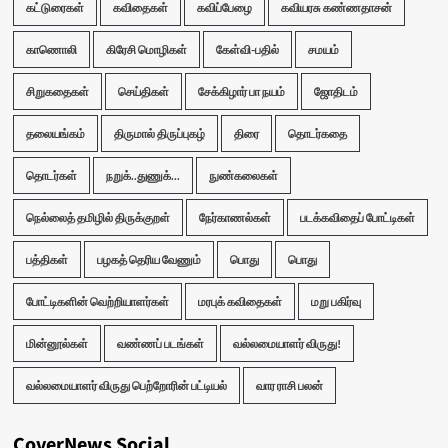
கட்டுரைகள்
கவிதைகள்
கவிப்பேழை
கவியரசு கண்ணதாசன்
காணொலி
கிரேசி மொழிகள்
கேள்வி-பதில்
சமயம்
சிறுகதைகள்
செய்திகள்
சேக்கிழார் பா நயம்
ஜோதிடம்
தலையங்கம்
திருமால் திருப்புகழ்
திரை
தொடர்கதை
தொடர்கள்
நறுக்..துணுக்...
நுண்கலைகள்
நெல்லைத் தமிழில் திருக்குறள்
நேர்காணல்கள்
படக்கவிதைப் போட்டிகள்
பத்திகள்
பழகத் தெரிய வேணும்
பொது
பொது
போட்டிகளின் வெற்றியாளர்கள்
மரபுக் கவிதைகள்
மறு பகிர்வு
மின்னூல்கள்
வண்ணப் படங்கள்
வல்லமையாளர் விருது!
வல்லமையாளர் விருது பெற்றோரின் பட்டியல்
வார ராசி பலன்
CoverNews Social