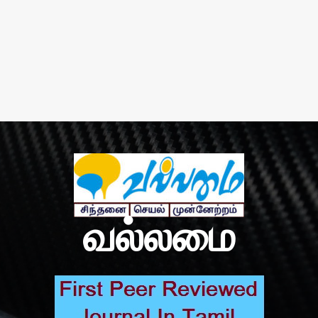
வல்லமை