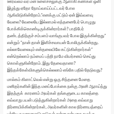
ஊர்வலம் வர மன உளைச்சலுக்கு ஆளாகி கண்கள் ஒளி
இழந்து ஏதோ நோய்வாய்ப்பட்டவர் போல
ஆகிவிடுகின்றோம்.”எனக்கு மட்டும் ஏன் இவ்வளவு
வேலை? வேலையே இல்லாமல் எத்தனைபேர் பொழுது
போக்கிக்கொண்டிருக்கின்ரார்கள்? பாதிபேர்
தண்டத்திற்குச் சம்பளம் வாங்குபவர் போல இருக்கின்றது”
என்றும் “நான் தான் இளிச்சவாயன் போலிருக்கின்றது.
எல்லாவேலையும் என்தலையிலே கட்டுகின்றார்கள்”
என்றெல்லாம் நம்மைப் பற்றி நாமே விமர்சனம் செய்து
கொள்ளுகின்றோம். இது தேவைதானா?
இந்தக்கேள்விகளுக்கெல்லலாம் எங்கே பதில் தேடுவது?
மால்கம் கிளாட்வெல் என்று ஒரு சிந்தனை மேதை
மனிதர்களின் இந்த மனப்போக்கை நன்கு அலசி ஆராய்ந்து
இதற்குக் காரணம் அவர்கள் தங்களுடைய காலத்தை
எவ்வாறு பயன் படுத்துகின்றார்கள் அதை எவ்வாறு
நிர்ணயிக்கின்றார்கள், அவர்களின் கால நிர்ணயத்தைப்
பற்றிய தவறான ஈடுபாடுகள் என்ன என்பதை நமக்கு