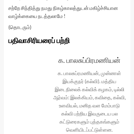
சற்றே சிந்தித்து நமது நிகழ்காலத்துடன் மகிழ்ச்சியான
வாழ்க்கையை நடத்தலாமே !
(தொடரும்)
பதிவாசிரியரைப் பற்றி
க. பாலசுப்பிரமணியன்
க. பாலசுப்ரமணியன், முன்னாள்
இயக்குநர் (கல்வி). மத்திய
இடைநிலைக் கல்விக் கழகம், டில்லி
ஆர்வம்: இலக்கியம், கவிதை, கல்வி,
உளவியல், மனித வள மேம்பாடு
கல்வி பற்றிய இவருடைய பல
கட்டுரைகளும் புத்தகங்களும்
வெளியிடப்பட்டுள்ளன.