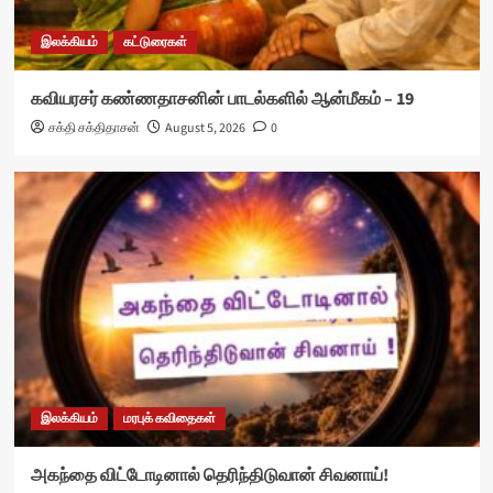
இலக்கியம்
கட்டுரைகள்
கவியரசர் கண்ணதாசனின் பாடல்களில் ஆன்மீகம் – 19
சக்தி சக்திதாசன்
August 5, 2026
0
இலக்கியம்
மரபுக் கவிதைகள்
அகந்தை விட்டோடினால் தெரிந்திடுவான் சிவனாய்!