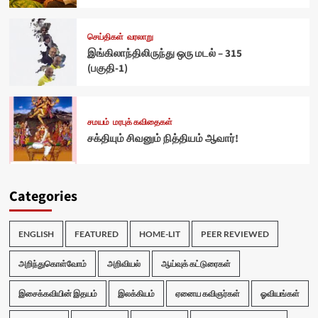
செய்திகள்
வரலாறு
இங்கிலாந்திலிருந்து ஒரு மடல் – 315
(பகுதி-1)
சமயம்
மரபுக் கவிதைகள்
சக்தியும் சிவனும் நித்தியம் ஆவார்!
Categories
ENGLISH
FEATURED
HOME-LIT
PEER REVIEWED
அறிந்துகொள்வோம்
அறிவியல்
ஆய்வுக் கட்டுரைகள்
இசைக்கவியின் இதயம்
இலக்கியம்
ஏனைய கவிஞர்கள்
ஓவியங்கள்