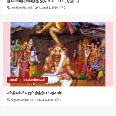
இங்கிலாந்திலிருந்து ஒரு மடல் – 315 (பகுதி-1)
சக்தி சக்திதாசன்
August 5, 2026
0
சமயம்
மரபுக் கவிதைகள்
சக்தியும் சிவனும் நித்தியம் ஆவார்!
ஜெயராமசர்மா
August 5, 2026
0