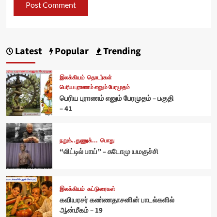
Latest
Popular
Trending
இலக்கியம்
தொடர்கள்
பெரிய புராணம் எனும் பேரமுதம்
பெரிய புராணம் எனும் பேரமுதம் – பகுதி
– 41
நறுக்..துணுக்...
பொது
“லிட்டில் பாய்” – சுடோமு யமகுச்சி
இலக்கியம்
கட்டுரைகள்
கவியரசர் கண்ணதாசனின் பாடல்களில்
ஆன்மீகம் – 19