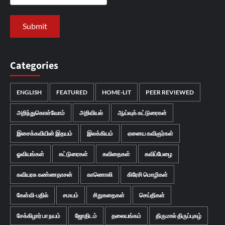
Categories
ENGLISH
FEATURED
HOME-LIT
PEER REVIEWED
அறிந்துகொள்வோம்
அறிவியல்
ஆய்வுக் கட்டுரைகள்
இசைக்கவியின் இதயம்
இலக்கியம்
ஏனைய கவிஞர்கள்
ஓவியங்கள்
கட்டுரைகள்
கவிதைகள்
கவிப்பேழை
கவியரசு கண்ணதாசன்
காணொலி
கிரேசி மொழிகள்
கேள்வி-பதில்
சமயம்
சிறுகதைகள்
செய்திகள்
சேக்கிழார் பா நயம்
ஜோதிடம்
தலையங்கம்
திருமால் திருப்புகழ்