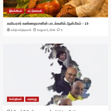
இலக்கியம்
கட்டுரைகள்
கவியரசர் கண்ணதாசனின் பாடல்களில் ஆன்மீகம் – 19
சக்தி சக்திதாசன்
August 5, 2026
0
செய்திகள்
வரலாறு