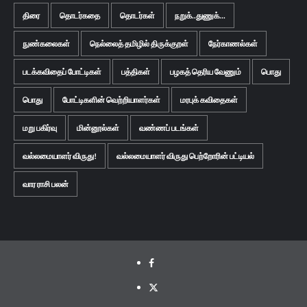
திரை
தொடர்கதை
தொடர்கள்
நறுக்..துணுக்...
நுண்கலைகள்
நெல்லைத் தமிழில் திருக்குறள்
நேர்காணல்கள்
படக்கவிதைப் போட்டிகள்
பத்திகள்
பழகத் தெரிய வேணும்
பொது
பொது
போட்டிகளின் வெற்றியாளர்கள்
மரபுக் கவிதைகள்
மறு பகிர்வு
மின்னூல்கள்
வண்ணப் படங்கள்
வல்லமையாளர் விருது!
வல்லமையாளர் விருது பெற்றோரின் பட்டியல்
வார ராசி பலன்
Facebook
Twitter