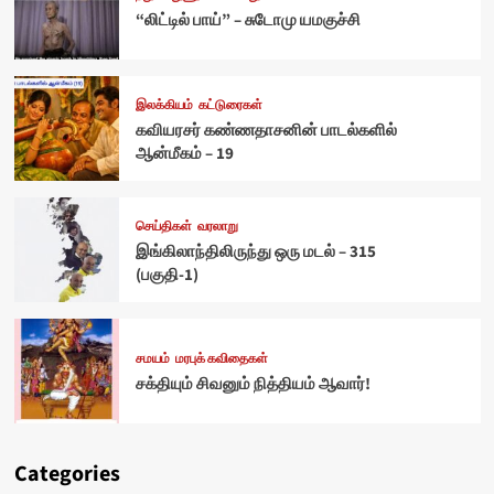
“லிட்டில் பாய்” – சுடோமு யமகுச்சி
இலக்கியம்
கட்டுரைகள்
கவியரசர் கண்ணதாசனின் பாடல்களில்
ஆன்மீகம் – 19
செய்திகள்
வரலாறு
இங்கிலாந்திலிருந்து ஒரு மடல் – 315
(பகுதி-1)
சமயம்
மரபுக் கவிதைகள்
சக்தியும் சிவனும் நித்தியம் ஆவார்!
Categories