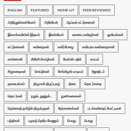
ENGLISH
FEATURED
HOME-LIT
PEER REVIEWED
அறிந்துகொள்வோம்
அறிவியல்
ஆய்வுக் கட்டுரைகள்
இசைக்கவியின் இதயம்
இலக்கியம்
ஏனைய கவிஞர்கள்
ஓவியங்கள்
கட்டுரைகள்
கவிதைகள்
கவிப்பேழை
கவியரசு கண்ணதாசன்
காணொலி
கிரேசி மொழிகள்
கேள்வி-பதில்
சமயம்
சிறுகதைகள்
செய்திகள்
சேக்கிழார் பா நயம்
ஜோதிடம்
தலையங்கம்
திருமால் திருப்புகழ்
திரை
தொடர்கதை
தொடர்கள்
நறுக்..துணுக்...
நுண்கலைகள்
நெல்லைத் தமிழில் திருக்குறள்
நேர்காணல்கள்
படக்கவிதைப் போட்டிகள்
பத்திகள்
பழகத் தெரிய வேணும்
பொது
பொது