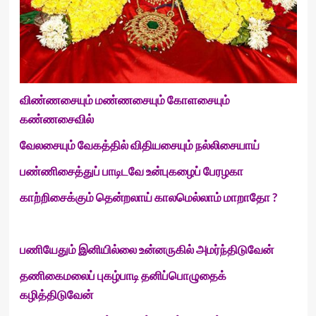
விண்ணசையும் மண்ணசையும் கோளசையும்
கண்ணசைவில்
வேலசையும் வேகத்தில் விதியசையும் நல்லிசையாய்
பண்ணிசைத்துப் பாடிடவே உன்புகழைப் பேரழகா
காற்றிசைக்கும் தென்றலாய் காலமெல்லாம் மாறாதோ ?
பணியேதும் இனியில்லை உன்னருகில் அமர்ந்திடுவேன்
தணிகைமலைப் புகழ்பாடி தனிப்பொழுதைக்
கழித்திடுவேன்