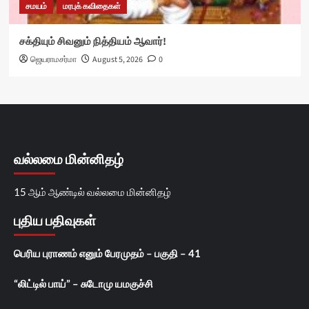
சமயம்
மரபுக் கவிதைகள்
சக்தியும் சிவனும் நித்தியம் ஆவார்!
ஜெயராமசர்மா
August 5, 2026
0
வல்லமை மின்னிதழ்
15 ஆம் ஆண்டில் வல்லமை மின்னிதழ்
புதிய பதிவுகள்
பெரிய புராணம் எனும் பேரமுதம் – பகுதி – 41
“லிட்டில் பாய்” – சுடோமு யமகுச்சி