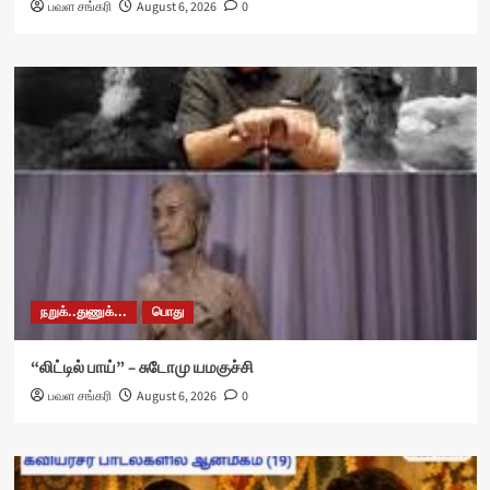
பவள சங்கரி
August 6, 2026
0
நறுக்..துணுக்...
பொது
“லிட்டில் பாய்” – சுடோமு யமகுச்சி
பவள சங்கரி
August 6, 2026
0