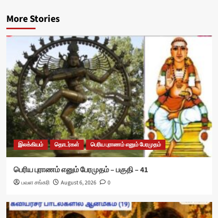
More Stories
இலக்கியம்
தொடர்கள்
பெரிய புராணம் எனும் பேரமுதம்
பெரிய புராணம் எனும் பேரமுதம் – பகுதி – 41
பவள சங்கரி
August 6, 2026
0