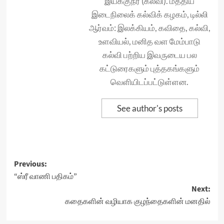
இயக்குநர் (கல்வி). மத்திய
இடைநிலைக் கல்விக் கழகம், டில்லி
ஆர்வம்: இலக்கியம், கவிதை, கல்வி,
உளவியல், மனித வள மேம்பாடு
கல்வி பற்றிய இவருடைய பல
கட்டுரைகளும் புத்தகங்களும்
வெளியிடப்பட்டுள்ளன.
See author's posts
Post
Previous:
“ஸ்ரீ வாணி பதிகம்”
navigation
Next:
கதைகளின் வழியாக குழந்தைகளின் மனதில்