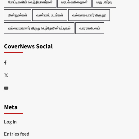
போட்டிகளின் வெற்றியாளர்கள்
மரபுக் கவிதைகள்
மறு பகிர்வு
மின்னூல்கள்
வண்ணப் படங்கள்
வல்லமையாளர் விருது!
வல்லமையாளர் விருது பெற்றோரின் பட்டியல்
வார ராசி பலன்
CoverNews Social
Facebook
Twitter
Youtube
Meta
Log in
Entries feed