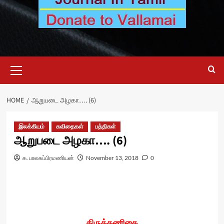
Primary
Menu
HOME
ஆறுபடை அழகா…. (6)
இலக்கியம்
கவிதைகள்
பத்திகள்
ஆறுபடை அழகா…. (6)
க. பாலசுப்பிரமணியன்
November 13, 2018
0
திருத்தணிகை