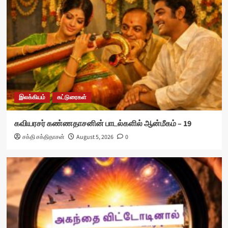
இலக்கியம்
கட்டுரைகள்
கவியரசர் கண்ணதாசனின் பாடல்களில் ஆன்மீகம் – 19
சக்தி சக்திதாசன்
August 5, 2026
0