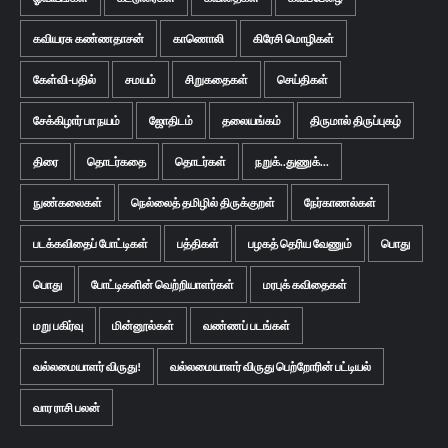
கவியரசு கண்ணதாசன்
காணொலி
கிரேசி மொழிகள்
கேள்வி-பதில்
சமயம்
சிறுகதைகள்
செய்திகள்
சேக்கிழார் பா நயம்
ஜோதிடம்
தலையங்கம்
திருமால் திருப்புகழ்
திரை
தொடர்கதை
தொடர்கள்
நறுக்..துணுக்...
நுண்கலைகள்
நெல்லைத் தமிழில் திருக்குறள்
நேர்காணல்கள்
படக்கவிதைப் போட்டிகள்
பத்திகள்
பழகத் தெரிய வேணும்
பொது
பொது
போட்டிகளின் வெற்றியாளர்கள்
மரபுக் கவிதைகள்
மறு பகிர்வு
மின்னூல்கள்
வண்ணப் படங்கள்
வல்லமையாளர் விருது!
வல்லமையாளர் விருது பெற்றோரின் பட்டியல்
வார ராசி பலன்