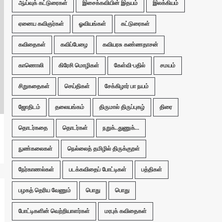
ஆய்வுக் கட்டுரைகள்
இசைக்கவியின் இதயம்
இலக்கியம்
ஏனைய கவிஞர்கள்
ஓவியங்கள்
கட்டுரைகள்
கவிதைகள்
கவிப்பேழை
கவியரசு கண்ணதாசன்
காணொலி
கிரேசி மொழிகள்
கேள்வி-பதில்
சமயம்
சிறுகதைகள்
செய்திகள்
சேக்கிழார் பா நயம்
ஜோதிடம்
தலையங்கம்
திருமால் திருப்புகழ்
திரை
தொடர்கதை
தொடர்கள்
நறுக்..துணுக்...
நுண்கலைகள்
நெல்லைத் தமிழில் திருக்குறள்
நேர்காணல்கள்
படக்கவிதைப் போட்டிகள்
பத்திகள்
பழகத் தெரிய வேணும்
பொது
பொது
போட்டிகளின் வெற்றியாளர்கள்
மரபுக் கவிதைகள்