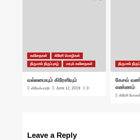
கவிதைகள்
கிரேசி மொழிகள்
திருமால் திருப்புகழ்
மரபுக் கவிதைகள்
திருமால் திருப்
வல்லமையும் கிரேஸியும்
கேசவ் வண்
எண்ணம்
விவேக்பாரதி
June 12, 2019
0
கிரேசி மோகன
Leave a Reply