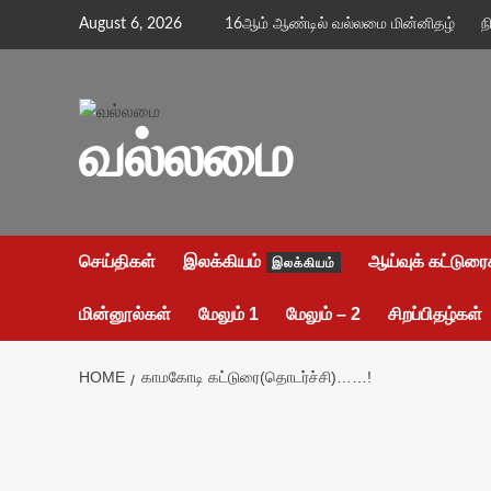
Skip
August 6, 2026
16ஆம் ஆண்டில் வல்லமை மின்னிதழ்
ந
to
content
வல்லமை
செய்திகள்
இலக்கியம்
ஆய்வுக் கட்டுரை
இலக்கியம்
மின்னூல்கள்
மேலும் 1
மேலும் – 2
சிறப்பிதழ்கள்
HOME
காமகோடி கட்டுரை(தொடர்ச்சி)……!