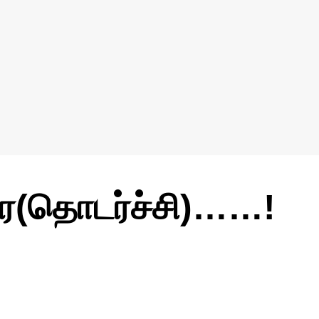
ரை(தொடர்ச்சி)……!