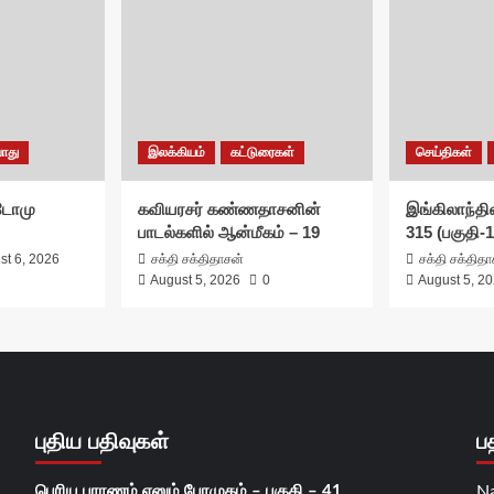
ொது
இலக்கியம்
கட்டுரைகள்
செய்திகள்
சுடோமு
கவியரசர் கண்ணதாசனின்
இங்கிலாந்தில
பாடல்களில் ஆன்மீகம் – 19
315 (பகுதி-1
st 6, 2026
சக்தி சக்திதாசன்
சக்தி சக்தித
August 5, 2026
0
August 5, 2
புதிய பதிவுகள்
ப
பெரிய புராணம் எனும் பேரமுதம் – பகுதி – 41
N