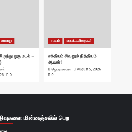
வரலாறு
சமயம்
மரபுக் கவிதைகள்
ிருந்து ஒரு மடல் –
சக்தியும் சிவனும் நித்தியம்
)
ஆவார்!
ாசன்
ஜெயராமசர்மா
August 5, 2026
026
0
0
திவுகளை மின்னஞ்சலில் பெற
ame