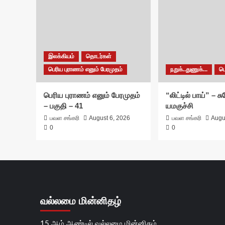
இலக்கியம்
தொடர்கள்
பெரிய புராணம் எனும் பேரமுதம்
நறுக்..துணுக்...
ப
பெரிய புராணம் எனும் பேரமுதம்
“லிட்டில் பாய்” – 
– பகுதி – 41
யமகுச்சி
பவள சங்கரி
August 6, 2026
பவள சங்கரி
Augu
0
0
வல்லமை மின்னிதழ்
15 ஆம் ஆண்டில் வல்லமை மின்னிதழ்