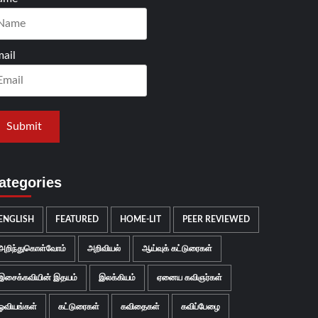
ail
ategories
ENGLISH
FEATURED
HOME-LIT
PEER REVIEWED
அறிந்துகொள்வோம்
அறிவியல்
ஆய்வுக் கட்டுரைகள்
இசைக்கவியின் இதயம்
இலக்கியம்
ஏனைய கவிஞர்கள்
ஓவியங்கள்
கட்டுரைகள்
கவிதைகள்
கவிப்பேழை