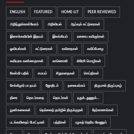
ENGLISH
FEATURED
HOME-LIT
PEER REVIEWED
அறிந்துகொள்வோம்
அறிவியல்
ஆய்வுக் கட்டுரைகள்
இசைக்கவியின் இதயம்
இலக்கியம்
ஏனைய கவிஞர்கள்
ஓவியங்கள்
கட்டுரைகள்
கவிதைகள்
கவிப்பேழை
கவியரசு கண்ணதாசன்
காணொலி
கிரேசி மொழிகள்
கேள்வி-பதில்
சமயம்
சிறுகதைகள்
செய்திகள்
சேக்கிழார் பா நயம்
ஜோதிடம்
தலையங்கம்
திருமால் திருப்புகழ்
திரை
தொடர்கதை
தொடர்கள்
நறுக்..துணுக்...
நுண்கலைகள்
நெல்லைத் தமிழில் திருக்குறள்
நேர்காணல்கள்
படக்கவிதைப் போட்டிகள்
பத்திகள்
பழகத் தெரிய வேணும்