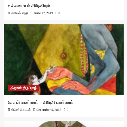
வல்லமையும் கிரேஸியும்
விவேக்பாரதி
June 12, 2019
0
திருமால் திருப்புகழ்
கேசவ் வண்ணம் – கிரேசி எண்ணம்
கிரேசி மோகன்
December 5, 2018
0