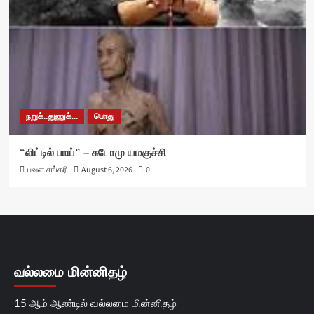
நறுக்..துணுக்...
பொது
“லிட்டில் பாய்” – சுடோமு யமகுச்சி
பவள சங்கரி
August 6, 2026
0
வல்லமை மின்னிதழ்
15 ஆம் ஆண்டில் வல்லமை மின்னிதழ்