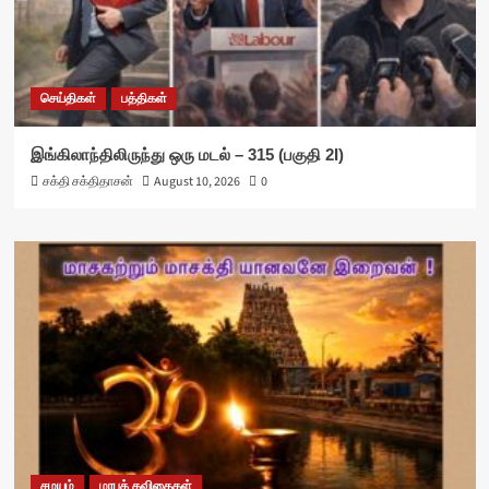
செய்திகள்
பத்திகள்
இங்கிலாந்திலிருந்து ஒரு மடல் – 315 (பகுதி 2I)
சக்தி சக்திதாசன்
August 10, 2026
0
சமயம்
மரபுக் கவிதைகள்