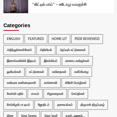
“லிட்டில் பாய்” – சுடோமு யமகுச்சி
Categories
ENGLISH
FEATURED
HOME-LIT
PEER REVIEWED
அறிந்துகொள்வோம்
அறிவியல்
ஆய்வுக் கட்டுரைகள்
இசைக்கவியின் இதயம்
இலக்கியம்
ஏனைய கவிஞர்கள்
ஓவியங்கள்
கட்டுரைகள்
கவிதைகள்
கவிப்பேழை
கவியரசு கண்ணதாசன்
காணொலி
கிரேசி மொழிகள்
கேள்வி-பதில்
சமயம்
சிறுகதைகள்
செய்திகள்
சேக்கிழார் பா நயம்
ஜோதிடம்
தலையங்கம்
திருமால் திருப்புகழ்
திரை
தொடர்கதை
தொடர்கள்
நறுக்..துணுக்...