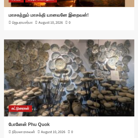
மாசகற்றும் மாசக்தி யானவனே இறைவன்!
ஜெயராமசர்மா
August 10, 2026
0
கட்டுரைகள்
போனேன் Phu Quok
நிர்மலா ராகவன்
August 10, 2026
0