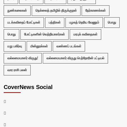
நுண்கலைகள்
நெல்லைத் தமிழில் திருக்குறள்
நேர்காணல்கள்
படக்கவிதைப் போட்டிகள்
பத்திகள்
பழகத் தெரிய வேணும்
பொது
பொது
போட்டிகளின் வெற்றியாளர்கள்
மரபுக் கவிதைகள்
மறு பகிர்வு
மின்னூல்கள்
வண்ணப் படங்கள்
வல்லமையாளர் விருது!
வல்லமையாளர் விருது பெற்றோரின் பட்டியல்
வார ராசி பலன்
CoverNews Social
Facebook
Twitter
Youtube