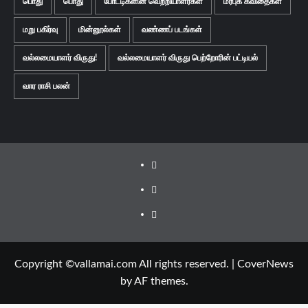
பொது
பொது
போட்டிகளின் வெற்றியாளர்கள்
மரபுக் கவிதைகள்
மறு பகிர்வு
மின்னூல்கள்
வண்ணப் படங்கள்
வல்லமையாளர் விருது!
வல்லமையாளர் விருது பெற்றோரின் பட்டியல்
வார ராசி பலன்
Facebook
Twitter
Youtube
Copyright ©vallamai.com All rights reserved.
|
CoverNews
by AF themes.