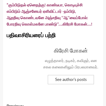
”கும்பிடுதல் ஏனெதற்கு! காண்டீபா, கொடியுச்சி
எம்பிடும் ஆஞ்சனேயர் ஏளிவிட்டார் -நம்பிடு,
ஆறறிவு கொண்டவனே அஞ்சறிவு ‘’ஆ’’வைப்போல்:
போரறிவு கொள்மகனே பாண்டு’’….கிரேசி மோகன்….!
பதிவாசிரியரைப் பற்றி
கிரேசி மோகன்
எழுத்தாளர், நடிகர், கவிஞர், என
சகல கலைகளிலும் பிரபலமானவர்.
See author's posts