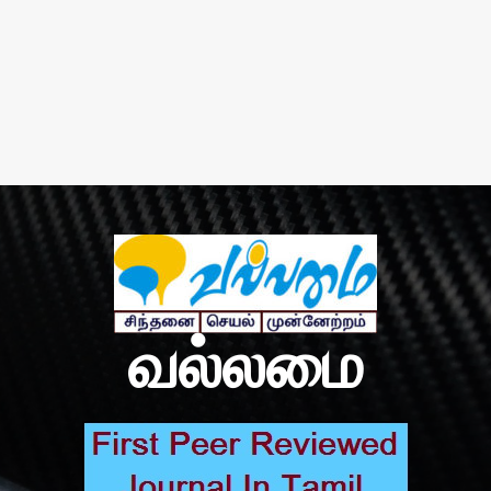
வல்லமை