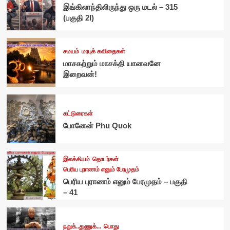
இங்கிலாந்திலிருந்து ஒரு மடல் – 315
(பகுதி 2I)
சமயம்
மரபுக் கவிதைகள்
மாசகற்றும் மாசக்தி யானவனே
இறைவன்!
கட்டுரைகள்
போனேன் Phu Quok
இலக்கியம்
தொடர்கள்
பெரிய புராணம் எனும் பேரமுதம்
பெரிய புராணம் எனும் பேரமுதம் – பகுதி
– 41
நறுக்..துணுக்...
பொது