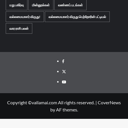
மறு பகிர்வு
மின்னூல்கள்
வண்ணப் படங்கள்
வல்லமையாளர் விருது!
வல்லமையாளர் விருது பெற்றோரின் பட்டியல்
வார ராசி பலன்
Facebook
Twitter
Youtube
Copyright ©vallamai.com All rights reserved.
|
CoverNews
by AF themes.