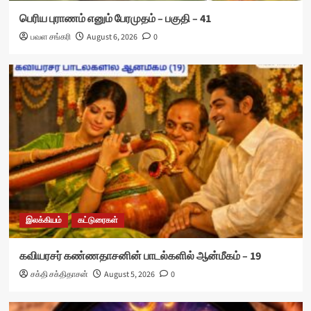
பெரிய புராணம் எனும் பேரமுதம் – பகுதி – 41
பவள சங்கரி
August 6, 2026
0
இலக்கியம்
கட்டுரைகள்
கவியரசர் கண்ணதாசனின் பாடல்களில் ஆன்மீகம் – 19
சக்தி சக்திதாசன்
August 5, 2026
0