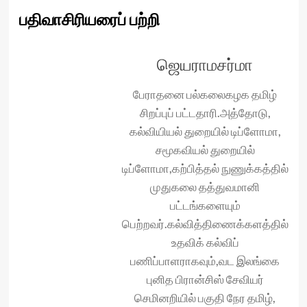
பதிவாசிரியரைப் பற்றி
ஜெயராமசர்மா
பேராதனை பல்கலைகழக தமிழ்
சிறப்புப் பட்டதாரி.அத்தோடு,
கல்வியியல் துறையில் டிப்ளோமா,
சமூகவியல் துறையில்
டிப்ளோமா,கற்பித்தல் நுணுக்கத்தில்
முதுகலை தத்துவமானி
பட்டங்களையும்
பெற்றவர்.கல்வித்திணைக்களத்தில்
உதவிக் கல்விப்
பணிப்பாளராகவும்,வட இலங்கை
புனித பிரான்சிஸ் சேவியர்
செமினறியில் பகுதி நேர‌ தமிழ்,