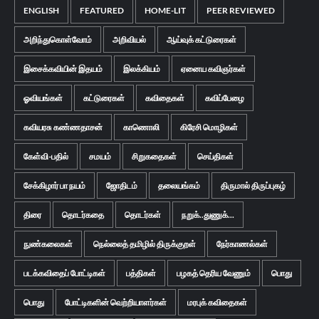
ENGLISH
FEATURED
HOME-LIT
PEER REVIEWED
அறிந்துகொள்வோம்
அறிவியல்
ஆய்வுக் கட்டுரைகள்
இசைக்கவியின் இதயம்
இலக்கியம்
ஏனைய கவிஞர்கள்
ஓவியங்கள்
கட்டுரைகள்
கவிதைகள்
கவிப்பேழை
கவியரசு கண்ணதாசன்
காணொலி
கிரேசி மொழிகள்
கேள்வி-பதில்
சமயம்
சிறுகதைகள்
செய்திகள்
சேக்கிழார் பா நயம்
ஜோதிடம்
தலையங்கம்
திருமால் திருப்புகழ்
திரை
தொடர்கதை
தொடர்கள்
நறுக்..துணுக்...
நுண்கலைகள்
நெல்லைத் தமிழில் திருக்குறள்
நேர்காணல்கள்
படக்கவிதைப் போட்டிகள்
பத்திகள்
பழகத் தெரிய வேணும்
பொது
பொது
போட்டிகளின் வெற்றியாளர்கள்
மரபுக் கவிதைகள்