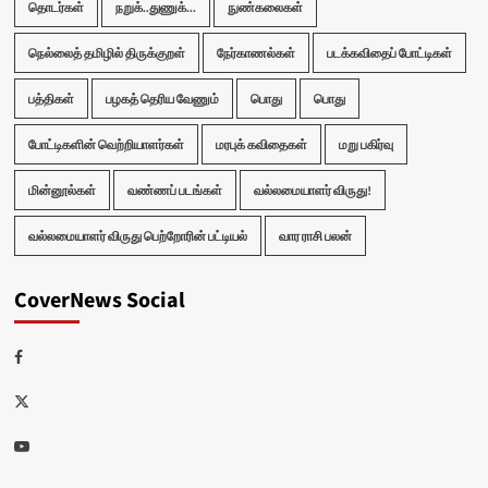
தொடர்கள்
நறுக்..துணுக்...
நுண்கலைகள்
நெல்லைத் தமிழில் திருக்குறள்
நேர்காணல்கள்
படக்கவிதைப் போட்டிகள்
பத்திகள்
பழகத் தெரிய வேணும்
பொது
பொது
போட்டிகளின் வெற்றியாளர்கள்
மரபுக் கவிதைகள்
மறு பகிர்வு
மின்னூல்கள்
வண்ணப் படங்கள்
வல்லமையாளர் விருது!
வல்லமையாளர் விருது பெற்றோரின் பட்டியல்
வார ராசி பலன்
CoverNews Social
Facebook
Twitter
Youtube