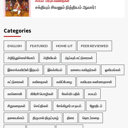
சமயம்
மரபுக் கவிதைகள்
சக்தியும் சிவனும் நித்தியம் ஆவார்!
Categories
ENGLISH
FEATURED
HOME-LIT
PEER REVIEWED
அறிந்துகொள்வோம்
அறிவியல்
ஆய்வுக் கட்டுரைகள்
இசைக்கவியின் இதயம்
இலக்கியம்
ஏனைய கவிஞர்கள்
ஓவியங்கள்
கட்டுரைகள்
கவிதைகள்
கவிப்பேழை
கவியரசு கண்ணதாசன்
காணொலி
கிரேசி மொழிகள்
கேள்வி-பதில்
சமயம்
சிறுகதைகள்
செய்திகள்
சேக்கிழார் பா நயம்
ஜோதிடம்
தலையங்கம்
திருமால் திருப்புகழ்
திரை
தொடர்கதை