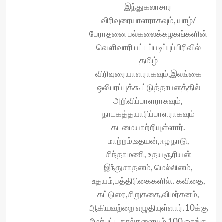
இந்துகலாசார
விரிவுரையாளராகவும், யாழ்/
பேராதனை பல்கலைக்கழகங்களின்
வெளிவாரி பட்டப்படிப்புப்பிரிவில்
தமிழ்
விரிவுரையாளராகவும்,இலங்கை
ஒலிபரப்புக்கூட்டுத்தாபனத்தில்
அறிவிப்பாளராகவும்,
நாடகத்தயாரிப்பாளராகவும்
கடமையாற்றியுள்ளார்.
மாற்றம்,உதயன்,ஈழ நாடு,
சிந்தாமணி, உதயசூரியன்
இந்துசாதனம், மெல்லினம்,
உதயம்,பத்திரிகைகளில்.. கவிதை,
கட்டுரை,சிறுகதை,விமர்சனம்,
ஆகியவற்றை எழுதியுள்ளார்.10க்கு
மேற்பட்ட நூல்களையும்,100 ஓரங்க