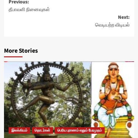
Post
Previous:
தீபாவளி நினைவுகள்
navigation
Next:
வெடியற்ற விடியல்
More Stories
இலக்கியம்
தொடர்கள்
பெரிய புராணம் எனும் பேரமுதம்