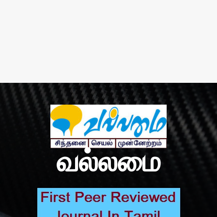
வல்லமை