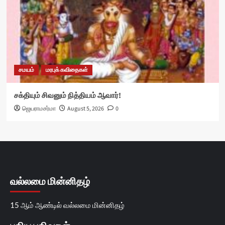
சமயம்
மரபுக் கவிதைகள்
சக்தியும் சிவனும் நித்தியம் ஆவார்!
ஜெயராமசர்மா
August 5, 2026
0
வல்லமை மின்னிதழ்
15 ஆம் ஆண்டில் வல்லமை மின்னிதழ்