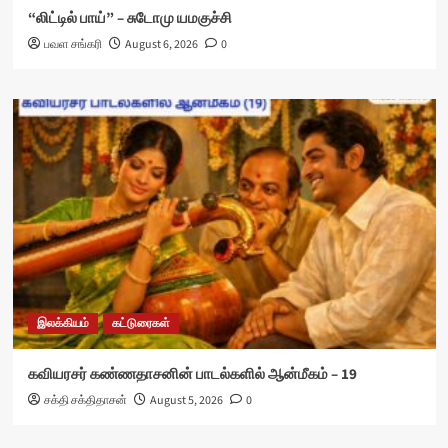
“லிட்டில் பாய்” – சுடோமு யமகுச்சி
பவள சங்கரி
August 6, 2026
0
இலக்கியம்
கட்டுரைகள்
கவியரசர் கண்ணதாசனின் பாடல்களில் ஆன்மீகம் – 19
சக்தி சக்திதாசன்
August 5, 2026
0