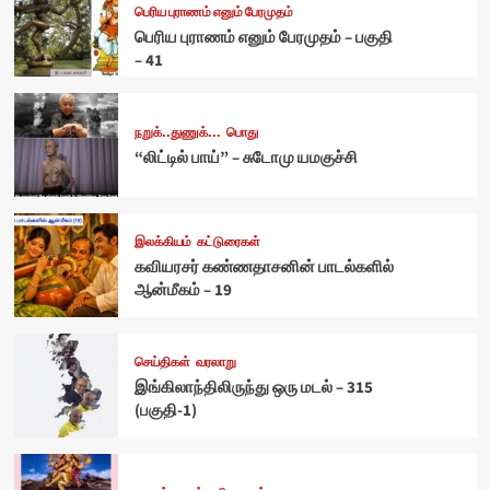
பெரிய புராணம் எனும் பேரமுதம்
பெரிய புராணம் எனும் பேரமுதம் – பகுதி
– 41
நறுக்..துணுக்...
பொது
“லிட்டில் பாய்” – சுடோமு யமகுச்சி
இலக்கியம்
கட்டுரைகள்
கவியரசர் கண்ணதாசனின் பாடல்களில்
ஆன்மீகம் – 19
செய்திகள்
வரலாறு
இங்கிலாந்திலிருந்து ஒரு மடல் – 315
(பகுதி-1)