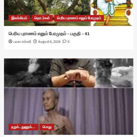
இலக்கியம்
தொடர்கள்
பெரிய புராணம் எனும் பேரமுதம்
பெரிய புராணம் எனும் பேரமுதம் – பகுதி – 41
பவள சங்கரி
August 6, 2026
0
நறுக்..துணுக்...
பொது