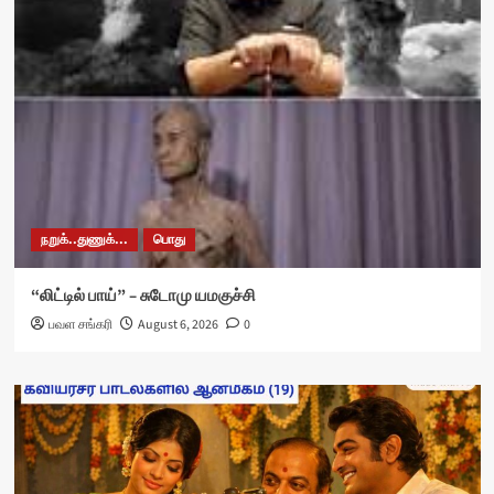
நறுக்..துணுக்...
பொது
“லிட்டில் பாய்” – சுடோமு யமகுச்சி
பவள சங்கரி
August 6, 2026
0