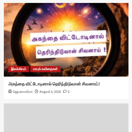
இலக்கியம்
மரபுக் கவிதைகள்
அகந்தை விட்டோடினால் தெரிந்திடுவான் சிவனாய்!
ஜெயராமசர்மா
August 3, 2026
0