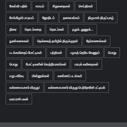
கேள்வி-பதில்
சமயம்
சிறுகதைகள்
செய்திகள்
சேக்கிழார் பா நயம்
ஜோதிடம்
தலையங்கம்
திருமால் திருப்புகழ்
திரை
தொடர்கதை
தொடர்கள்
நறுக்..துணுக்...
நுண்கலைகள்
நெல்லைத் தமிழில் திருக்குறள்
நேர்காணல்கள்
படக்கவிதைப் போட்டிகள்
பத்திகள்
பழகத் தெரிய வேணும்
பொது
பொது
போட்டிகளின் வெற்றியாளர்கள்
மரபுக் கவிதைகள்
மறு பகிர்வு
மின்னூல்கள்
வண்ணப் படங்கள்
வல்லமையாளர் விருது!
வல்லமையாளர் விருது பெற்றோரின் பட்டியல்
வார ராசி பலன்