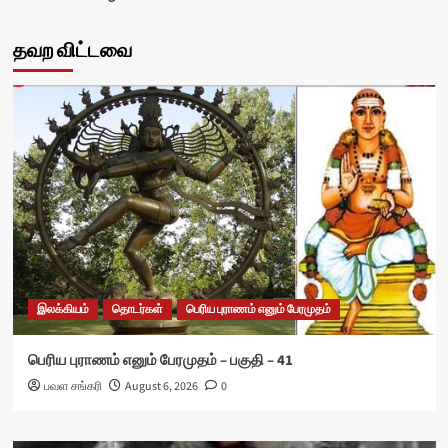
தவற விட்டவை
இலக்கியம்
தொடர்கள்
பெரிய புராணம் எனும் பேரமுதம்
பெரிய புராணம் எனும் பேரமுதம் – பகுதி – 41
பவள சங்கரி
August 6, 2026
0