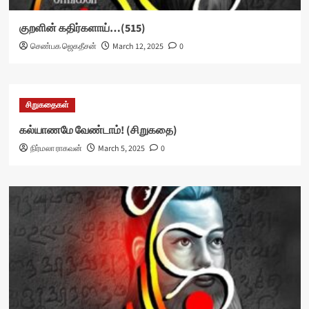
குறளின் கதிர்களாய்…(515)
செண்பக ஜெகதீசன்
March 12, 2025
0
சிறுகதைகள்
கல்யாணமே வேண்டாம்! (சிறுகதை)
நிர்மலா ராகவன்
March 5, 2025
0