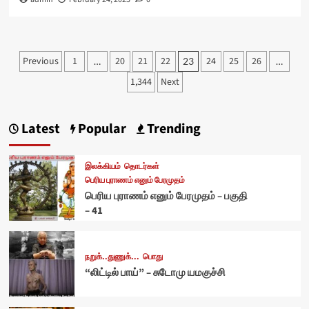
Posts
Previous
1
20
21
22
24
25
26
…
23
…
pagination
1,344
Next
Latest
Popular
Trending
இலக்கியம்
தொடர்கள்
பெரிய புராணம் எனும் பேரமுதம்
பெரிய புராணம் எனும் பேரமுதம் – பகுதி
– 41
நறுக்..துணுக்...
பொது
“லிட்டில் பாய்” – சுடோமு யமகுச்சி