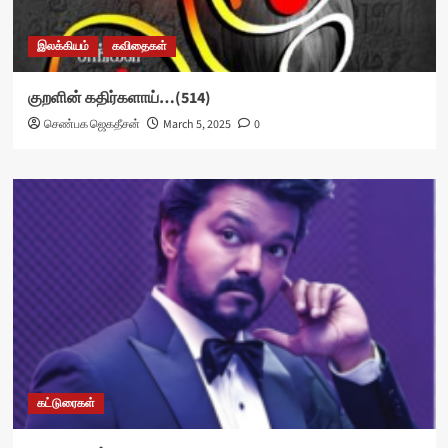
இலக்கியம்
கவிதைகள்
குறளின் கதிர்களாய்…(514)
செண்பக ஜெகதீசன்
March 5, 2025
0
கட்டுரைகள்