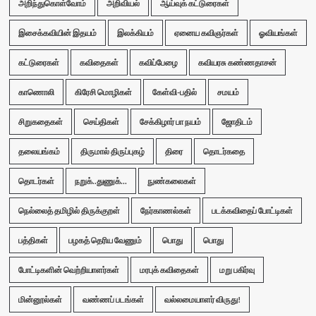
அறிந்துகொள்வோம்
அறிவியல்
ஆய்வுக் கட்டுரைகள்
இசைக்கவியின் இதயம்
இலக்கியம்
ஏனைய கவிஞர்கள்
ஓவியங்கள்
கட்டுரைகள்
கவிதைகள்
கவிப்பேழை
கவியரசு கண்ணதாசன்
காணொலி
கிரேசி மொழிகள்
கேள்வி-பதில்
சமயம்
சிறுகதைகள்
செய்திகள்
சேக்கிழார் பா நயம்
ஜோதிடம்
தலையங்கம்
திருமால் திருப்புகழ்
திரை
தொடர்கதை
தொடர்கள்
நறுக்..துணுக்...
நுண்கலைகள்
நெல்லைத் தமிழில் திருக்குறள்
நேர்காணல்கள்
படக்கவிதைப் போட்டிகள்
பத்திகள்
பழகத் தெரிய வேணும்
பொது
பொது
போட்டிகளின் வெற்றியாளர்கள்
மரபுக் கவிதைகள்
மறு பகிர்வு
மின்னூல்கள்
வண்ணப் படங்கள்
வல்லமையாளர் விருது!