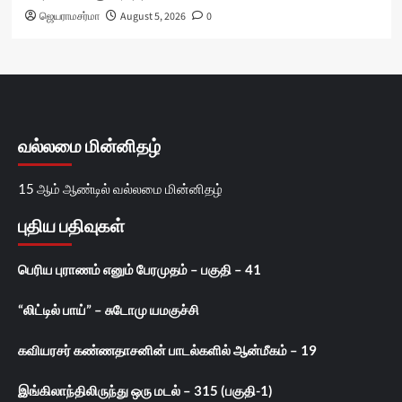
ஜெயராமசர்மா
August 5, 2026
0
வல்லமை மின்னிதழ்
15 ஆம் ஆண்டில் வல்லமை மின்னிதழ்
புதிய பதிவுகள்
பெரிய புராணம் எனும் பேரமுதம் – பகுதி – 41
“லிட்டில் பாய்” – சுடோமு யமகுச்சி
கவியரசர் கண்ணதாசனின் பாடல்களில் ஆன்மீகம் – 19
இங்கிலாந்திலிருந்து ஒரு மடல் – 315 (பகுதி-1)