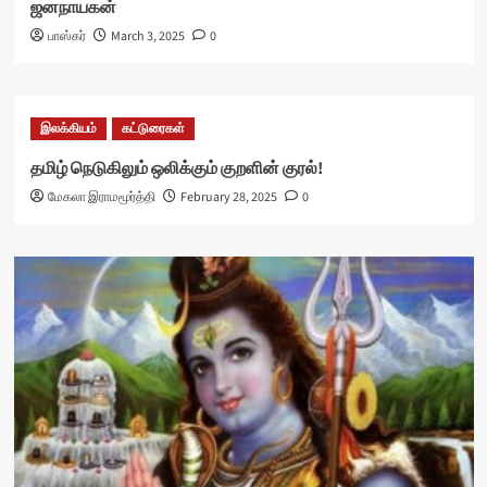
ஜனநாயகன்
பாஸ்கர்
March 3, 2025
0
இலக்கியம்
கட்டுரைகள்
தமிழ் நெடுகிலும் ஒலிக்கும் குறளின் குரல்!
மேகலா இராமமூர்த்தி
February 28, 2025
0