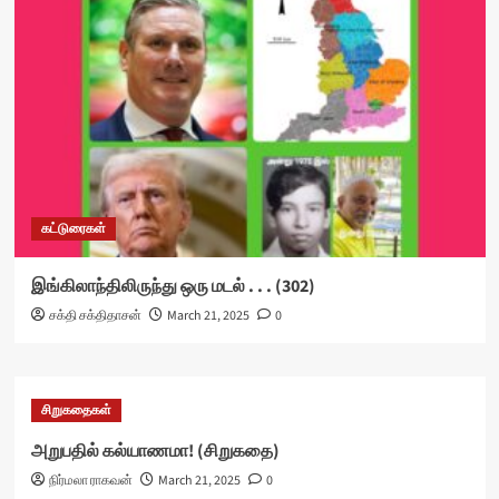
கட்டுரைகள்
இங்கிலாந்திலிருந்து ஒரு மடல் . . . (302)
சக்தி சக்திதாசன்
March 21, 2025
0
சிறுகதைகள்
அறுபதில் கல்யாணமா! (சிறுகதை)
நிர்மலா ராகவன்
March 21, 2025
0