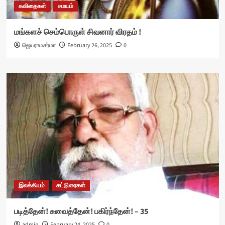
கவிதைகள்
சமயம்
மங்களச் செம்பொருள் சிவனார் விரதம் !
ஜெயராமசர்மா
February 26, 2025
0
இலக்கியம்
கட்டுரைகள்
படித்தேன்! சுவைத்தேன்! பகிர்ந்தேன்! – 35
admin
February 24, 2025
0