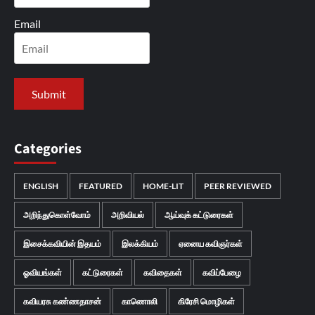
Email
Categories
ENGLISH
FEATURED
HOME-LIT
PEER REVIEWED
அறிந்துகொள்வோம்
அறிவியல்
ஆய்வுக் கட்டுரைகள்
இசைக்கவியின் இதயம்
இலக்கியம்
ஏனைய கவிஞர்கள்
ஓவியங்கள்
கட்டுரைகள்
கவிதைகள்
கவிப்பேழை
கவியரசு கண்ணதாசன்
காணொலி
கிரேசி மொழிகள்