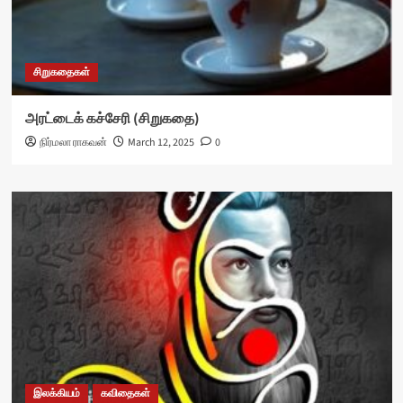
சிறுகதைகள்
அரட்டைக் கச்சேரி (சிறுகதை)
நிர்மலா ராகவன்
March 12, 2025
0
இலக்கியம்
கவிதைகள்