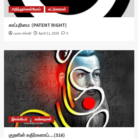
அறிந்துகொள்வோம்
கட்டுரைகள்
காப்புரிமை (PATENT RIGHT)
பவள சங்கரி
April 11, 2025
0
இலக்கியம்
கவிதைகள்
குறளின் கதிர்களாய்…(516)