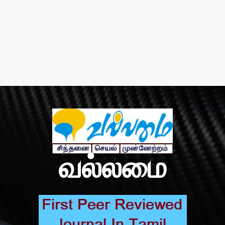
வல்லமை