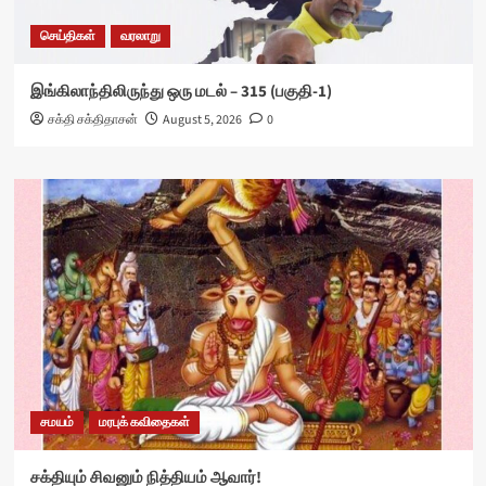
செய்திகள்
வரலாறு
இங்கிலாந்திலிருந்து ஒரு மடல் – 315 (பகுதி-1)
சக்தி சக்திதாசன்
August 5, 2026
0
சமயம்
மரபுக் கவிதைகள்
சக்தியும் சிவனும் நித்தியம் ஆவார்!