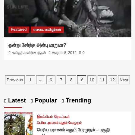
Featured
ஏனைய கவிஞர்கள்
ஒன்று சேர்ந்த அன்பு மாறுமா?
கவிஞர்.காவிரிமைந்தன்
August 8, 2014
0
Posts
Previous
1
6
7
8
10
11
12
Next
…
9
pagination
Latest
Popular
Trending
இலக்கியம்
தொடர்கள்
பெரிய புராணம் எனும் பேரமுதம்
பெரிய புராணம் எனும் பேரமுதம் – பகுதி