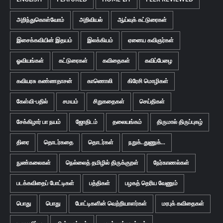
அறிந்துகொள்வோம்
அறிவியல்
ஆய்வுக் கட்டுரைகள்
இசைக்கவியின் இதயம்
இலக்கியம்
ஏனைய கவிஞர்கள்
ஓவியங்கள்
கட்டுரைகள்
கவிதைகள்
கவிப்பேழை
கவியரசு கண்ணதாசன்
காணொலி
கிரேசி மொழிகள்
கேள்வி-பதில்
சமயம்
சிறுகதைகள்
செய்திகள்
சேக்கிழார் பா நயம்
ஜோதிடம்
தலையங்கம்
திருமால் திருப்புகழ்
திரை
தொடர்கதை
தொடர்கள்
நறுக்..துணுக்...
நுண்கலைகள்
நெல்லைத் தமிழில் திருக்குறள்
நேர்காணல்கள்
படக்கவிதைப் போட்டிகள்
பத்திகள்
பழகத் தெரிய வேணும்
பொது
பொது
போட்டிகளின் வெற்றியாளர்கள்
மரபுக் கவிதைகள்