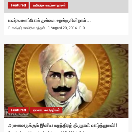
Featured
கவியரசு கண்ணதாசன்
மலர்களைப்போல் தங்கை உறங்குகின்றாள்…
கவிஞர்.காவிரிமைந்தன்
August 20, 2014
0
Featured
ஏனைய கவிஞர்கள்
அனைவருக்கும் இனிய சுதந்திரத் திருநாள் வாழ்த்துகள்!!