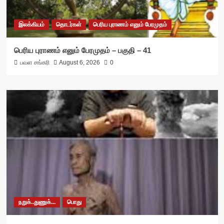
இலக்கியம்
தொடர்கள்
பெரிய புராணம் எனும் பேரமுதம்
பெரிய புராணம் எனும் பேரமுதம் – பகுதி – 41
பவள சங்கரி
August 6, 2026
0
நறுக்..துணுக்...
பொது