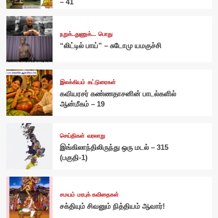
– 41
நறுக்..துணுக்...
பொது
“லிட்டில் பாய்” – சுடோமு யமகுச்சி
இலக்கியம்
கட்டுரைகள்
கவியரசர் கண்ணதாசனின் பாடல்களில்
ஆன்மீகம் – 19
செய்திகள்
வரலாறு
இங்கிலாந்திலிருந்து ஒரு மடல் – 315
(பகுதி-1)
சமயம்
மரபுக் கவிதைகள்
சக்தியும் சிவனும் நித்தியம் ஆவார்!