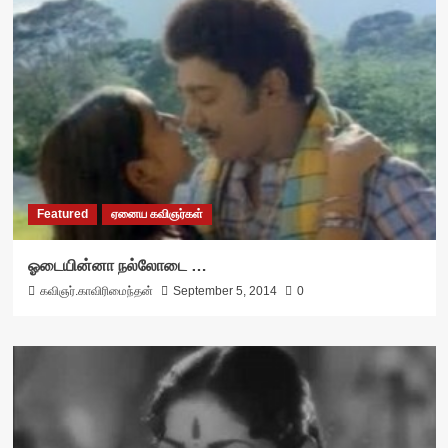
Featured
ஏனைய கவிஞர்கள்
ஓடையின்னா நல்லோடை …
கவிஞர்.காவிரிமைந்தன்
September 5, 2014
0