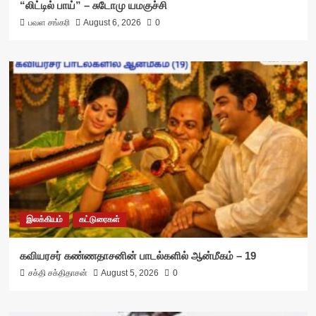
“லிட்டில் பாய்” – சுடோமு யமகுச்சி
பவள சங்கரி
August 6, 2026
0
இலக்கியம்
கட்டுரைகள்
கவியரசர் கண்ணதாசனின் பாடல்களில் ஆன்மீகம் – 19
சக்தி சக்திதாசன்
August 5, 2026
0