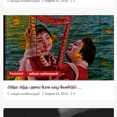
கவிஞர்.காவிரிமைந்தன்
August 15, 2014
1
Featured
கவியரசு கண்ணதாசன்
அதோ அந்த பறவை போல வாழ வேண்டும் …
கவிஞர்.காவிரிமைந்தன்
August 13, 2014
0