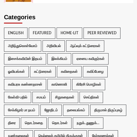
Categories
ENGLISH
FEATURED
HOME-LIT
PEER REVIEWED
அறிந்துகொள்வோம்
அறிவியல்
ஆய்வுக் கட்டுரைகள்
இசைக்கவியின் இதயம்
இலக்கியம்
ஏனைய கவிஞர்கள்
ஓவியங்கள்
கட்டுரைகள்
கவிதைகள்
கவிப்பேழை
கவியரசு கண்ணதாசன்
காணொலி
கிரேசி மொழிகள்
கேள்வி-பதில்
சமயம்
சிறுகதைகள்
செய்திகள்
சேக்கிழார் பா நயம்
ஜோதிடம்
தலையங்கம்
திருமால் திருப்புகழ்
திரை
தொடர்கதை
தொடர்கள்
நறுக்..துணுக்...
நுண்கலைகள்
நெல்லைத் தமிழில் திருக்குறள்
நேர்காணல்கள்