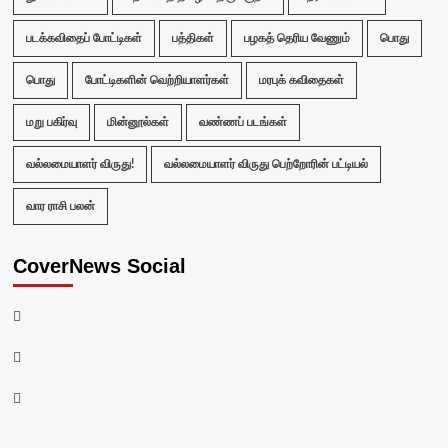
படக்கவிதைப் போட்டிகள்
பத்திகள்
பழகத் தெரிய வேணும்
பொது
பொது
போட்டிகளின் வெற்றியாளர்கள்
மரபுக் கவிதைகள்
மறு பகிர்வு
மின்னூல்கள்
வண்ணப் படங்கள்
வல்லமையாளர் விருது!
வல்லமையாளர் விருது பெற்றோரின் பட்டியல்
வார ராசி பலன்
CoverNews Social
Facebook
Twitter
Youtube