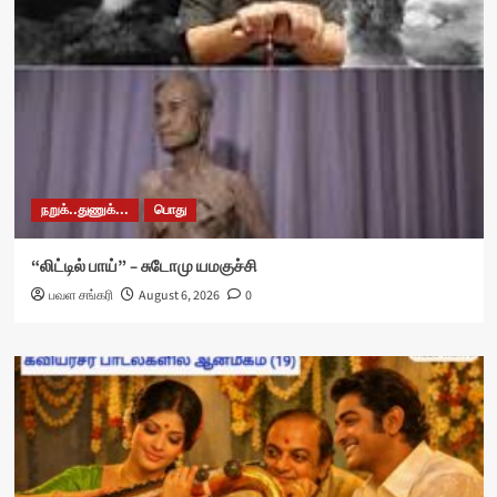
நறுக்..துணுக்...
பொது
“லிட்டில் பாய்” – சுடோமு யமகுச்சி
பவள சங்கரி
August 6, 2026
0