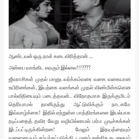
ஆண்டவன் ஒரு நாள் கடைவிரித்தான் …
அன்பை வாங்கிட எவரும் இல்லை!!!????
ஜீவராசிகள் முதல் மானுடவர்க்கம்வரை வகை வகையான
உயிரினங்கள், இயற்கை வளங்கள் முதல் விண்மீன்களென
பால்வீதியையும் படைத்தவன்.. விநோதமாக இருக்குமிடம்
தெரியாமல் தானிருந்து ஆட்டுவிக்கும் நாடகமே
இவ்வாழ்க்கை! இதில் ஏற்றுள்ள பாத்திரங்களை இயல்பாக
நடிப்பதைத் தவிர வேறு வழியில்லாமல் மர்ம முடிச்சுக்கள்
இடப்பட்டிருக்கின்றன! மேலும் இதயத்தையும்
மூளையையும் சம்பந்தப்படுத்தி – மனம் என்கிற கடலையும்