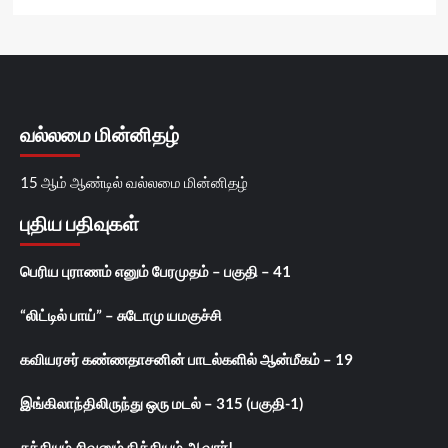
வல்லமை மின்னிதழ்
15 ஆம் ஆண்டில் வல்லமை மின்னிதழ்
புதிய பதிவுகள்
பெரிய புராணம் எனும் பேரமுதம் – பகுதி – 41
“லிட்டில் பாய்” – சுடோமு யமகுச்சி
கவியரசர் கண்ணதாசனின் பாடல்களில் ஆன்மீகம் – 19
இங்கிலாந்திலிருந்து ஒரு மடல் – 315 (பகுதி-1)
சக்தியும் சிவனும் நித்தியம் ஆவார்!