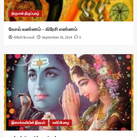
திருமால் திருப்புகழ்
கேசவ் வண்ணம் – கிரேசி எண்ணம்
கிரேசி மோகன்
September 30, 2014
0
இசைக்கவியின் இதயம்
கவிப்பேழை