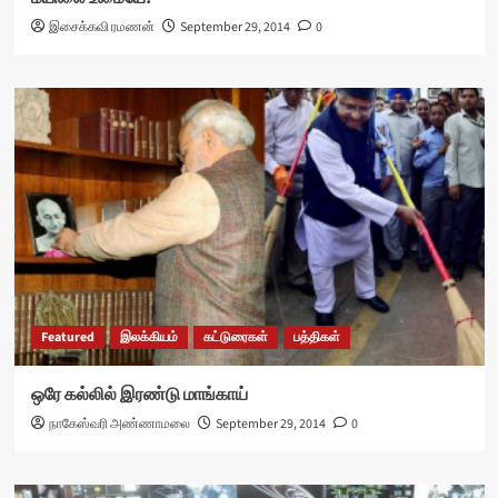
இசைக்கவி ரமணன்
September 29, 2014
0
Featured
இலக்கியம்
கட்டுரைகள்
பத்திகள்
ஒரே கல்லில் இரண்டு மாங்காய்
நாகேஸ்வரி அண்ணாமலை
September 29, 2014
0