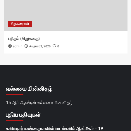
சிறுகதைகள்
புரிதல் (சிறுகதை)
admin
August 3, 2026
0
வல்லமை மின்னிதழ்
15 ஆம் ஆண்டில் வல்லமை மின்னிதழ்
புதிய பதிவுகள்
கவியரசர் கண்ணதாசனின் பாடல்களில் ஆன்மீகம் – 19