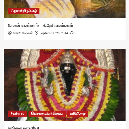
திருமால் திருப்புகழ்
கேசவ் வண்ணம் – கிரேசி எண்ணம்
கிரேசி மோகன்
September 29, 2014
0
Featured
இசைக்கவியின் இதயம்
கவிப்பேழை
மயிலை உமையே!