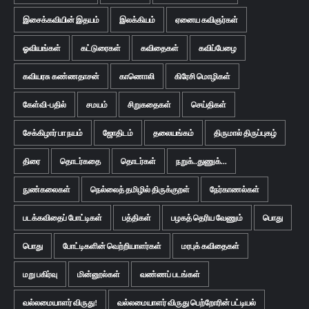
இசைக்கவியின் இதயம்
இலக்கியம்
ஏனைய கவிஞர்கள்
ஓவியங்கள்
கட்டுரைகள்
கவிதைகள்
கவிப்பேழை
கவியரசு கண்ணதாசன்
காணொலி
கிரேசி மொழிகள்
கேள்வி-பதில்
சமயம்
சிறுகதைகள்
செய்திகள்
சேக்கிழார் பா நயம்
ஜோதிடம்
தலையங்கம்
திருமால் திருப்புகழ்
திரை
தொடர்கதை
தொடர்கள்
நறுக்..துணுக்...
நுண்கலைகள்
நெல்லைத் தமிழில் திருக்குறள்
நேர்காணல்கள்
படக்கவிதைப் போட்டிகள்
பத்திகள்
பழகத் தெரிய வேணும்
பொது
பொது
போட்டிகளின் வெற்றியாளர்கள்
மரபுக் கவிதைகள்
மறு பகிர்வு
மின்னூல்கள்
வண்ணப் படங்கள்
வல்லமையாளர் விருது!
வல்லமையாளர் விருது பெற்றோரின் பட்டியல்