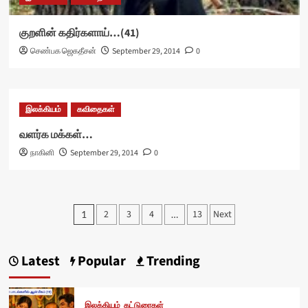
குறளின் கதிர்களாய்…(41)
செண்பக ஜெகதீசன்
September 29, 2014
0
இலக்கியம்
கவிதைகள்
வளர்க மக்கள்…
நாகினி
September 29, 2014
0
Posts
2
3
4
13
Next
1
…
pagination
Latest
Popular
Trending
இலக்கியம்
கட்டுரைகள்