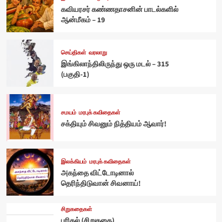
கவியரசர் கண்ணதாசனின் பாடல்களில்
ஆன்மீகம் – 19
செய்திகள்
வரலாறு
இங்கிலாந்திலிருந்து ஒரு மடல் – 315
(பகுதி-1)
சமயம்
மரபுக் கவிதைகள்
சக்தியும் சிவனும் நித்தியம் ஆவார்!
இலக்கியம்
மரபுக் கவிதைகள்
அகந்தை விட்டோடினால்
தெரிந்திடுவான் சிவனாய்!
சிறுகதைகள்
புரிதல் (சிறுகதை)