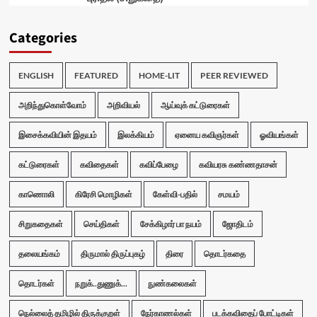
Categories
ENGLISH
FEATURED
HOME-LIT
PEER REVIEWED
அறிந்துகொள்வோம்
அறிவியல்
ஆய்வுக் கட்டுரைகள்
இசைக்கவியின் இதயம்
இலக்கியம்
ஏனைய கவிஞர்கள்
ஓவியங்கள்
கட்டுரைகள்
கவிதைகள்
கவிப்பேழை
கவியரசு கண்ணதாசன்
காணொலி
கிரேசி மொழிகள்
கேள்வி-பதில்
சமயம்
சிறுகதைகள்
செய்திகள்
சேக்கிழார் பா நயம்
ஜோதிடம்
தலையங்கம்
திருமால் திருப்புகழ்
திரை
தொடர்கதை
தொடர்கள்
நறுக்..துணுக்...
நுண்கலைகள்
நெல்லைத் தமிழில் திருக்குறள்
நேர்காணல்கள்
படக்கவிதைப் போட்டிகள்