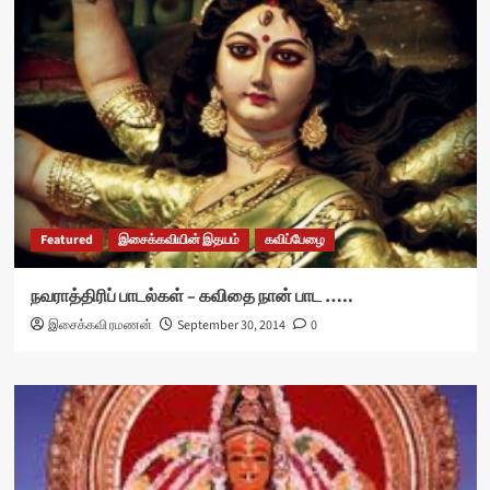
Featured
இசைக்கவியின் இதயம்
கவிப்பேழை
நவராத்திரிப் பாடல்கள் – கவிதை நான் பாட …..
இசைக்கவி ரமணன்
September 30, 2014
0