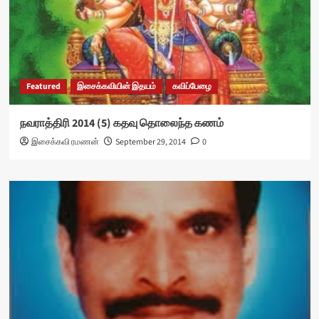
Featured
இசைக்கவியின் இதயம்
கவிப்பேழை
நவராத்திரி 2014 (5) கதவு தொலைந்த கணம்
இசைக்கவி ரமணன்
September 29, 2014
0