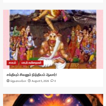
சமயம்
மரபுக் கவிதைகள்
சக்தியும் சிவனும் நித்தியம் ஆவார்!
ஜெயராமசர்மா
August 5, 2026
0