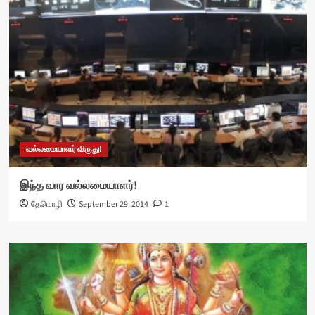
வல்லமையாளர் விருது!
இந்த வார வல்லமையாளர்!
தேமொழி
September 29, 2014
1