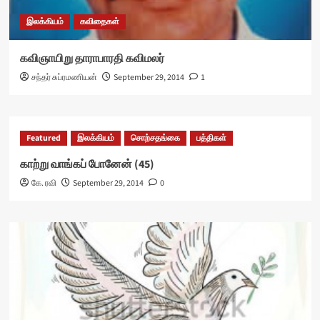
இலக்கியம்
கவிதைகள்
கவிஞாயிறு தாராபாரதி கவிமலர்
சந்தர் சுப்ரமணியன்
September 29, 2014
1
Featured
இலக்கியம்
சொற்சதங்கை
பத்திகள்
காற்று வாங்கப் போனேன் (45)
கே. ரவி
September 29, 2014
0