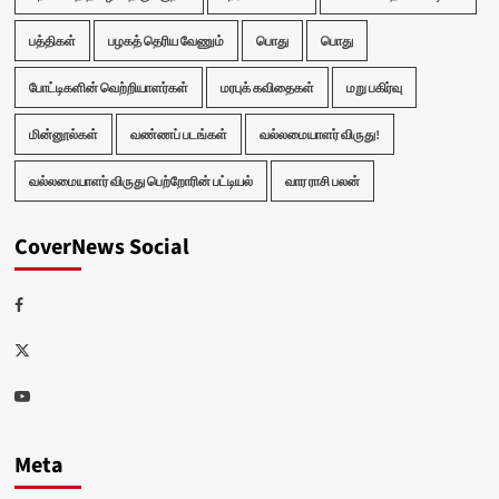
பத்திகள்
பழகத் தெரிய வேணும்
பொது
பொது
போட்டிகளின் வெற்றியாளர்கள்
மரபுக் கவிதைகள்
மறு பகிர்வு
மின்னூல்கள்
வண்ணப் படங்கள்
வல்லமையாளர் விருது!
வல்லமையாளர் விருது பெற்றோரின் பட்டியல்
வார ராசி பலன்
CoverNews Social
Facebook
Twitter
Youtube
Meta