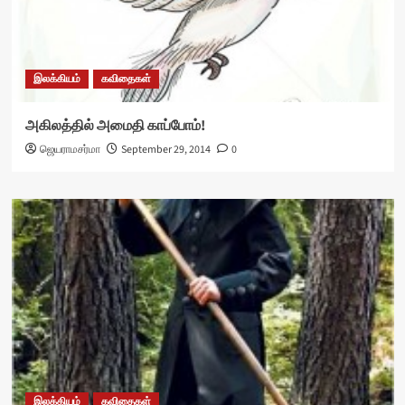
இலக்கியம்
கவிதைகள்
அகிலத்தில் அமைதி காப்போம்!
ஜெயராமசர்மா
September 29, 2014
0
இலக்கியம்
கவிதைகள்