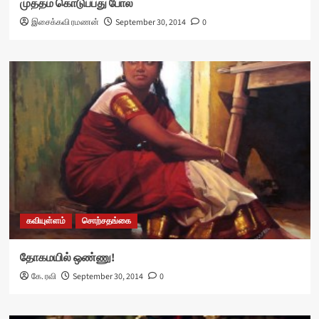
முத்தம் கொடுப்பது போல்
இசைக்கவி ரமணன்
September 30, 2014
0
கவியுள்ளம்
சொற்சதங்கை
தோகமயில் ஒண்ணு!
கே. ரவி
September 30, 2014
0