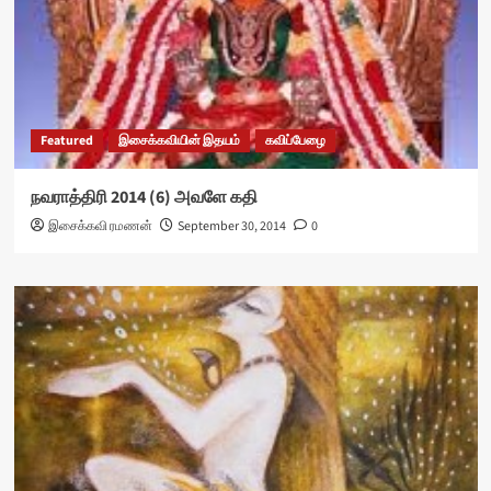
Featured
இசைக்கவியின் இதயம்
கவிப்பேழை
நவராத்திரி 2014 (6) அவளே கதி
இசைக்கவி ரமணன்
September 30, 2014
0