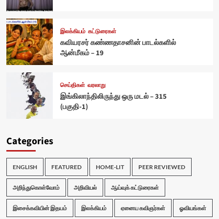
இலக்கியம்
கட்டுரைகள்
கவியரசர் கண்ணதாசனின் பாடல்களில்
ஆன்மீகம் – 19
செய்திகள்
வரலாறு
இங்கிலாந்திலிருந்து ஒரு மடல் – 315
(பகுதி-1)
Categories
ENGLISH
FEATURED
HOME-LIT
PEER REVIEWED
அறிந்துகொள்வோம்
அறிவியல்
ஆய்வுக் கட்டுரைகள்
இசைக்கவியின் இதயம்
இலக்கியம்
ஏனைய கவிஞர்கள்
ஓவியங்கள்