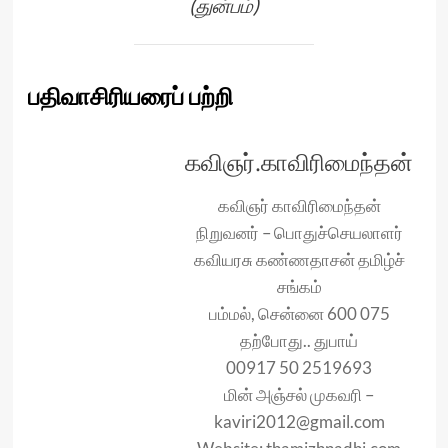
(துன்பம்)
பதிவாசிரியரைப் பற்றி
கவிஞர்.காவிரிமைந்தன்
கவிஞர் காவிரிமைந்தன்
நிறுவனர் – பொதுச்செயலாளர்
கவியரசு கண்ணதாசன் தமிழ்ச்
சங்கம்
பம்மல், சென்னை 600 075
தற்போது.. துபாய்
00917 50 2519693
மின் அஞ்சல் முகவரி –
kaviri2012@gmail.com