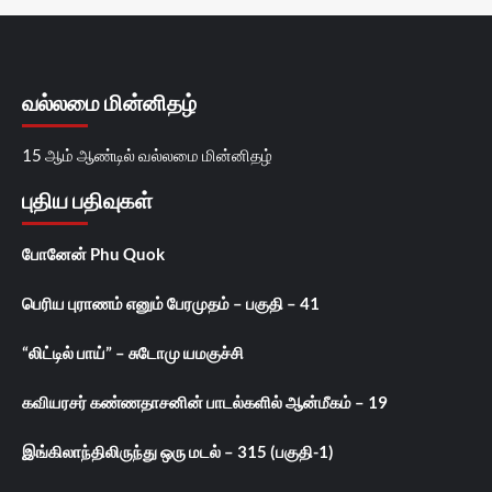
வல்லமை மின்னிதழ்
15 ஆம் ஆண்டில் வல்லமை மின்னிதழ்
புதிய பதிவுகள்
போனேன் Phu Quok
பெரிய புராணம் எனும் பேரமுதம் – பகுதி – 41
“லிட்டில் பாய்” – சுடோமு யமகுச்சி
கவியரசர் கண்ணதாசனின் பாடல்களில் ஆன்மீகம் – 19
இங்கிலாந்திலிருந்து ஒரு மடல் – 315 (பகுதி-1)