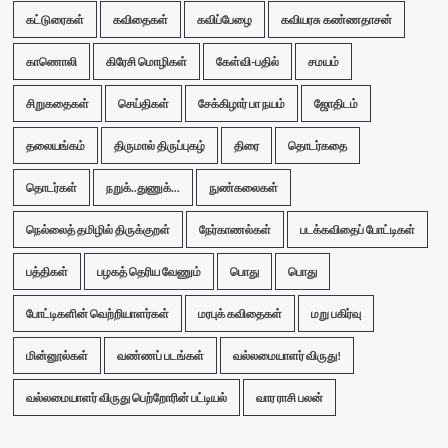
கட்டுரைகள்
கவிதைகள்
கவிப்பேழை
கவியரசு கண்ணதாசன்
காணொலி
கிரேசி மொழிகள்
கேள்வி-பதில்
சமயம்
சிறுகதைகள்
செய்திகள்
சேக்கிழார் பா நயம்
ஜோதிடம்
தலையங்கம்
திருமால் திருப்புகழ்
திரை
தொடர்கதை
தொடர்கள்
நறுக்..துணுக்...
நுண்கலைகள்
நெல்லைத் தமிழில் திருக்குறள்
நேர்காணல்கள்
படக்கவிதைப் போட்டிகள்
பத்திகள்
பழகத் தெரிய வேணும்
பொது
பொது
போட்டிகளின் வெற்றியாளர்கள்
மரபுக் கவிதைகள்
மறு பகிர்வு
மின்னூல்கள்
வண்ணப் படங்கள்
வல்லமையாளர் விருது!
வல்லமையாளர் விருது பெற்றோரின் பட்டியல்
வார ராசி பலன்