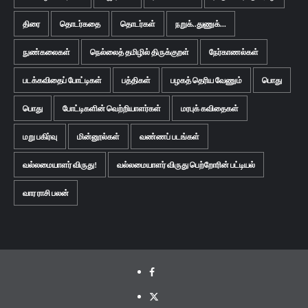
திரை
தொடர்கதை
தொடர்கள்
நறுக்..துணுக்...
நுண்கலைகள்
நெல்லைத் தமிழில் திருக்குறள்
நேர்காணல்கள்
படக்கவிதைப் போட்டிகள்
பத்திகள்
பழகத் தெரிய வேணும்
பொது
பொது
போட்டிகளின் வெற்றியாளர்கள்
மரபுக் கவிதைகள்
மறு பகிர்வு
மின்னூல்கள்
வண்ணப் படங்கள்
வல்லமையாளர் விருது!
வல்லமையாளர் விருது பெற்றோரின் பட்டியல்
வார ராசி பலன்
Facebook
Twitter