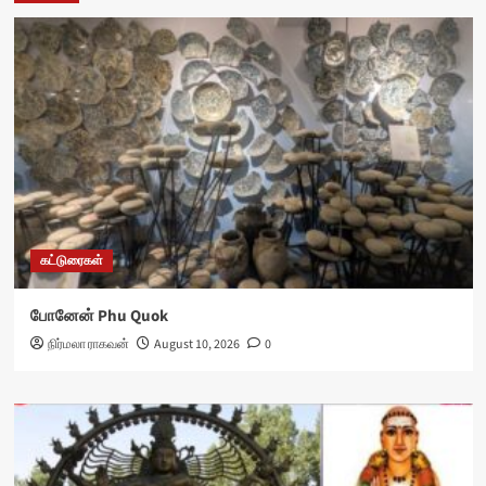
கட்டுரைகள்
போனேன் Phu Quok
நிர்மலா ராகவன்
August 10, 2026
0