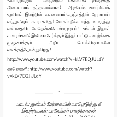
-போற்றுவதும் புகழுவதும் எதற்காக? தமிழுக்கு
அடையாளம் தந்தமைக்காக! அழகியல், உணர்வியல்,
உறவியல் இவற்றின் கலவையாய்நெஞ்சத்தில் நேரடியாய்
வந்துவிழும் சுகராகமிது! சோகம் நீக்க வந்த மாமருந்து
என்பதைவிட வேறென்னசொல்லமுடியும்? உங்கள் இதயச்
சாளரங்களில்இனிமை சேர்க்கும் இந்தப் பாட்டு .. வாழ்க்கை
முழுமைக்கும் அரிய பொக்கிஷமாகவே
எனக்குத்தோன்றுகிறது!
http://www.youtube.com/watch?v=kLV7EQJULdY
காணொளி: http://www.youtube.com/watch?
v=kLV7EQJULdY
பாடல்: துன்பம் நேர்கையில் யாழெடுத்து நீ
இயற்றியவர்: பாவேந்தர் பாரதிதாசன்