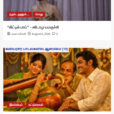
நறுக்..துணுக்...
பொது
“லிட்டில் பாய்” – சுடோமு யமகுச்சி
பவள சங்கரி
August 6, 2026
0
இலக்கியம்
கட்டுரைகள்