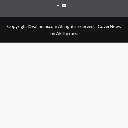
Youtube
Copyright ©vallamai.com All rights reserved.
|
CoverNews
by AF themes.