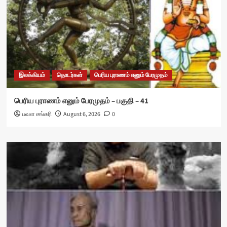
இலக்கியம்
தொடர்கள்
பெரிய புராணம் எனும் பேரமுதம்
பெரிய புராணம் எனும் பேரமுதம் – பகுதி – 41
பவள சங்கரி
August 6, 2026
0