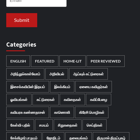
Categories
ENGLISH
FEATURED
HOME-LIT
PEER REVIEWED
அறிந்துகொள்வோம்
அறிவியல்
ஆய்வுக் கட்டுரைகள்
இசைக்கவியின் இதயம்
இலக்கியம்
ஏனைய கவிஞர்கள்
ஓவியங்கள்
கட்டுரைகள்
கவிதைகள்
கவிப்பேழை
கவியரசு கண்ணதாசன்
காணொலி
கிரேசி மொழிகள்
கேள்வி-பதில்
சமயம்
சிறுகதைகள்
செய்திகள்
சேக்கிழார் பா நயம்
ஜோதிடம்
தலையங்கம்
திருமால் திருப்புகழ்