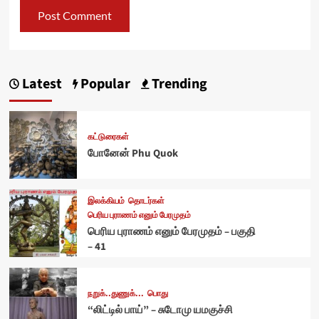
Latest
Popular
Trending
கட்டுரைகள்
போனேன் Phu Quok
இலக்கியம்
தொடர்கள்
பெரிய புராணம் எனும் பேரமுதம்
பெரிய புராணம் எனும் பேரமுதம் – பகுதி
– 41
நறுக்..துணுக்...
பொது
“லிட்டில் பாய்” – சுடோமு யமகுச்சி