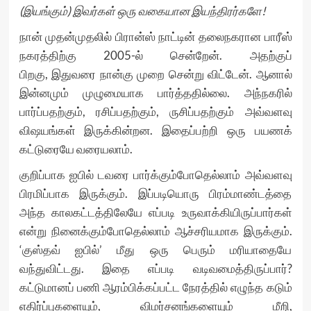
(இயங்கும்) இவர்கள் ஒரு வகையான இயந்திரர்களே!
நான் முதன்முதலில் பிரான்ஸ் நாட்டின் தலைநகரான பாரீஸ்
நகரத்திற்கு 2005-ல் சென்றேன். அதற்குப்
பிறகு, இதுவரை நான்கு முறை சென்று விட்டேன். ஆனால்
இன்னமும் முழுமையாக பார்த்ததில்லை. அந்நகரில்
பார்ப்பதற்கும், ரசிப்பதற்கும், ருசிப்பதற்கும் அவ்வளவு
விஷயங்கள் இருக்கின்றன. இதைப்பற்றி ஒரு பயணக்
கட்டுரையே வரையலாம்.
குறிப்பாக ஐபில் டவரை பார்க்கும்போதெல்லாம் அவ்வளவு
பிரமிப்பாக இருக்கும். இப்படியொரு பிரம்மாண்டத்தை
அந்த காலகட்டத்திலேயே எப்படி உருவாக்கியிருப்பார்கள்
என்று நினைக்கும்போதெல்லாம் ஆச்சரியமாக இருக்கும்.
‘குஸ்தவ் ஐபில்’ மீது ஒரு பெரும் மரியாதையே
வந்துவிட்டது. இதை எப்படி வடிவமைத்திருப்பார்?
கட்டுமானப் பணி ஆரம்பிக்கப்பட்ட நேரத்தில் எழுந்த கடும்
எதிர்ப்புகளையும், விமர்சனங்களையும் மீறி,