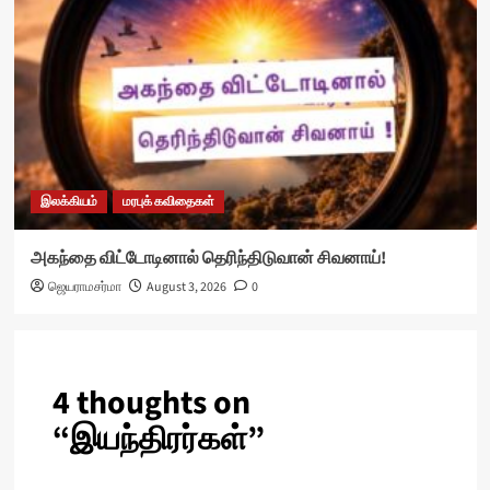
இலக்கியம்
மரபுக் கவிதைகள்
அகந்தை விட்டோடினால் தெரிந்திடுவான் சிவனாய்!
ஜெயராமசர்மா
August 3, 2026
0
4 thoughts on
“
இயந்திரர்கள்
”