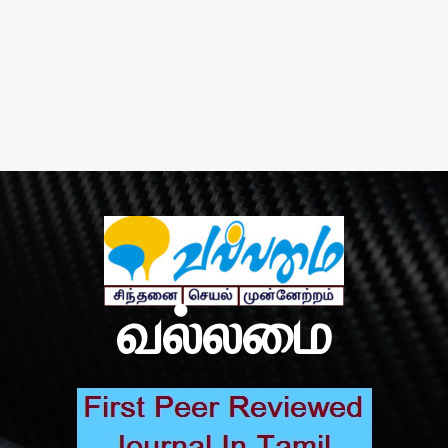
வல்லமை