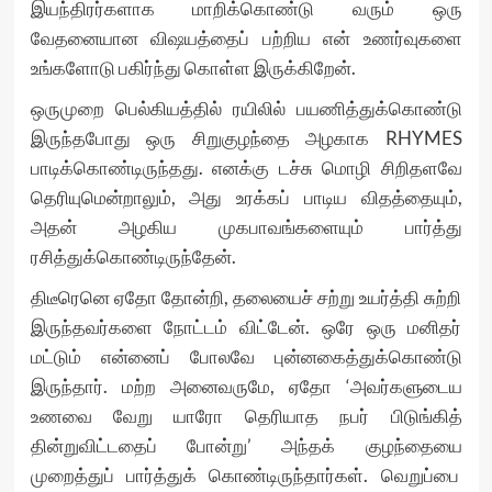
இயந்திரர்களாக மாறிக்கொண்டு வரும் ஒரு
வேதனையான விஷயத்தைப் பற்றிய என் உணர்வுகளை
உங்களோடு பகிர்ந்து கொள்ள இருக்கிறேன்.
ஒருமுறை பெல்கியத்தில் ரயிலில் பயணித்துக்கொண்டு
இருந்தபோது ஒரு சிறுகுழந்தை அழகாக RHYMES
பாடிக்கொண்டிருந்தது. எனக்கு டச்சு மொழி சிறிதளவே
தெரியுமென்றாலும், அது உரக்கப் பாடிய விதத்தையும்,
அதன் அழகிய முகபாவங்களையும் பார்த்து
ரசித்துக்கொண்டிருந்தேன்.
திடீரெனெ ஏதோ தோன்றி, தலையைச் சற்று உயர்த்தி சுற்றி
இருந்தவர்களை நோட்டம் விட்டேன். ஒரே ஒரு மனிதர்
மட்டும் என்னைப் போலவே புன்னகைத்துக்கொண்டு
இருந்தார். மற்ற அனைவருமே, ஏதோ ‘அவர்களுடைய
உணவை வேறு யாரோ தெரியாத நபர் பிடுங்கித்
தின்றுவிட்டதைப் போன்று’ அந்தக் குழந்தையை
முறைத்துப் பார்த்துக் கொண்டிருந்தார்கள். வெறுப்பை