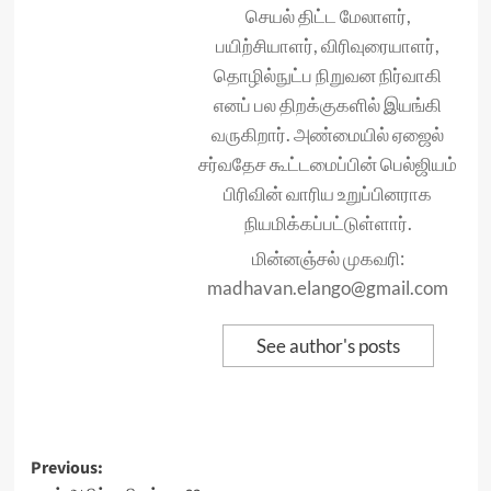
செயல் திட்ட மேலாளர்,
பயிற்சியாளர், விரிவுரையாளர்,
தொழில்நுட்ப நிறுவன நிர்வாகி
எனப் பல திறக்குகளில் இயங்கி
வருகிறார். அண்மையில் ஏஜைல்
சர்வதேச கூட்டமைப்பின் பெல்ஜியம்
பிரிவின் வாரிய உறுப்பினராக
நியமிக்கப்பட்டுள்ளார்.
மின்னஞ்சல் முகவரி:
madhavan.elango@gmail.com
See author's posts
Post
Previous: