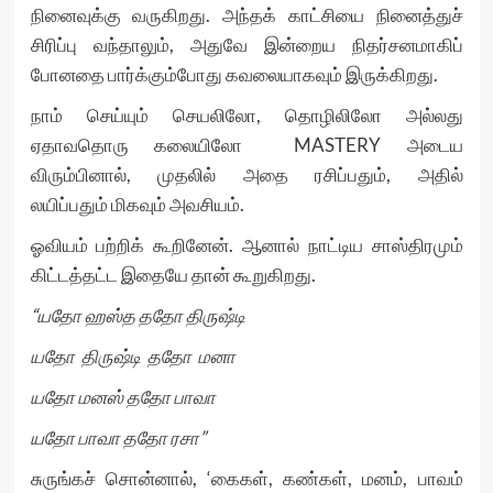
நினைவுக்கு வருகிறது. அந்தக் காட்சியை நினைத்துச்
சிரிப்பு வந்தாலும், அதுவே இன்றைய நிதர்சனமாகிப்
போனதை பார்க்கும்போது கவலையாகவும் இருக்கிறது.
நாம் செய்யும் செயலிலோ, தொழிலிலோ அல்லது
ஏதாவதொரு கலையிலோ MASTERY அடைய
விரும்பினால், முதலில் அதை ரசிப்பதும், அதில்
லயிப்பதும் மிகவும் அவசியம்.
ஓவியம் பற்றிக் கூறினேன். ஆனால் நாட்டிய சாஸ்திரமும்
கிட்டத்தட்ட இதையே தான் கூறுகிறது.
“யதோ ஹஸ்த ததோ திருஷ்டி
யதோ திருஷ்டி ததோ மனா
யதோ மனஸ் ததோ பாவா
யதோ பாவா ததோ ரசா”
சுருங்கச் சொன்னால், ‘கைகள், கண்கள், மனம், பாவம்