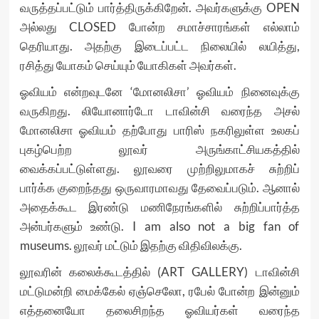
வருத்தப்பட்டும் பார்த்திருக்கிறேன். அவர்களுக்கு OPEN
அல்லது CLOSED போன்ற சமாச்சாரங்கள் எல்லாம்
தெரியாது. அதற்கு இடைப்பட்ட நிலையில் லயித்து,
ரசித்து யோகம் செய்யும் யோகிகள் அவர்கள்.
ஓவியம் என்றவுடனே ‘மோனலிசா’ ஓவியம் நினைவுக்கு
வருகிறது. லியோனார்டோ டாவின்சி வரைந்த அசல்
மோனலிசா ஓவியம் தற்போது பாரிஸ் நகரிலுள்ள உலகப்
புகழ்பெற்ற லூவர் அருங்காட்சியகத்தில்
வைக்கப்பட்டுள்ளது. லூவரை முற்றிலுமாகச் சுற்றிப்
பார்க்க குறைந்தது ஒருவாரமாவது தேவைப்படும். ஆனால்
அதைக்கூட இரண்டு மணிநேரங்களில் சுற்றிப்பார்த்த
அன்பர்களும் உண்டு. I am also not a big fan of
museums. லூவர் மட்டும் இதற்கு விதிவிலக்கு.
லூவரின் கலைக்கூடத்தில் (ART GALLERY) டாவின்சி
மட்டுமன்றி மைக்கேல் ஏஞ்செலோ, ரபேல் போன்ற இன்னும்
எத்தனையோ தலைசிறந்த ஓவியர்கள் வரைந்த