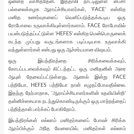
ஒன்றை வாசித்தேன். இத்தாலி நாட்டிலுள்ள பைசா
பல்கலைக்கழக ஆராய்ச்சியாளர்கள், ‘FACE’ என்கிற
மனித உணர்வுகளைப் வெளிப்படுத்தக்கூடிய ஒரு
ரோபோவை உருவாக்கியுள்ளார்களாம். FACE ரோபோவில்
பயன்படுத்தப்பட்டுள்ள ‘HEFES’ என்கிற மென்பொருளைக்
கடந்த முப்பது வருடங்களாக படிப்படியாக உருவாக்கி
வந்துள்ளார்கள் என்பது ஒரு ஆச்சர்யமான விஷயம்.
ஒரு இயந்திரத்தை சிரிக்கவைக்கவும்,
கோபப்படவைக்கவும் கிட்டத்தட்ட ஒரு மனிதனின் அரை
ஆயுள் தேவைப்பட்டுள்ளது. ஆனால் இன்று FACE
பற்றியோ, HEFES பற்றியோ நான் எழுதப்போவதில்லை.
இதற்கு நேர்மாறாக, ‘ஆராய்ச்சியாளர்களின் உதவியின்றி’
தன்னிச்சையாக நடந்துகொண்டிருக்கும் ஒரு மாற்றத்தைப்
பற்றித்தான் பார்க்கப் போகிறோம்.
இயந்திரங்கள் எல்லாம் மனிதர்களைப் போலச் சிரிக்க
ஆரம்பிக்கும் அதே வேளையில், மனிதர்கள் எல்லாம்