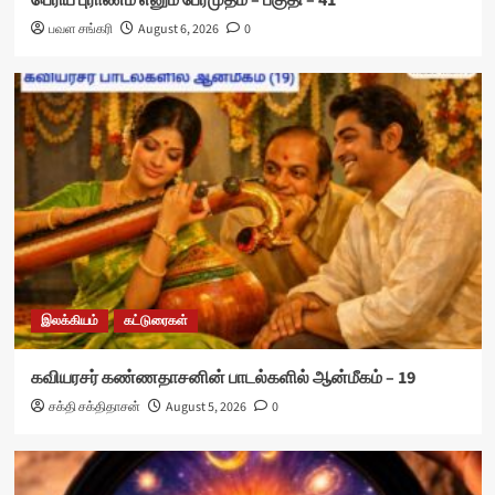
பெரிய புராணம் எனும் பேரமுதம் – பகுதி – 41
பவள சங்கரி
August 6, 2026
0
இலக்கியம்
கட்டுரைகள்
கவியரசர் கண்ணதாசனின் பாடல்களில் ஆன்மீகம் – 19
சக்தி சக்திதாசன்
August 5, 2026
0