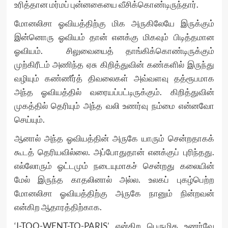
உரித்தான மர்மப் புன்னகையை வீசிக்கொண்டிருந்தார்.
மோனலிசா ஓவியத்திற்கு மிக அருகிலேயே இருக்கும்
இன்னொரு ஓவியம் தான் எனக்கு மிகவும் பிடித்தமான
ஓவியம். சிலுவையைத் தாங்கிக்கொண்டிருக்கும்
முற்கிரீடம் அணிந்த ஏசு கிறித்துவின் கண்களில் இருந்து
வழியும் கண்ணீர்த் திவலைகள் அவ்வளவு தத்ரூபமாக
அந்த ஓவியத்தில் வரையப்பட்டிருக்கும். கிறித்துவின்
முகத்தில் தெரியும் அந்த வலி உணர்வு நம்மை என்னவோ
செய்யும்.
ஆனால் அந்த ஓவியத்தின் அருகே யாரும் சென்றதாகக்
கூடத் தெரியவில்லை. அப்போதுதான் எனக்குப் புரிந்தது.
எல்லோரும் ஓட்டமும் நடையுமாகச் சென்றது கலையின்
மேல் இருந்த காதலினால் அல்ல. உலகப் புகழ்பெற்ற
மோனலிசா ஓவியத்திற்கு அருகே நானும் நின்றவன்
என்கிற ஆதாரத்திற்காக.
‘I-TOO-WENT-TO-PARIS’ என்கிற பெருமித உணர்வே