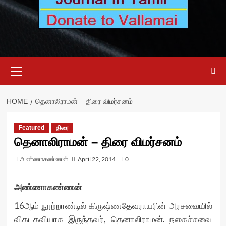
Primary
Menu
HOME
தெனாலிராமன் – திரை விமர்சனம்
Featured
திரை
தெனாலிராமன் – திரை விமர்சனம்
அண்ணாகண்ணன்
April 22, 2014
0
அண்ணாகண்ணன்
16ஆம் நூற்றாண்டில் கிருஷ்ணதேவராயரின் அரசவையில்
விகடகவியாக இருந்தவர், தெனாலிராமன். நகைச்சுவை