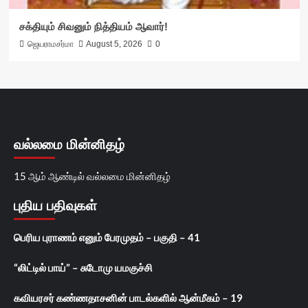
சக்தியும் சிவனும் நித்தியம் ஆவார்!
ஜெயராமசர்மா
August 5, 2026
0
வல்லமை மின்னிதழ்
15 ஆம் ஆண்டில் வல்லமை மின்னிதழ்
புதிய பதிவுகள்
பெரிய புராணம் எனும் பேரமுதம் – பகுதி – 41
“லிட்டில் பாய்” – சுடோமு யமகுச்சி
கவியரசர் கண்ணதாசனின் பாடல்களில் ஆன்மீகம் – 19