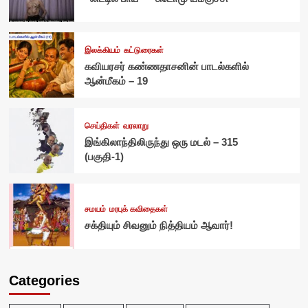
இலக்கியம்
கட்டுரைகள்
கவியரசர் கண்ணதாசனின் பாடல்களில்
ஆன்மீகம் – 19
செய்திகள்
வரலாறு
இங்கிலாந்திலிருந்து ஒரு மடல் – 315
(பகுதி-1)
சமயம்
மரபுக் கவிதைகள்
சக்தியும் சிவனும் நித்தியம் ஆவார்!
Categories