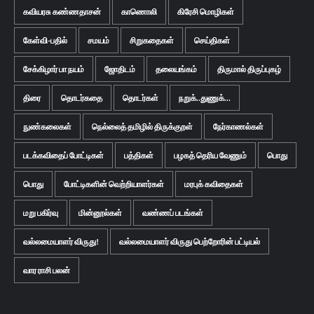
கவியரசு கண்ணதாசன்
காணொலி
கிரேசி மொழிகள்
கேள்வி-பதில்
சமயம்
சிறுகதைகள்
செய்திகள்
சேக்கிழார் பா நயம்
ஜோதிடம்
தலையங்கம்
திருமால் திருப்புகழ்
திரை
தொடர்கதை
தொடர்கள்
நறுக்..துணுக்...
நுண்கலைகள்
நெல்லைத் தமிழில் திருக்குறள்
நேர்காணல்கள்
படக்கவிதைப் போட்டிகள்
பத்திகள்
பழகத் தெரிய வேணும்
பொது
பொது
போட்டிகளின் வெற்றியாளர்கள்
மரபுக் கவிதைகள்
மறு பகிர்வு
மின்னூல்கள்
வண்ணப் படங்கள்
வல்லமையாளர் விருது!
வல்லமையாளர் விருது பெற்றோரின் பட்டியல்
வார ராசி பலன்