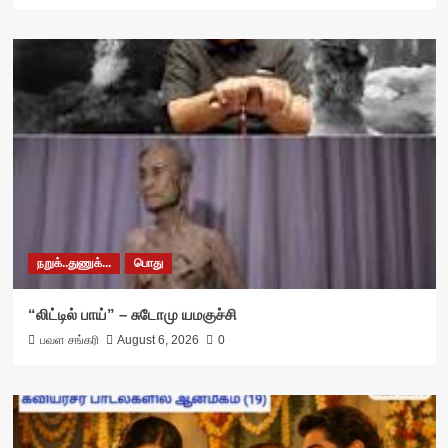
நறுக்..துணுக்...
பொது
“லிட்டில் பாய்” – சுடோமு யமகுச்சி
பவள சங்கரி
August 6, 2026
0