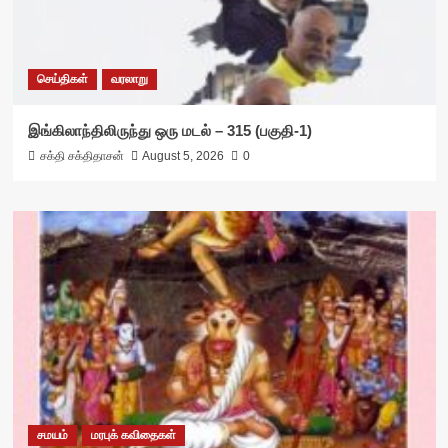
செய்திகள்
வரலாறு
இங்கிலாந்திலிருந்து ஒரு மடல் – 315 (பகுதி-1)
சக்தி சக்திதாசன்
August 5, 2026
0
சமயம்
மரபுக் கவிதைகள்