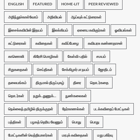
ENGLISH
FEATURED
HOME-LIT
PEER REVIEWED
அறிந்துகொள்வோம்
அறிவியல்
ஆய்வுக் கட்டுரைகள்
இசைக்கவியின் இதயம்
இலக்கியம்
ஏனைய கவிஞர்கள்
ஓவியங்கள்
கட்டுரைகள்
கவிதைகள்
கவிப்பேழை
கவியரசு கண்ணதாசன்
காணொலி
கிரேசி மொழிகள்
கேள்வி-பதில்
சமயம்
சிறுகதைகள்
செய்திகள்
சேக்கிழார் பா நயம்
ஜோதிடம்
தலையங்கம்
திருமால் திருப்புகழ்
திரை
தொடர்கதை
தொடர்கள்
நறுக்..துணுக்...
நுண்கலைகள்
நெல்லைத் தமிழில் திருக்குறள்
நேர்காணல்கள்
படக்கவிதைப் போட்டிகள்
பத்திகள்
பழகத் தெரிய வேணும்
பொது
பொது
போட்டிகளின் வெற்றியாளர்கள்
மரபுக் கவிதைகள்
மறு பகிர்வு