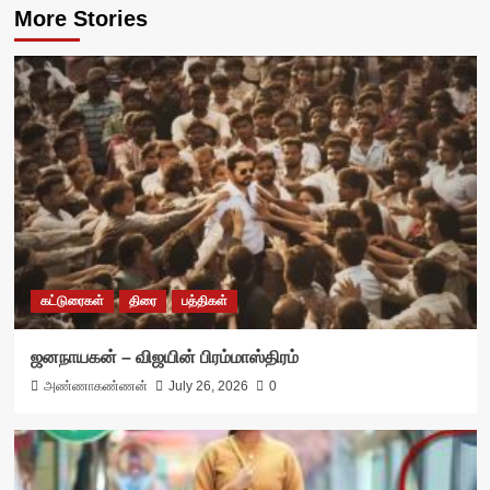
More Stories
கட்டுரைகள்
திரை
பத்திகள்
ஜனநாயகன் – விஜயின் பிரம்மாஸ்திரம்
அண்ணாகண்ணன்
July 26, 2026
0