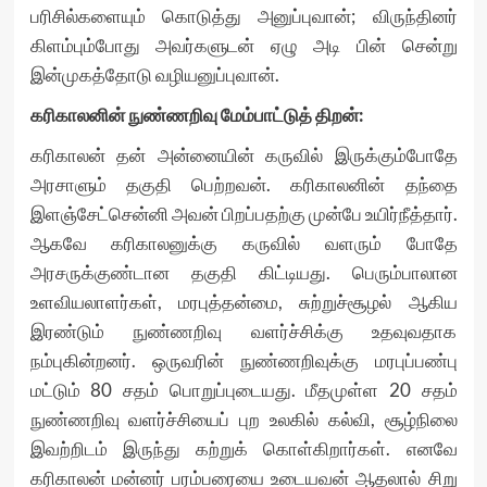
பரிசில்களையும் கொடுத்து அனுப்புவான்; விருந்தினர்
கிளம்பும்போது அவர்களுடன் ஏழு அடி பின் சென்று
இன்முகத்தோடு வழியனுப்புவான்.
கரிகாலனின் நுண்ணறிவு மேம்பாட்டுத் திறன்:
கரிகாலன் தன் அன்னையின் கருவில் இருக்கும்போதே
அரசாளும் தகுதி பெற்றவன். கரிகாலனின் தந்தை
இளஞ்சேட்சென்னி அவன் பிறப்பதற்கு முன்பே உயிர்நீத்தார்.
ஆகவே கரிகாலனுக்கு கருவில் வளரும் போதே
அரசருக்குண்டான தகுதி கிட்டியது. பெரும்பாலான
உளவியலாளர்கள், மரபுத்தன்மை, சுற்றுச்சூழல் ஆகிய
இரண்டும் நுண்ணறிவு வளர்ச்சிக்கு உதவுவதாக
நம்புகின்றனர். ஒருவரின் நுண்ணறிவுக்கு மரபுப்பண்பு
மட்டும் 80 சதம் பொறுப்புடையது. மீதமுள்ள 20 சதம்
நுண்ணறிவு வளர்ச்சியைப் புற உலகில் கல்வி, சூழ்நிலை
இவற்றிடம் இருந்து கற்றுக் கொள்கிறார்கள். எனவே
கரிகாலன் மன்னர் பரம்பரையை உடையவன் ஆதலால் சிறு