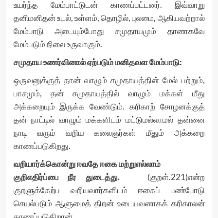
உயர்ந்த மேம்பாட்டுடன் காணப்பட்டனர். இவ்வாறு
தனிமனிதன் உடல், உள்ளம், தொழில், புலமை, ஆகியவற்றால்
மேம்பாடு அடையும்போது சமுதாயமும் தானாகவே
மேம்படும் நிலை உருவாகும்.
சமுதாய உணர்வினால் ஏற்படும் மனிதவள மேம்பாடு:
ஒருவனுக்குத் தான் வாழும் சமுதாயத்தின் மேல் பற்றும்,
பாசமும், தன் சமுதாயத்தில் வாழும் மக்கள் மீது
அக்கறையும் இருக்க வேண்டும். கரிகாற் சோழனக்குத்
தன் நாட்டில் வாழும் மக்களிடம் மட்டுமல்லாமல் தன்னை
நாடி வரும் வறிய கலைஞர்கள் மீதும் அக்கறை
காணப்படுகிறது.
வறியார்க்கொன்று ஈவதே ஈகை மற்றுஎல்லாம்
குறிஎதிர்ப்பை நீர துடைத்து.
(குறள்.221)என்ற
குறளுக்கேற்ப வறியவார்களிடம் ஈகைப் பண்போடு
செயல்படும் ஆளுமைத் திறன் உடையவனாகக் கரிகாலன்
காணப்படுகிறான்.