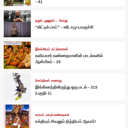
– 41
நறுக்..துணுக்...
பொது
“லிட்டில் பாய்” – சுடோமு யமகுச்சி
இலக்கியம்
கட்டுரைகள்
கவியரசர் கண்ணதாசனின் பாடல்களில்
ஆன்மீகம் – 19
செய்திகள்
வரலாறு
இங்கிலாந்திலிருந்து ஒரு மடல் – 315
(பகுதி-1)
சமயம்
மரபுக் கவிதைகள்
சக்தியும் சிவனும் நித்தியம் ஆவார்!