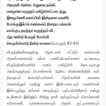
அரவுஉரி அன்ன, அறுவை நல்கி,
மழைஎன மருளும் மகிழ்செய் மாடத்து,
இழைஅணி வனப்பின் இன்நகை மகளிர்
போக்குஇல் பொலங்கலம் நிறைய பல்கால்
வாக்குபு தரத்தர வருத்தம் வீட
ஆர உண்டு பேரஞர் போக்கி
செருக்கொடு நின்ற காலை
(பொருநர் 82-89)
விருந்தினர்களுக்கு ஆடைகள் மட்டும் நல்காமல்
அரண்மனையில் உள்ள பணிப்பெண்களை நடனமாடி
விருந்தினர்களின் மனம் மகிழ்ச்சி அடையுமாறு
அவர்களுக்குப் பொன்னால் ஆகிய கிண்ணத்தில் கள்
நிறையக் கொடுப்பார்கள். அவர்களின் கவலை
அனைத்தும் மறந்து மனம் இன்பமடையும் பாணர்கள்
இன்பமுற்று தங்கள் ஊருக்குப் புறப்படுகிறோம் என்று
கூறினால் இன்னும் சிறிது நாள் தங்கும்படிச் சொல்வான்
கரிகாலன். யானைகளையும் அதன் குட்டிகளையும்