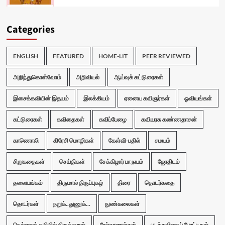
Categories
ENGLISH
FEATURED
HOME-LIT
PEER REVIEWED
அறிந்துகொள்வோம்
அறிவியல்
ஆய்வுக் கட்டுரைகள்
இசைக்கவியின் இதயம்
இலக்கியம்
ஏனைய கவிஞர்கள்
ஓவியங்கள்
கட்டுரைகள்
கவிதைகள்
கவிப்பேழை
கவியரசு கண்ணதாசன்
காணொலி
கிரேசி மொழிகள்
கேள்வி-பதில்
சமயம்
சிறுகதைகள்
செய்திகள்
சேக்கிழார் பா நயம்
ஜோதிடம்
தலையங்கம்
திருமால் திருப்புகழ்
திரை
தொடர்கதை
தொடர்கள்
நறுக்..துணுக்...
நுண்கலைகள்
நெல்லைத் தமிழில் திருக்குறள்
நேர்காணல்கள்
படக்கவிதைப் போட்டிகள்