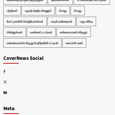
பத்திகள்
பழகத் தெரிய வேணும்
பொது
பொது
போட்டிகளின் வெற்றியாளர்கள்
மரபுக் கவிதைகள்
மறு பகிர்வு
மின்னூல்கள்
வண்ணப் படங்கள்
வல்லமையாளர் விருது!
வல்லமையாளர் விருது பெற்றோரின் பட்டியல்
வார ராசி பலன்
CoverNews Social
Facebook
Twitter
Youtube
Meta