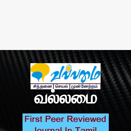
வல்லமை