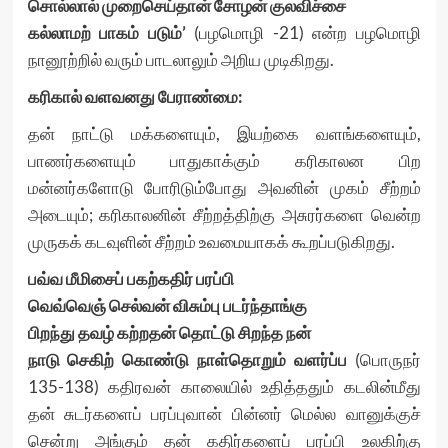
சொல்லால் முறைசெய்தான் சோழன் குலவிச்சை
கல்லாமற் பாகம் படும்’
(பழமொழி -21) என்ற பழமொழி
நானூற்றில் வரும் பாடலாலும் அறிய முடிகிறது.
கரிகால் வளவனது பேராண்மை:
தன் நாட்டு மக்களையும், இயற்கை வளங்களையும்,
பாணர்களையும் பாதுகாக்கும் கரிகாலன பிற
மன்னர்களோடு போரிடும்போது அவனின் முகம் சீற்றம்
அடையும்; கரிகாலனின் சீற்றத்திற்கு அசுரர்களை வென்ற
முருகக் கடவுளின் சீற்றம் உவமையாகக் கூறப்படுகிறது.
பவ்வ மீமிசைப் பகற்கதிர் பரப்பி
வெவ்வெஞ் செல்வன் விசும்பு படர்ந்தாங்கு
பிறந்து தவழ் கற்றதன் தொட்டு சிறந்த நன்
நாடு செகிற் கொண்டு நாள்தொறும் வளர்ப்ப
(பொருநர்
135-138) கதிரவன் காலையில் உதித்ததும் கடலின்மீது
தன் சுடர்களைப் பரப்புவான் பின்னர் மெல்ல வானுக்குச்
சென்று அங்கும் தன் கதிர்களைப் பரப்பி உலகிற்கு