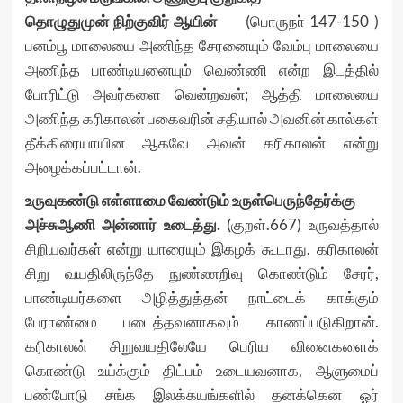
தொழுதுமுன் நிற்குவிர் ஆயின்
(பொருநா் 147-150 )
பனம்பூ மாலையை அணிந்த சேரனையும் வேம்பு மாலையை
அணிந்த பாண்டியனையும் வெண்ணி என்ற இடத்தில்
போரிட்டு அவர்களை வென்றவன்; ஆத்தி மாலையை
அணிந்த கரிகாலன் பகைவரின் சதியால் அவனின் கால்கள்
தீக்கிரையாயின ஆகவே அவன் கரிகாலன் என்று
அழைக்கப்பட்டான்.
உருவுகண்டு எள்ளாமை வேண்டும் உருள்பெருந்தேர்க்கு
அச்சுஆணி அன்னார் உடைத்து.
(குறள்.667) உருவத்தால்
சிறியவர்கள் என்று யாரையும் இகழக் கூடாது. கரிகாலன்
சிறு வயதிலிருந்தே நுண்ணறிவு கொண்டும் சேரர்,
பாண்டியர்களை அழித்துத்தன் நாட்டைக் காக்கும்
பேராண்மை படைத்தவனாகவும் காணப்படுகிறான்.
கரிகாலன் சிறுவயதிலேயே பெரிய வினைகளைக்
கொண்டு உய்க்கும் திட்பம் உடையவனாக, ஆளுமைப்
பண்போடு சங்க இலக்கயங்களில் தனக்கென ஓர்