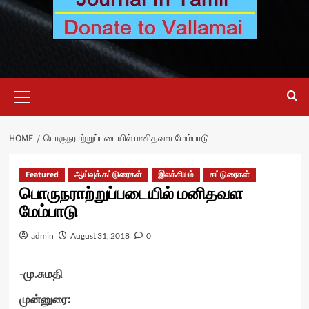
Primary
Menu
HOME
பொருநராற்றுப்படையில் மனிதவள மேம்பாடு
Featured
ஆய்வுக் கட்டுரைகள்
இலக்கியம்
கட்டுரைகள்
பொருநராற்றுப்படையில் மனிதவள
மேம்பாடு
admin
August 31, 2018
0
-மு.சுமதி
முன்னுரை: