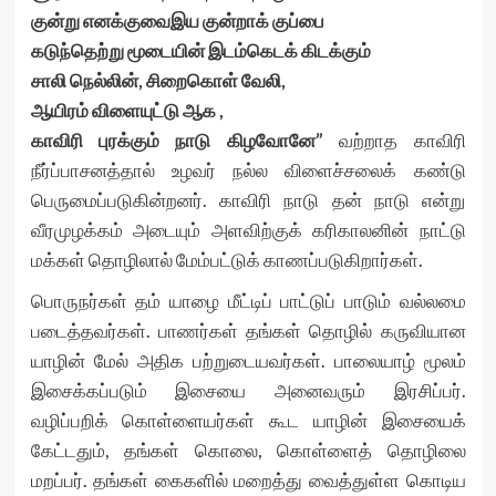
குன்று எனக்குவைஇய குன்றாக் குப்பை
கடுந்தெற்று மூடையின் இடம்கெடக் கிடக்கும்
சாலி நெல்லின், சிறைகொள் வேலி,
ஆயிரம் விளையுட்டு ஆக ,
காவிரி புரக்கும் நாடு கிழவோனே”
வற்றாத காவிரி
நீர்ப்பாசனத்தால் உழவர் நல்ல விளைச்சலைக் கண்டு
பெருமைப்படுகின்றனர். காவிரி நாடு தன் நாடு என்று
வீரமுழக்கம் அடையும் அளவிற்குக் கரிகாலனின் நாட்டு
மக்கள் தொழிலால் மேம்பட்டுக் காணப்படுகிறார்கள்.
பொருநர்கள் தம் யாழை மீட்டிப் பாட்டுப் பாடும் வல்லமை
படைத்தவர்கள். பாணர்கள் தங்கள் தொழில் கருவியான
யாழின் மேல் அதிக பற்றுடையவர்கள். பாலையாழ் மூலம்
இசைக்கப்படும் இசையை அனைவரும் இரசிப்பர்.
வழிப்பறிக் கொள்ளையர்கள் கூட யாழின் இசையைக்
கேட்டதும், தங்கள் கொலை, கொள்ளைத் தொழிலை
மறப்பர். தங்கள் கைகளில் மறைத்து வைத்துள்ள கொடிய