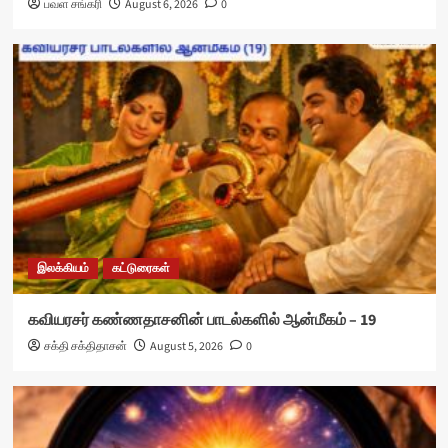
பவள சங்கரி
August 6, 2026
0
இலக்கியம்
கட்டுரைகள்
கவியரசர் கண்ணதாசனின் பாடல்களில் ஆன்மீகம் – 19
சக்தி சக்திதாசன்
August 5, 2026
0