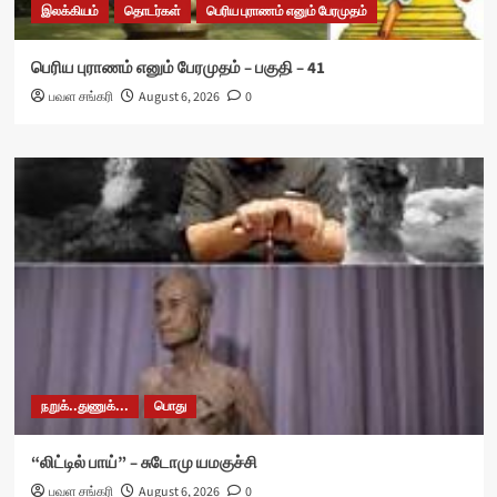
இலக்கியம்
தொடர்கள்
பெரிய புராணம் எனும் பேரமுதம்
பெரிய புராணம் எனும் பேரமுதம் – பகுதி – 41
பவள சங்கரி
August 6, 2026
0
நறுக்..துணுக்...
பொது
“லிட்டில் பாய்” – சுடோமு யமகுச்சி
பவள சங்கரி
August 6, 2026
0