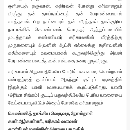
ஒளியைத் தருவான். கதிரவன் போன்று கரிகாலனும்
பிறந்து தன் தாய்நாட்டைத் தன் பேராண்மையால்
காத்தவன். பிற நாட்டையும் தன் வீரத்தால் தமக்குரிய
நாடாக்கிக் கொண்டவன். பொருநர் ஆற்றுப்படையில்
முடத்தாமக் கண்ணியார் கரிகாலனின் வீரத்திற்கு
முருகனையும் அவனின் ஆட்சி எல்லைக்கு கதிரவனின்
கதிர்களையும் உவமையாகக் கூறுவதிலிருந்து அவன்
பேராண்மை படைத்தவன் என்பதை உணர முடிகிறது.
கரிகாலன் சிறுவயதிலேயே போரில் பகைவரை வென்றவன்
என்பதற்குத் தாய்ப்பால் அருந்தும் குட்டிப் பருவத்தில்
இருக்கும் யாளி உவமையாகக் கூறப்படுகிறது. யாளி
(அரிமா சிங்கம்) குடடிப் பருவத்திலேயே பெரிய யானையை
வேட்டையாடிவிடும் அதைப் போலவே கரிகாலனும்
வெண்ணித் தாக்கிய வெருவரு நோன்தாள்
கண் ஆர்கண்ணி, கரிகால் வளவன்
தாள்நிழல் மருங்கின் அணுகுபு குறுகித்