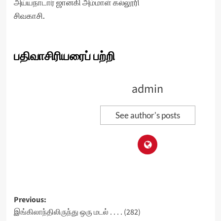
அய்யநாடார் ஜானகி அம்மாள் கல்லூரி
சிவகாசி.
பதிவாசிரியரைப் பற்றி
admin
See author's posts
Post
Previous:
இங்கிலாந்திலிருந்து ஒரு மடல் . . . . (282)
navigation