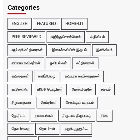
Categories
ENGLISH
FEATURED
HOME-LIT
PEER REVIEWED
அறிந்துகொள்வோம்
அறிவியல்
ஆய்வுக் கட்டுரைகள்
இசைக்கவியின் இதயம்
இலக்கியம்
ஏனைய கவிஞர்கள்
ஓவியங்கள்
கட்டுரைகள்
கவிதைகள்
கவிப்பேழை
கவியரசு கண்ணதாசன்
காணொலி
கிரேசி மொழிகள்
கேள்வி-பதில்
சமயம்
சிறுகதைகள்
செய்திகள்
சேக்கிழார் பா நயம்
ஜோதிடம்
தலையங்கம்
திருமால் திருப்புகழ்
திரை
தொடர்கதை
தொடர்கள்
நறுக்..துணுக்...