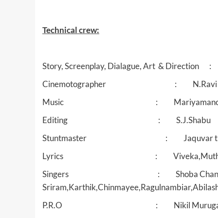
Technical crew:
Story, Screenplay, Dialague, Art & Directio
Cinemotographer : N.Ravi
Music : Mariyamanog
Editing : S.J.Shabu
Stuntmaster : Jaquvar th
Lyrics : Viveka,Muthu vijayan
Singers : Shoba Chandrase
Sriram,Karthik,Chinmayee,Ragulnambiar,Abila
P.R.O : Nikil Muruga