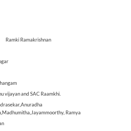
n : Ramki Ramakrishnan
ar
angam
 and SAC Raamkhi.
kar,Anuradha
sh,Madhumitha,Jayammoorthy, Ramya
n