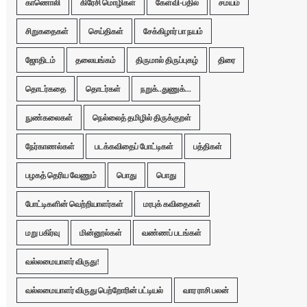
காணொலி
கிரேசி மொழிகள்
கேள்வி-பதில்
சமயம்
சிறுகதைகள்
செய்திகள்
சேக்கிழார் பா நயம்
ஜோதிடம்
தலையங்கம்
திருமால் திருப்புகழ்
திரை
தொடர்கதை
தொடர்கள்
நறுக்..துணுக்...
நுண்கலைகள்
நெல்லைத் தமிழில் திருக்குறள்
நேர்காணல்கள்
படக்கவிதைப் போட்டிகள்
பத்திகள்
பழகத் தெரிய வேணும்
பொது
பொது
போட்டிகளின் வெற்றியாளர்கள்
மரபுக் கவிதைகள்
மறு பகிர்வு
மின்னூல்கள்
வண்ணப் படங்கள்
வல்லமையாளர் விருது!
வல்லமையாளர் விருது பெற்றோரின் பட்டியல்
வார ராசி பலன்