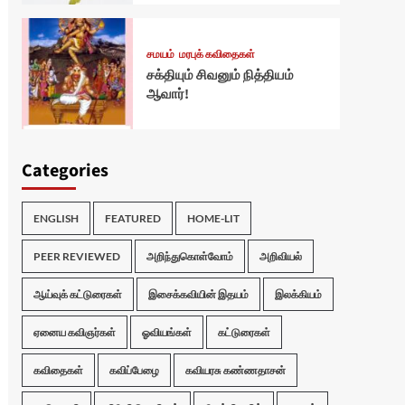
சமயம்
மரபுக் கவிதைகள்
சக்தியும் சிவனும் நித்தியம்
ஆவார்!
Categories
ENGLISH
FEATURED
HOME-LIT
PEER REVIEWED
அறிந்துகொள்வோம்
அறிவியல்
ஆய்வுக் கட்டுரைகள்
இசைக்கவியின் இதயம்
இலக்கியம்
ஏனைய கவிஞர்கள்
ஓவியங்கள்
கட்டுரைகள்
கவிதைகள்
கவிப்பேழை
கவியரசு கண்ணதாசன்