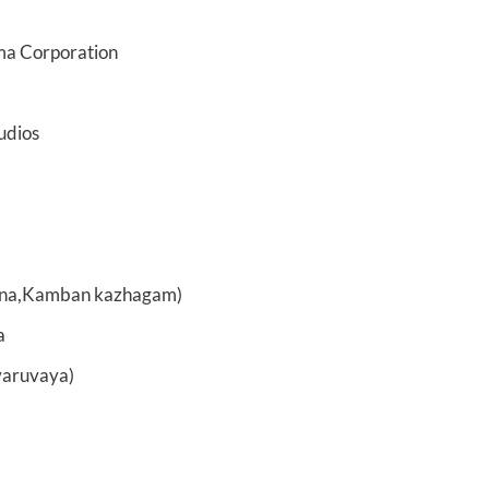
rporation
ios
,Kamban kazhagam)
a
aruvaya)