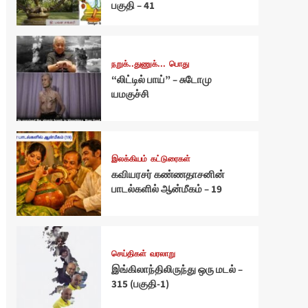
பகுதி – 41
நறுக்..துணுக்...
பொது
“லிட்டில் பாய்” – சுடோமு
யமகுச்சி
இலக்கியம்
கட்டுரைகள்
கவியரசர் கண்ணதாசனின்
பாடல்களில் ஆன்மீகம் – 19
செய்திகள்
வரலாறு
இங்கிலாந்திலிருந்து ஒரு மடல் –
315 (பகுதி-1)