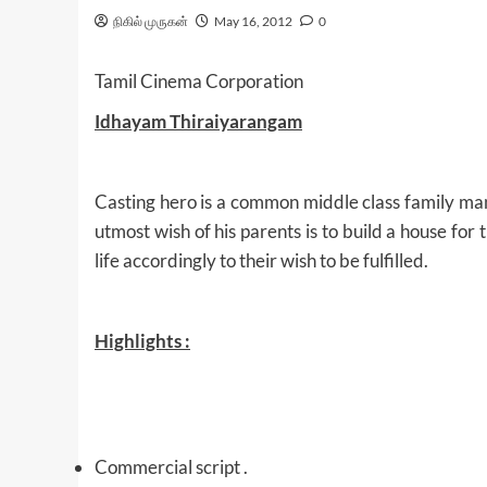
நிகில் முருகன்
May 16, 2012
0
Tamil Cinema Corporation
Idhayam Thiraiyarangam
Casting hero is a common middle class family man
utmost wish of his parents is to build a house for
life accordingly to their wish to be fulfilled.
Highlights :
Commercial script .