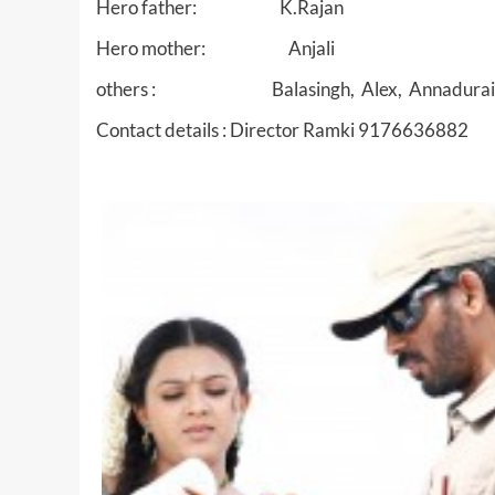
Hero father: K.Rajan
Hero mother: Anjali
others : Balasingh, Alex, Annadurai
Contact details : Director Ramki 9176636882