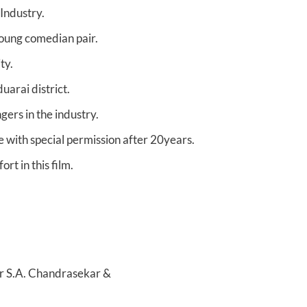
 Industry.
young comedian pair.
ty.
uarai district.
ers in the industry.
me with special permission after 20years.
rt in this film.
or S.A. Chandrasekar &