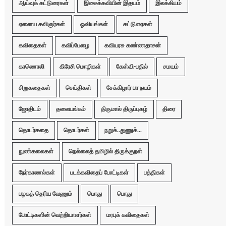
ஆய்வுக் கட்டுரைகள்
இசைக்கவியின் இதயம்
இலக்கியம்
ஏனைய கவிஞர்கள்
ஓவியங்கள்
கட்டுரைகள்
கவிதைகள்
கவிப்பேழை
கவியரசு கண்ணதாசன்
காணொலி
கிரேசி மொழிகள்
கேள்வி-பதில்
சமயம்
சிறுகதைகள்
செய்திகள்
சேக்கிழார் பா நயம்
ஜோதிடம்
தலையங்கம்
திருமால் திருப்புகழ்
திரை
தொடர்கதை
தொடர்கள்
நறுக்..துணுக்...
நுண்கலைகள்
நெல்லைத் தமிழில் திருக்குறள்
நேர்காணல்கள்
படக்கவிதைப் போட்டிகள்
பத்திகள்
பழகத் தெரிய வேணும்
பொது
பொது
போட்டிகளின் வெற்றியாளர்கள்
மரபுக் கவிதைகள்