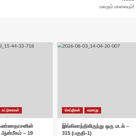
மலரும் மாலையும்!
கட்டுரைகள்
செய்திகள்
வரலாறு
 கண்ணதாசனின்
இங்கிலாந்திலிருந்து ஒரு மடல் –
 ஆன்மீகம் – 19
315 (பகுதி-1)