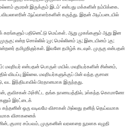
மெல்லாம் குமரன் இருக்கும் இடம்’ என்பது மக்களின் நம்பிக்கை.
னுடவியலாளரின் ஆய்வாளர்களின் கருத்து. இதன் அடிப்படையில்
ுக் கரங்களும் பதினெட்டு மெய்கள். ஆறு முகங்களும் ஆறு இன
ுருகு; என்ற சொல்லில் ;மு; மெல்லினம் ;ரு; இடையினம் ;கு;
்றனர் தமிழறிஞர்கள். இவனே தமிழ்க் கடவுள். முருகு என்பதன்
்: மவுரியர் என்பதன் பொருள் மயில். மவுரியர்களின் சின்னம்,
ில் வியப்பு இல்லை. மவுரியர்களுக்குப் பின் வந்த குசான
டு, வட இந்தியாவில் பிரதானமாக இருந்தது.
னன், குவிசகன் அச்சிட்ட தங்க நாணயத்தில், ;ஸ்கந்த கொமானோ
கனும் இரட்டைக்
 ஆக கந்தனின் ஒரு வடிவமே விசாகன் அல்லது தனித் தெய்வமாக
டிவமாக விசாகனைக்
ன், குமார சம்பவம், முருகனின் வரலாறை நூலாக எழுதி