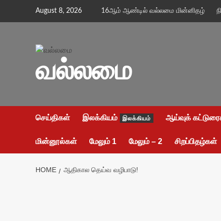
Skip
August 8, 2026
16ஆம் ஆண்டில் வல்லமை மின்னிதழ்
ந
to
content
வல்லமை
செய்திகள்
இலக்கியம்
ஆய்வுக் கட்டுரை
இலக்கியம்
மின்னூல்கள்
மேலும் 1
மேலும் – 2
சிறப்பிதழ்கள்
HOME
ஆதிகால தெய்வ வழிபாடு!