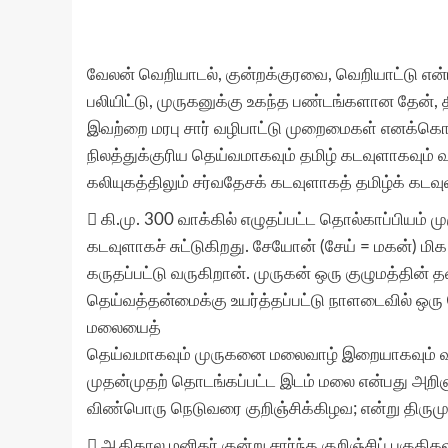
வேலன் வெறியாடல், குன்றக்குரவை, வெறியாட்டு என்
பலியிட்டு, முருகனுக்கு உகந்த பண்டங்களான தேன்,
இவற்றை மரபு சார் வழிபாட்டு முறைமைகள் எனக்கொ
நிலத்துக்குரிய தெய்வமாகவும் தமிழ் கடவுளாகவும்
கலியுகத்திலும் சர்வதேசக் கடவுளாகத் தமிழ்க் கடவ
 கி.மு. 300 வாக்கில் எழுதப்பட்ட தொல்காப்பியம
கடவுளாகச் சுட்டுகிறது. சேயோன் (சேய் = மகன்)
கருதப்பட்டு வருகிறான். முருகன் ஒரு குழுமத்தின்
தெய்வத்தன்மைக்கு உயர்த்தப்பட்டு நாளடைவில் ஒரு
மலையைத்
தெய்வமாகவும் முருகனை மலைவாழ் இறையாகவும் வழிபட
முதன்முதற் தொடங்கப்பட்ட இடம் மலை என்பது அறிஞர
விண்பொரு நெடுவரை குறிஞ்சிக்கிழவ; என்று திருமுருகா
 ஆதிகால மனிதர் குன்று சார்ந்த குறிஞ்சிப் பகுதிக