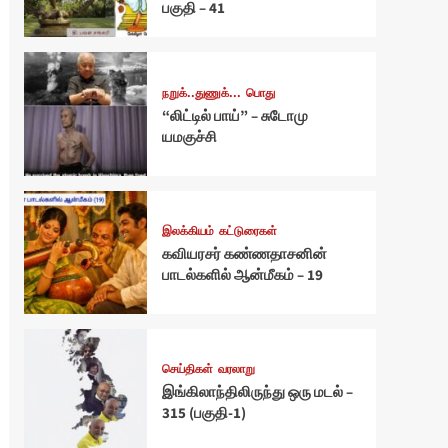
பகுதி – 41
நறுக்..துணுக்...
பொது
“லிட்டில் பாய்” – சுடோமு
யமகுச்சி
இலக்கியம்
கட்டுரைகள்
கவியரசர் கண்ணதாசனின்
பாடல்களில் ஆன்மீகம் – 19
செய்திகள்
வரலாறு
இங்கிலாந்திலிருந்து ஒரு மடல் –
315 (பகுதி-1)