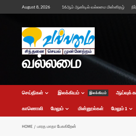
Skip
August 8, 2026
16ஆம் ஆண்டில் வல்லமை மின்னிதழ்
நி
to
content
வல்லமை
செய்திகள்
இலக்கியம்
ஆய்வுக் க
இலக்கியம்
காணொலி
மேலும்
மின்னூல்கள்
மேலும் 1
HOME
பாரத மாதா பேசுகிறேன்