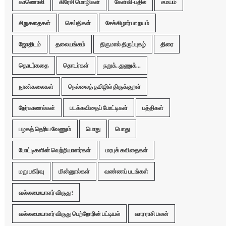
காணொலி
கிரேசி மொழிகள்
கேள்வி-பதில்
சமயம்
சிறுகதைகள்
செய்திகள்
சேக்கிழார் பா நயம்
ஜோதிடம்
தலையங்கம்
திருமால் திருப்புகழ்
திரை
தொடர்கதை
தொடர்கள்
நறுக்..துணுக்...
நுண்கலைகள்
நெல்லைத் தமிழில் திருக்குறள்
நேர்காணல்கள்
படக்கவிதைப் போட்டிகள்
பத்திகள்
பழகத் தெரிய வேணும்
பொது
பொது
போட்டிகளின் வெற்றியாளர்கள்
மரபுக் கவிதைகள்
மறு பகிர்வு
மின்னூல்கள்
வண்ணப் படங்கள்
வல்லமையாளர் விருது!
வல்லமையாளர் விருது பெற்றோரின் பட்டியல்
வார ராசி பலன்