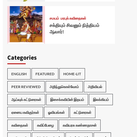
சமயம்
மரபுக் கவிதைகள்
சக்தியும் சிவனும் நித்தியம்
ஆவார்!
Categories
ENGLISH
FEATURED
HOME-LIT
PEER REVIEWED
அறிந்துகொள்வோம்
அறிவியல்
ஆய்வுக் கட்டுரைகள்
இசைக்கவியின் இதயம்
இலக்கியம்
ஏனைய கவிஞர்கள்
ஓவியங்கள்
கட்டுரைகள்
கவிதைகள்
கவிப்பேழை
கவியரசு கண்ணதாசன்