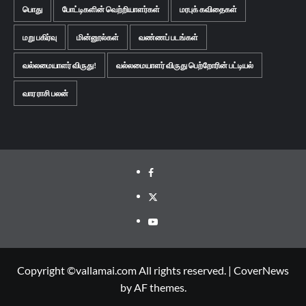
பொது
போட்டிகளின் வெற்றியாளர்கள்
மரபுக் கவிதைகள்
மறு பகிர்வு
மின்னூல்கள்
வண்ணப் படங்கள்
வல்லமையாளர் விருது!
வல்லமையாளர் விருது பெற்றோரின் பட்டியல்
வார ராசி பலன்
Facebook
Twitter
Youtube
Copyright ©vallamai.com All rights reserved.
|
CoverNews
by AF themes.