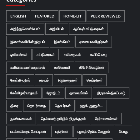
ENGLISH
FEATURED
HOME-LIT
PEER REVIEWED
அறிந்துகொள்வோம்
அறிவியல்
ஆய்வுக் கட்டுரைகள்
இசைக்கவியின் இதயம்
இலக்கியம்
ஏனைய கவிஞர்கள்
ஓவியங்கள்
கட்டுரைகள்
கவிதைகள்
கவிப்பேழை
கவியரசு கண்ணதாசன்
காணொலி
கிரேசி மொழிகள்
கேள்வி-பதில்
சமயம்
சிறுகதைகள்
செய்திகள்
சேக்கிழார் பா நயம்
ஜோதிடம்
தலையங்கம்
திருமால் திருப்புகழ்
திரை
தொடர்கதை
தொடர்கள்
நறுக்..துணுக்...
நுண்கலைகள்
நெல்லைத் தமிழில் திருக்குறள்
நேர்காணல்கள்
படக்கவிதைப் போட்டிகள்
பத்திகள்
பழகத் தெரிய வேணும்
பொது