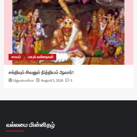
சமயம்
மரபுக் கவிதைகள்
சக்தியும் சிவனும் நித்தியம் ஆவார்!
ஜெயராமசர்மா
August 5, 2026
0
வல்லமை மின்னிதழ்