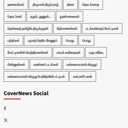
தலையங்கம்
திருமால் திருப்புகழ்
திரை
தொடர்கதை
தொடர்கள்
நறுக்..துணுக்...
நுண்கலைகள்
நெல்லைத் தமிழில் திருக்குறள்
நேர்காணல்கள்
படக்கவிதைப் போட்டிகள்
பத்திகள்
பழகத் தெரிய வேணும்
பொது
பொது
போட்டிகளின் வெற்றியாளர்கள்
மரபுக் கவிதைகள்
மறு பகிர்வு
மின்னூல்கள்
வண்ணப் படங்கள்
வல்லமையாளர் விருது!
வல்லமையாளர் விருது பெற்றோரின் பட்டியல்
வார ராசி பலன்
CoverNews Social
Facebook
Twitter