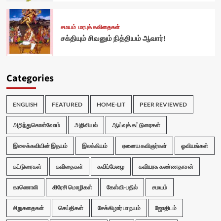
சமயம்
மரபுக் கவிதைகள்
சக்தியும் சிவனும் நித்தியம் ஆவார்!
Categories
ENGLISH
FEATURED
HOME-LIT
PEER REVIEWED
அறிந்துகொள்வோம்
அறிவியல்
ஆய்வுக் கட்டுரைகள்
இசைக்கவியின் இதயம்
இலக்கியம்
ஏனைய கவிஞர்கள்
ஓவியங்கள்
கட்டுரைகள்
கவிதைகள்
கவிப்பேழை
கவியரசு கண்ணதாசன்
காணொலி
கிரேசி மொழிகள்
கேள்வி-பதில்
சமயம்
சிறுகதைகள்
செய்திகள்
சேக்கிழார் பா நயம்
ஜோதிடம்