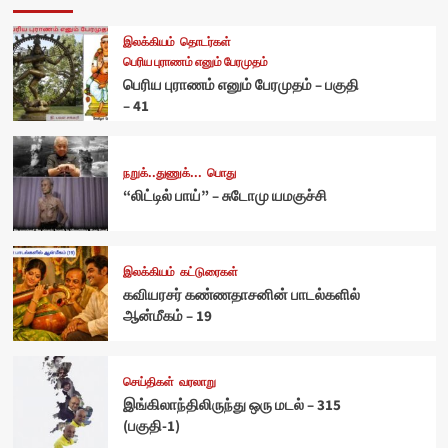
இலக்கியம்
தொடர்கள்
பெரிய புராணம் எனும் பேரமுதம்
பெரிய புராணம் எனும் பேரமுதம் – பகுதி
– 41
நறுக்..துணுக்...
பொது
“லிட்டில் பாய்” – சுடோமு யமகுச்சி
இலக்கியம்
கட்டுரைகள்
கவியரசர் கண்ணதாசனின் பாடல்களில்
ஆன்மீகம் – 19
செய்திகள்
வரலாறு
இங்கிலாந்திலிருந்து ஒரு மடல் – 315
(பகுதி-1)