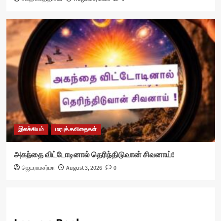
இலக்கியம்
மரபுக் கவிதைகள்
அகந்தை விட்டோடினால் தெரிந்திடுவான் சிவனாய்!
ஜெயராமசர்மா
August 3, 2026
0