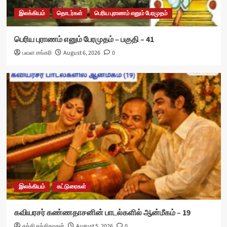
இலக்கியம்
தொடர்கள்
பெரிய புராணம் எனும் பேரமுதம்
பெரிய புராணம் எனும் பேரமுதம் – பகுதி – 41
பவள சங்கரி
August 6, 2026
0
இலக்கியம்
கட்டுரைகள்
கவியரசர் கண்ணதாசனின் பாடல்களில் ஆன்மீகம் – 19
சக்தி சக்திதாசன்
August 5, 2026
0