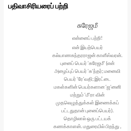
பதிவாசிரியரைப் பற்றி
சுரேஜமீ
என்னைப் பற்றி!
என் இயற்பெயர்
கல்யாணசுந்தரராஜன் காளீஸ்வரன்.
புனைப் பெயர் ‘சுரேஜமீ’ (என்
அழைப்புப் பெயர் ‘சு’ந்தர்; மனைவி
பெயர் ‘ரே’வதி; இரட்டை
மகள்களின் பெயர்களான ‘ஜ’னனி
மற்றும் ‘மீ’ரா வின்
முதலெழுத்துக்கள் இணைக்கப்
பட்டதுதான் புனைப்பெயர்).
தொழிலால் ஒரு பட்டயக்
கணக்காளன். மதுரையில் பிறந்து ,