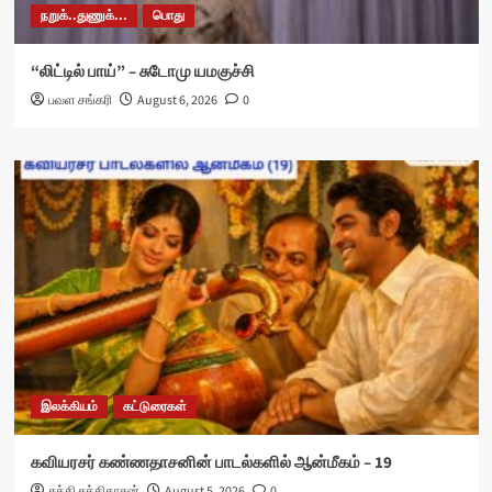
நறுக்..துணுக்...
பொது
“லிட்டில் பாய்” – சுடோமு யமகுச்சி
பவள சங்கரி
August 6, 2026
0
இலக்கியம்
கட்டுரைகள்
கவியரசர் கண்ணதாசனின் பாடல்களில் ஆன்மீகம் – 19
சக்தி சக்திதாசன்
August 5, 2026
0