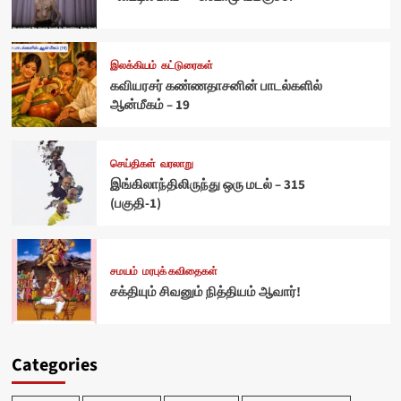
இலக்கியம்
கட்டுரைகள்
கவியரசர் கண்ணதாசனின் பாடல்களில்
ஆன்மீகம் – 19
செய்திகள்
வரலாறு
இங்கிலாந்திலிருந்து ஒரு மடல் – 315
(பகுதி-1)
சமயம்
மரபுக் கவிதைகள்
சக்தியும் சிவனும் நித்தியம் ஆவார்!
Categories