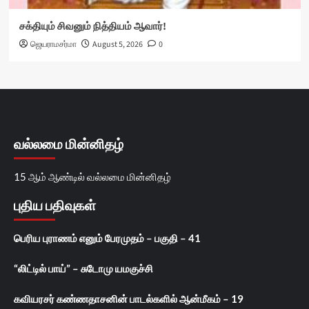
சக்தியும் சிவனும் நித்தியம் ஆவார்!
ஜெயராமசர்மா
August 5, 2026
0
வல்லமை மின்னிதழ்
15 ஆம் ஆண்டில் வல்லமை மின்னிதழ்
புதிய பதிவுகள்
பெரிய புராணம் எனும் பேரமுதம் – பகுதி – 41
“லிட்டில் பாய்” – சுடோமு யமகுச்சி
கவியரசர் கண்ணதாசனின் பாடல்களில் ஆன்மீகம் – 19