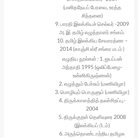
(மனிதநேயப் பேரவை, உரத்த
சிந்தனை)
9. பாரதி இலக்கியச் செல்வர் -2009
அ. இ. தமிழ் எழுத்தாளர் சங்கம்.
10. தமிழ் இலக்கிய சேவாரத்னா –
2014 (காஞ்சி ஸ்ரீ சங்கர மடம் )
எழுதிய நூல்கள் : 1. ஐயப்பன்
அந்தாதி 1995 (ஒலிப்பேழை-
உன்னிகிருஷ்ணன்)
2. எழுத்தும் பேச்சும் (மணிவிழா)
3. மொழியும் பொருளும் (மணிவிழா)
4. திருக்காளத்தித் தலச்சிறப்பு.-
2004
5. திருக்குறள் தெளிவுரை 2008
(இலக்கியப் பீடம்)
6. அருந்தொண்டாற்றிய தமிழக