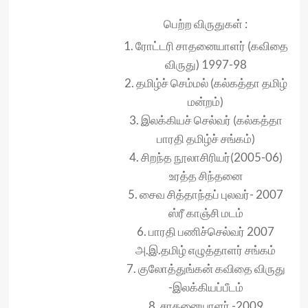
பெற்ற விருதுகள் :
1. ரோட்டரி சாதனையாளர் (கவிதை
விருது) 1997-98
2. தமிழ்ச் செம்மல் (கல்கத்தா தமிழ்
மன்றம்)
3. இலக்கியச் செல்வர் (கல்கத்தா
பாரதி தமிழ்ச் சங்கம்)
4. சிறந்த நூலாசிரியர்(2005-06)
உரத்த சிந்தனை
5. சைவ சித்தாந்தப் புலவர்- 2007
ஸ்ரீ காஞ்சி மடம்
6. பாரதி பணிச்செல்வர் 2007
அ.இ.தமிழ் எழுத்தாளர் சங்கம்
7. குலோத்துங்கன் கவிதை விருது
-இலக்கியப்பீடம்
8. சாதனையாளர் -2009