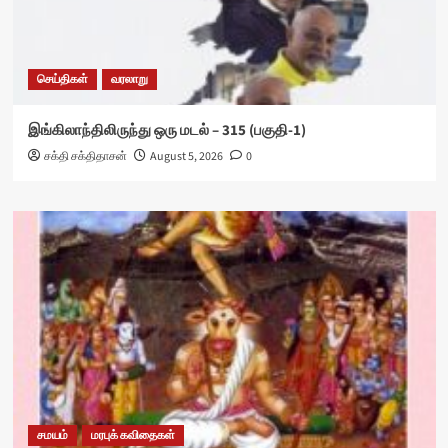
செய்திகள்
வரலாறு
இங்கிலாந்திலிருந்து ஒரு மடல் – 315 (பகுதி-1)
சக்தி சக்திதாசன்
August 5, 2026
0
சமயம்
மரபுக் கவிதைகள்