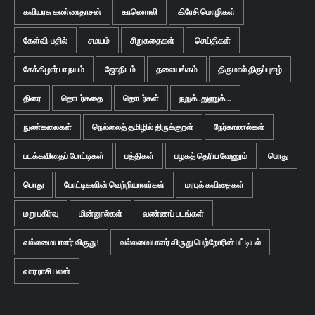
கவியரசு கண்ணதாசன்
காணொலி
கிரேசி மொழிகள்
கேள்வி-பதில்
சமயம்
சிறுகதைகள்
செய்திகள்
சேக்கிழார் பா நயம்
ஜோதிடம்
தலையங்கம்
திருமால் திருப்புகழ்
திரை
தொடர்கதை
தொடர்கள்
நறுக்..துணுக்...
நுண்கலைகள்
நெல்லைத் தமிழில் திருக்குறள்
நேர்காணல்கள்
படக்கவிதைப் போட்டிகள்
பத்திகள்
பழகத் தெரிய வேணும்
பொது
பொது
போட்டிகளின் வெற்றியாளர்கள்
மரபுக் கவிதைகள்
மறு பகிர்வு
மின்னூல்கள்
வண்ணப் படங்கள்
வல்லமையாளர் விருது!
வல்லமையாளர் விருது பெற்றோரின் பட்டியல்
வார ராசி பலன்