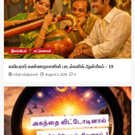
இலக்கியம்
கட்டுரைகள்
கவியரசர் கண்ணதாசனின் பாடல்களில் ஆன்மீகம் – 19
சக்தி சக்திதாசன்
August 5, 2026
0