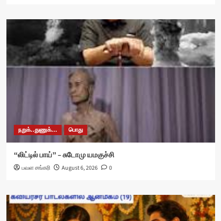
நறுக்..துணுக்...
பொது
“லிட்டில் பாய்” – சுடோமு யமகுச்சி
பவள சங்கரி
August 6, 2026
0