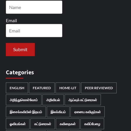
Email
Categories
ENGLISH
FEATURED
HOME-LIT
PEER REVIEWED
அறிந்துகொள்வோம்
அறிவியல்
ஆய்வுக் கட்டுரைகள்
இசைக்கவியின் இதயம்
இலக்கியம்
ஏனைய கவிஞர்கள்
ஓவியங்கள்
கட்டுரைகள்
கவிதைகள்
கவிப்பேழை