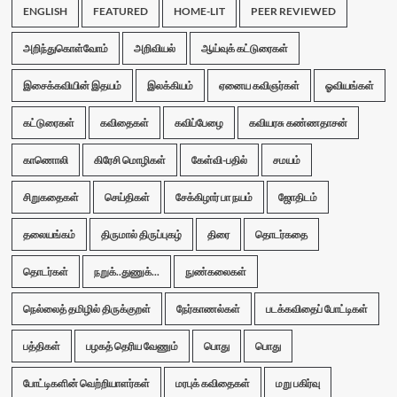
ENGLISH
FEATURED
HOME-LIT
PEER REVIEWED
அறிந்துகொள்வோம்
அறிவியல்
ஆய்வுக் கட்டுரைகள்
இசைக்கவியின் இதயம்
இலக்கியம்
ஏனைய கவிஞர்கள்
ஓவியங்கள்
கட்டுரைகள்
கவிதைகள்
கவிப்பேழை
கவியரசு கண்ணதாசன்
காணொலி
கிரேசி மொழிகள்
கேள்வி-பதில்
சமயம்
சிறுகதைகள்
செய்திகள்
சேக்கிழார் பா நயம்
ஜோதிடம்
தலையங்கம்
திருமால் திருப்புகழ்
திரை
தொடர்கதை
தொடர்கள்
நறுக்..துணுக்...
நுண்கலைகள்
நெல்லைத் தமிழில் திருக்குறள்
நேர்காணல்கள்
படக்கவிதைப் போட்டிகள்
பத்திகள்
பழகத் தெரிய வேணும்
பொது
பொது
போட்டிகளின் வெற்றியாளர்கள்
மரபுக் கவிதைகள்
மறு பகிர்வு