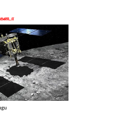
) கனடா
ugu