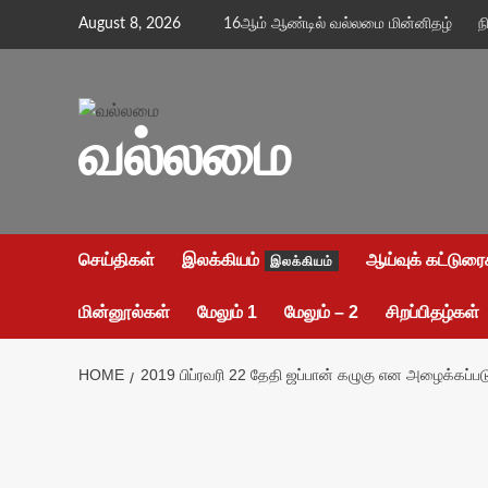
Skip
August 8, 2026
16ஆம் ஆண்டில் வல்லமை மின்னிதழ்
ந
to
content
வல்லமை
செய்திகள்
இலக்கியம்
ஆய்வுக் கட்டுரை
இலக்கியம்
மின்னூல்கள்
மேலும் 1
மேலும் – 2
சிறப்பிதழ்கள்
HOME
2019 பிப்ரவரி 22 தேதி ஜப்பான் கழுகு என அழைக்கப்பட