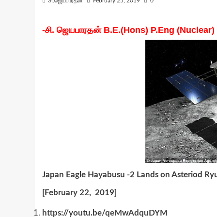
சி.ஜெயபாரதன்
February 25, 2019
0
-சி. ஜெயபாரதன் B.E.(Hons) P.Eng (Nuclear
Japan Eagle Hayabusu -2 Lands on Asteriod Ry
[February 22, 2019]
https://youtu.be/qeMwAdquDYM