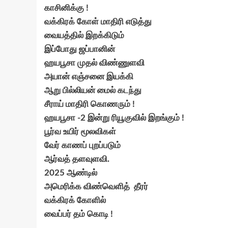
காசினிக்கு !
வக்கிரக் கோள் மாதிரி எடுத்து
வையத்தில் இறக்கிடும்
இப்போது ஜப்பானின்
ஹயபூசா முதல் விண்ணுளவி
அயான் எஞ்சனை இயக்கி
ஆறு பில்லியன் மைல் கடந்து
சீராய் மாதிரி கொணரும் !
ஹயபூசா -2 இன்று ரியூகுவில் இறங்கும் !
பூர்வ உயிர் மூலவிகள்
வேர் காணப் புறப்படும்
ஆர்வத் தளவுளவி.
2025 ஆண்டில்
அமெரிக்க விண்வெளித் தீரர்
வக்கிரக் கோளில்
வைப்பர் தம் கொடி !