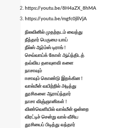
https://youtu.be/8H4aZX_8hMA
https://youtu.be/mgfc0jliVjA
நிலவினில் முதற்தடம் வைத்து
நீத்தார் பெருமை யாய்
நீல்ஸ் ஆர்ம்ஸ் டிராங் !
செவ்வாய்க் கோள் ஆய்ந்திடத்
தவ்விய தளவுளவி களை
நாசாவும்
ஈசாவும் கொண்டு இறக்கின !
வால்மீன் வயிற்றில் அடித்து
தூசிகளை ஆராய்ந்தார்
நாசா விஞ்ஞானிகள் !
விண்வெளியில் வால்மீன் ஒன்றை
விரட்டிச் சென்று வால் வீசிய
தூசியைப் பிடித்து வந்தார்