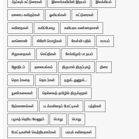
ஆய்வுக் கட்டுரைகள்
இசைக்கவியின் இதயம்
இலக்கியம்
ஏனைய கவிஞர்கள்
ஓவியங்கள்
கட்டுரைகள்
கவிதைகள்
கவிப்பேழை
கவியரசு கண்ணதாசன்
காணொலி
கிரேசி மொழிகள்
கேள்வி-பதில்
சமயம்
சிறுகதைகள்
செய்திகள்
சேக்கிழார் பா நயம்
ஜோதிடம்
தலையங்கம்
திருமால் திருப்புகழ்
திரை
தொடர்கதை
தொடர்கள்
நறுக்..துணுக்...
நுண்கலைகள்
நெல்லைத் தமிழில் திருக்குறள்
நேர்காணல்கள்
படக்கவிதைப் போட்டிகள்
பத்திகள்
பழகத் தெரிய வேணும்
பொது
பொது
போட்டிகளின் வெற்றியாளர்கள்
மரபுக் கவிதைகள்