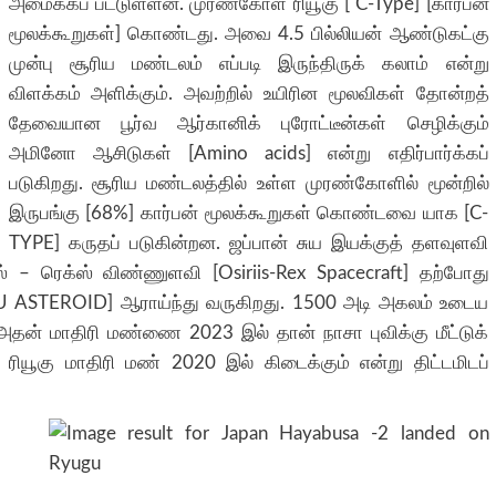
அமைக்கப் பட்டுள்ளன. முரண்கோள் ரியூகு [ C-Type] [கார்பன்
மூலக்கூறுகள்] கொண்டது. அவை 4.5 பில்லியன் ஆண்டுகட்கு
முன்பு சூரிய மண்டலம் எப்படி இருந்திருக் கலாம் என்று
விளக்கம் அளிக்கும். அவற்றில் உயிரின மூலவிகள் தோன்றத்
தேவையான பூர்வ ஆர்கானிக் புரோட்டீன்கள் செழிக்கும்
அமினோ ஆசிடுகள் [Amino acids] என்று எதிர்பார்க்கப்
படுகிறது. சூரிய மண்டலத்தில் உள்ள முரண்கோளில் மூன்றில்
இருபங்கு [68%] கார்பன் மூலக்கூறுகள் கொண்டவை யாக [C-
TYPE] கருதப் படுகின்றன. ஜப்பான் சுய இயக்குத் தளவுளவி
 – ரெக்ஸ் விண்ணுளவி [Osiriis-Rex Spacecraft] தற்போது
 ASTEROID] ஆராய்ந்து வருகிறது. 1500 அடி அகலம் உடைய
அதன் மாதிரி மண்ணை 2023 இல் தான் நாசா புவிக்கு மீட்டுக்
ரியூகு மாதிரி மண் 2020 இல் கிடைக்கும் என்று திட்டமிடப்