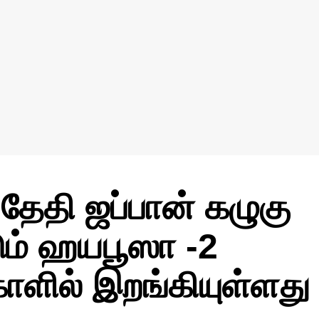
 தேதி ஜப்பான் கழுகு
ம் ஹயபூஸா -2
ோளில் இறங்கியுள்ளது