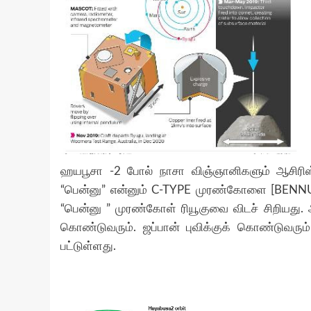
ஹயபூசா -2 போல் நாசா விஞ்ஞானிகளும் ஆசிரிஸ்
“பென்னு” என்னும் C-TYPE முரண்கோளை [BENNU
“பென்னு ” முரண்கோள் ரியூகுவை விடச் சிறியது. 
கொண்டுவரும். ஜப்பான் புவிக்குக் கொண்டுவரும் 
பட்டுள்ளது.