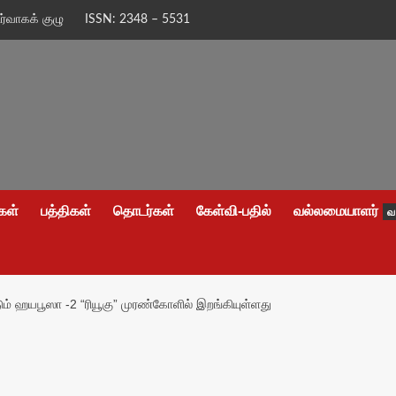
ிர்வாகக் குழு
ISSN: 2348 – 5531
கள்
பத்திகள்
தொடர்கள்
கேள்வி-பதில்
வல்லமையாளர்
வ
ும் ஹயபூஸா -2 “ரியூகு” முரண்கோளில் இறங்கியுள்ளது