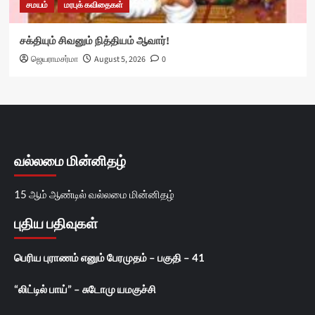
சமயம்
மரபுக் கவிதைகள்
சக்தியும் சிவனும் நித்தியம் ஆவார்!
ஜெயராமசர்மா
August 5, 2026
0
வல்லமை மின்னிதழ்
15 ஆம் ஆண்டில் வல்லமை மின்னிதழ்
புதிய பதிவுகள்
பெரிய புராணம் எனும் பேரமுதம் – பகுதி – 41
“லிட்டில் பாய்” – சுடோமு யமகுச்சி