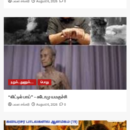
பவள சங்கரி
August 6, 2026
0
நறுக்..துணுக்...
பொது
“லிட்டில் பாய்” – சுடோமு யமகுச்சி
பவள சங்கரி
August 6, 2026
0