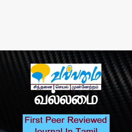
வல்லமை