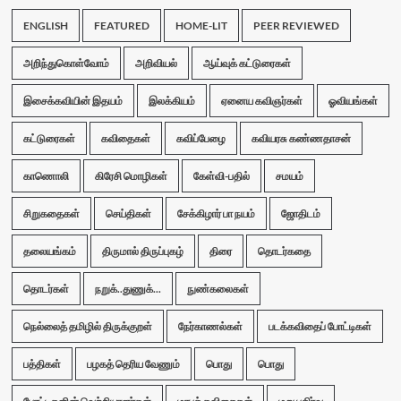
ENGLISH
FEATURED
HOME-LIT
PEER REVIEWED
அறிந்துகொள்வோம்
அறிவியல்
ஆய்வுக் கட்டுரைகள்
இசைக்கவியின் இதயம்
இலக்கியம்
ஏனைய கவிஞர்கள்
ஓவியங்கள்
கட்டுரைகள்
கவிதைகள்
கவிப்பேழை
கவியரசு கண்ணதாசன்
காணொலி
கிரேசி மொழிகள்
கேள்வி-பதில்
சமயம்
சிறுகதைகள்
செய்திகள்
சேக்கிழார் பா நயம்
ஜோதிடம்
தலையங்கம்
திருமால் திருப்புகழ்
திரை
தொடர்கதை
தொடர்கள்
நறுக்..துணுக்...
நுண்கலைகள்
நெல்லைத் தமிழில் திருக்குறள்
நேர்காணல்கள்
படக்கவிதைப் போட்டிகள்
பத்திகள்
பழகத் தெரிய வேணும்
பொது
பொது