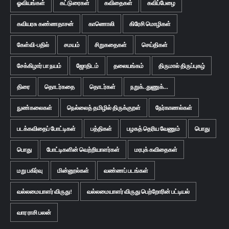
ஓவியங்கள்
கட்டுரைகள்
கவிதைகள்
கவிப்பேழை
கவியரசு கண்ணதாசன்
காணொலி
கிரேசி மொழிகள்
கேள்வி-பதில்
சமயம்
சிறுகதைகள்
செய்திகள்
சேக்கிழார் பா நயம்
ஜோதிடம்
தலையங்கம்
திருமால் திருப்புகழ்
திரை
தொடர்கதை
தொடர்கள்
நறுக்..துணுக்...
நுண்கலைகள்
நெல்லைத் தமிழில் திருக்குறள்
நேர்காணல்கள்
படக்கவிதைப் போட்டிகள்
பத்திகள்
பழகத் தெரிய வேணும்
பொது
பொது
போட்டிகளின் வெற்றியாளர்கள்
மரபுக் கவிதைகள்
மறு பகிர்வு
மின்னூல்கள்
வண்ணப் படங்கள்
வல்லமையாளர் விருது!
வல்லமையாளர் விருது பெற்றோரின் பட்டியல்
வார ராசி பலன்