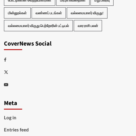
போட்டிகளின் வெற்றியாளர்கள்
மரபுக் கவிதைகள்
மறு பகிர்வு
மின்னூல்கள்
வண்ணப் படங்கள்
வல்லமையாளர் விருது!
வல்லமையாளர் விருது பெற்றோரின் பட்டியல்
வார ராசி பலன்
CoverNews Social
Facebook
Twitter
Youtube
Meta
Log in
Entries feed