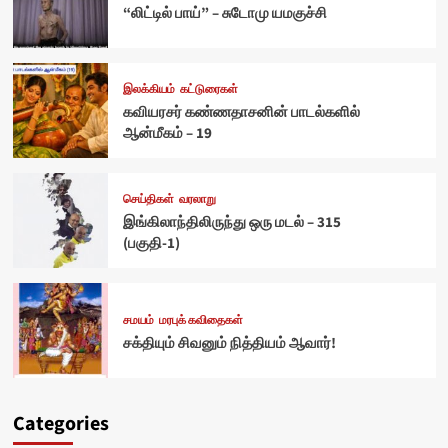
“லிட்டில் பாய்” – சுடோமு யமகுச்சி
இலக்கியம்
கட்டுரைகள்
கவியரசர் கண்ணதாசனின் பாடல்களில்
ஆன்மீகம் – 19
செய்திகள்
வரலாறு
இங்கிலாந்திலிருந்து ஒரு மடல் – 315
(பகுதி-1)
சமயம்
மரபுக் கவிதைகள்
சக்தியும் சிவனும் நித்தியம் ஆவார்!
Categories