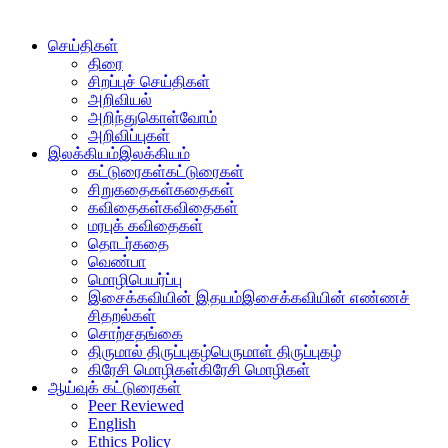
வல்லமை
செய்திகள்
திரை
சிறப்புச் செய்திகள்
அறிவியல்
அறிந்துகொள்வோம்
அறிவிப்புகள்
இலக்கியம்
இலக்கியம்
கட்டுரைகள்
கட்டுரைகள்
சிறுகதைகள்
கதைகள்
கவிதைகள்
கவிதைகள்
மரபுக் கவிதைகள்
தொடர்கதை
வெண்பா
மொழிபெயர்ப்பு
இசைக்கவியின் இதயம்
இசைக்கவியின் எண்ணச்
சிதறல்கள்
சொற்சதங்கை
திருமால் திருப்புகழ்
பெருமாள் திருப்புகழ்
கிரேசி மொழிகள்
கிரேசி மொழிகள்
ஆய்வுக் கட்டுரைகள்
Peer Reviewed
English
Ethics Policy