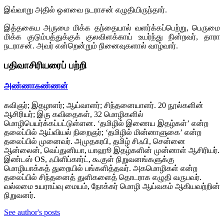
இவ்வாறு அதில் ஔவை நடராசன் எழுதியிருந்தார்.
இத்தகைய அருமை மிக்க தந்தையால் வளர்க்கப்பெற்று, பெருமை
மிக்க குடும்பத்துக்குக் குலவிளக்காய் உயர்ந்து நின்றவர், தாரா
நடராசன். அவர் என்றென்றும் நினைவுகளால் வாழ்வார்.
பதிவாசிரியரைப் பற்றி
அண்ணாகண்ணன்
கவிஞர்; இதழாளர்; ஆய்வாளர்; சிந்தனையாளர். 20 நூல்களின்
ஆசிரியர்; இரு கவிதைகள், 32 மொழிகளில்
மொழிபெயர்க்கப்பட்டுள்ளன. ‘தமிழில் இணைய இதழ்கள்’ என்ற
தலைப்பில் ஆய்வியல் நிறைஞர்; ‘தமிழில் மின்னாளுகை’ என்ற
தலைப்பில் முனைவர். அமுதசுரபி, தமிழ் சிஃபி, சென்னை
ஆன்லைன், வெப்துனியா, யாஹூ இதழ்களின் முன்னாள் ஆசிரியர்.
இண்டஸ் OS, ஃபிளிப்கார்ட், கூகுள் நிறுவனங்களுக்கு
மொழியாக்கத் துறையில் பங்களித்தவர். அகமொழிகள் என்ற
தலைப்பில் சிந்தனைத் துளிகளைத் தொடராக எழுதி வருபவர்.
வல்லமை உயராய்வு மையம், நோக்கர் மொழி ஆய்வகம் ஆகியவற்றின்
நிறுவனர்.
See author's posts