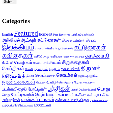
Categories
Featured
home-lit
English
அறிந்துகொள்வோம்
Peer Reviewed
ஆய்வுக் கட்டுரைகள்
அறிவியல்
இசைக்கவியின் இதயம்
இலக்கியம்
கட்டுரைகள்
ஓவியங்கள்
ஏனைய கவிஞர்கள்
கவிதைகள்
காணொலி
கவிப்பேழை
கவியரசு கண்ணதாசன்
சிறுகதைகள்
கிரேசி மொழிகள்
சமயம்
கேள்வி-பதில்
திருமால்
செய்திகள்
தலையங்கம்
சேக்கிழார் பா நயம்
ஜோதிடம்
திருப்புகழ்
தொடர்கள்
தொடர்கதை
திரை
நறுக்..துணுக்...
நுண்கலைகள்
நேர்காணல்கள்
நெல்லைத் தமிழில் திருக்குறள்
பத்திகள்
பொது
படக்கவிதைப் போட்டிகள்
பழகத் தெரிய வேணும்
போட்டிகளின் வெற்றியாளர்கள்
மரபுக் கவிதைகள்
மறு பகிர்வு
பொது
வண்ணப் படங்கள்
வல்லமையாளர் விருது!
மின்னூல்கள்
வல்லமையாளர்
வார ராசி பலன்
விருது பெற்றோரின் பட்டியல்
Facebook