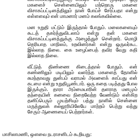
மகளைச் சென்னையிலும் மற்றொரு மகளை
விசாகப்பட்டினத்திலும் நான் போய்ச் சேர்ப்பதா என்று
எள்ளளவும் என் மாமனார் மனம் கலங்கவில்லை.
மன உறுதி மட்டும் இருந்தால் போதும். மலைகளையும்
கூடத் தகர்த்துவிடலாம் என்று தன் மகளை
விசாகப்பட்டினத்துக்கு அழைத்துச் சென்றார். மொழி
தெரியாத மாநிலம், உறவினர்கள் என்று ஒருவர்கூட
இல்லாத நிலை. கை உழைப்பைத் தவிர வேறு கதி
இல்லாத நிலை.
வீட்டுத் திண்ணை கிடைத்தால் போதும். என்
கண்ணிலும் மடியிலும் வளர்ந்த மகளைத் தோளில்
சுமந்தாவது துன்பம் வராமல் அவளைக் காப்பது என்
கடமை என்று உறுதிபூண்டார். ஒரு கதை படித்தது போல
இருக்கும். தாரா அம்மையாரின் தளராத மனமும்
தந்தையின் கனவை நிறைவேற்ற வேண்டும் என்கிற
தனிப்பெரும் முயற்சியும் பத்து நாளில் சென்னை
மருத்துவக் கல்லூரியிலேயே மாற்றம் பெற்று வந்து
சேரும் ஆணையைப் பெற்றார்கள்.
மாசிலாமணி, ஔவை நடராசனிடம் கூறியது: