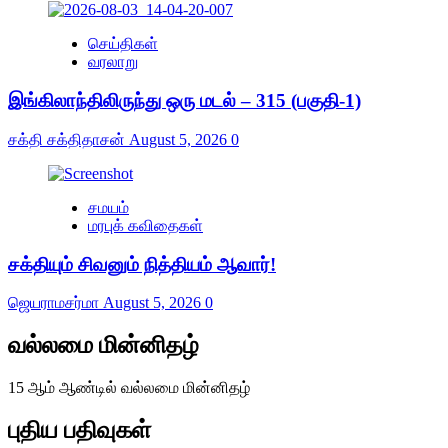
செய்திகள்
வரலாறு
இங்கிலாந்திலிருந்து ஒரு மடல் – 315 (பகுதி-1)
சக்தி சக்திதாசன்
August 5, 2026
0
சமயம்
மரபுக் கவிதைகள்
சக்தியும் சிவனும் நித்தியம் ஆவார்!
ஜெயராமசர்மா
August 5, 2026
0
வல்லமை மின்னிதழ்
15 ஆம் ஆண்டில் வல்லமை மின்னிதழ்
புதிய பதிவுகள்