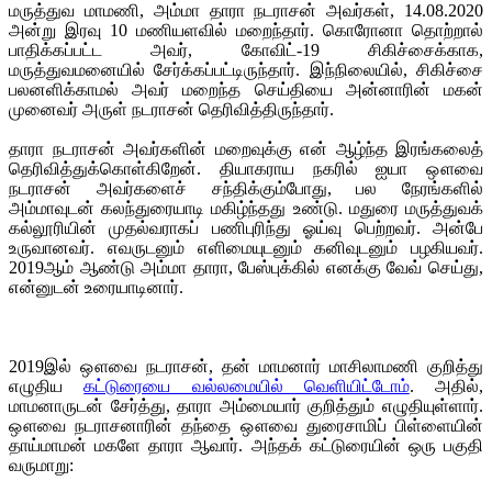
மருத்துவ மாமணி, அம்மா தாரா நடராசன் அவர்கள், 14.08.2020
அன்று இரவு 10 மணியளவில் மறைந்தார். கொரோனா தொற்றால்
பாதிக்கப்பட்ட அவர், கோவிட்-19 சிகிச்சைக்காக,
மருத்துவமனையில் சேர்க்கப்பட்டிருந்தார். இந்நிலையில், சிகிச்சை
பலனளிக்காமல் அவர் மறைந்த செய்தியை அன்னாரின் மகன்
முனைவர் அருள் நடராசன் தெரிவித்திருந்தார்.
தாரா நடராசன் அவர்களின் மறைவுக்கு என் ஆழ்ந்த இரங்கலைத்
தெரிவித்துக்கொள்கிறேன். தியாகராய நகரில் ஐயா ஔவை
நடராசன் அவர்களைச் சந்திக்கும்போது, பல நேரங்களில்
அம்மாவுடன் கலந்துரையாடி மகிழ்ந்தது உண்டு. மதுரை மருத்துவக்
கல்லூரியின் முதல்வராகப் பணிபுரிந்து ஓய்வு பெற்றவர். அன்பே
உருவானவர். எவருடனும் எளிமையுடனும் கனிவுடனும் பழகியவர்.
2019ஆம் ஆண்டு அம்மா தாரா, பேஸ்புக்கில் எனக்கு வேவ் செய்து,
என்னுடன் உரையாடினார்.
2019இல் ஔவை நடராசன், தன் மாமனார் மாசிலாமணி குறித்து
எழுதிய
கட்டுரையை வல்லமையில் வெளியிட்டோம்
. அதில்,
மாமனாருடன் சேர்த்து, தாரா அம்மையார் குறித்தும் எழுதியுள்ளார்.
ஔவை நடராசனாரின் தந்தை ஔவை துரைசாமிப் பிள்ளையின்
தாய்மாமன் மகளே தாரா ஆவார். அந்தக் கட்டுரையின் ஒரு பகுதி
வருமாறு: