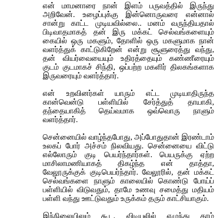
என் மாமனாரை நான் இளம் பருவத்தில் இருந்து
அறிவேன். உழைப்புக்கு இன்னொருவரை என்னால்
சான்று காட்ட முடியவில்லை.. மனம் வருந்தியதால்
பிடிவாதமாகத் தன் இரு மக்கட் செல்வங்களையும்
கையில் ஒரு மகளும், தோளில் ஒரு மகளுமாக நான்
வளர்த்துக் காட்டுகிறேன் என்று சூளுரைத்து வந்து,
தன் வியர்வையையும் உதிரத்தையும் கண்ணீரையும்
குடம் குடமாகச் சிந்தி, ஒப்பற்ற மகளிர் திலகங்களாக
இருவரையும் வளர்த்தார்.
என் உறவினர்கள் யாரும் எட்ட முடியாதிருந்த
கான்வென்டு பள்ளியில் சேர்த்துத் தாயாகி,
தந்தையாகித் தெய்வமாக ஒவ்வொரு நாளும்
வளர்த்தார்.
சென்னையில் வாழ்ந்தபோது, அப்போதுதான் இரண்டாம்
உலகப் போர் அச்சம் நிலவியது. சென்னையை விட்டு
எல்லோரும் குடி பெயர்ந்தார்கள். பெயருக்கு ஏற்ற
மாசிலாமணியாகத் திகழ்ந்த என் தாத்தா,
வேலூருக்குக் குடிபெயர்ந்தார். வேலூரில், தன் மக்கட்
செல்வங்களை நாளும் காலையில் கொண்டு போய்ப்
பள்ளியில் விடுவதும், தாமே உணவு சமைத்து மதியம்
பள்ளி வந்து ஊட்டுவதும் உருக்கம் தரும் காட்சியாகும்.
இந்நிலையிலும் கூட, விடியலில் எழுந்து தாம்