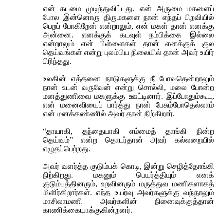
என் கடமை முடிந்துவிட்டது. என் அருமை மகளைப்
போல இன்னொரு திருமகளை நான் எந்தப் பிறவியில்
பெறப் போகிறேன் என்றாலும், என் மகள் தான் எனக்கு
அன்னை. எனக்குக் கடவுள் நம்பிக்கை இல்லை
என்றாலும் என் பிள்ளைகள் தான் எனக்குக் குல
தெய்வங்கள் என்று புலம்பிய நிலையில் தான் அவர் உயிர்
பிரிந்தது.
உலகின் எத்தனை நாடுகளுக்கு நீ போவதென்றாலும்
நான் உடன் வருவேன் என்று சொல்லி, மலை போன்ற
மனத்துணிவை மகளுக்கு ஊட்டினார். இப்போதும்கூட,
என் மனைவியைப் பார்த்து நான் பேசும்போதெல்லாம்
என் மனக்கண்ணில் அவர் தான் நிற்கிறார்.
“தாயாகி, தந்தையாகி எம்மைத் தாங்கி நின்ற
தெய்வம்” என்ற தொடர்தான் அவர் கல்லறையில்
எழுதப்பெற்றது.
அவர் வளர்த்த குடும்பக் கொடி, இன்று செழித்தோங்கி
நிற்கிறது. மகனும் பெயர்த்தியும் எனக்
குடும்பத்தினரும், உறவினரும் மருத்துவ மணிகளாகத்
மிளிர்கிறார்கள். எந்த உயர்வு அவர்களுக்கு வந்தாலும்
மாசிலாமணி அவர்களின் நினைவுக்குத்தான்
காணிக்கையாக்குகின்றனர்.