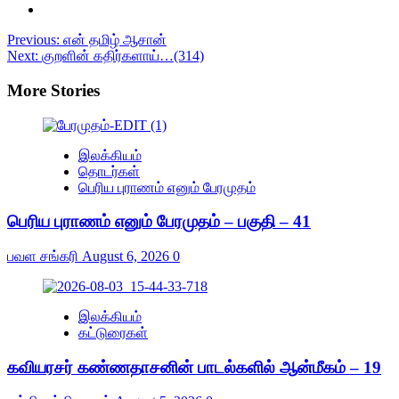
Post
Previous:
என் தமிழ் ஆசான்
Next:
குறளின் கதிர்களாய்…(314)
navigation
More Stories
இலக்கியம்
தொடர்கள்
பெரிய புராணம் எனும் பேரமுதம்
பெரிய புராணம் எனும் பேரமுதம் – பகுதி – 41
பவள சங்கரி
August 6, 2026
0
இலக்கியம்
கட்டுரைகள்
கவியரசர் கண்ணதாசனின் பாடல்களில் ஆன்மீகம் – 19