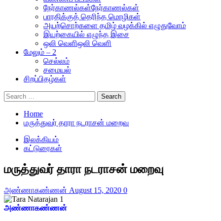
நேர்காணல்கள்
நேர்காணல்கள்
பாரதிக்குத் தெரிந்த மொழிகள்
அயற்சொற்களை தமிழ் வழக்கில் எழுதுவோம்
இயற்கையில் எழுந்த இசை
ஒலி வெளி
ஒலி வெளி
மேலும் – 2
செல்லம்
சமையல்
சிறப்பிதழ்கள்
Search
for:
Home
மருத்துவர் தாரா நடராசன் மறைவு
இலக்கியம்
கட்டுரைகள்
மருத்துவர் தாரா நடராசன் மறைவு
அண்ணாகண்ணன்
August 15, 2020
0
அண்ணாகண்ணன்