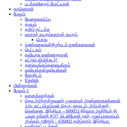
படக்கவிதைப் போட்டிகள்
காணொலி
மேலும்
வேலைவாய்ப்பு
சமயம்
தமிழ் தட்டச்சு
வாசகர் கடிதம்
வாசகர் கடிதம்
பொது
நுண்கலைகள்
நிழற்படம்,நுண்கலைகள்
பெட்டகம்
கவியரசு கண்ணதாசன்
சுட்டும் விழிச்சுடர்!
தலையங்கம்
தலையங்கம்
ஓவியங்கள்
ஓவியங்கள்
ஜோதிடம்
English
மின்னூல்கள்
மேலும் 1
வசனக்காரர்கள்
தொடர்பிற்கு
நிறுவனர் முனைவர் அண்ணாகண்ணன்
1ஆ, கட்டபொம்மன் தெரு, ஒரகடம், அம்பத்தூர்,
சென்னை, இந்தியா – 600053 நிர்வாக ஆசிரியர் தி
.பவள சங்கரி #!37, டெலிபோன் நகர், மூலப்பாளையம்
அஞ்சல், ஈரோடு – 636002 தமிழ்நாடு, இந்தியா.
வண்ணப் படங்கள்