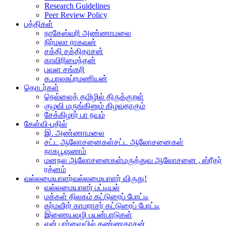
Research Guidelines
Peer Review Policy
பத்திகள்
நாகேஸ்வரி அண்ணாமலை
நிர்மலா ராகவன்
சக்தி சக்திதாசன்
காவிரிமைந்தன்
பவள சங்கரி
க.பாலசுப்ரமணியன்
தொடர்கள்
நெல்லைத் தமிழில் திருக்குறள்
குழவி மருங்கினும் கிழவதாகும்
சேக்கிழார் பா நயம்
கேள்வி-பதில்
இ. அண்ணாமலை
சட்ட ஆலோசனைகள்
சட்ட ஆலோசனைகள்
நாகபூஷணம்
மனநல ஆலோசனைகள்
மருத்துவ ஆலோசனை , ஸ்ரீதர்
ரத்னம்
வல்லமையாளர்
வல்லமையாளர் விருது!
வல்லமையாளர் பட்டியல்
மக்கள் திலகம் கட்டுரைப் போட்டி
கர்மவீரர் காமராசர் கட்டுரைப் போட்டி
இணையவழி பயன்பாடுகள்
என் பார்வையில் கண்ணதாசன்