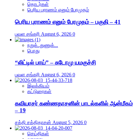
தொடர்கள்
பெரிய புராணம் எனும் பேரமுதம்
பெரிய புராணம் எனும் பேரமுதம் – பகுதி – 41
பவள சங்கரி
August 6, 2026
0
நறுக்..துணுக்...
பொது
“லிட்டில் பாய்” – சுடோமு யமகுச்சி
பவள சங்கரி
August 6, 2026
0
இலக்கியம்
கட்டுரைகள்
கவியரசர் கண்ணதாசனின் பாடல்களில் ஆன்மீகம்
– 19
சக்தி சக்திதாசன்
August 5, 2026
0
செய்திகள்