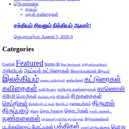
சமயம்
மரபுக் கவிதைகள்
சக்தியும் சிவனும் நித்தியம் ஆவார்!
ஜெயராமசர்மா
August 5, 2026
0
Categories
Featured
home-lit
English
அறிந்துகொள்வோம்
Peer Reviewed
ஆய்வுக் கட்டுரைகள்
அறிவியல்
இசைக்கவியின் இதயம்
இலக்கியம்
கட்டுரைகள்
ஓவியங்கள்
ஏனைய கவிஞர்கள்
கவிதைகள்
காணொலி
கவிப்பேழை
கவியரசு கண்ணதாசன்
சிறுகதைகள்
கிரேசி மொழிகள்
சமயம்
கேள்வி-பதில்
திருமால்
செய்திகள்
தலையங்கம்
சேக்கிழார் பா நயம்
ஜோதிடம்
திருப்புகழ்
தொடர்கள்
தொடர்கதை
திரை
நறுக்..துணுக்...
நுண்கலைகள்
நேர்காணல்கள்
நெல்லைத் தமிழில் திருக்குறள்
பத்திகள்
பொது
படக்கவிதைப் போட்டிகள்
பழகத் தெரிய வேணும்