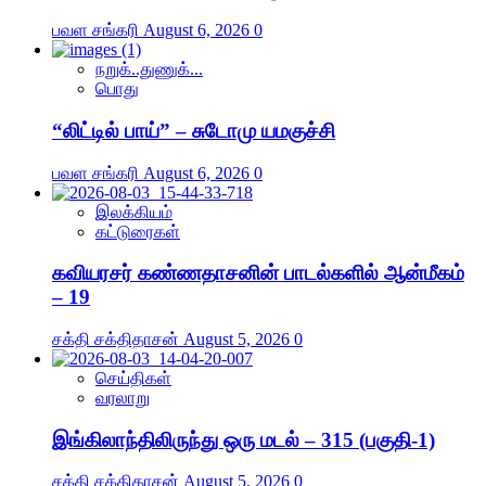
பவள சங்கரி
August 6, 2026
0
நறுக்..துணுக்...
பொது
“லிட்டில் பாய்” – சுடோமு யமகுச்சி
பவள சங்கரி
August 6, 2026
0
இலக்கியம்
கட்டுரைகள்
கவியரசர் கண்ணதாசனின் பாடல்களில் ஆன்மீகம்
– 19
சக்தி சக்திதாசன்
August 5, 2026
0
செய்திகள்
வரலாறு
இங்கிலாந்திலிருந்து ஒரு மடல் – 315 (பகுதி-1)
சக்தி சக்திதாசன்
August 5, 2026
0