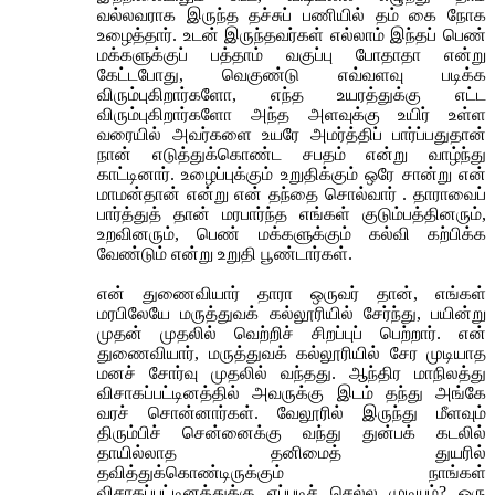
வல்லவராக இருந்த தச்சுப் பணியில் தம் கை நோக
உழைத்தார். உடன் இருந்தவர்கள் எல்லாம் இந்தப் பெண்
மக்களுக்குப் பத்தாம் வகுப்பு போதாதா என்று
கேட்டபோது, வெகுண்டு எவ்வளவு படிக்க
விரும்புகிறார்களோ, எந்த உயரத்துக்கு எட்ட
விரும்புகிறார்களோ அந்த அளவுக்கு உயிர் உள்ள
வரையில் அவர்களை உயரே அமர்த்திப் பார்ப்பதுதான்
நான் எடுத்துக்கொண்ட சபதம் என்று வாழ்ந்து
காட்டினார். உழைப்புக்கும் உறுதிக்கும் ஒரே சான்று என்
மாமன்தான் என்று என் தந்தை சொல்வார் . தாராவைப்
பார்த்துத் தான் மரபார்ந்த எங்கள் குடும்பத்தினரும்,
உறவினரும், பெண் மக்களுக்கும் கல்வி கற்பிக்க
வேண்டும் என்று உறுதி பூண்டார்கள்.
என் துணைவியார் தாரா ஒருவர் தான், எங்கள்
மரபிலேயே மருத்துவக் கல்லூரியில் சேர்ந்து, பயின்று
முதன் முதலில் வெற்றிச் சிறப்புப் பெற்றார். என்
துணைவியார், மருத்துவக் கல்லூரியில் சேர முடியாத
மனச் சோர்வு முதலில் வந்தது. ஆந்திர மாநிலத்து
விசாகப்பட்டினத்தில் அவருக்கு இடம் தந்து அங்கே
வரச் சொன்னார்கள். வேலூரில் இருந்து மீளவும்
திரும்பிச் சென்னைக்கு வந்து துன்பக் கடலில்
தாயில்லாத தனிமைத் துயரில்
தவித்துக்கொண்டிருக்கும் நாங்கள்
விசாகப்பட்டினத்துக்கு எப்படிச் செல்ல முடியும்? ஒரு