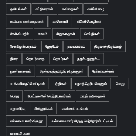
ஓவியங்கள்
கட்டுரைகள்
கவிதைகள்
கவிப்பேழை
கவியரசு கண்ணதாசன்
காணொலி
கிரேசி மொழிகள்
கேள்வி-பதில்
சமயம்
சிறுகதைகள்
செய்திகள்
சேக்கிழார் பா நயம்
ஜோதிடம்
தலையங்கம்
திருமால் திருப்புகழ்
திரை
தொடர்கதை
தொடர்கள்
நறுக்..துணுக்...
நுண்கலைகள்
நெல்லைத் தமிழில் திருக்குறள்
நேர்காணல்கள்
படக்கவிதைப் போட்டிகள்
பத்திகள்
பழகத் தெரிய வேணும்
பொது
பொது
போட்டிகளின் வெற்றியாளர்கள்
மரபுக் கவிதைகள்
மறு பகிர்வு
மின்னூல்கள்
வண்ணப் படங்கள்
வல்லமையாளர் விருது!
வல்லமையாளர் விருது பெற்றோரின் பட்டியல்
வார ராசி பலன்