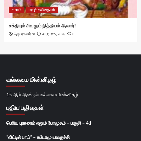
சமயம்
மரபுக் கவிதைகள்
சக்தியும் சிவனும் நித்தியம் ஆவார்!
ஜெயராமசர்மா
August 5, 2026
0
வல்லமை மின்னிதழ்
15 ஆம் ஆண்டில் வல்லமை மின்னிதழ்
புதிய பதிவுகள்
பெரிய புராணம் எனும் பேரமுதம் – பகுதி – 41
“லிட்டில் பாய்” – சுடோமு யமகுச்சி