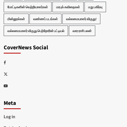
போட்டிகளின் வெற்றியாளர்கள்
மரபுக் கவிதைகள்
மறு பகிர்வு
மின்னூல்கள்
வண்ணப் படங்கள்
வல்லமையாளர் விருது!
வல்லமையாளர் விருது பெற்றோரின் பட்டியல்
வார ராசி பலன்
CoverNews Social
Facebook
Twitter
Youtube
Meta
Log in