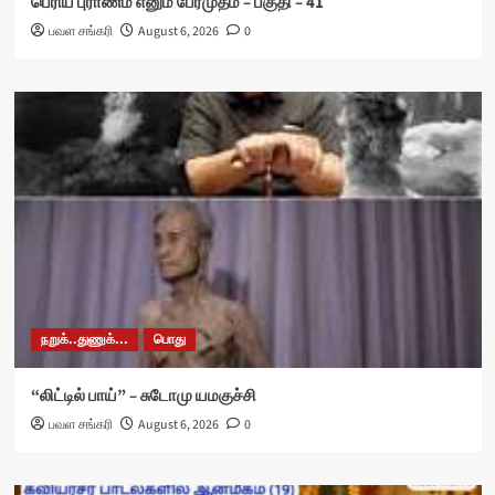
பெரிய புராணம் எனும் பேரமுதம் – பகுதி – 41
பவள சங்கரி
August 6, 2026
0
நறுக்..துணுக்...
பொது
“லிட்டில் பாய்” – சுடோமு யமகுச்சி
பவள சங்கரி
August 6, 2026
0