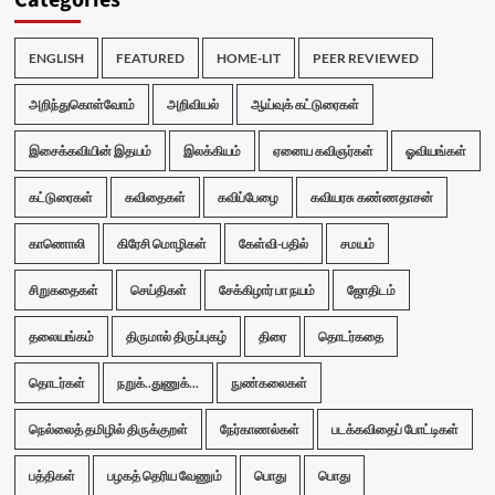
Categories
ENGLISH
FEATURED
HOME-LIT
PEER REVIEWED
அறிந்துகொள்வோம்
அறிவியல்
ஆய்வுக் கட்டுரைகள்
இசைக்கவியின் இதயம்
இலக்கியம்
ஏனைய கவிஞர்கள்
ஓவியங்கள்
கட்டுரைகள்
கவிதைகள்
கவிப்பேழை
கவியரசு கண்ணதாசன்
காணொலி
கிரேசி மொழிகள்
கேள்வி-பதில்
சமயம்
சிறுகதைகள்
செய்திகள்
சேக்கிழார் பா நயம்
ஜோதிடம்
தலையங்கம்
திருமால் திருப்புகழ்
திரை
தொடர்கதை
தொடர்கள்
நறுக்..துணுக்...
நுண்கலைகள்
நெல்லைத் தமிழில் திருக்குறள்
நேர்காணல்கள்
படக்கவிதைப் போட்டிகள்
பத்திகள்
பழகத் தெரிய வேணும்
பொது
பொது