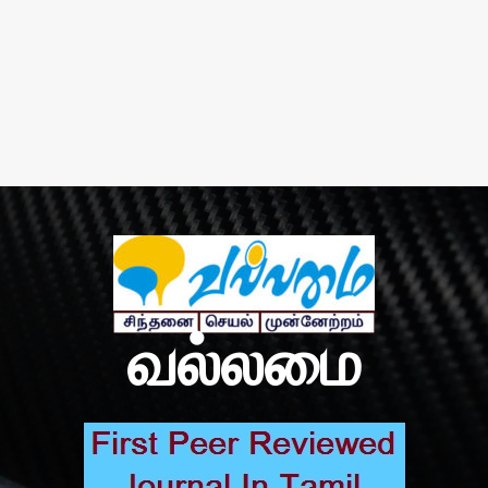
வல்லமை