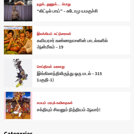
நறுக்..துணுக்...
பொது
“லிட்டில் பாய்” – சுடோமு யமகுச்சி
இலக்கியம்
கட்டுரைகள்
கவியரசர் கண்ணதாசனின் பாடல்களில்
ஆன்மீகம் – 19
செய்திகள்
வரலாறு
இங்கிலாந்திலிருந்து ஒரு மடல் – 315
(பகுதி-1)
சமயம்
மரபுக் கவிதைகள்
சக்தியும் சிவனும் நித்தியம் ஆவார்!