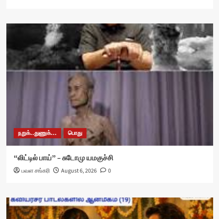
நறுக்..துணுக்...
பொது
“லிட்டில் பாய்” – சுடோமு யமகுச்சி
பவள சங்கரி
August 6, 2026
0