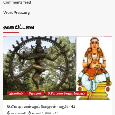
Comments feed
WordPress.org
தவற விட்டவை
இலக்கியம்
தொடர்கள்
பெரிய புராணம் எனும் பேரமுதம்
பெரிய புராணம் எனும் பேரமுதம் – பகுதி – 41
பவள சங்கரி
August 6, 2026
0