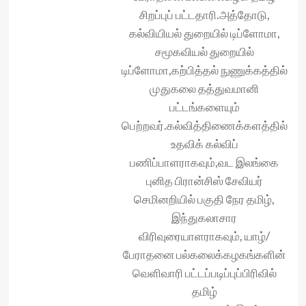
சிறப்புப் பட்டதாரி.அத்தோடு,
கல்வியியல் துறையில் டிப்ளோமா,
சமூகவியல் துறையில்
டிப்ளோமா,கற்பித்தல் நுணுக்கத்தில்
முதுகலை தத்துவமானி
பட்டங்களையும்
பெற்றவர்.கல்வித்திணைக்களத்தில்
உதவிக் கல்விப்
பணிப்பாளராகவும்,வட இலங்கை
புனித பிரான்சிஸ் சேவியர்
செமினறியில் பகுதி நேர‌ தமிழ்,
இந்துகலாசார
விரிவுரையாளராகவும், யாழ்/
பேராதனை பல்கலைக்கழகங்களின்
வெளிவாரி பட்டப்படிப்புப்பிரிவில்
தமிழ்