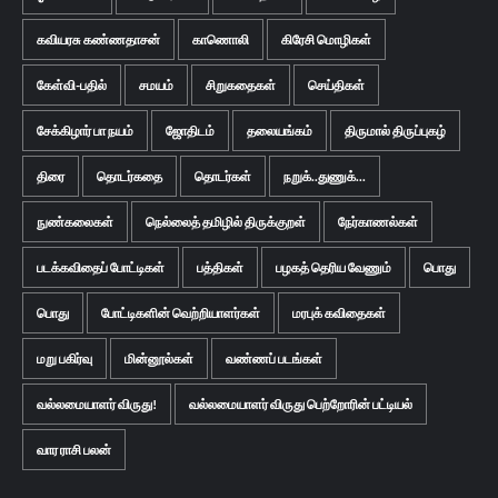
கவியரசு கண்ணதாசன்
காணொலி
கிரேசி மொழிகள்
கேள்வி-பதில்
சமயம்
சிறுகதைகள்
செய்திகள்
சேக்கிழார் பா நயம்
ஜோதிடம்
தலையங்கம்
திருமால் திருப்புகழ்
திரை
தொடர்கதை
தொடர்கள்
நறுக்..துணுக்...
நுண்கலைகள்
நெல்லைத் தமிழில் திருக்குறள்
நேர்காணல்கள்
படக்கவிதைப் போட்டிகள்
பத்திகள்
பழகத் தெரிய வேணும்
பொது
பொது
போட்டிகளின் வெற்றியாளர்கள்
மரபுக் கவிதைகள்
மறு பகிர்வு
மின்னூல்கள்
வண்ணப் படங்கள்
வல்லமையாளர் விருது!
வல்லமையாளர் விருது பெற்றோரின் பட்டியல்
வார ராசி பலன்