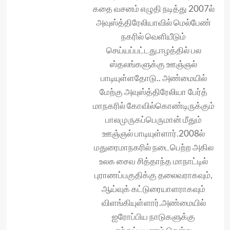
கதை வசனம் எழுதி நடித்து 2007ல்
அவுஸ்த்திரேலியாவில் மெல்பேண்
நகரில் வெளியீடும்
செய்யப்பட்டது.ஈழத்தில் பல
ஸ்தலங்க‌ளுக்கு ஊஞ்ஞல்
பாடியுள்ளதோடு.. அண்மையில்
மேற்கு அவுஸ்த்திரேலியா பேர்த்
மாநகரில் கோவில்கொண்டிருக்கும்
பாலமுருகப்பெருமான் மீதும்
ஊஞ்ஞல் பாடியுள்ளார்.2008ல்
மதுரைமாநகரில் நடைபெற்ற அகில
உலக சைவ‌ சித்தாந்த மாநாட்டில்
புராணப்பகுதிக்கு தலைவராகவும்,
ஆய்வுக் கட்டுரையாள‌ராகவும்
விளங்கியுள்ளார்.அண்மையில்
ஐரோப்பிய நாடுகளுக்கு