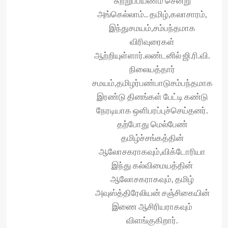
சுற்றுப்பயணம் சென்று
அங்கெல்லாம்.. தமிழ்,கலாசாரம்,
இந்துசமயம்,சம்பந்தமாக
விரிவுரைகள்
ஆற்றியுள்ளார்.லண்டனில் ஜி.ரி.வி.
நிலையத்தார்
சமயம்,தமிழர்பண்பாடுசம்பந்தமாக
இரண்டு தினங்கள் பேட்டி கண்டு
நேரடியாக ஒளிபரப்புச்செய்தனர்.
தற்போது மெல்பேண்
தமிழ்ச்சங்கத்தின்
ஆலோசகராகவும்,விக்டோரியா
இந்து கல்விமையத்தின்
ஆலோசகராகவும், தமிழ்
அவுஸ்த்திரேலியன் சஞ்சிகையின்
இணை ஆசிரியராகவும்
விளங்குகிறார்.