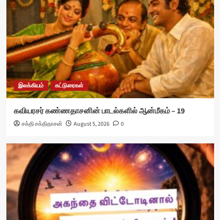
இலக்கியம்
கட்டுரைகள்
கவியரசர் கண்ணதாசனின் பாடல்களில் ஆன்மீகம் – 19
சக்தி சக்திதாசன்
August 5, 2026
0