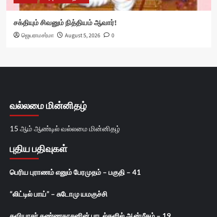
சக்தியும் சிவனும் நித்தியம் ஆவார்!
ஜெயராமசர்மா
August 5, 2026
0
வல்லமை மின்னிதழ்
15 ஆம் ஆண்டில் வல்லமை மின்னிதழ்
புதிய பதிவுகள்
பெரிய புராணம் எனும் பேரமுதம் – பகுதி – 41
“லிட்டில் பாய்” – சுடோமு யமகுச்சி
கவியரசர் கண்ணதாசனின் பாடல்களில் ஆன்மீகம் – 19