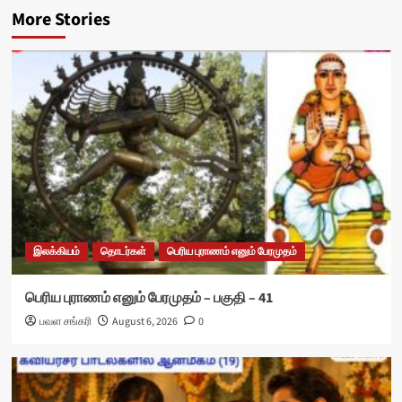
More Stories
இலக்கியம்
தொடர்கள்
பெரிய புராணம் எனும் பேரமுதம்
பெரிய புராணம் எனும் பேரமுதம் – பகுதி – 41
பவள சங்கரி
August 6, 2026
0