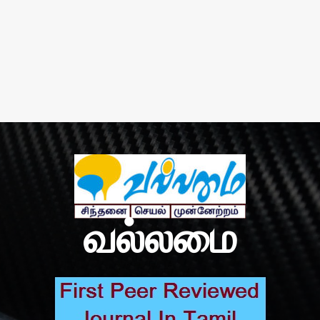
வல்லமை