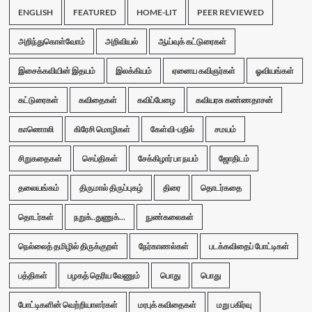
ENGLISH
FEATURED
HOME-LIT
PEER REVIEWED
அறிந்துகொள்வோம்
அறிவியல்
ஆய்வுக் கட்டுரைகள்
இசைக்கவியின் இதயம்
இலக்கியம்
ஏனைய கவிஞர்கள்
ஓவியங்கள்
கட்டுரைகள்
கவிதைகள்
கவிப்பேழை
கவியரசு கண்ணதாசன்
காணொலி
கிரேசி மொழிகள்
கேள்வி-பதில்
சமயம்
சிறுகதைகள்
செய்திகள்
சேக்கிழார் பா நயம்
ஜோதிடம்
தலையங்கம்
திருமால் திருப்புகழ்
திரை
தொடர்கதை
தொடர்கள்
நறுக்..துணுக்...
நுண்கலைகள்
நெல்லைத் தமிழில் திருக்குறள்
நேர்காணல்கள்
படக்கவிதைப் போட்டிகள்
பத்திகள்
பழகத் தெரிய வேணும்
பொது
பொது
போட்டிகளின் வெற்றியாளர்கள்
மரபுக் கவிதைகள்
மறு பகிர்வு