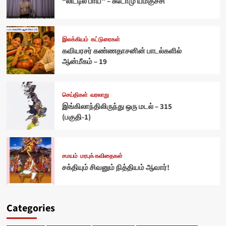
“லிட்டில் பாய்” – சுடோமு யமகுச்சி
இலக்கியம்
கட்டுரைகள்
கவியரசர் கண்ணதாசனின் பாடல்களில்
ஆன்மீகம் – 19
செய்திகள்
வரலாறு
இங்கிலாந்திலிருந்து ஒரு மடல் – 315
(பகுதி-1)
சமயம்
மரபுக் கவிதைகள்
சக்தியும் சிவனும் நித்தியம் ஆவார்!
Categories