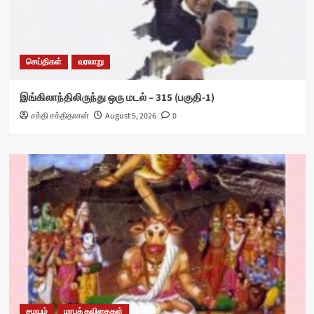
செய்திகள்
வரலாறு
இங்கிலாந்திலிருந்து ஒரு மடல் – 315 (பகுதி-1)
சக்தி சக்திதாசன்
August 5, 2026
0
சமயம்
மரபுக் கவிதைகள்