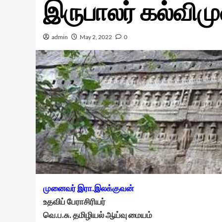
இருபாலர் கல்விமு
admin
May 2, 2022
0
முனைவர்
இரா
.
இலக்குவன்
உதவிப்
பேராசிரியர்
வெ
.
ப
.
சு
.
தமிழியல்
ஆய்வு
மையம்