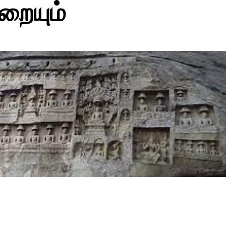
றையும்