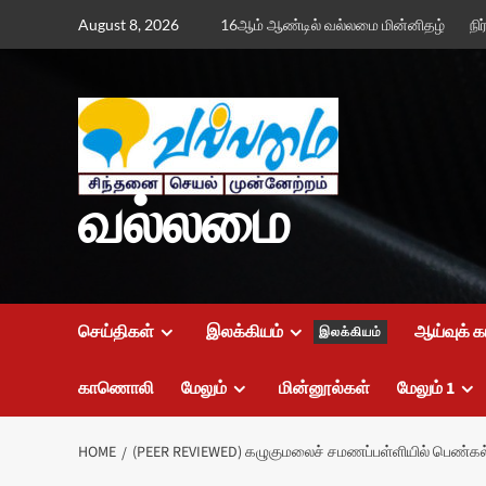
Skip
August 8, 2026
16ஆம் ஆண்டில் வல்லமை மின்னிதழ்
நி
to
content
வல்லமை
செய்திகள்
இலக்கியம்
ஆய்வுக் க
இலக்கியம்
காணொலி
மேலும்
மின்னூல்கள்
மேலும் 1
HOME
(PEER REVIEWED) கழுகுமலைச் சமணப்பள்ளியில் பெண்கல்வ