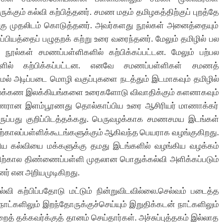
க்கும் கல்வி கற்பித்தனர். சமண மதம் தமிழகத்திற்குப் புறத்தே
்கு முதலிடம் கொடுத்தனர். அவர்களது நூல்கள் அனைத்தையும்
்பியத்தைப் பழுதறக் கற்று உரை வரைந்தனர். மேலும் தமிழில் பல
ூல்கள் சமணப்பள்ளிகளில் கற்பிக்கப்பட்டன. மேலும் பற்பல
ிகளில் கற்பிக்கப்பட்டன. எனவே சமணப்பள்ளிகள் சமணத்
ாமல் அடிப்படை மொழி வகுப்புகளை நடத்தும் இடமாகவும் தமிழில்
ழ் இலக்கண இலக்கியங்களை உரைகளோடு விவாதிக்கும் களனாகவும்
மணரான இளம்பூரணது தொல்காப்பிய உரை ஆசிரியர் மாணாக்கர்
ுப்பது குறிப்பிடத்தக்கது. பெருவழக்காக சமணசமய இடங்கள்
தற்காலப்பள்ளிக்கூடங்களுக்கும் ஆகிவந்த பெயராக வழங்குகிறது.
ய கல்வியை மக்களுக்கு தமது இடங்களில் வழங்கிய வழக்கம்
 பிற்கால திண்ணைப்பள்ளி முதலான பொதுக்கல்வி அளிக்கப்படும்
னர் என அறியமுடிகிறது.
வி கற்பிப்பதோடு மட்டும் நின்றுவிடவில்லை.செல்வம் படைத்த
ட்களிலும் இறந்தோருக்குச்செய்யும் இறுதிக்கடன் நாட்களிலும்
த் தக்கவர்க்குத் தானம் செய்தார்கள். அச்சுப்புத்தகம் இல்லாத