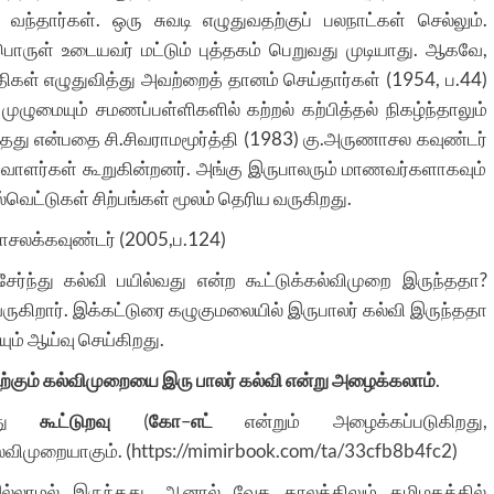
்தார்கள். ஒரு சுவடி எழுதுவதற்குப் பலநாட்கள் செல்லும்.
பொருள் உடையவர் மட்டும் புத்தகம் பெறுவது முடியாது. ஆகவே,
கள் எழுதுவித்து அவற்றைத் தானம் செய்தார்கள் (1954, ப.44)
ுழுமையும் சமணப்பள்ளிகளில் கற்றல் கற்பித்தல் நிகழ்ந்தாலும்
தது என்பதை சி.சிவராமமூர்த்தி (1983) கு.அருணாசல கவுண்டர்
வாளர்கள் கூறுகின்றனர். அங்கு இருபாலரும் மாணவர்களாகவும்
்வெட்டுகள் சிற்பங்கள் மூலம் தெரிய வருகிறது.
ணாசலக்கவுண்டர் (2005,ப.124)
ந்து கல்வி பயில்வது என்ற கூட்டுக்கல்விமுறை இருந்ததா?
வருகிறார். இக்கட்டுரை கழுகுமலையில் இருபாலர் கல்வி இருந்ததா
ும் ஆய்வு செய்கிறது.
 கற்கும் கல்விமுறையை இரு பாலர் கல்வி என்று அழைக்கலாம்
.
து
கூட்டுறவு
(
கோ
–
எட்
என்றும் அழைக்கப்படுகிறது,
விமுறையாகும். (
https://mimirbook.com/ta/33cfb8b4fc2
)
ல்லாமல் இருந்தது. ஆனால் வேத காலத்திலும் தமிழகத்தில்