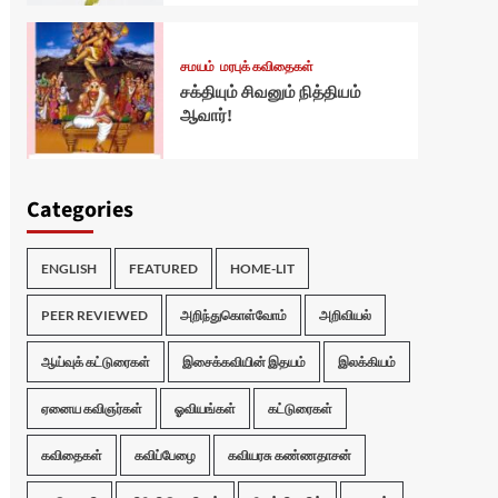
சமயம்
மரபுக் கவிதைகள்
சக்தியும் சிவனும் நித்தியம்
ஆவார்!
Categories
ENGLISH
FEATURED
HOME-LIT
PEER REVIEWED
அறிந்துகொள்வோம்
அறிவியல்
ஆய்வுக் கட்டுரைகள்
இசைக்கவியின் இதயம்
இலக்கியம்
ஏனைய கவிஞர்கள்
ஓவியங்கள்
கட்டுரைகள்
கவிதைகள்
கவிப்பேழை
கவியரசு கண்ணதாசன்