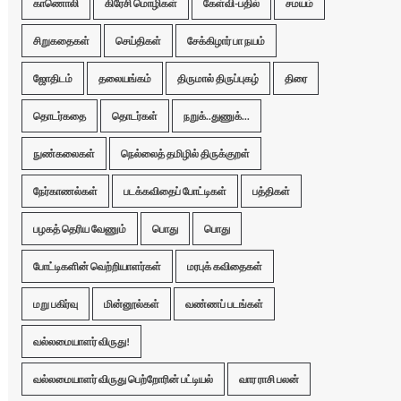
காணொலி
கிரேசி மொழிகள்
கேள்வி-பதில்
சமயம்
சிறுகதைகள்
செய்திகள்
சேக்கிழார் பா நயம்
ஜோதிடம்
தலையங்கம்
திருமால் திருப்புகழ்
திரை
தொடர்கதை
தொடர்கள்
நறுக்..துணுக்...
நுண்கலைகள்
நெல்லைத் தமிழில் திருக்குறள்
நேர்காணல்கள்
படக்கவிதைப் போட்டிகள்
பத்திகள்
பழகத் தெரிய வேணும்
பொது
பொது
போட்டிகளின் வெற்றியாளர்கள்
மரபுக் கவிதைகள்
மறு பகிர்வு
மின்னூல்கள்
வண்ணப் படங்கள்
வல்லமையாளர் விருது!
வல்லமையாளர் விருது பெற்றோரின் பட்டியல்
வார ராசி பலன்