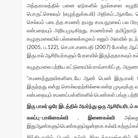
அந்தகாலத்தில் பனை ஏடுகளில் நூல்களை எழுதி வந
பொருட்செலவும் (எழுத்துக்கூலி) அதிகம்..ஆகவே, 
செல்வம் படைத்த சமணர் தமது சமயநூலைப் பல பிரதி
என்பதையும் அறியமுடிகிறது. சமணர்கள் தமிழ்நாடு ம
கழுகுமலையில் பல்கலைக்கழகம் எனும் அளவில் நடந்
(2005, ப.122), செ.மா.கணபதி (2007) போன்ற ஆய்
இருபால் ஆசிரியர்களும் பேரளவில் இருந்ததாகவும் கல
கழுகுமலை பற்றிய கட்டுரையில் ராவ்சாகிப் கு. அரு
“சமணத்துறவிகளிடையே ஆண் பெண் இருபாலர் சேர்
இருந்தது என்று சொல்வதற்கில்லை என்ற முடிவுக்கு 
என்பதையும் சமணப்பள்ளிகளில் பெண்கள் பங்கு பற்றிய
இரு பாலர் ஒரே இடத்தில் அமர்ந்து ஒரு ஆசிரியரிடம்
கலப்பு
–
பாலினகல்வி
,
இணைகல்வி
அல்ல
இதுஆண்களும்பெண்களும்ஒன்றாக கல்வி கற்கும்கல்
இந்தியாவில் பெண் கல்வி இடைக்காலங்களில் இ