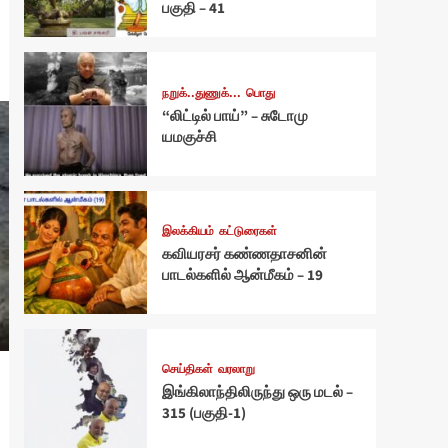
பகுதி – 41
நறுக்..துணுக்...
பொது
“லிட்டில் பாய்” – சுடோமு
யமகுச்சி
இலக்கியம்
கட்டுரைகள்
கவியரசர் கண்ணதாசனின்
பாடல்களில் ஆன்மீகம் – 19
செய்திகள்
வரலாறு
இங்கிலாந்திலிருந்து ஒரு மடல் –
315 (பகுதி-1)