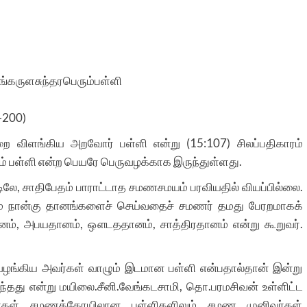
கங்கருளசுந்தரபெரும்பள்ளி
-200)
ை விளங்கிய அறவோர் பள்ளி என்று (15:107) சிலப்பதிகாரம்
ும் பள்ளி என்ற பெயரே பெருவழக்காக இருந்துள்ளது.
ிலே, சாதிபேதம் பாராட்டாத சமணசமயம் பரவியதில் வியப்பில்லை.
னும் நான்கு தானங்களைச் செய்வதைச் சமணர் தமது பேரறமாகக்
னம், அபயதானம், ஔடததானம், சாத்திரதானம் என்று கூறுவர்.
ழங்கிய அவர்கள் வாழும் இடமான பள்ளி என்பதால்தான் இன்று
 வந்தது என்று மயிலை.சீனி.வேங்கடசாமி, தொ.பரமசிவன் உள்ளிட்ட
மணர்கள் சமணக்கோயிலான பள்ளிகளிலும் சமண முனிவர்கள்