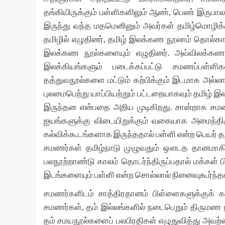
தங்கியிருக்கும் பள்ளிகளிலும் ஆண், பெண் இருபாலரு
இருந்து வந்த மதமெனினும் அவர்கள் தமிழ்மொழிக
தமிழில் எழுதினர், தமிழ் இலக்கண நூலாம் தொல்காப
இலக்கண நூல்களையும் எழுதினர். அவ்விலக்கண ந
இலக்கியங்களும் படைக்கப்பட்டு சமணப்பள்ள
தத்துவநூல்களை மட்டும் கற்பிக்கும் இடமாக அல்ல
புலமைபெற்று யாப்பியற்றும் பட்டறையாகவும் தமி
இருந்தன என்பதை அறிய முடிகிறது. சான்றாக ச
ஐயங்களுக்கு விடையிறுக்கும் வகையாக அமைந்திர
கல்விக்கூடங்களாக இருந்ததால் பள்ளி என்ற பெயர் 
சமணர்கள் தமிழ்நாடு முழுவதும் ஔடத தானமாகி
பலநூற்றாண்டு காலம் தொடர்ந்திருப்பதால் மக்கள்
இடங்களையும் பள்ளி என்ற சொல்லால் நினைவுகூர்ந்த
சமணர்களிடம் சாத்திரதானம் பிள்ளைகளுக்குக் கல்
சமணர்கள், தம் இல்லங்களில் நடைபெறும் திருமண நா
தம் சமயநூல்களைப் பலபிரதிகள் எழுதுவித்து அவற்றை