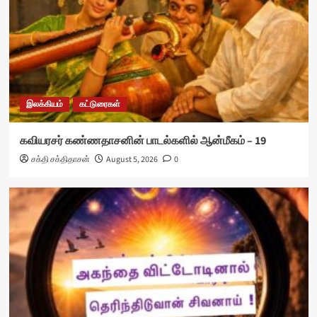
இலக்கியம்
கட்டுரைகள்
கவியரசர் கண்ணதாசனின் பாடல்களில் ஆன்மீகம் – 19
சக்தி சக்திதாசன்
August 5, 2026
0