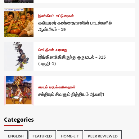
இலக்கியம்
கட்டுரைகள்
கவியரசர் கண்ணதாசனின் பாடல்களில்
ஆன்மீகம் – 19
செய்திகள்
வரலாறு
இங்கிலாந்திலிருந்து ஒரு மடல் – 315
(பகுதி-1)
சமயம்
மரபுக் கவிதைகள்
சக்தியும் சிவனும் நித்தியம் ஆவார்!
Categories
ENGLISH
FEATURED
HOME-LIT
PEER REVIEWED