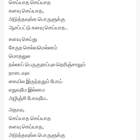
செய்யாத செய்யாத
களவு செய்யாத
,
அடுத்தவுங்க பொருளுக்கு
ஆசப்பட்டு களவு செய்யாத..
களவு செய்து
சேருற செல்வமெல்லாம்
மொதலுல
நல்லாப் பெருகுறாப்புல தெரிஞ்சாலும்
நாளடவுல
கையில இருந்ததும் போய்
எதுவுமே இல்லாம
அழிஞ்சி போவுமே..
அதால
,
செய்யாத செய்யாத
களவு செய்யாத
,
அடுத்தவுங்க பொருளுக்கு