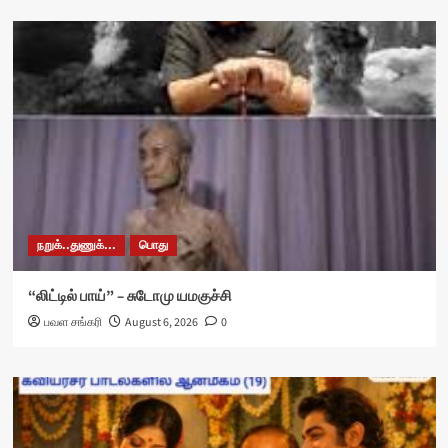
நறுக்..துணுக்...
பொது
“லிட்டில் பாய்” – சுடோமு யமகுச்சி
பவள சங்கரி
August 6, 2026
0