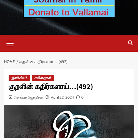
Primary
Menu
HOME
குறளின் கதிர்களாய்…(492)
இலக்கியம்
கவிதைகள்
குறளின் கதிர்களாய்…(492)
செண்பக ஜெகதீசன்
April 22, 2024
0