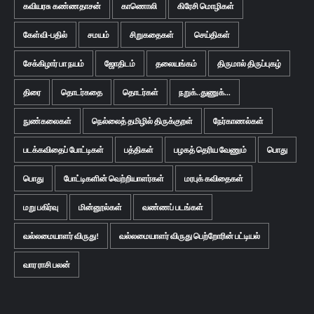
கவியரசு கண்ணதாசன்
காணொலி
கிரேசி மொழிகள்
கேள்வி-பதில்
சமயம்
சிறுகதைகள்
செய்திகள்
சேக்கிழார் பா நயம்
ஜோதிடம்
தலையங்கம்
திருமால் திருப்புகழ்
திரை
தொடர்கதை
தொடர்கள்
நறுக்..துணுக்...
நுண்கலைகள்
நெல்லைத் தமிழில் திருக்குறள்
நேர்காணல்கள்
படக்கவிதைப் போட்டிகள்
பத்திகள்
பழகத் தெரிய வேணும்
பொது
பொது
போட்டிகளின் வெற்றியாளர்கள்
மரபுக் கவிதைகள்
மறு பகிர்வு
மின்னூல்கள்
வண்ணப் படங்கள்
வல்லமையாளர் விருது!
வல்லமையாளர் விருது பெற்றோரின் பட்டியல்
வார ராசி பலன்