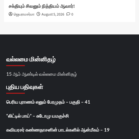
சக்தியும் சிவனும் நித்தியம் ஆவார்!
ஜெயராமசர்மா
August 5, 2026
0
வல்லமை மின்னிதழ்
15 ஆம் ஆண்டில் வல்லமை மின்னிதழ்
புதிய பதிவுகள்
பெரிய புராணம் எனும் பேரமுதம் – பகுதி – 41
“லிட்டில் பாய்” – சுடோமு யமகுச்சி
கவியரசர் கண்ணதாசனின் பாடல்களில் ஆன்மீகம் – 19