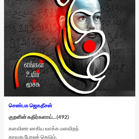
செண்பக
ஜெகதீசன்
குறளின் கதிர்களாய்…(
492)
களவினா லாகிய வாக்க மளவிறந்
தாவது போலக் கெடும்.