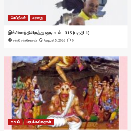
செய்திகள்
வரலாறு
இங்கிலாந்திலிருந்து ஒரு மடல் – 315 (பகுதி-1)
சக்தி சக்திதாசன்
August 5, 2026
0
சமயம்
மரபுக் கவிதைகள்