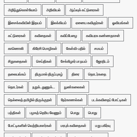
அறிந்துகொள்வோம்
அறிவியல்
ஆய்வுக் கட்டுரைகள்
இசைக்கவியின் இதயம்
இலக்கியம்
ஏனைய கவிஞர்கள்
ஓவியங்கள்
கட்டுரைகள்
கவிதைகள்
கவிப்பேழை
கவியரசு கண்ணதாசன்
காணொலி
கிரேசி மொழிகள்
கேள்வி-பதில்
சமயம்
சிறுகதைகள்
செய்திகள்
சேக்கிழார் பா நயம்
ஜோதிடம்
தலையங்கம்
திருமால் திருப்புகழ்
திரை
தொடர்கதை
தொடர்கள்
நறுக்..துணுக்...
நுண்கலைகள்
நெல்லைத் தமிழில் திருக்குறள்
நேர்காணல்கள்
படக்கவிதைப் போட்டிகள்
பத்திகள்
பழகத் தெரிய வேணும்
பொது
பொது
போட்டிகளின் வெற்றியாளர்கள்
மரபுக் கவிதைகள்
மறு பகிர்வு