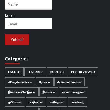
Email
Categories
ENGLISH
FEATURED
HOME-LIT
PEER REVIEWED
அறிந்துகொள்வோம்
அறிவியல்
ஆய்வுக் கட்டுரைகள்
இசைக்கவியின் இதயம்
இலக்கியம்
ஏனைய கவிஞர்கள்
ஓவியங்கள்
கட்டுரைகள்
கவிதைகள்
கவிப்பேழை