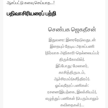
ஆசப்பட்டு களவு செய்யாத…!
பதிவாசிரியரைப் பற்றி
செண்பக ஜெகதீசன்
இதுவரை: இரைதேடுவதுடன்
இறையும் தேடிய அரசுப்பணி
(நிர்வாக அதிகாரி-நெல்லையப்பர்
திருக்கோவில்).
இப்போது: மேலாளர்,
காசித்திருமடம்,
ஆச்சிரமம்(சுசீந்திரம்).
ஓய்வுநேரப் பணிகள்:
ரசனை(இயற்கை, இலக்கியம்),
எழுத்துப் பணிகள் (பெரும்பாலும்
கவிதைகள்)…