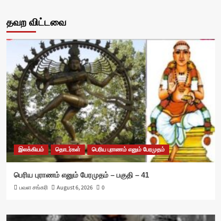
தவற விட்டவை
இலக்கியம்
தொடர்கள்
பெரிய புராணம் எனும் பேரமுதம்
பெரிய புராணம் எனும் பேரமுதம் – பகுதி – 41
பவள சங்கரி
August 6, 2026
0