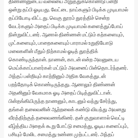
திண்ணனுடைய வலையை அறுத்துக்கொண்டு பன்றி
ஒன்று தப்பி ஓடியது. வேட்டை நாய்களும் பிடிக்க முடியாமல்
தப்பியோடி விட்டது. வெகு தூரம் துரத்திச் சென்ற
வேடர்களும் அதைப் பிடிக்க முடியாமல் களைத்துப்போய்
நின்றுவிட்டனர். ஆனால் திண்ணன் மட்டும் கற்களையும்,
முட்களையும், பாறைகளையும் பாராமல் உறுதியோடு
மலைகளின் மீதும் நிற்காமல் ஓடித் துரத்திக்
கொண்டிருந்தான். நாணன், காடன் என்ற அவனுடைய
மெய்க்காப்பாளர்கள் மட்டும் அவனைப் பின்தொடர்ந்தனர்.
அந்தப் பன்றியும் காற்றினும் அதிக வேகத்துடன்
பறந்தோடிக் கொண்டிருந்தது. ஆனாலும் திண்ணன்
அதனினும் வேகமாக ஓடி அதைப் பிடித்துவிட்டான்.
பின்தங்கியிருந்த நாணனும், காடனும் வந்து சேர்ந்து,
தங்கள் தலைவனின் ஆற்றலைக் கண்டு வியந்து அவனது
வீரத்திற்குத் தலைவணங்கினர். தன் குறுவாளால் வெட்டி
வீழ்த்திய அதைக் கூறு போட்டு சமைத்து, ஓடிய களைப்பும்,
பசியும் மேலிட சமைத்து உண்ண முற்பட்டனர். அந்தப்