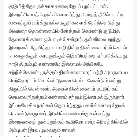
குடுமித் தேவருக்காக உணவு தேடப் புறப்பட்டான்.
இறைச்சியைத் தேடிக் கொணர்ந்து அதைத் தீயில் வாட்டி,
சுவைத்துப் பார்த்து நல்ல பகுதிகளைத் தேர்ந்தெடுத்து
அவற்றை தொன்னையில் சேர்த்துக் கொண்டு குடுமித்
தேவரைக் காண ஓடோடிச் சென்றார். தன்னிலை மறந்து
இறைவன் மீது பித்தாக மாறி நின்ற திண்ணனாரின் செயல்
நாணனுக்கும், காடனுக்கும் ஆச்சரியத்தை ஏற்படுத்தியது.
நாடு திரும்பும் எண்ணமே இல்லாமல் அங்கேயே
சுற்றிக்கொண்டிருக்கும் திண்ணனாரைப் பற்றி அவருடைய
பெற்றோரிடம் சொல்லி ஆவண செய்ய வேண்டும் என்று
திரும்பிச் சென்றனர். ஆனால் திண்ணனார் மட்டும் தம்
செயலை நிறுத்தும் எண்ணம் சற்றும் இல்லாமல் இருந்தார்.
இப்படியே சில நாட்கள் தொடர்ந்தது. பகலில் உணவு தேடிக்
கொண்டுவருபவர், இரவில் வனவிலங்குகள் வந்து
இறைவனைத் துன்புறுத்தக் கூடுமோ என்ற அச்சத்தில் வில்
அம்புடன் இரவு முழுவதும் காவல்