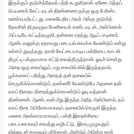
இருக்கும் குடுமித்தேவர் பற்றி கூறுகிறான். ஏனோ அந்தப்
பெயரைக் கேட்டவுடன் திண்ணனாருக்கு ஒரு பேரின்ப
உணர்வு ஏற்பட்டது. மலையேறிய அவர் அங்கு குடுமித்
தேவரின் திருவுருவ மேனியைக் கண்டவுடன், அன்பினால்
அப்படியே கட்டித்தழுவி, தன்னை மறந்து ஆடிப் பாடினார்.
ஆண்டவனுக்கு ஏதாவது படையல் வைக்க வேண்டும் என்று
உள்ளம் துடித்தது. தான் வேட்டையாடிய பன்றியை, காடன்
தீமூட்டி பக்குவமாக சுட்டு வைத்திருந்தான். ஓடிச் சென்று
அதை ஒரு கையிலும், மறு கையில் வில் இருந்ததால்,
பூக்களைப் பறித்து அதைத் தன் தலையில்
செருகிக்கொண்டும், தண்ணீர் வேண்டுமே அதனை தன்
வாய் நிறைய நிறைத்துக்கொண்டும் ஓடி வந்தான்
திண்ணன். ஆண்டவன் மீது இருந்த அதீத அன்பினால், தம்
வாய் நீரை அபிசேகமாகவும், தலையில் செருகி இருந்த
மலரை அலங்காரமாகவும், பன்றி இறைச்சியை
படையலாகவும் வைத்து வழிபட்டு, இரவு முழுவதும்
வில்லுடன் காவலும் புரிந்தான். மீண்டும் அடுத்த நாள்