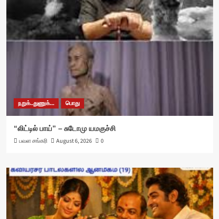
நறுக்..துணுக்...
பொது
“லிட்டில் பாய்” – சுடோமு யமகுச்சி
பவள சங்கரி
August 6, 2026
0