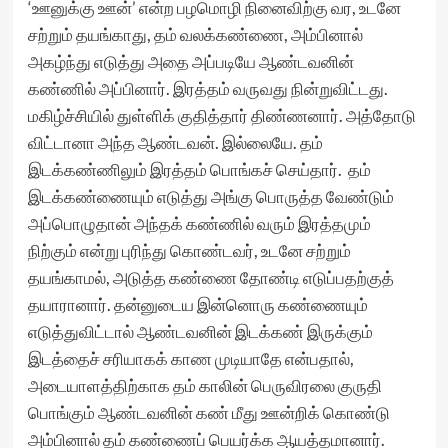
‘ஊனுக்கு ஊன்’ என்ற பழமொழி நினைவிற்கு வர, உடனே
சற்றும் தயங்காது, தம் வலக்கண்ணை, அம்பினால்
அகழ்ந்து எடுத்து அதை அப்படியே ஆண்டவனின்
கண்ணில் அப்பினார். இரத்தம் வருவது நின்றுவிட்டது.
மகிழ்ச்சியில் துள்ளிக் குதித்தார் திண்ணனார். அத்தோடு
விட்டானா அந்த ஆண்டவன். இல்லையே. தம்
இடக்கண்ணிலும் இரத்தம் பொங்கச் செய்தார். தம்
இடக்கண்ணையும் எடுத்து அங்கு பொருத்த வேண்டும்
அப்பொழுதான் அந்தக் கண்ணில் வரும் இரத்தமும்
நிற்கும் என்று புரிந்து கொண்டவர், உடனே சற்றும்
தயங்காமல், அடுத்த கண்ணை தோண்டி எடுப்பதற்குத்
தயாரானார். தன்னுடைய இன்னொரு கண்ணையும்
எடுத்துவிட்டால் ஆண்டவனின் இடக்கண் இருக்கும்
இடத்தைச் சரியாகக் காண முடியாதே என்பதால்,
அடையாளத்திற்காக தம் காலின் பெருவிரலை குருதி
பொங்கும் ஆண்டவனின் கண் மீது ஊன்றிக் கொண்டு
அம்பினால் தம் கண்ணைப் பெயர்க்க ஆயத்தமானார்.