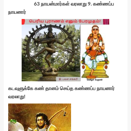
63
நாயன்மார்கள் வரலாறு 9. கண்ணப்ப
நாயனார்
கடவுளுக்கே கண் தானம் செய்த கண்ணப்ப நாயனா
ர்
வரலாறு!