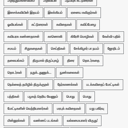
அறிந்துகொள்வோம்
அறிவியல்
ஆய்வுக் கட்டுரைகள்
இசைக்கவியின் இதயம்
இலக்கியம்
ஏனைய கவிஞர்கள்
ஓவியங்கள்
கட்டுரைகள்
கவிதைகள்
கவிப்பேழை
கவியரசு கண்ணதாசன்
காணொலி
கிரேசி மொழிகள்
கேள்வி-பதில்
சமயம்
சிறுகதைகள்
செய்திகள்
சேக்கிழார் பா நயம்
ஜோதிடம்
தலையங்கம்
திருமால் திருப்புகழ்
திரை
தொடர்கதை
தொடர்கள்
நறுக்..துணுக்...
நுண்கலைகள்
நெல்லைத் தமிழில் திருக்குறள்
நேர்காணல்கள்
படக்கவிதைப் போட்டிகள்
பத்திகள்
பழகத் தெரிய வேணும்
பொது
பொது
போட்டிகளின் வெற்றியாளர்கள்
மரபுக் கவிதைகள்
மறு பகிர்வு
மின்னூல்கள்
வண்ணப் படங்கள்
வல்லமையாளர் விருது!