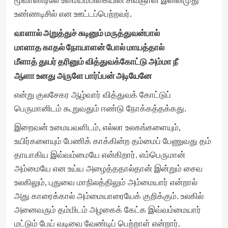
மூவாண்டிலே உமையம்பிகையின் சிவஞான இன்னமுது
உண்ணடிசில் என ஊட்டப்பெற்றவர்.
வாளால் அறுத்துச் சுடினும் மருத்துவன்பால்
மாளாத காதல் நோயாளன் போல் மாயத்தால்
மீளாத் துயர் தரினும் வித்துவக்கோட்டு அம்மா நீ
ஆளா உனது அருளே பார்ப்பன் அடியேனே
என்று குலசேகர ஆழ்வார் வித்துவக் கோட்டுப்
பெருமானிடம் கூறுவதும் ஈண்டு நோக்கத்தக்கது.
இறைவன் உமையவளிடம், எல்லா உலகங்களையும்,
உயிர்களையும் பேணிக் காக்கின்ற தம்மைப் பேணுவது தம்
தாயாகிய இவ்வம்மையே என்கிறார். எம்பெருமான்
அம்மையே என உய்ய அழைத்ததால்தான் இன்றும் சைவ
உலகிலும், புதுவை மாநிலத்திலும் அம்மையார் என்றால்
அது காரைக்கால் அம்மையாரையேக் குறிக்கும். உலகில்
அனைவரும் தம்மிடம் அழகைக் கேட்க இவ்வம்மையார்
மட்டும் பேய் வடிவை வேண்டிப் பெற்றாள் என்றார்.