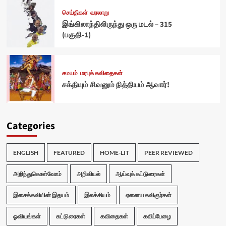
செய்திகள்
வரலாறு
இங்கிலாந்திலிருந்து ஒரு மடல் – 315
(பகுதி-1)
சமயம்
மரபுக் கவிதைகள்
சக்தியும் சிவனும் நித்தியம் ஆவார்!
Categories
ENGLISH
FEATURED
HOME-LIT
PEER REVIEWED
அறிந்துகொள்வோம்
அறிவியல்
ஆய்வுக் கட்டுரைகள்
இசைக்கவியின் இதயம்
இலக்கியம்
ஏனைய கவிஞர்கள்
ஓவியங்கள்
கட்டுரைகள்
கவிதைகள்
கவிப்பேழை