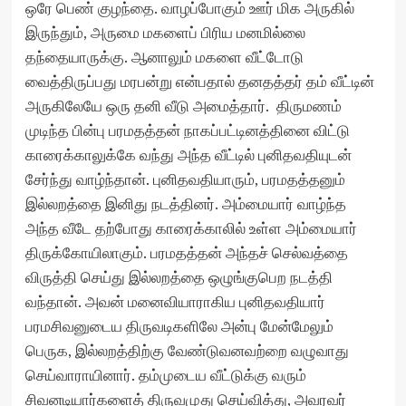
ஒரே பெண் குழந்தை. வாழப்போகும் ஊர் மிக அருகில்
இருந்தும், அருமை மகளைப் பிரிய மனமில்லை
தந்தையாருக்கு. ஆனாலும் மகளை வீட்டோடு
வைத்திருப்பது மரபன்று என்பதால் தனதத்தர் தம் வீட்டின்
அருகிலேயே ஒரு தனி வீடு அமைத்தார். திருமணம்
முடிந்த பின்பு பரமதத்தன் நாகப்பட்டினத்தினை விட்டு
காரைக்காலுக்கே வந்து அந்த வீட்டில் புனிதவதியுடன்
சேர்ந்து வாழ்ந்தான். புனிதவதியாரும், பரமதத்தனும்
இல்லறத்தை இனிது நடத்தினர். அம்மையார் வாழ்ந்த
அந்த வீடே தற்போது காரைக்காலில் உள்ள அம்மையார்
திருக்கோயிலாகும். பரமதத்தன் அந்தச் செல்வத்தை
விருத்தி செய்து இல்லறத்தை ஒழுங்குபெற நடத்தி
வந்தான். அவன் மனைவியாராகிய புனிதவதியார்
பரமசிவனுடைய திருவடிகளிலே அன்பு மேன்மேலும்
பெருக, இல்லறத்திற்கு வேண்டுவனவற்றை வழுவாது
செய்வாராயினார். தம்முடைய வீட்டுக்கு வரும்
சிவனடியார்களைத் திருவமுது செய்வித்து, அவரவர்