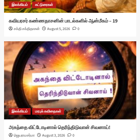
இலக்கியம்
கட்டுரைகள்
கவியரசர் கண்ணதாசனின் பாடல்களில் ஆன்மீகம் – 19
சக்தி சக்திதாசன்
August 5, 2026
0
இலக்கியம்
மரபுக் கவிதைகள்
அகந்தை விட்டோடினால் தெரிந்திடுவான் சிவனாய்!
ஜெயராமசர்மா
August 3, 2026
0