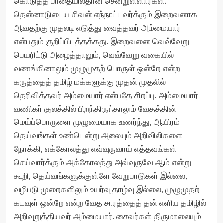
கொடுத்த பாதையில்தான் சென்றுள்ளார்கள்.
தென்னாடுடைய சிவன் எந்நாட்டவர்க்கும் இறைவனாக
ஆவதற்கு முதலடி எடுத்து வைத்தவர் அம்மையார்
என்பதும் குறிப்பிடத்தக்கது. இறைவனை வெவ்வேறு
பெயரிட்டு அழைத்தாலும், வெவ்வேறு வகையில்
வணங்கினாலும் முழுமுதற் பொருள் ஒன்றே என்ற
கருத்தைத் தமிழ் மக்களுக்கு முதன் முதலில்
தெரிவித்தவர் அம்மையார் என்பதே சிறப்பு. அம்மையார்
வணிகர் குலத்தில் பிறந்திருந்தாலும் வேதத்தின்
மெய்ப்பொருளை முழுமையாக உணர்ந்து, ஆயிரம்
தெய்வங்கள் உண்டென்று அலையும் அறிவிலிகளை
நோக்கி, எக்கோலத்து எவ்வுருவாய் எத்தவங்கள்
செய்வார்க்கும் அக்கோலத்து அவ்வுருவே ஆம் என்று
கூறி, தெய்வங்களுக்குள்ளே வேறுபாடுகள் இல்லை,
வழிபடு முறைகளிலும் உயர்வு தாழ்வு இல்லை, முழுமுதற்
கடவுள் ஒன்றே என்ற வேத சாரத்தைத் தன் எளிய தமிழில்
அறிவுறுத்தியவர் அம்மையார். சைவர்கள் திருமாலையும்