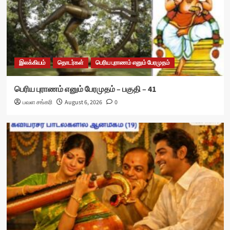
இலக்கியம்
தொடர்கள்
பெரிய புராணம் எனும் பேரமுதம்
பெரிய புராணம் எனும் பேரமுதம் – பகுதி – 41
பவள சங்கரி
August 6, 2026
0