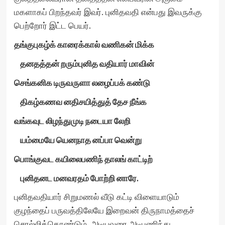
மகளாகப் பிறந்தவர் இவர். புனிதவதி என்பது இவருக்கு
பெற்றோர் இட்ட பெயர்.
தங்குபுகழ்க் காரைக்கால் வணிகன் மிக்க
தனதத்தன் றரும்புனித வதியார் மாவின்
செங்கனிக டிருவருளா லழைப்பக் கண்டு
திகழ்கணவ னதிசயித்துத் தேச நீங்க
வங்கவுட லிழந்துமுடி நடையா லேறி
யம்மையே யெனநாத னப்பா வென்று
பொங்குவட கயிலைபணிந் தாலங் காட்டிற்
புனிதனட மனவரதம் போற்றி னாரே.
புனிதவதியார் சிறுமணல் வீடு கட்டி விளையாடும்
குழந்தைப் பருவத்திலேயே இறைவன் திருநாமத்தைச்
சொல்லிக்கொண்டும், அடியவரை அடிபணிந்து