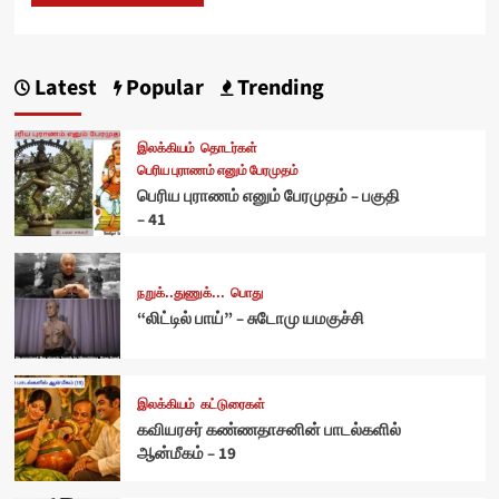
Latest
Popular
Trending
இலக்கியம்
தொடர்கள்
பெரிய புராணம் எனும் பேரமுதம்
பெரிய புராணம் எனும் பேரமுதம் – பகுதி
– 41
நறுக்..துணுக்...
பொது
“லிட்டில் பாய்” – சுடோமு யமகுச்சி
இலக்கியம்
கட்டுரைகள்
கவியரசர் கண்ணதாசனின் பாடல்களில்
ஆன்மீகம் – 19