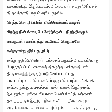
வணங்கியும் இருப்பாராம். அம்மையார் தமது ‘அற்புதத்
திருவந்தாதி’ எனும் அரிய நூலில்,
பிறந்த
மொழி
பயின்ற
பின்னெல்லாம்
காதல்
சிறந்த
நின்
சேவடியே
சேர்ந்தேன்
–
நிறந்திகழும்
மைஞான்ற
கண்டத்து
வானோர்
பெருமானே
எஞ்ஞான்று
தீர்ப்பது
இடர்
என்று குறிப்பிடுகிறார். மங்கைப் பருவம் அடையும்போது
பேரழகுப் பெட்டகமாகத் திகழ்ந்த புனிதவதியார்
திருமணத்திற்கு ஏற்பாடு செய்யப்பட்டது.
நாகப்பட்டினத்தில் வணிகர் குடியில் வாழ்ந்த நிதிபதி
என்பவருக்கு பரமதத்தன் என்ற மகன் இருந்தான்.
இவனுக்கு புனிதவதியாரை பெண் கேட்டு வந்தனர்.
தனதத்தரும் இதற்கு இசைவளிக்க திருமணமும்
உறுதியானது. செல்வச் செழிப்பு மிக்க தனதத்தனுக்கு