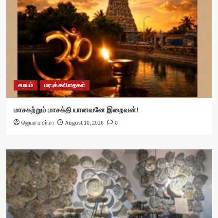
சமயம்
மரபுக் கவிதைகள்
மாசகற்றும் மாசக்தி யானவனே இறைவன்!
ஜெயராமசர்மா
August 10, 2026
0