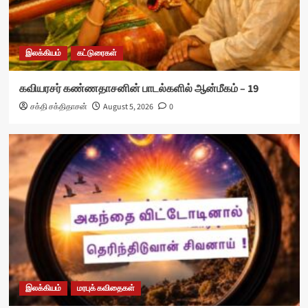
இலக்கியம்
கட்டுரைகள்
கவியரசர் கண்ணதாசனின் பாடல்களில் ஆன்மீகம் – 19
சக்தி சக்திதாசன்
August 5, 2026
0
இலக்கியம்
மரபுக் கவிதைகள்