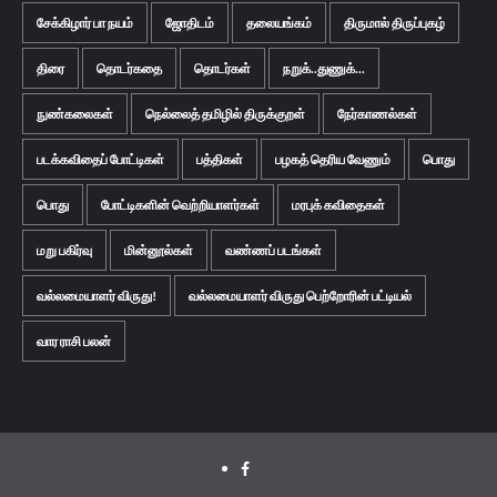
சேக்கிழார் பா நயம்
ஜோதிடம்
தலையங்கம்
திருமால் திருப்புகழ்
திரை
தொடர்கதை
தொடர்கள்
நறுக்..துணுக்...
நுண்கலைகள்
நெல்லைத் தமிழில் திருக்குறள்
நேர்காணல்கள்
படக்கவிதைப் போட்டிகள்
பத்திகள்
பழகத் தெரிய வேணும்
பொது
பொது
போட்டிகளின் வெற்றியாளர்கள்
மரபுக் கவிதைகள்
மறு பகிர்வு
மின்னூல்கள்
வண்ணப் படங்கள்
வல்லமையாளர் விருது!
வல்லமையாளர் விருது பெற்றோரின் பட்டியல்
வார ராசி பலன்
Facebook