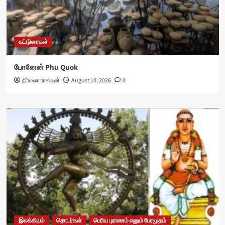
கட்டுரைகள்
போனேன் Phu Quok
நிர்மலா ராகவன்
August 10, 2026
0
இலக்கியம்
தொடர்கள்
பெரிய புராணம் எனும் பேரமுதம்