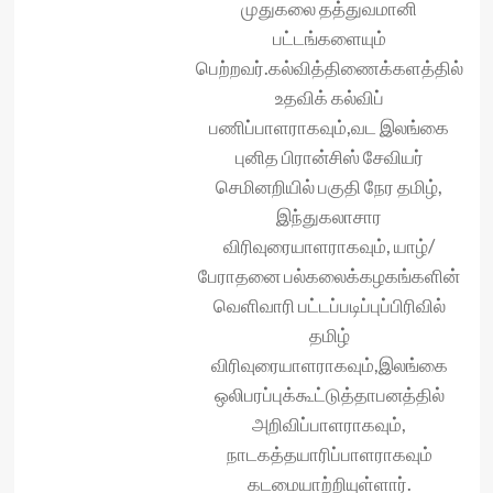
முதுகலை தத்துவமானி
பட்டங்களையும்
பெற்றவர்.கல்வித்திணைக்களத்தில்
உதவிக் கல்விப்
பணிப்பாளராகவும்,வட இலங்கை
புனித பிரான்சிஸ் சேவியர்
செமினறியில் பகுதி நேர‌ தமிழ்,
இந்துகலாசார
விரிவுரையாளராகவும், யாழ்/
பேராதனை பல்கலைக்கழகங்களின்
வெளிவாரி பட்டப்படிப்புப்பிரிவில்
தமிழ்
விரிவுரையாளராகவும்,இலங்கை
ஒலிபரப்புக்கூட்டுத்தாபனத்தில்
அறிவிப்பாளராகவும்,
நாடகத்தயாரிப்பாளராகவும்
கடமையாற்றியுள்ளார்.