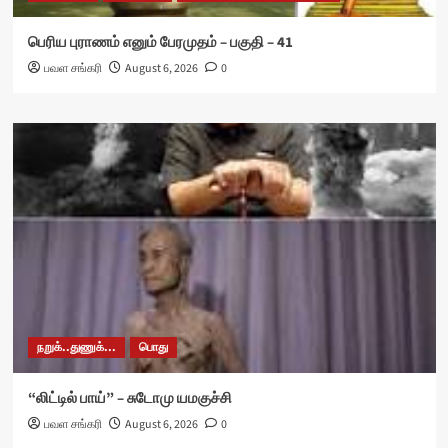
பெரிய புராணம் எனும் பேரமுதம் – பகுதி – 41
பவள சங்கரி
August 6, 2026
0
நறுக்..துணுக்...
பொது
“லிட்டில் பாய்” – சுடோமு யமகுச்சி
பவள சங்கரி
August 6, 2026
0