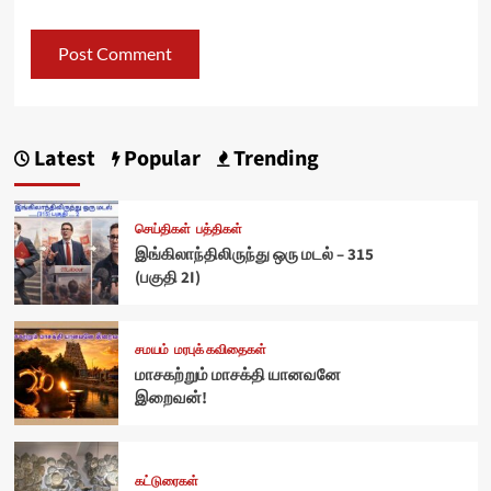
Latest
Popular
Trending
செய்திகள்
பத்திகள்
இங்கிலாந்திலிருந்து ஒரு மடல் – 315
(பகுதி 2I)
சமயம்
மரபுக் கவிதைகள்
மாசகற்றும் மாசக்தி யானவனே
இறைவன்!
கட்டுரைகள்