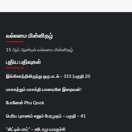
வல்லமை மின்னிதழ்
15 ஆம் ஆண்டில் வல்லமை மின்னிதழ்
புதிய பதிவுகள்
இங்கிலாந்திலிருந்து ஒரு மடல் – 315 (பகுதி 2I)
மாசகற்றும் மாசக்தி யானவனே இறைவன்!
போனேன் Phu Quok
பெரிய புராணம் எனும் பேரமுதம் – பகுதி – 41
“லிட்டில் பாய்” – சுடோமு யமகுச்சி