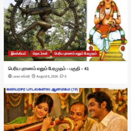
இலக்கியம்
தொடர்கள்
பெரிய புராணம் எனும் பேரமுதம்
பெரிய புராணம் எனும் பேரமுதம் – பகுதி – 41
பவள சங்கரி
August 6, 2026
0