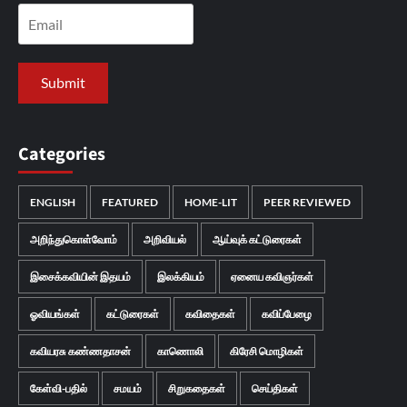
Categories
ENGLISH
FEATURED
HOME-LIT
PEER REVIEWED
அறிந்துகொள்வோம்
அறிவியல்
ஆய்வுக் கட்டுரைகள்
இசைக்கவியின் இதயம்
இலக்கியம்
ஏனைய கவிஞர்கள்
ஓவியங்கள்
கட்டுரைகள்
கவிதைகள்
கவிப்பேழை
கவியரசு கண்ணதாசன்
காணொலி
கிரேசி மொழிகள்
கேள்வி-பதில்
சமயம்
சிறுகதைகள்
செய்திகள்