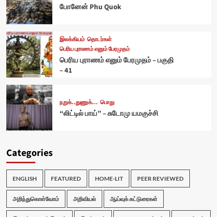
போனேன் Phu Quok
இலக்கியம்
தொடர்கள்
பெரிய புராணம் எனும் பேரமுதம்
பெரிய புராணம் எனும் பேரமுதம் – பகுதி
– 41
நறுக்..துணுக்...
பொது
“லிட்டில் பாய்” – சுடோமு யமகுச்சி
Categories
ENGLISH
FEATURED
HOME-LIT
PEER REVIEWED
அறிந்துகொள்வோம்
அறிவியல்
ஆய்வுக் கட்டுரைகள்