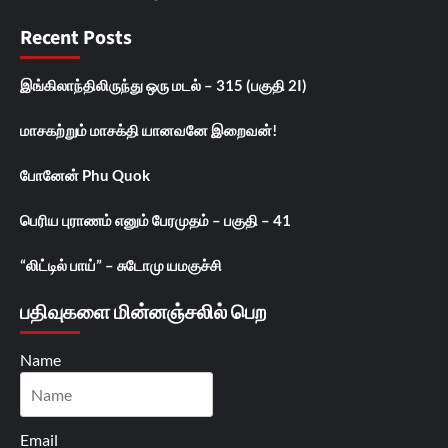
Recent Posts
இங்கிலாந்திலிருந்து ஒரு மடல் – 315 (பகுதி 2I)
மாசகற்றும் மாசக்தி யானவனே இறைவன்!
போனேன் Phu Quok
பெரிய புராணம் எனும் பேரமுதம் – பகுதி – 41
“லிட்டில் பாய்” – சுடோமு யமகுச்சி
பதிவுகளை மின்னஞ்சலில் பெற
Name
Email