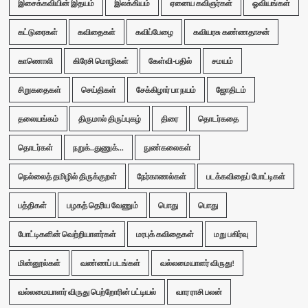
இசைக்கவியின் இதயம்
இலக்கியம்
ஏனைய கவிஞர்கள்
ஓவியங்கள்
கட்டுரைகள்
கவிதைகள்
கவிப்பேழை
கவியரசு கண்ணதாசன்
காணொலி
கிரேசி மொழிகள்
கேள்வி-பதில்
சமயம்
சிறுகதைகள்
செய்திகள்
சேக்கிழார் பா நயம்
ஜோதிடம்
தலையங்கம்
திருமால் திருப்புகழ்
திரை
தொடர்கதை
தொடர்கள்
நறுக்..துணுக்...
நுண்கலைகள்
நெல்லைத் தமிழில் திருக்குறள்
நேர்காணல்கள்
படக்கவிதைப் போட்டிகள்
பத்திகள்
பழகத் தெரிய வேணும்
பொது
பொது
போட்டிகளின் வெற்றியாளர்கள்
மரபுக் கவிதைகள்
மறு பகிர்வு
மின்னூல்கள்
வண்ணப் படங்கள்
வல்லமையாளர் விருது!
வல்லமையாளர் விருது பெற்றோரின் பட்டியல்
வார ராசி பலன்