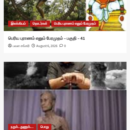
இலக்கியம்
தொடர்கள்
பெரிய புராணம் எனும் பேரமுதம்
பெரிய புராணம் எனும் பேரமுதம் – பகுதி – 41
பவள சங்கரி
August 6, 2026
0
நறுக்..துணுக்...
பொது