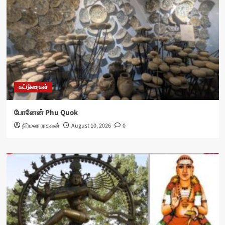
கட்டுரைகள்
போனேன் Phu Quok
நிர்மலா ராகவன்
August 10, 2026
0