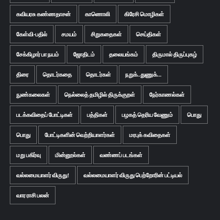
கவியரசு கண்ணதாசன்
காணொலி
கிரேசி மொழிகள்
கேள்வி-பதில்
சமயம்
சிறுகதைகள்
செய்திகள்
சேக்கிழார் பா நயம்
ஜோதிடம்
தலையங்கம்
திருமால் திருப்புகழ்
திரை
தொடர்கதை
தொடர்கள்
நறுக்..துணுக்...
நுண்கலைகள்
நெல்லைத் தமிழில் திருக்குறள்
நேர்காணல்கள்
படக்கவிதைப் போட்டிகள்
பத்திகள்
பழகத் தெரிய வேணும்
பொது
பொது
போட்டிகளின் வெற்றியாளர்கள்
மரபுக் கவிதைகள்
மறு பகிர்வு
மின்னூல்கள்
வண்ணப் படங்கள்
வல்லமையாளர் விருது!
வல்லமையாளர் விருது பெற்றோரின் பட்டியல்
வார ராசி பலன்