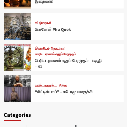
இறைவன்!
கட்டுரைகள்
போனேன் Phu Quok
இலக்கியம்
தொடர்கள்
பெரிய புராணம் எனும் பேரமுதம்
பெரிய புராணம் எனும் பேரமுதம் – பகுதி
– 41
நறுக்..துணுக்...
பொது
“லிட்டில் பாய்” – சுடோமு யமகுச்சி
Categories