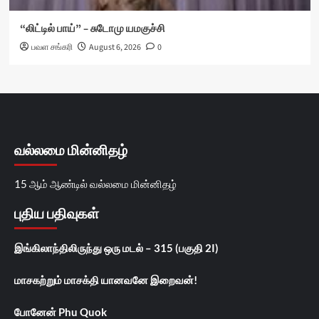
“லிட்டில் பாய்” – சுடோமு யமகுச்சி
பவள சங்கரி
August 6, 2026
0
வல்லமை மின்னிதழ்
15 ஆம் ஆண்டில் வல்லமை மின்னிதழ்
புதிய பதிவுகள்
இங்கிலாந்திலிருந்து ஒரு மடல் – 315 (பகுதி 2I)
மாசகற்றும் மாசக்தி யானவனே இறைவன்!
போனேன் Phu Quok