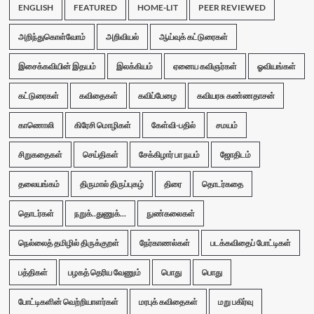
ENGLISH
FEATURED
HOME-LIT
PEER REVIEWED
அறிந்துகொள்வோம்
அறிவியல்
ஆய்வுக் கட்டுரைகள்
இசைக்கவியின் இதயம்
இலக்கியம்
ஏனைய கவிஞர்கள்
ஓவியங்கள்
கட்டுரைகள்
கவிதைகள்
கவிப்பேழை
கவியரசு கண்ணதாசன்
காணொலி
கிரேசி மொழிகள்
கேள்வி-பதில்
சமயம்
சிறுகதைகள்
செய்திகள்
சேக்கிழார் பா நயம்
ஜோதிடம்
தலையங்கம்
திருமால் திருப்புகழ்
திரை
தொடர்கதை
தொடர்கள்
நறுக்..துணுக்...
நுண்கலைகள்
நெல்லைத் தமிழில் திருக்குறள்
நேர்காணல்கள்
படக்கவிதைப் போட்டிகள்
பத்திகள்
பழகத் தெரிய வேணும்
பொது
பொது
போட்டிகளின் வெற்றியாளர்கள்
மரபுக் கவிதைகள்
மறு பகிர்வு