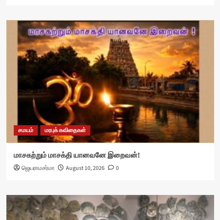
சமயம்
மரபுக் கவிதைகள்
மாசகற்றும் மாசக்தி யானவனே இறைவன்!
ஜெயராமசர்மா
August 10, 2026
0