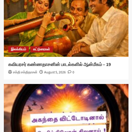
இலக்கியம்
கட்டுரைகள்
கவியரசர் கண்ணதாசனின் பாடல்களில் ஆன்மீகம் – 19
சக்தி சக்திதாசன்
August 5, 2026
0