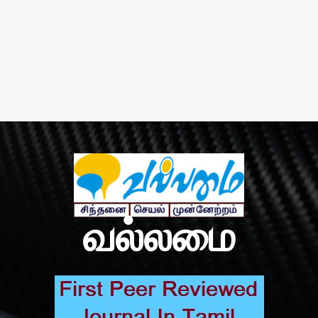
வல்லமை