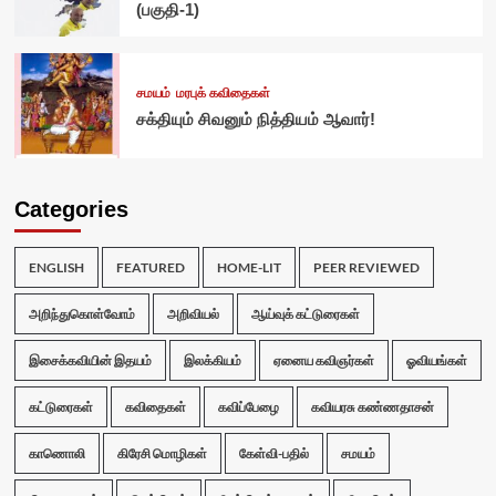
(பகுதி-1)
சமயம்
மரபுக் கவிதைகள்
சக்தியும் சிவனும் நித்தியம் ஆவார்!
Categories
ENGLISH
FEATURED
HOME-LIT
PEER REVIEWED
அறிந்துகொள்வோம்
அறிவியல்
ஆய்வுக் கட்டுரைகள்
இசைக்கவியின் இதயம்
இலக்கியம்
ஏனைய கவிஞர்கள்
ஓவியங்கள்
கட்டுரைகள்
கவிதைகள்
கவிப்பேழை
கவியரசு கண்ணதாசன்
காணொலி
கிரேசி மொழிகள்
கேள்வி-பதில்
சமயம்