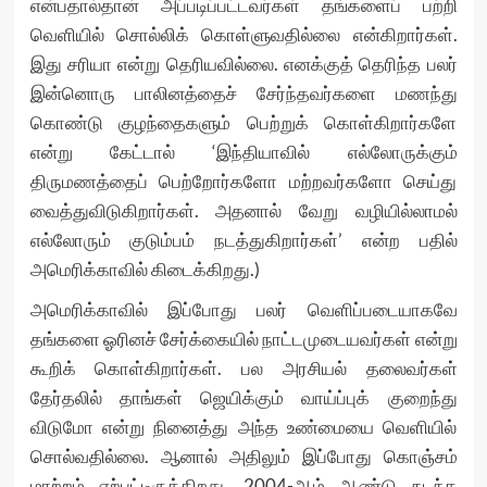
என்பதால்தான் அப்படிப்பட்டவர்கள் தங்களைப் பற்றி
வெளியில் சொல்லிக் கொள்ளுவதில்லை என்கிறார்கள்.
இது சரியா என்று தெரியவில்லை. எனக்குத் தெரிந்த பலர்
இன்னொரு பாலினத்தைச் சேர்ந்தவர்களை மணந்து
கொண்டு குழந்தைகளும் பெற்றுக் கொள்கிறார்களே
என்று கேட்டால் ‘இந்தியாவில் எல்லோருக்கும்
திருமணத்தைப் பெற்றோர்களோ மற்றவர்களோ செய்து
வைத்துவிடுகிறார்கள். அதனால் வேறு வழியில்லாமல்
எல்லோரும் குடும்பம் நடத்துகிறார்கள்’ என்ற பதில்
அமெரிக்காவில் கிடைக்கிறது.)
அமெரிக்காவில் இப்போது பலர் வெளிப்படையாகவே
தங்களை ஓரினச் சேர்க்கையில் நாட்டமுடையவர்கள் என்று
கூறிக் கொள்கிறார்கள். பல அரசியல் தலைவர்கள்
தேர்தலில் தாங்கள் ஜெயிக்கும் வாய்ப்புக் குறைந்து
விடுமோ என்று நினைத்து அந்த உண்மையை வெளியில்
சொல்வதில்லை. ஆனால் அதிலும் இப்போது கொஞ்சம்
மாற்றம் ஏற்பட்டிருக்கிறது. 2004-ஆம் ஆண்டு நடந்த