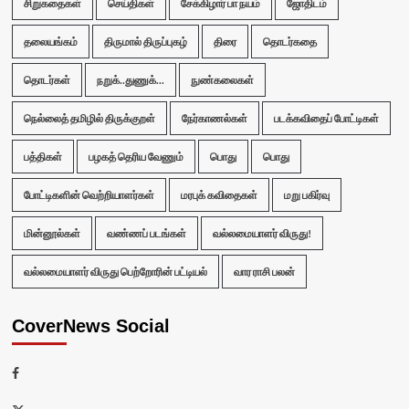
சிறுகதைகள்
செய்திகள்
சேக்கிழார் பா நயம்
ஜோதிடம்
தலையங்கம்
திருமால் திருப்புகழ்
திரை
தொடர்கதை
தொடர்கள்
நறுக்..துணுக்...
நுண்கலைகள்
நெல்லைத் தமிழில் திருக்குறள்
நேர்காணல்கள்
படக்கவிதைப் போட்டிகள்
பத்திகள்
பழகத் தெரிய வேணும்
பொது
பொது
போட்டிகளின் வெற்றியாளர்கள்
மரபுக் கவிதைகள்
மறு பகிர்வு
மின்னூல்கள்
வண்ணப் படங்கள்
வல்லமையாளர் விருது!
வல்லமையாளர் விருது பெற்றோரின் பட்டியல்
வார ராசி பலன்
CoverNews Social
Facebook
Twitter