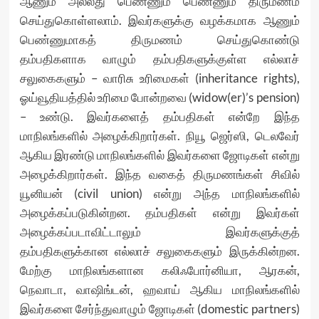
ஆணும் அல்லது பெண்ணும் பெண்ணும் திருமணம்
செய்துகொள்ளலாம். இவர்களுக்கு வழக்கமாக ஆணும்
பெண்ணுமாகத் திருமணம் செய்துகொண்டு
தம்பதிகளாக வாழும் தம்பதிகளுக்குள்ள எல்லாச்
சலுகைகளும் – வாரிசு உரிமைகள் (inheritance rights),
ஓய்வூதியத்தில் உரிமை போன்றவை (widow(er)’s pension)
– உண்டு. இவர்களைத் தம்பதிகள் என்றே இந்த
மாநிலங்களில் அழைக்கிறார்கள். நியூ ஜெர்ஸி, டெலவேர்
ஆகிய இரண்டு மாநிலங்களில் இவர்களை ஜோடிகள் என்று
அழைக்கிறார்கள். இந்த வகைத் திருமணங்கள் சிவில்
யூனியன் (civil union) என்று அந்த மாநிலங்களில்
அழைக்கப்படுகின்றன. தம்பதிகள் என்று இவர்கள்
அழைக்கப்படாவிட்டாலும் இவர்களுக்குத்
தம்பதிகளுக்கான எல்லாச் சலுகைகளும் இருக்கின்றன.
மேற்கு மாநிலங்களான கலிஃபோர்னியா, ஆரகன்,
நெவாடா, வாஷிங்டன், ஹவாய் ஆகிய மாநிலங்களில்
இவர்களை சேர்ந்துவாழும் ஜோடிகள் (domestic partners)