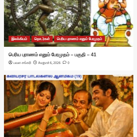
இலக்கியம்
தொடர்கள்
பெரிய புராணம் எனும் பேரமுதம்
பெரிய புராணம் எனும் பேரமுதம் – பகுதி – 41
பவள சங்கரி
August 6, 2026
0