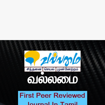
வல்லமை