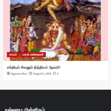
சமயம்
மரபுக் கவிதைகள்
சக்தியும் சிவனும் நித்தியம் ஆவார்!
ஜெயராமசர்மா
August 5, 2026
0
வல்லமை மின்னிதழ்