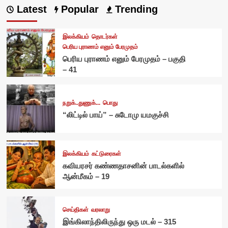
Latest
Popular
Trending
இலக்கியம்
தொடர்கள்
பெரிய புராணம் எனும் பேரமுதம்
பெரிய புராணம் எனும் பேரமுதம் – பகுதி
– 41
நறுக்..துணுக்...
பொது
“லிட்டில் பாய்” – சுடோமு யமகுச்சி
இலக்கியம்
கட்டுரைகள்
கவியரசர் கண்ணதாசனின் பாடல்களில்
ஆன்மீகம் – 19
செய்திகள்
வரலாறு
இங்கிலாந்திலிருந்து ஒரு மடல் – 315