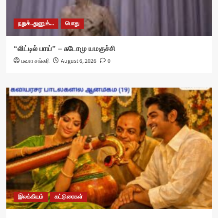
நறுக்..துணுக்...
பொது
“லிட்டில் பாய்” – சுடோமு யமகுச்சி
பவள சங்கரி
August 6, 2026
0
இலக்கியம்
கட்டுரைகள்