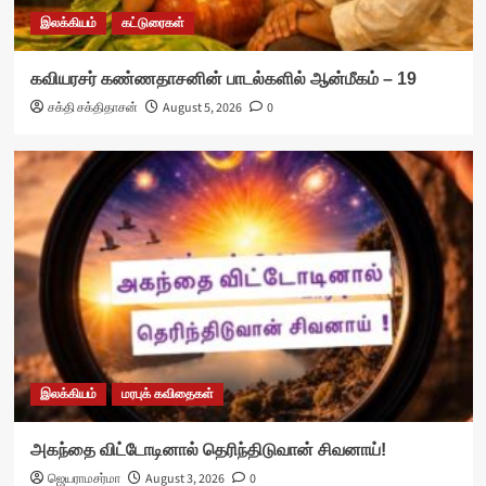
இலக்கியம்
கட்டுரைகள்
கவியரசர் கண்ணதாசனின் பாடல்களில் ஆன்மீகம் – 19
சக்தி சக்திதாசன்
August 5, 2026
0
இலக்கியம்
மரபுக் கவிதைகள்
அகந்தை விட்டோடினால் தெரிந்திடுவான் சிவனாய்!
ஜெயராமசர்மா
August 3, 2026
0