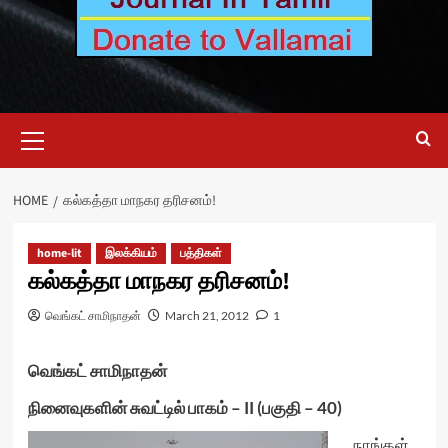
Primary
Menu
HOME
கல்கத்தா மாநகர தரிசனம்!
home-lit
இலக்கியம்
பத்திகள்
கல்கத்தா மாநகர தரிசனம்!
வெங்கட் சாமிநாதன்
March 21, 2012
1
வெங்கட் சாமிநாதன்
நினைவுகளின் சுவட்டில் பாகம் – II (பகுதி – 40)
நாங்கள்