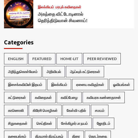
இலக்கியம்
மரபுக் கவிதைகள்
அகந்தை விட்டோடினால்
தெரிந்திடுவான் சிவனாய்!
Categories
ENGLISH
FEATURED
HOME-LIT
PEER REVIEWED
அறிந்துகொள்வோம்
அறிவியல்
ஆய்வுக் கட்டுரைகள்
இசைக்கவியின் இதயம்
இலக்கியம்
ஏனைய கவிஞர்கள்
ஓவியங்கள்
கட்டுரைகள்
கவிதைகள்
கவிப்பேழை
கவியரசு கண்ணதாசன்
காணொலி
கிரேசி மொழிகள்
கேள்வி-பதில்
சமயம்
சிறுகதைகள்
செய்திகள்
சேக்கிழார் பா நயம்
ஜோதிடம்
தலையங்கம்
திருமால் திருப்புகழ்
திரை
தொடர்கதை