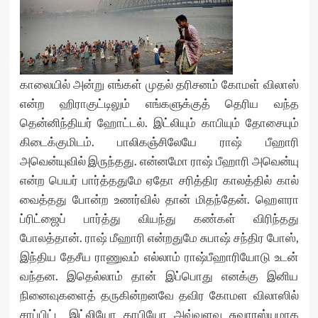
காலையில் அன்று எங்கள் முதல் தரிசனம் கோமள் விலாஸ்
என்ற ஹிராகுட்டிலும் எங்களுக்குத் தெரிய வந்த
தென்னிந்தியர் ஹோட்டல். இட்லியும் காபியும் தோசையும்
கிடைக்குமிடம். பாலிகஞ்சிலேயே ராஷ் பீஹாரி
அவென்யுவில் இருந்தது. என்னமோ ராஷ் பீஹாரி அவென்யு
என்ற பெயர் பார்த்ததுமே ஏதோ சரித்திர காலத்தில் கால்
வைத்தது போன்ற உணர்வில் தான் மிதந்தேன். ஹௌரா
ப்ரிட்ஜைப் பார்த்து வியந்து கண்கள் விரிந்தது
போலத்தான். ராஷ் மீஹாரி என்றதுமே சுபாஷ் சந்திர போஸ்,
இந்திய தேசீய ராணுவம் எல்லாம் ராஷ்பீஹாரியோடு உடன்
வந்தன. இதெல்லாம் தான் இப்பொது எனக்கு இனிய
நினைவுகளைத் தருகின்றனவே தவிர கோமள விலாஸில்
சாப்பிட்ட இட்லியோ காபியோ அவ்வளவு சுவாரஸ்யமாக