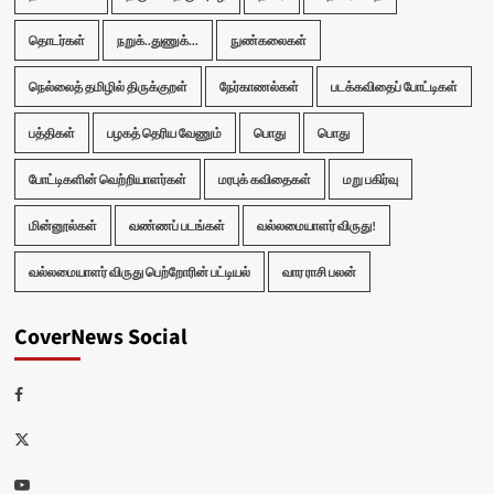
தொடர்கள்
நறுக்..துணுக்...
நுண்கலைகள்
நெல்லைத் தமிழில் திருக்குறள்
நேர்காணல்கள்
படக்கவிதைப் போட்டிகள்
பத்திகள்
பழகத் தெரிய வேணும்
பொது
பொது
போட்டிகளின் வெற்றியாளர்கள்
மரபுக் கவிதைகள்
மறு பகிர்வு
மின்னூல்கள்
வண்ணப் படங்கள்
வல்லமையாளர் விருது!
வல்லமையாளர் விருது பெற்றோரின் பட்டியல்
வார ராசி பலன்
CoverNews Social
Facebook
Twitter
Youtube