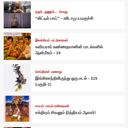
நறுக்..துணுக்...
பொது
“லிட்டில் பாய்” – சுடோமு யமகுச்சி
இலக்கியம்
கட்டுரைகள்
கவியரசர் கண்ணதாசனின் பாடல்களில்
ஆன்மீகம் – 19
செய்திகள்
வரலாறு
இங்கிலாந்திலிருந்து ஒரு மடல் – 315
(பகுதி-1)
சமயம்
மரபுக் கவிதைகள்
சக்தியும் சிவனும் நித்தியம் ஆவார்!