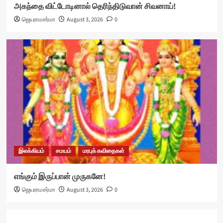
அகந்தை விட்டோடினால் தெரிந்திடுவான் சிவனாய்!
ஜெயராமசர்மா
August 3, 2026
0
இலக்கியம்
சமயம்
மரபுக் கவிதைகள்
எங்கும் இருப்பான் முருகனே!
ஜெயராமசர்மா
August 3, 2026
0