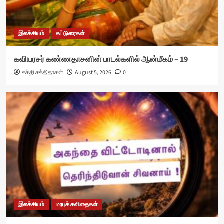
இலக்கியம்
கட்டுரைகள்
கவியரசர் கண்ணதாசனின் பாடல்களில் ஆன்மீகம் – 19
சக்தி சக்திதாசன்
August 5, 2026
0
இலக்கியம்
மரபுக் கவிதைகள்