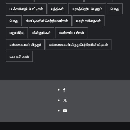
படக்கவிதைப் போட்டிகள்
பத்திகள்
பழகத் தெரிய வேணும்
பொது
பொது
போட்டிகளின் வெற்றியாளர்கள்
மரபுக் கவிதைகள்
மறு பகிர்வு
மின்னூல்கள்
வண்ணப் படங்கள்
வல்லமையாளர் விருது!
வல்லமையாளர் விருது பெற்றோரின் பட்டியல்
வார ராசி பலன்
Facebook
Twitter
Youtube