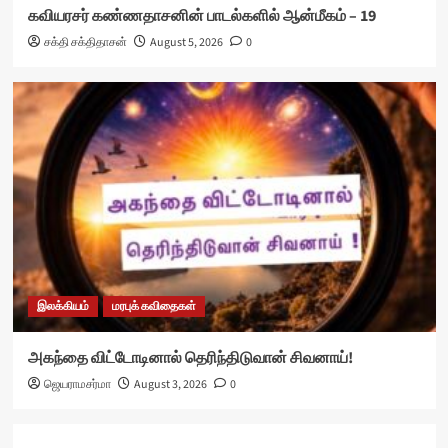
கவியரசர் கண்ணதாசனின் பாடல்களில் ஆன்மீகம் – 19
சக்தி சக்திதாசன்
August 5, 2026
0
இலக்கியம்
மரபுக் கவிதைகள்
அகந்தை விட்டோடினால் தெரிந்திடுவான் சிவனாய்!
ஜெயராமசர்மா
August 3, 2026
0