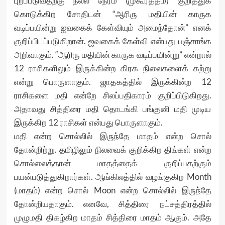
புறப்படுவதற்கு நல்ல நேரம் (முகூர்த்தம்) குறித்துக்
கொடுக்கிற சோதிடன் “ஆரிரு மதியின் காருக
வடிப்பயின்று ஐவகைக் கேள்வியும் அமைந்தோன்” எனக்
குறிப்பிடப்படுகிறான். ஐவகைக் கேள்வி என்பது பஞ்சாங்க
அறிவாகும். “ஆரிரு மதியின் காருக வடிப்பயின்று” என்றால்
12 ராசிகளிலும் இருக்கின்ற கிரக நிலைகளைக் கற்று
என்று பொருளாகும். ஜாதகத்தில் இருக்கின்ற 12
ராசிகளை மதி என்றே சிலப்பதிகாரம் குறிப்பிடுகிறது.
அதாவது சித்திரை மதி தொடங்கி பங்குனி மதி முடிய
இருக்கிற 12 ராசிகள் என்பது பொருளாகும்.
மதி என்ற சொல்லில் இருந்தே மாதம் என்ற சொல்
தோன்றிற்று. தமிழிலும் நிலவைக் குறிக்கிற திங்கள் என்ற
சொல்லைத்தான் மாதத்தைக் குறிப்பதற்கும்
பயன்படுத்துகிறார்கள். ஆங்கிலத்தில் வழங்குகிற Month
(மாதம்) என்ற சொல் Moon என்ற சொல்லில் இருந்தே
தோன்றியதாகும். எனவே, சித்திரை நட்சத்திரத்தில்
முழுமதி திகழ்கிற மாதம் சித்திரை மாதம் ஆகும். அதே