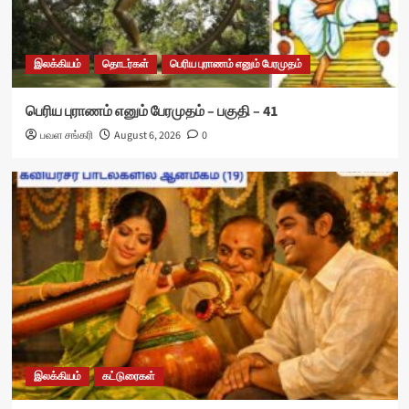
இலக்கியம்
தொடர்கள்
பெரிய புராணம் எனும் பேரமுதம்
பெரிய புராணம் எனும் பேரமுதம் – பகுதி – 41
பவள சங்கரி
August 6, 2026
0
இலக்கியம்
கட்டுரைகள்