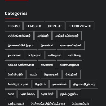
Categories
ENGLISH
FEATURED
HOME-LIT
PEER REVIEWED
அறிந்துகொள்வோம்
அறிவியல்
ஆய்வுக் கட்டுரைகள்
இசைக்கவியின் இதயம்
இலக்கியம்
ஏனைய கவிஞர்கள்
ஓவியங்கள்
கட்டுரைகள்
கவிதைகள்
கவிப்பேழை
கவியரசு கண்ணதாசன்
காணொலி
கிரேசி மொழிகள்
கேள்வி-பதில்
சமயம்
சிறுகதைகள்
செய்திகள்
சேக்கிழார் பா நயம்
ஜோதிடம்
தலையங்கம்
திருமால் திருப்புகழ்
திரை
தொடர்கதை
தொடர்கள்
நறுக்..துணுக்...
நுண்கலைகள்
நெல்லைத் தமிழில் திருக்குறள்
நேர்காணல்கள்