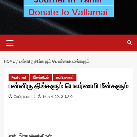
Primary
Menu
HOME
பன்னிரு திங்களும் பௌர்ணமி மீன்களும்
Featured
இலக்கியம்
கட்டுரைகள்
பன்னிரு திங்களும் பௌர்ணமி மீன்களும்
செய்தியாளர்-1
May 4, 2012
0
எஸ். இராமச்சந்திரன்