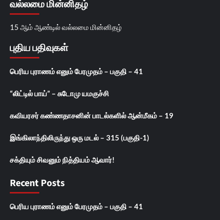
வல்லமை மின்னிதழ்
15 ஆம் ஆண்டில் வல்லமை மின்னிதழ்
புதிய பதிவுகள்
பெரிய புராணம் எனும் பேரமுதம் – பகுதி – 41
“லிட்டில் பாய்” – சுடோமு யமகுச்சி
கவியரசர் கண்ணதாசனின் பாடல்களில் ஆன்மீகம் – 19
இங்கிலாந்திலிருந்து ஒரு மடல் – 315 (பகுதி-1)
சக்தியும் சிவனும் நித்தியம் ஆவார்!
Recent Posts
பெரிய புராணம் எனும் பேரமுதம் – பகுதி – 41