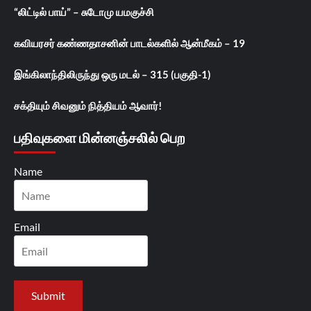
“லிட்டில் பாய்” – சுடோமு யமகுச்சி
கவியரசர் கண்ணதாசனின் பாடல்களில் ஆன்மீகம் – 19
இங்கிலாந்திலிருந்து ஒரு மடல் – 315 (பகுதி-1)
சக்தியும் சிவனும் நித்தியம் ஆவார்!
பதிவுகளை மின்னஞ்சலில் பெற
Name
Email