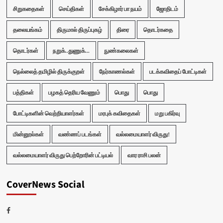
சிறுகதைகள்
செய்திகள்
சேக்கிழார் பா நயம்
ஜோதிடம்
தலையங்கம்
திருமால் திருப்புகழ்
திரை
தொடர்கதை
தொடர்கள்
நறுக்..துணுக்...
நுண்கலைகள்
நெல்லைத் தமிழில் திருக்குறள்
நேர்காணல்கள்
படக்கவிதைப் போட்டிகள்
பத்திகள்
பழகத் தெரிய வேணும்
பொது
பொது
போட்டிகளின் வெற்றியாளர்கள்
மரபுக் கவிதைகள்
மறு பகிர்வு
மின்னூல்கள்
வண்ணப் படங்கள்
வல்லமையாளர் விருது!
வல்லமையாளர் விருது பெற்றோரின் பட்டியல்
வார ராசி பலன்
CoverNews Social
Facebook