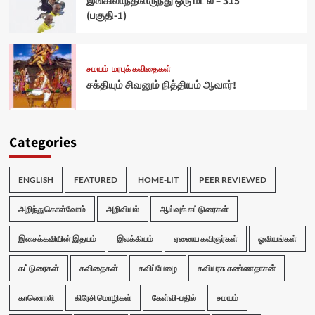
இங்கிலாந்திலிருந்து ஒரு மடல் – 315
(பகுதி-1)
சமயம்
மரபுக் கவிதைகள்
சக்தியும் சிவனும் நித்தியம் ஆவார்!
Categories
ENGLISH
FEATURED
HOME-LIT
PEER REVIEWED
அறிந்துகொள்வோம்
அறிவியல்
ஆய்வுக் கட்டுரைகள்
இசைக்கவியின் இதயம்
இலக்கியம்
ஏனைய கவிஞர்கள்
ஓவியங்கள்
கட்டுரைகள்
கவிதைகள்
கவிப்பேழை
கவியரசு கண்ணதாசன்
காணொலி
கிரேசி மொழிகள்
கேள்வி-பதில்
சமயம்