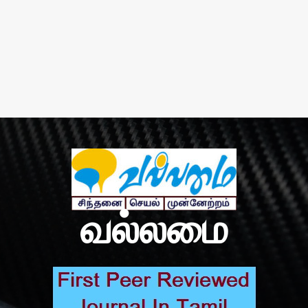
வல்லமை