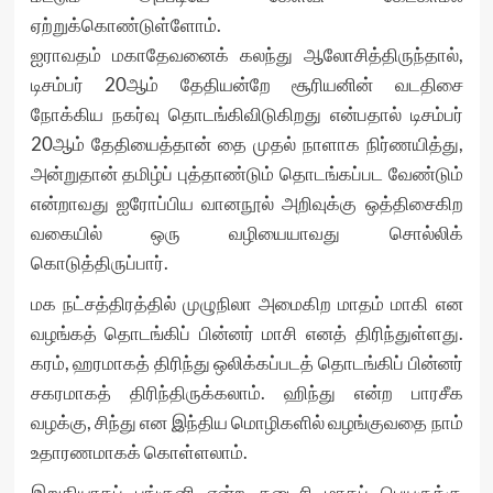
ஏற்றுக்கொண்டுள்ளோம்.
ஐராவதம் மகாதேவனைக் கலந்து ஆலோசித்திருந்தால்,
டிசம்பர் 20ஆம் தேதியன்றே சூரியனின் வடதிசை
நோக்கிய நகர்வு தொடங்கிவிடுகிறது என்பதால் டிசம்பர்
20ஆம் தேதியைத்தான் தை முதல் நாளாக நிர்ணயித்து,
அன்றுதான் தமிழ்ப் புத்தாண்டும் தொடங்கப்பட வேண்டும்
என்றாவது ஐரோப்பிய வானநூல் அறிவுக்கு ஒத்திசைகிற
வகையில் ஒரு வழியையாவது சொல்லிக்
கொடுத்திருப்பார்.
மக நட்சத்திரத்தில் முழுநிலா அமைகிற மாதம் மாகி என
வழங்கத் தொடங்கிப் பின்னர் மாசி எனத் திரிந்துள்ளது.
கரம், ஹரமாகத் திரிந்து ஒலிக்கப்படத் தொடங்கிப் பின்னர்
சகரமாகத் திரிந்திருக்கலாம். ஹிந்து என்ற பாரசீக
வழக்கு, சிந்து என இந்திய மொழிகளில் வழங்குவதை நாம்
உதாரணமாகக் கொள்ளலாம்.
இறுதியாகப் பங்குனி என்ற கடைசி மாதப் பெயருக்கு