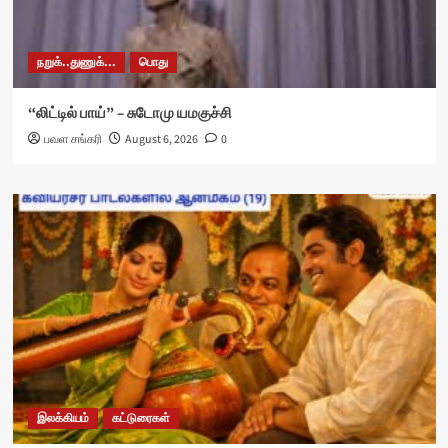
நறுக்..துணுக்...
பொது
“லிட்டில் பாய்” – சுடோமு யமகுச்சி
பவள சங்கரி
August 6, 2026
0
இலக்கியம்
கட்டுரைகள்