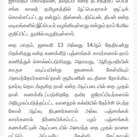
ஐராவதம் மகாதேவன், திஷ்யம் என்ற நட்சத்திரப் பெயர்
சங்க காலத் தமிழகத்தில் ஆட்பெயராகச் சூட்டிக்
கொள்ளப்பட்டது என்றும், திஸ்ஸன், திய்யன், தீயன் என்ற
வடிவங்களில் இப்பெயர் வழங்கியுள்ளது என்றும் நாம் மேலே
குறிப்பிட்ட நூலில் எழுதியுள்ளார்.
தை மாதம், ஜனவரி 13 அல்லது 14ஆம் தேதியன்று
பிறக்கிறது என்ற கணக்கீடு பஞ்சாங்கக் காரர்களால் தாம்
கணித்துச் சொல்லப்படுகிறது. அதாவது, ‘ஆரிருமதியின்
காருக வடிப்பயின்று ஐவகைக் கேள்வியும்
அமைந்தோர்களால்’தான் சூரியனின் வடதிசை நோக்கிய
நகர்வு தொடங்குகிற நாள் என்ற அடிப்படையில் தை முதல்
நாள் கணக்கிடப்படுகிறதே தவிர ஐரோப்பியர்களால்
அறிமுகப்படுத்தப்பட்ட வானநூல் கல்வியில் தேர்ச்சி பெற்ற
கோள் ஆய்வு நிபுணர்களால் அல்ல. பஞ்சாங்கக்
காரர்களால் நிர்ணயிக்கப்பட்ட பழம் பஞ்சாங்கக்
கணக்கீட்டின் அடிப்படையில் அமைந்த தை முதல் நாளை
மட்டும் அப்படியே கேள்வி கேட்காமல்