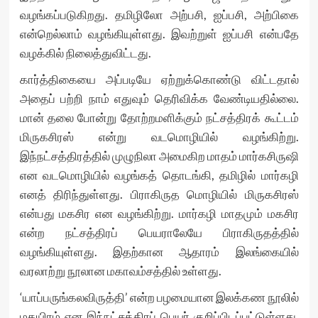
வழங்கப்படுகிறது. தமிழிலோ அற்பசி, ஐப்பசி, அற்பிகை
என்றெல்லாம் வழங்கியுள்ளது. இவற்றுள் ஐப்பசி என்பதே
வழக்கில் நிலைத்துவிட்டது.
கார்த்திகையை அப்படியே ஏற்றுக்கொண்டு விட்டதால்
அதைப் பற்றி நாம் எதுவும் தெரிவிக்க வேண்டியதில்லை.
மான் தலை போன்று தோற்றமளிக்கும் நட்சத்திரக் கூட்டம்
மிருகசிரஸ் என்று வடமொழியில் வழங்கிற்று.
இந்நட்சத்திரத்தில் முழுநிலா அமைகிற மாதம் மார்கசிருஷி
என வடமொழியில் வழங்கத் தொடங்கி, தமிழில் மார்கழி
எனத் திரிந்துள்ளது. பிராகிருத மொழியில் மிருகசிரஸ்
என்பது மகசிர என வழங்கிற்று. மார்கழி மாதமும் மகசிர
என்ற நட்சத்திரப் பெயராலேயே பிராகிருதத்தில்
வழங்கியுள்ளது. இதற்கான ஆதாரம் இலங்கையில்
வரலாற்று நூலான மகாவம்சத்தில் உள்ளது.
‘யாப்பருங்கலவிருத்தி’ என்ற பழமையான இலக்கண நூலில்
மகயிரம் என இந்நட்சத்திரப் பெயர் குறிப்பிடப்பட்டுள்ளது.