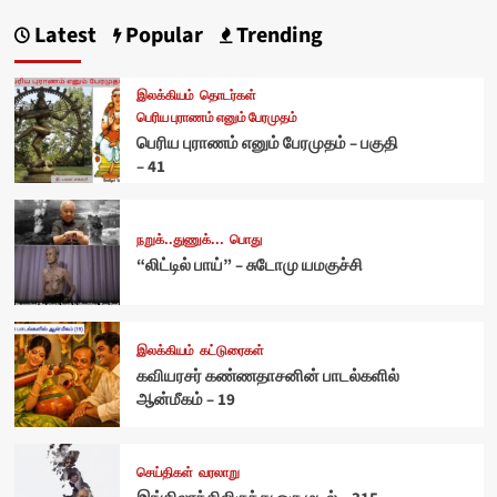
Latest
Popular
Trending
இலக்கியம்
தொடர்கள்
பெரிய புராணம் எனும் பேரமுதம்
பெரிய புராணம் எனும் பேரமுதம் – பகுதி
– 41
நறுக்..துணுக்...
பொது
“லிட்டில் பாய்” – சுடோமு யமகுச்சி
இலக்கியம்
கட்டுரைகள்
கவியரசர் கண்ணதாசனின் பாடல்களில்
ஆன்மீகம் – 19
செய்திகள்
வரலாறு