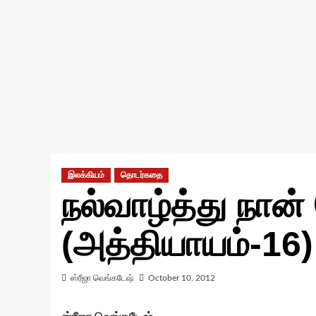
இலக்கியம்
தொடர்கதை
நல்வாழ்த்து நான
(அத்தியாயம்-16)
ஸ்ரீஜா வெங்கடேஷ்
October 10, 2012