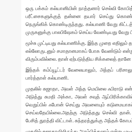
ஒரு பக்கம் கல்யானியின் நாத்தனார் செல்வி கோபித்த
பரீட்சைகளுக்குத் தன்னை தயார் செய்து கொண்ட
நெருங்கிக் கொண்டிருந்தது. கல்யாணி வேறு கிட்
முருகனுக்கு பாலபிஷேகம் செய்ய வேண்டியது வேறு ப
மூச்சு முட்டியது கல்யாணிக்கு. இந்த முறை எதிலும
எல்லோருடனும் சமாதானமாகப் போக வேண்டும் என்று
விரும்பவில்லை. தான் ஏற்படுத்திய சிக்கலைத் தானே
இந்தக் கம்ப்யூட்டர் வேலையாலும், அந்தப் பரிச
பார்த்தாள் கல்யாணி.
முதலில் சுஜாதா, அவள் அந்த மெயிலை ஃபிராடு என
அடுத்து சுமதி அக்கா, அவள் சவுத் ஆப்பிரிக்காவி
வெறுப்பில் ஃபோன் செய்து அவளையும் கடுமையாகப் ப
செய்வதேயில்லை.அதற்கு அடுத்தது செல்வி தான்
பேசித் துரத்தி விட்டாள். சுந்தரத்துக்கு அந்தக் கோ
முதலில் சுஜாதாவிலிருந்து ஆரம்பிக்கலாம் என்று முட