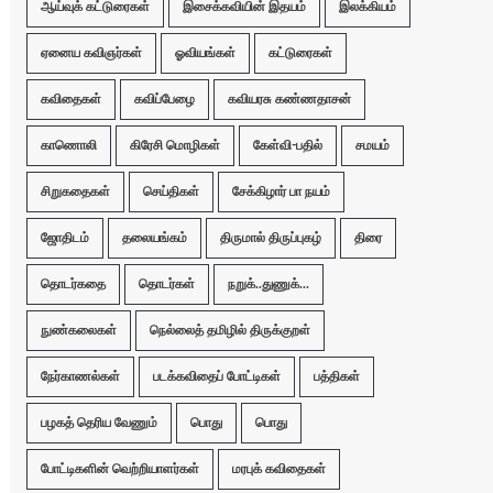
ஆய்வுக் கட்டுரைகள்
இசைக்கவியின் இதயம்
இலக்கியம்
ஏனைய கவிஞர்கள்
ஓவியங்கள்
கட்டுரைகள்
கவிதைகள்
கவிப்பேழை
கவியரசு கண்ணதாசன்
காணொலி
கிரேசி மொழிகள்
கேள்வி-பதில்
சமயம்
சிறுகதைகள்
செய்திகள்
சேக்கிழார் பா நயம்
ஜோதிடம்
தலையங்கம்
திருமால் திருப்புகழ்
திரை
தொடர்கதை
தொடர்கள்
நறுக்..துணுக்...
நுண்கலைகள்
நெல்லைத் தமிழில் திருக்குறள்
நேர்காணல்கள்
படக்கவிதைப் போட்டிகள்
பத்திகள்
பழகத் தெரிய வேணும்
பொது
பொது
போட்டிகளின் வெற்றியாளர்கள்
மரபுக் கவிதைகள்