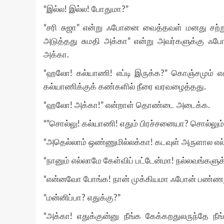
“இல்ல! இல்ல! போதுமா?”
“சரி சுஜா” என்று ஃபோனை வைத்தவள் மனது சற்று ல
அடுத்தது சுமதி அக்கா” என்று அவர்களுக்கு ஃபோன
அக்கா.
“ஹலோ! கல்யாணி! எப்டி இருக்க?” கொஞ்சமும் எ
கல்யாணிக்குக் கண்களில் நீரை வரவழைத்தது.
“ஹலோ! அக்கா!” என்றாள் தொண்டை அடைக்க.
“”சொல்லு! கல்யாணி! எதும் பிரச்சனையா? சொல்லும்
“அதெல்லாம் ஒண்ணுமில்லக்கா! கடவுள் அருளால எல்ல
“நானும் எல்லாமே கேள்விப் பட்டேன்மா! நல்லவங்களு
“என்னவோ போங்க! நான் முக்கியமா ஃபோன் பண்ணது உ
“மன்னிப்பா? எதுக்கு?”
“அக்கா! எதுக்குன்னு நீங்க கேக்கறதுலருந்தே நீ