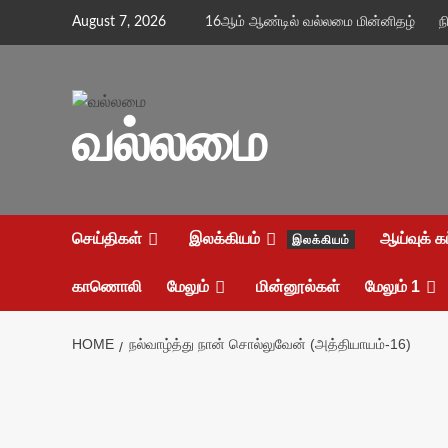
Skip
August 7, 2026
16ஆம் ஆண்டில் வல்லமை மின்னிதழ்
ந
to
content
வல்லமை
செய்திகள்
இலக்கியம்
ஆய்வுக் க
இலக்கியம்
காணொலி
மேலும்
மின்னூல்கள்
மேலும் 1
HOME
நல்வாழ்த்து நான் சொல்லுவேன் (அத்தியாயம்-16)