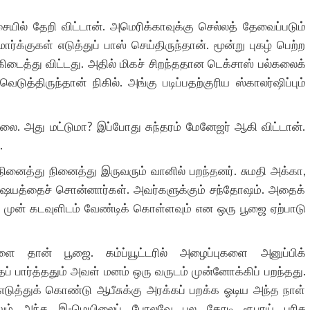
சையில் தேறி விட்டான். அமெரிக்காவுக்கு செல்லத் தேவைப்படும்
ர்க்குகள் எடுத்துப் பாஸ் செய்திருந்தான். மூன்று புகழ் பெற்ற
ிடைத்து விட்டது. அதில் மிகச் சிறந்ததான டெக்சாஸ் பல்கலைக்
ுத்திருந்தான் நிகில். அங்கு படிப்பதற்குரிய ஸ்காலர்ஷிப்பும்
ல்லை. அது மட்டுமா? இப்போது சுந்தரம் மேனேஜர் ஆகி விட்டான்.
.
ைத்து நினைத்து இருவரும் வானில் பறந்தனர். சுமதி அக்கா,
 விஷயத்தைச் சொன்னார்கள். அவர்களுக்கும் சந்தோஷம். அதைக்
ு முன் கடவுளிடம் வேண்டிக் கொள்ளவும் என ஒரு பூஜை ஏற்பாடு
ை தான் பூஜை. கம்ப்யூட்டரில் அழைப்புகளை அனுப்பிக்
் பார்த்ததும் அவள் மனம் ஒரு வருடம் முன்னோக்கிப் பறந்தது.
 எடுத்துக் கொண்டு ஆபீசுக்கு அரக்கப் பறக்க ஓடிய அந்த நாள்
லும் அந்த இ-மெயிலைப் போலவே பல கோடி ரூபாய் பரிசு