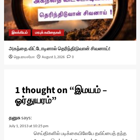
இலக்கியம்
மரபுக் கவிதைகள்
அகந்தை விட்டோடினால் தெரிந்திடுவான் சிவனாய்!
ஜெயராமசர்மா
August 3, 2026
0
1 thought on “
இமயம் –
ஓர்துயரம்
”
தனுசு
says:
July 1, 2013 at 10:25 pm
செய்திகளில் படிக்கையிலேயே தவிப்பைத் தந்த