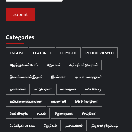
Categories
ENGLISH
FEATURED
HOME-LIT
PEER REVIEWED
அறிந்துகொள்வோம்
அறிவியல்
ஆய்வுக் கட்டுரைகள்
இசைக்கவியின் இதயம்
இலக்கியம்
ஏனைய கவிஞர்கள்
ஓவியங்கள்
கட்டுரைகள்
கவிதைகள்
கவிப்பேழை
கவியரசு கண்ணதாசன்
காணொலி
கிரேசி மொழிகள்
கேள்வி-பதில்
சமயம்
சிறுகதைகள்
செய்திகள்
சேக்கிழார் பா நயம்
ஜோதிடம்
தலையங்கம்
திருமால் திருப்புகழ்