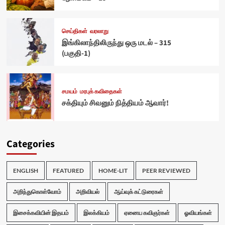
செய்திகள்
வரலாறு
இங்கிலாந்திலிருந்து ஒரு மடல் – 315
(பகுதி-1)
சமயம்
மரபுக் கவிதைகள்
சக்தியும் சிவனும் நித்தியம் ஆவார்!
Categories
ENGLISH
FEATURED
HOME-LIT
PEER REVIEWED
அறிந்துகொள்வோம்
அறிவியல்
ஆய்வுக் கட்டுரைகள்
இசைக்கவியின் இதயம்
இலக்கியம்
ஏனைய கவிஞர்கள்
ஓவியங்கள்