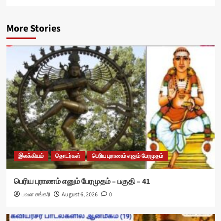
More Stories
இலக்கியம்
தொடர்கள்
பெரிய புராணம் எனும் பேரமுதம்
பெரிய புராணம் எனும் பேரமுதம் – பகுதி – 41
பவள சங்கரி
August 6, 2026
0