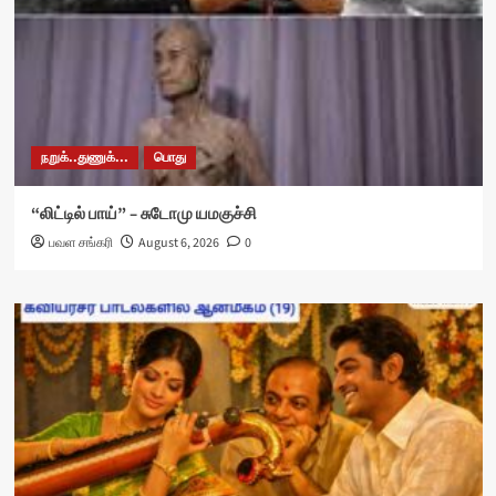
நறுக்..துணுக்...
பொது
“லிட்டில் பாய்” – சுடோமு யமகுச்சி
பவள சங்கரி
August 6, 2026
0