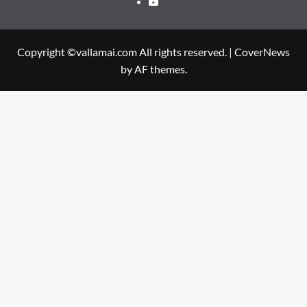
Youtube
Copyright ©vallamai.com All rights reserved.
|
CoverNews
by AF themes.