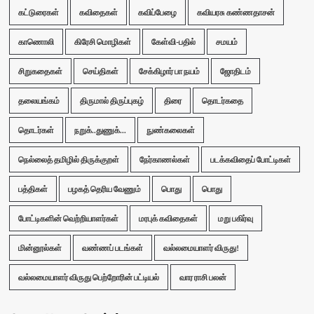
கட்டுரைகள்
கவிதைகள்
கவிப்பேழை
கவியரசு கண்ணதாசன்
காணொலி
கிரேசி மொழிகள்
கேள்வி-பதில்
சமயம்
சிறுகதைகள்
செய்திகள்
சேக்கிழார் பா நயம்
ஜோதிடம்
தலையங்கம்
திருமால் திருப்புகழ்
திரை
தொடர்கதை
தொடர்கள்
நறுக்..துணுக்...
நுண்கலைகள்
நெல்லைத் தமிழில் திருக்குறள்
நேர்காணல்கள்
படக்கவிதைப் போட்டிகள்
பத்திகள்
பழகத் தெரிய வேணும்
பொது
பொது
போட்டிகளின் வெற்றியாளர்கள்
மரபுக் கவிதைகள்
மறு பகிர்வு
மின்னூல்கள்
வண்ணப் படங்கள்
வல்லமையாளர் விருது!
வல்லமையாளர் விருது பெற்றோரின் பட்டியல்
வார ராசி பலன்