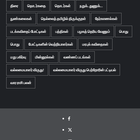
திரை
தொடர்கதை
தொடர்கள்
நறுக்..துணுக்...
நுண்கலைகள்
நெல்லைத் தமிழில் திருக்குறள்
நேர்காணல்கள்
படக்கவிதைப் போட்டிகள்
பத்திகள்
பழகத் தெரிய வேணும்
பொது
பொது
போட்டிகளின் வெற்றியாளர்கள்
மரபுக் கவிதைகள்
மறு பகிர்வு
மின்னூல்கள்
வண்ணப் படங்கள்
வல்லமையாளர் விருது!
வல்லமையாளர் விருது பெற்றோரின் பட்டியல்
வார ராசி பலன்
Facebook
Twitter