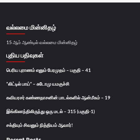
வல்லமை மின்னிதழ்
15 ஆம் ஆண்டில் வல்லமை மின்னிதழ்
புதிய பதிவுகள்
பெரிய புராணம் எனும் பேரமுதம் – பகுதி – 41
“லிட்டில் பாய்” – சுடோமு யமகுச்சி
கவியரசர் கண்ணதாசனின் பாடல்களில் ஆன்மீகம் – 19
இங்கிலாந்திலிருந்து ஒரு மடல் – 315 (பகுதி-1)
சக்தியும் சிவனும் நித்தியம் ஆவார்!
Recent Posts