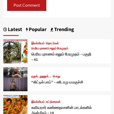
Latest
Popular
Trending
இலக்கியம்
தொடர்கள்
பெரிய புராணம் எனும் பேரமுதம்
பெரிய புராணம் எனும் பேரமுதம் – பகுதி
– 41
நறுக்..துணுக்...
பொது
“லிட்டில் பாய்” – சுடோமு யமகுச்சி
இலக்கியம்
கட்டுரைகள்
கவியரசர் கண்ணதாசனின் பாடல்களில்
ஆன்மீகம் – 19