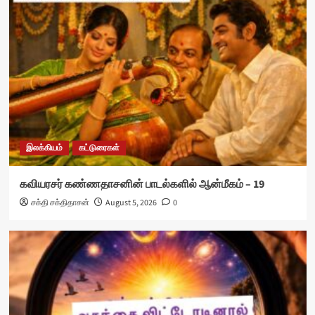
இலக்கியம்
கட்டுரைகள்
கவியரசர் கண்ணதாசனின் பாடல்களில் ஆன்மீகம் – 19
சக்தி சக்திதாசன்
August 5, 2026
0