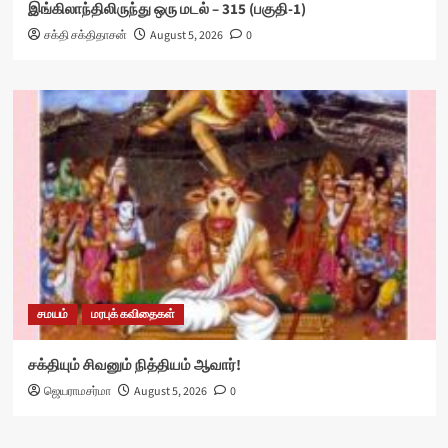
இங்கிலாந்திலிருந்து ஒரு மடல் – 315 (பகுதி-1)
சக்தி சக்திதாசன்
August 5, 2026
0
சமயம்
மரபுக் கவிதைகள்
சக்தியும் சிவனும் நித்தியம் ஆவார்!
ஜெயராமசர்மா
August 5, 2026
0