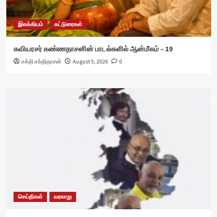
இலக்கியம்
கட்டுரைகள்
கவியரசர் கண்ணதாசனின் பாடல்களில் ஆன்மீகம் – 19
சக்தி சக்திதாசன்
August 5, 2026
0
செய்திகள்
வரலாறு