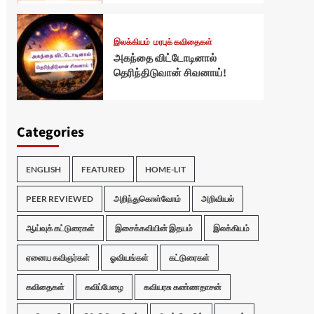
இலக்கியம்
மரபுக் கவிதைகள்
அகந்தை விட்டோடினால்
தெரிந்திடுவான் சிவனாய்!
Categories
ENGLISH
FEATURED
HOME-LIT
PEER REVIEWED
அறிந்துகொள்வோம்
அறிவியல்
ஆய்வுக் கட்டுரைகள்
இசைக்கவியின் இதயம்
இலக்கியம்
ஏனைய கவிஞர்கள்
ஓவியங்கள்
கட்டுரைகள்
கவிதைகள்
கவிப்பேழை
கவியரசு கண்ணதாசன்