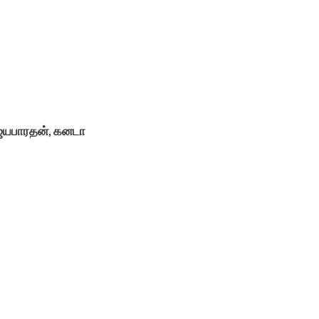
ஜெயபாரதன், கனடா