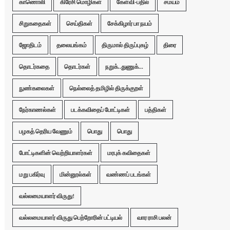
காணொலி
கிரேசி மொழிகள்
கேள்வி-பதில்
சமயம்
சிறுகதைகள்
செய்திகள்
சேக்கிழார் பா நயம்
ஜோதிடம்
தலையங்கம்
திருமால் திருப்புகழ்
திரை
தொடர்கதை
தொடர்கள்
நறுக்..துணுக்...
நுண்கலைகள்
நெல்லைத் தமிழில் திருக்குறள்
நேர்காணல்கள்
படக்கவிதைப் போட்டிகள்
பத்திகள்
பழகத் தெரிய வேணும்
பொது
பொது
போட்டிகளின் வெற்றியாளர்கள்
மரபுக் கவிதைகள்
மறு பகிர்வு
மின்னூல்கள்
வண்ணப் படங்கள்
வல்லமையாளர் விருது!
வல்லமையாளர் விருது பெற்றோரின் பட்டியல்
வார ராசி பலன்