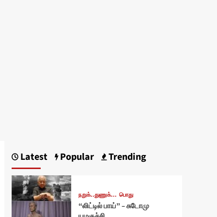
Latest
Popular
Trending
நறுக்..துணுக்...
பொது
“லிட்டில் பாய்” – சுடோமு
யமகுச்சி