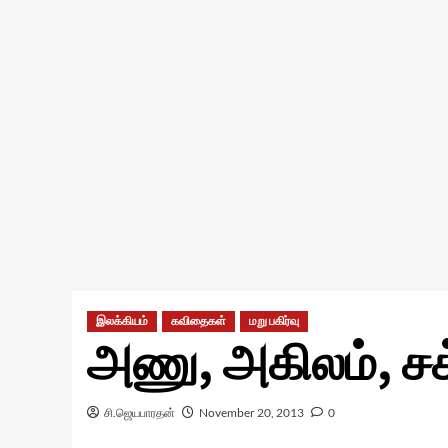
இலக்கியம்
கவிதைகள்
மறு பகிர்வு
அணு, அகிலம், சக்
சி.ஜெயபாரதன்
November 20, 2013
0