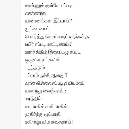
கண்ணுக் குள்ளே எப்படி
எண்ணற்ற
வண்ணங்கள் இட்டாய் ?
முட்டையைப்
பெயர்த்து வெளிவரும் குஞ்சுக்கு
உயிர் எப்படி ஊட்டினாய் ?
ஊர்ந்திடும் இலைப்புழு எப்படி
ஒருசில நாட்களில்
பறந்திடும்
பட்டாம் பூச்சி ஆனது ?
வான வில்லை எப்படி ஓவியமாய்
வரைந்து வைத்தாய் ?
மரத்தில்
காயாகிக் கனியாகிக்
முதிர்ந்து மூப்பாகி
உதிர்ந்து விழ வைத்தாய் !