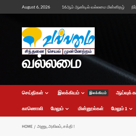
Skip
August 6, 2026
16ஆம் ஆண்டில் வல்லமை மின்னிதழ்
நி
to
content
வல்லமை
செய்திகள்
இலக்கியம்
ஆய்வுக் க
இலக்கியம்
காணொலி
மேலும்
மின்னூல்கள்
மேலும் 1
HOME
அணு, அகிலம், சக்தி !